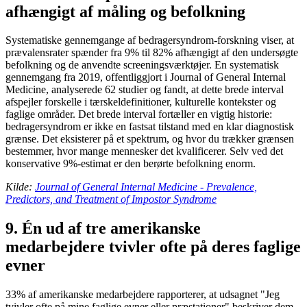
afhængigt af måling og befolkning
Systematiske gennemgange af bedragersyndrom-forskning viser, at
prævalensrater spænder fra 9% til 82% afhængigt af den undersøgte
befolkning og de anvendte screeningsværktøjer. En systematisk
gennemgang fra 2019, offentliggjort i Journal of General Internal
Medicine, analyserede 62 studier og fandt, at dette brede interval
afspejler forskelle i tærskeldefinitioner, kulturelle kontekster og
faglige områder. Det brede interval fortæller en vigtig historie:
bedragersyndrom er ikke en fastsat tilstand med en klar diagnostisk
grænse. Det eksisterer på et spektrum, og hvor du trækker grænsen
bestemmer, hvor mange mennesker det kvalificerer. Selv ved det
konservative 9%-estimat er den berørte befolkning enorm.
Kilde:
Journal of General Internal Medicine - Prevalence,
Predictors, and Treatment of Impostor Syndrome
9. Én ud af tre amerikanske
medarbejdere tvivler ofte på deres faglige
evner
33% af amerikanske medarbejdere rapporterer, at udsagnet "Jeg
tvivler ofte på mine faglige evner eller præstationer" beskriver dem