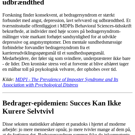
udbrændthed
Forskning finder konsekvent, at bedragersyndrom er stærkt
forbundet med angst, depression, lavt selvværd og udbrændthed. Et
tværsnitsstudie offentliggjort i MDPIs Behavioral Sciences-tidsskrift
bekræftede, at individer med høje scores på bedragersyndrom-
målinger viste markant forhøjet sandsynlighed for at udvikle
depressive og angstsymptomer. Den mentale sundhedsmæssige
forbindelse forvandler bedragersyndrom fra et
karriereudviklingsspørgsmål til et sundhedsspørgsmål.
Medarbejdere, der føler sig som svindlere, underpræsterer ikke bare
- de lider. Den kroniske stress ved at forvente at blive afsløret tager
en målbar toll på psykologisk velvære, der ophobes over tid.
Kilde:
MDPI - The Prevalence of Imposter Syndrome and Its
Association with Psychological Distress
Bedrager-epidemien: Succes Kan Ikke
Kurere Selvtvivl
Disse seksten statistikker afslører et paradoks i hjertet af moderne
arbejde: jo mere mennesker opnår, jo mere tvivler mange af dem på,
at de fortjener det. Bedragersyndrom rammer ikke de inkompetente.