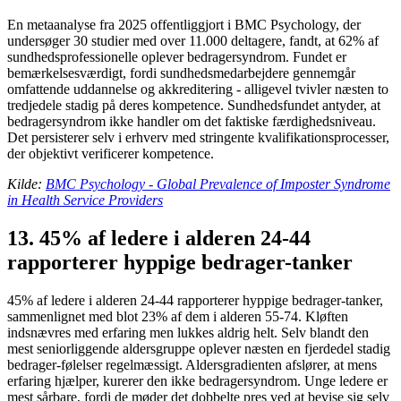
En metaanalyse fra 2025 offentliggjort i BMC Psychology, der
undersøger 30 studier med over 11.000 deltagere, fandt, at 62% af
sundhedsprofessionelle oplever bedragersyndrom. Fundet er
bemærkelsesværdigt, fordi sundhedsmedarbejdere gennemgår
omfattende uddannelse og akkreditering - alligevel tvivler næsten to
tredjedele stadig på deres kompetence. Sundhedsfundet antyder, at
bedragersyndrom ikke handler om det faktiske færdighedsniveau.
Det persisterer selv i erhverv med stringente kvalifikationsprocesser,
der objektivt verificerer kompetence.
Kilde:
BMC Psychology - Global Prevalence of Imposter Syndrome
in Health Service Providers
13. 45% af ledere i alderen 24-44
rapporterer hyppige bedrager-tanker
45% af ledere i alderen 24-44 rapporterer hyppige bedrager-tanker,
sammenlignet med blot 23% af dem i alderen 55-74. Kløften
indsnævres med erfaring men lukkes aldrig helt. Selv blandt den
mest seniorliggende aldersgruppe oplever næsten en fjerdedel stadig
bedrager-følelser regelmæssigt. Aldersgradienten afslører, at mens
erfaring hjælper, kurerer den ikke bedragersyndrom. Unge ledere er
mest sårbare, fordi de møder det dobbelte pres ved at bevise sig selv