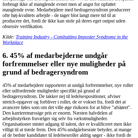
forbrugt ikke af manglende evner men af angst for opfattet
manglende evne. Medarbejdere med bedragersyndrom producerer
ofte høj-kvalitets arbejde - de tager blot langt mere tid til at
producere det, fordi de ikke kan stole på deres eget output uden
obsessiv verifikation.
Kilde:
Training Industry - Combatting Imposter Syndrome in the
Workplace
6. 45% af medarbejderne undgår
forfremmelser eller nye muligheder på
grund af bedragersyndrom
45% af medarbejdere rapporterer at undgå forfremmelser, nye roller
eller udfordrende muligheder specifikt på grund af
bedragersyndrom. De takker nej til ledelsespositioner, afviser
stretch-opgaver og forbliver i roller, de er vokset fra, fordi det at
avancere føles som om det ville øge risikoen for at blive "afsløret".
Den karrieremæssige pris er enorm. Næsten halvdelen af
arbejdsstyrken fravælger sig selv fra vækstmuligheder.
Organisationer mister adgang til talent, der er kvalificeret men ikke
villigt til at træde frem. Den 45%-undgåelsesrate betyder, at mange
af de bedste kandidater til ledelsesroller aldrig søger - ikke fordi de