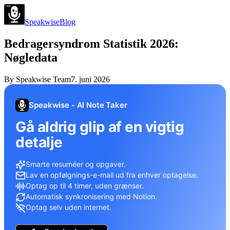
Speakwise
Blog
Bedragersyndrom Statistik 2026:
Nøgledata
By
Speakwise Team
7. juni 2026
Speakwise - AI Note Taker
Gå aldrig glip af en vigtig
detalje
Smarte resuméer og opgaver.
Lav en opfølgnings-e-mail ud fra enhver optagelse.
Optag op til 4 timer, uden grænser.
Automatisk synkronisering med Notion.
Optag selv uden internet.