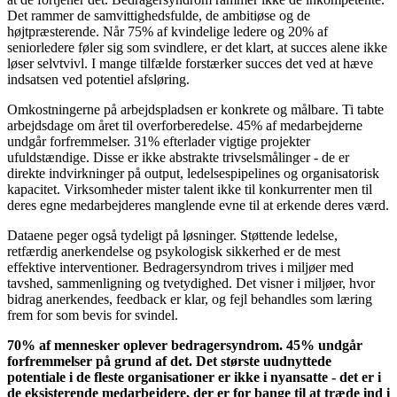
Det rammer de samvittighedsfulde, de ambitiøse og de
højtpræsterende. Når 75% af kvindelige ledere og 20% af
seniorledere føler sig som svindlere, er det klart, at succes alene ikke
løser selvtvivl. I mange tilfælde forstærker succes det ved at hæve
indsatsen ved potentiel afsløring.
Omkostningerne på arbejdspladsen er konkrete og målbare. Ti tabte
arbejdsdage om året til overforberedelse. 45% af medarbejderne
undgår forfremmelser. 31% efterlader vigtige projekter
ufuldstændige. Disse er ikke abstrakte trivselsmålinger - de er
direkte indvirkninger på output, ledelsespipelines og organisatorisk
kapacitet. Virksomheder mister talent ikke til konkurrenter men til
deres egne medarbejderes manglende evne til at erkende deres værd.
Dataene peger også tydeligt på løsninger. Støttende ledelse,
retfærdig anerkendelse og psykologisk sikkerhed er de mest
effektive interventioner. Bedragersyndrom trives i miljøer med
tavshed, sammenligning og tvetydighed. Det visner i miljøer, hvor
bidrag anerkendes, feedback er klar, og fejl behandles som læring
frem for som bevis for svindel.
70% af mennesker oplever bedragersyndrom. 45% undgår
forfremmelser på grund af det. Det største uudnyttede
potentiale i de fleste organisationer er ikke i nyansatte - det er i
de eksisterende medarbejdere, der er for bange til at træde ind i