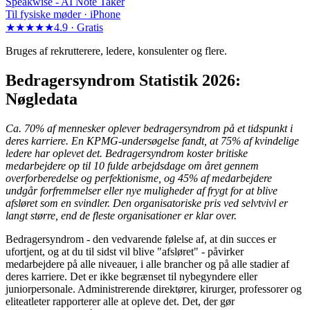
Speakwise -
AI Note Taker
Til fysiske møder · iPhone
★★★★★
4.9 ·
Gratis
Bruges af rekrutterere, ledere, konsulenter og flere.
Bedragersyndrom Statistik 2026:
Nøgledata
Ca. 70% af mennesker oplever bedragersyndrom på et tidspunkt i
deres karriere. En KPMG-undersøgelse fandt, at 75% af kvindelige
ledere har oplevet det. Bedragersyndrom koster britiske
medarbejdere op til 10 fulde arbejdsdage om året gennem
overforberedelse og perfektionisme, og 45% af medarbejdere
undgår forfremmelser eller nye muligheder af frygt for at blive
afsløret som en svindler. Den organisatoriske pris ved selvtvivl er
langt større, end de fleste organisationer er klar over.
Bedragersyndrom - den vedvarende følelse af, at din succes er
ufortjent, og at du til sidst vil blive "afsløret" - påvirker
medarbejdere på alle niveauer, i alle brancher og på alle stadier af
deres karriere. Det er ikke begrænset til nybegyndere eller
juniorpersonale. Administrerende direktører, kirurger, professorer og
eliteatleter rapporterer alle at opleve det. Det, der gør