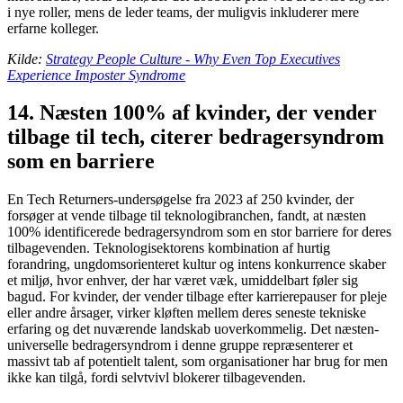
i nye roller, mens de leder teams, der muligvis inkluderer mere
erfarne kolleger.
Kilde:
Strategy People Culture - Why Even Top Executives
Experience Imposter Syndrome
14. Næsten 100% af kvinder, der vender
tilbage til tech, citerer bedragersyndrom
som en barriere
En Tech Returners-undersøgelse fra 2023 af 250 kvinder, der
forsøger at vende tilbage til teknologibranchen, fandt, at næsten
100% identificerede bedragersyndrom som en stor barriere for deres
tilbagevenden. Teknologisektorens kombination af hurtig
forandring, ungdomsorienteret kultur og intens konkurrence skaber
et miljø, hvor enhver, der har været væk, umiddelbart føler sig
bagud. For kvinder, der vender tilbage efter karrierepauser for pleje
eller andre årsager, virker kløften mellem deres seneste tekniske
erfaring og det nuværende landskab uoverkommelig. Det næsten-
universelle bedragersyndrom i denne gruppe repræsenterer et
massivt tab af potentielt talent, som organisationer har brug for men
ikke kan tilgå, fordi selvtvivl blokerer tilbagevenden.