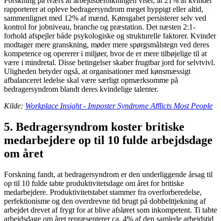
Forskning på tværs af arbejdsbefolkningen viser, at 21% af kvinder
rapporterer at opleve bedragersyndrom meget hyppigt eller altid,
sammenlignet med 12% af mænd. Kønsgabet persisterer selv ved
kontrol for jobniveau, branche og præstation. Det næsten 2:1-
forhold afspejler både psykologiske og strukturelle faktorer. Kvinder
modtager mere granskning, møder mere spørgsmålstegn ved deres
kompetence og opererer i miljøer, hvor de er mere tilbøjelige til at
være i mindretal. Disse betingelser skaber frugtbar jord for selvtvivl.
Uligheden betyder også, at organisationer med kønsmæssigt
afbalanceret ledelse skal være særligt opmærksomme på
bedragersyndrom blandt deres kvindelige talenter.
Kilde:
Workplace Insight - Imposter Syndrome Afflicts Most People
5. Bedragersyndrom koster britiske
medarbejdere op til 10 fulde arbejdsdage
om året
Forskning fandt, at bedragersyndrom er den underliggende årsag til
op til 10 fulde tabte produktivitetsdage om året for britiske
medarbejdere. Produktivitetstabet stammer fra overforberedelse,
perfektionisme og den overdrevne tid brugt på dobbelttjekning af
arbejdet drevet af frygt for at blive afsløret som inkompetent. Ti tabte
arbejdsdage om året repræsenterer ca. 4% af den samlede arbejdstid