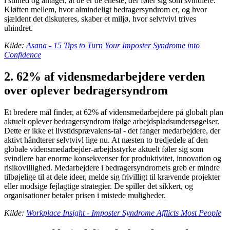
i stilhed og antager, at de er de eneste, der føler sig som svindlere.
Kløften mellem, hvor almindeligt bedragersyndrom er, og hvor
sjældent det diskuteres, skaber et miljø, hvor selvtvivl trives
uhindret.
Kilde:
Asana - 15 Tips to Turn Your Imposter Syndrome into
Confidence
2. 62% af vidensmedarbejdere verden
over oplever bedragersyndrom
Et bredere mål finder, at 62% af vidensmedarbejdere på globalt plan
aktuelt oplever bedragersyndrom ifølge arbejdspladsundersøgelser.
Dette er ikke et livstidsprævalens-tal - det fanger medarbejdere, der
aktivt håndterer selvtvivl lige nu. At næsten to tredjedele af den
globale vidensmedarbejder-arbejdsstyrke aktuelt føler sig som
svindlere har enorme konsekvenser for produktivitet, innovation og
risikovillighed. Medarbejdere i bedragersyndromets greb er mindre
tilbøjelige til at dele ideer, melde sig frivilligt til krævende projekter
eller modsige fejlagtige strategier. De spiller det sikkert, og
organisationer betaler prisen i mistede muligheder.
Kilde:
Workplace Insight - Imposter Syndrome Afflicts Most People