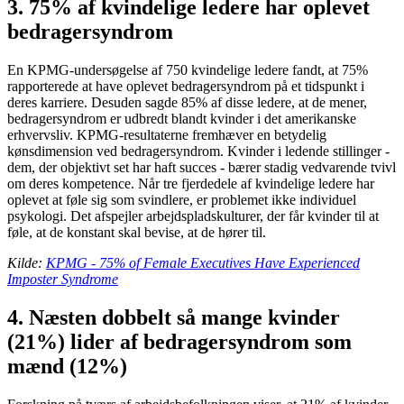
3. 75% af kvindelige ledere har oplevet
bedragersyndrom
En KPMG-undersøgelse af 750 kvindelige ledere fandt, at 75%
rapporterede at have oplevet bedragersyndrom på et tidspunkt i
deres karriere. Desuden sagde 85% af disse ledere, at de mener,
bedragersyndrom er udbredt blandt kvinder i det amerikanske
erhvervsliv. KPMG-resultaterne fremhæver en betydelig
kønsdimension ved bedragersyndrom. Kvinder i ledende stillinger -
dem, der objektivt set har haft succes - bærer stadig vedvarende tvivl
om deres kompetence. Når tre fjerdedele af kvindelige ledere har
oplevet at føle sig som svindlere, er problemet ikke individuel
psykologi. Det afspejler arbejdspladskulturer, der får kvinder til at
føle, at de konstant skal bevise, at de hører til.
Kilde:
KPMG - 75% of Female Executives Have Experienced
Imposter Syndrome
4. Næsten dobbelt så mange kvinder
(21%) lider af bedragersyndrom som
mænd (12%)