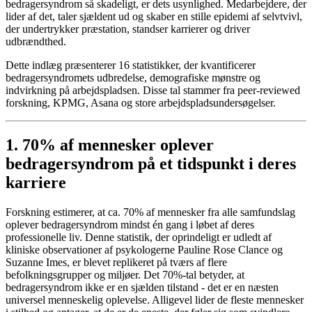
bedragersyndrom så skadeligt, er dets usynlighed. Medarbejdere, der
lider af det, taler sjældent ud og skaber en stille epidemi af selvtvivl,
der undertrykker præstation, standser karrierer og driver
udbrændthed.
Dette indlæg præsenterer 16 statistikker, der kvantificerer
bedragersyndromets udbredelse, demografiske mønstre og
indvirkning på arbejdspladsen. Disse tal stammer fra peer-reviewed
forskning, KPMG, Asana og store arbejdspladsundersøgelser.
1. 70% af mennesker oplever
bedragersyndrom på et tidspunkt i deres
karriere
Forskning estimerer, at ca. 70% af mennesker fra alle samfundslag
oplever bedragersyndrom mindst én gang i løbet af deres
professionelle liv. Denne statistik, der oprindeligt er udledt af
kliniske observationer af psykologerne Pauline Rose Clance og
Suzanne Imes, er blevet replikeret på tværs af flere
befolkningsgrupper og miljøer. Det 70%-tal betyder, at
bedragersyndrom ikke er en sjælden tilstand - det er en næsten
universel menneskelig oplevelse. Alligevel lider de fleste mennesker