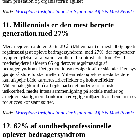
team-præstation og organisatorisk agilitet.
Kilde:
Workplace Insight - Imposter Syndrome Afflicts Most People
11. Millennials er den mest berørte
generation med 27%
Medarbejdere i alderen 25 til 39 år (Millennials) er mest tilbøjelige til
regelmæssigt at opleve bedragersyndrom, med 27%, der rapporterer
hyppige følelser af at være svindlere. I kontrast lider kun 3% af
medarbejdere i alderen 65 og derover regelmæssigt af
bedragersyndrom. Det generationsmæssige kløft er slående. Den syv
gange så store forskel mellem Millennials og ældre medarbejdere
kan afspejle både karrierestadieeffekter og kohorteffekter.
Millennials gik ind på arbejdsmarkedet under økonomisk
usikkerhed, mødte intens sammenligning på sociale medier og
arbejder i stadig mere konkurrencedygtige miljøer, hvor benchmarks
for succes konstant skifter.
Kilde:
Workplace Insight - Imposter Syndrome Afflicts Most People
12. 62% af sundhedsprofessionelle
oplever bedragersyndrom