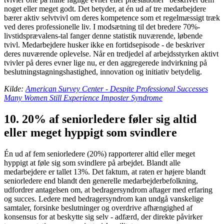
noget eller meget godt. Det betyder, at én ud af tre medarbejdere
bærer aktiv selvtvivl om deres kompetence som et regelmæssigt træk
ved deres professionelle liv. I modsætning til det bredere 70%-
livstidsprævalens-tal fanger denne statistik nuværende, løbende
tvivl. Medarbejdere husker ikke en fortidsepisode - de beskriver
deres nuværende oplevelse. Når en tredjedel af arbejdsstyrken aktivt
tvivler på deres evner lige nu, er den aggregerede indvirkning på
beslutningstagningshastighed, innovation og initiativ betydelig.
Kilde:
American Survey Center - Despite Professional Successes
Many Women Still Experience Imposter Syndrome
10. 20% af seniorledere føler sig altid
eller meget hyppigt som svindlere
Én ud af fem seniorledere (20%) rapporterer altid eller meget
hyppigt at føle sig som svindlere på arbejdet. Blandt alle
medarbejdere er tallet 13%. Det faktum, at raten er højere blandt
seniorledere end blandt den generelle medarbejderbefolkning,
udfordrer antagelsen om, at bedragersyndrom aftager med erfaring
og succes. Ledere med bedragersyndrom kan undgå vanskelige
samtaler, forsinke beslutninger og overdrive afhængighed af
konsensus for at beskytte sig selv - adfærd, der direkte påvirker