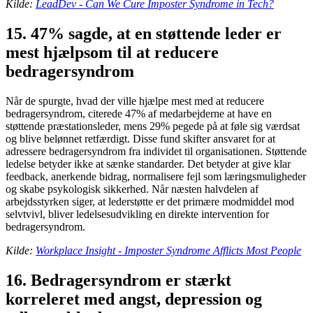
Kilde:
LeadDev - Can We Cure Imposter Syndrome in Tech?
15. 47% sagde, at en støttende leder er
mest hjælpsom til at reducere
bedragersyndrom
Når de spurgte, hvad der ville hjælpe mest med at reducere
bedragersyndrom, citerede 47% af medarbejderne at have en
støttende præstationsleder, mens 29% pegede på at føle sig værdsat
og blive belønnet retfærdigt. Disse fund skifter ansvaret for at
adressere bedragersyndrom fra individet til organisationen. Støttende
ledelse betyder ikke at sænke standarder. Det betyder at give klar
feedback, anerkende bidrag, normalisere fejl som læringsmuligheder
og skabe psykologisk sikkerhed. Når næsten halvdelen af
arbejdsstyrken siger, at lederstøtte er det primære modmiddel mod
selvtvivl, bliver ledelsesudvikling en direkte intervention for
bedragersyndrom.
Kilde:
Workplace Insight - Imposter Syndrome Afflicts Most People
16. Bedragersyndrom er stærkt
korreleret med angst, depression og