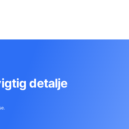
vigtig detalje
se.