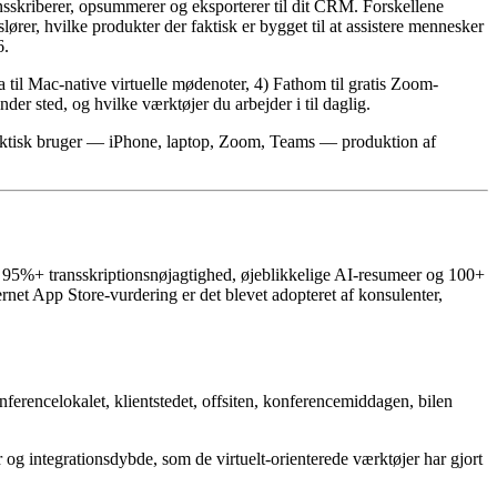
ansskriberer, opsummerer og eksporterer til dit CRM. Forskellene
rer, hvilke produkter der faktisk er bygget til at assistere mennesker
6.
a til Mac-native virtuelle mødenoter, 4) Fathom til gratis Zoom-
der sted, og hvilke værktøjer du arbejder i til daglig.
u faktisk bruger — iPhone, laptop, Zoom, Teams — produktion af
e, 95%+ transskriptionsnøjagtighed, øjeblikkelige AI-resumeer og 100+
ernet App Store-vurdering er det blevet adopteret af konsulenter,
onferencelokalet, klientstedet, offsiten, konferencemiddagen, bilen
r og integrationsdybde, som de virtuelt-orienterede værktøjer har gjort