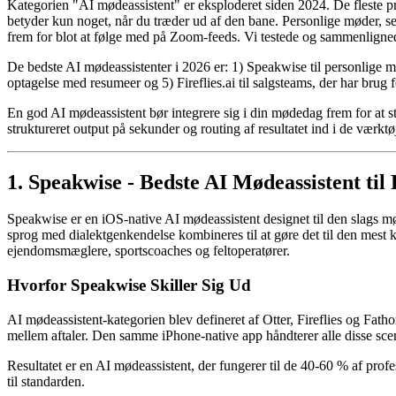
Kategorien "AI mødeassistent" er eksploderet siden 2024. De fleste pr
betyder kun noget, når du træder ud af den bane. Personlige møder, ses
frem for blot at følge med på Zoom-feeds. Vi testede og sammenligne
De bedste AI mødeassistenter i 2026 er: 1) Speakwise til personlige mø
optagelse med resumeer og 5) Fireflies.ai til salgsteams, der har brug 
En god AI mødeassistent bør integrere sig i din mødedag frem for at 
struktureret output på sekunder og routing af resultatet ind i de værktø
1. Speakwise - Bedste AI Mødeassistent til
Speakwise er en iOS-native AI mødeassistent designet til den slags mø
sprog med dialektgenkendelse kombineres til at gøre det til den mest ka
ejendomsmæglere, sportscoaches og feltoperatører.
Hvorfor Speakwise Skiller Sig Ud
AI mødeassistent-kategorien blev defineret af Otter, Fireflies og Fatho
mellem aftaler. Den samme iPhone-native app håndterer alle disse sce
Resultatet er en AI mødeassistent, der fungerer til de 40-60 % af prof
til standarden.