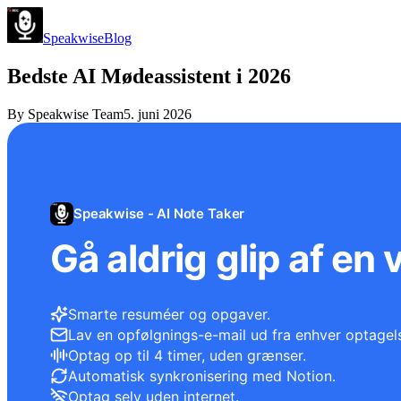
Speakwise
Blog
Bedste AI Mødeassistent i 2026
By
Speakwise Team
5. juni 2026
Speakwise - AI Note Taker
Gå aldrig glip af en 
Smarte resuméer og opgaver.
Lav en opfølgnings-e-mail ud fra enhver optagel
Optag op til 4 timer, uden grænser.
Automatisk synkronisering med Notion.
Optag selv uden internet.