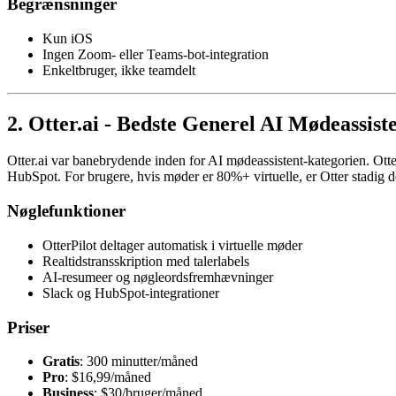
Begrænsninger
Kun iOS
Ingen Zoom- eller Teams-bot-integration
Enkeltbruger, ikke teamdelt
2. Otter.ai - Bedste Generel AI Mødeassist
Otter.ai var banebrydende inden for AI mødeassistent-kategorien. Otte
HubSpot. For brugere, hvis møder er 80%+ virtuelle, er Otter stadig de
Nøglefunktioner
OtterPilot deltager automatisk i virtuelle møder
Realtidstransskription med talerlabels
AI-resumeer og nøgleordsfremhævninger
Slack og HubSpot-integrationer
Priser
Gratis
: 300 minutter/måned
Pro
: $16,99/måned
Business
: $30/bruger/måned