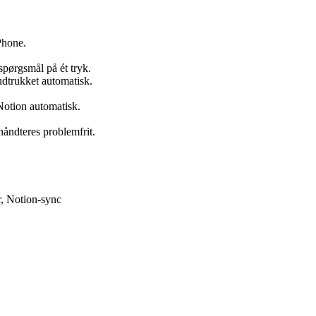
iPhone.
spørgsmål på ét tryk.
udtrukket automatisk.
 Notion automatisk.
 håndteres problemfrit.
r, Notion-sync