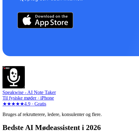
Speakwise -
AI Note Taker
Til fysiske møder · iPhone
★★★★★
4.9 ·
Gratis
Bruges af rekrutterere, ledere, konsulenter og flere.
Bedste AI Mødeassistent i 2026