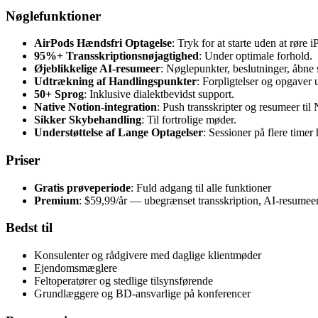
Nøglefunktioner
AirPods Hændsfri Optagelse
: Tryk for at starte uden at røre 
95%+ Transskriptionsnøjagtighed
: Under optimale forhold.
Øjeblikkelige AI-resumeer
: Nøglepunkter, beslutninger, åbne 
Udtrækning af Handlingspunkter
: Forpligtelser og opgaver 
50+ Sprog
: Inklusive dialektbevidst support.
Native Notion-integration
: Push transskripter og resumeer til
Sikker Skybehandling
: Til fortrolige møder.
Understøttelse af Lange Optagelser
: Sessioner på flere timer
Priser
Gratis prøveperiode
: Fuld adgang til alle funktioner
Premium
: $59,99/år — ubegrænset transskription, AI-resumee
Bedst til
Konsulenter og rådgivere med daglige klientmøder
Ejendomsmæglere
Feltoperatører og stedlige tilsynsførende
Grundlæggere og BD-ansvarlige på konferencer