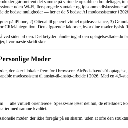
odukter gør omtrent det samme på virtuelle opkald: en bot deltager, tr
sioner uden Wi-Fi, flersprogede samtaler og følsomme diskussioner afslø
de de bedste muligheder — her er de 5 bedste AI mødeassistenter i 202
der på iPhone, 2) Otter.ai til generel virtuel mødeassistance, 3) Granol
for CRM-integration. Den afgørende faktor er, hvor dine møder fysisk fin
stå ved siden af den. Det betyder håndtering af den optagelsesflade d
jer, hvor næste skridt sker.
 Personlige Møder
der, der sker i lokaler frem for i browsere. AirPods hændsfri optagels
pable mødeassistent til ansigt-til-ansigt-arbejde i 2026. Med en 4,9-stj
m — alle virtuelt-orienterede. Speakwise løser det hul, de efterlader: k
narier med samme kvalitet.
essionelle møder, der ikke foregår på en skærm, uden at ofre den struktu