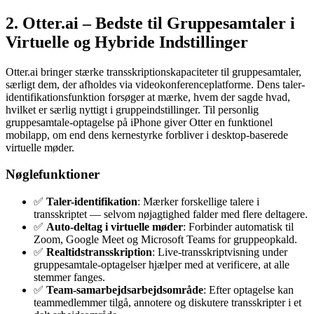
2. Otter.ai – Bedste til Gruppesamtaler i
Virtuelle og Hybride Indstillinger
Otter.ai bringer stærke transskriptionskapaciteter til gruppesamtaler,
særligt dem, der afholdes via videokonferenceplatforme. Dens taler-
identifikationsfunktion forsøger at mærke, hvem der sagde hvad,
hvilket er særlig nyttigt i gruppeindstillinger. Til personlig
gruppesamtale-optagelse på iPhone giver Otter en funktionel
mobilapp, om end dens kernestyrke forbliver i desktop-baserede
virtuelle møder.
Nøglefunktioner
✅
Taler-identifikation
: Mærker forskellige talere i
transskriptet — selvom nøjagtighed falder med flere deltagere.
✅
Auto-deltag i virtuelle møder
: Forbinder automatisk til
Zoom, Google Meet og Microsoft Teams for gruppeopkald.
✅
Realtidstransskription
: Live-transskriptvisning under
gruppesamtale-optagelser hjælper med at verificere, at alle
stemmer fanges.
✅
Team-samarbejdsarbejdsområde
: Efter optagelse kan
teammedlemmer tilgå, annotere og diskutere transskripter i et