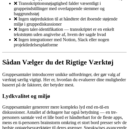
❌ Transskriptionsnøjagtighed falder væsentligt i
gruppeindstillinger med overlappende stemmer og
baggrundsstøj
❌ Ingen støjreduktion til at håndtere det iboende støjende
miljø i gruppediskussioner
❌ Ingen taler-identifikation — transskriptet er en enkelt
tekststrøm uden angivelse af, hvem der sagde hvad
❌ Ingen integrationer med Notion, Slack eller nogen
projektledelsesplatforme
Sådan Vælger du det Rigtige Værktøj
Gruppesamtaler introducerer unikke udfordringer, der gør valg af
værktøj særlig vigtigt. Her er, hvordan du evaluerer dine muligheder
baseret på de faktorer, der betyder mest.
Lydkvalitet og miljø
Gruppesamtaler genererer mere kompleks lyd end en-til-en
diskussioner. Antallet af deltagere har også betydning — en tre-
personers samtale ved et lille bord er håndterbart for de fleste apps,
mens en ti-personers brainstorm omkring et stort bord presser selv de
bedste optagelsesværktøjer til deres grænser. Speakwises avancerede