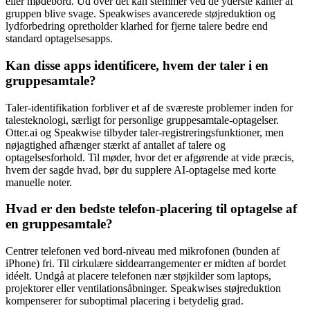
eller mødebord. Ud over det kan stemmer ved de yderste kanter af
gruppen blive svage. Speakwises avancerede støjreduktion og
lydforbedring opretholder klarhed for fjerne talere bedre end
standard optagelsesapps.
Kan disse apps identificere, hvem der taler i en
gruppesamtale?
Taler-identifikation forbliver et af de sværeste problemer inden for
talesteknologi, særligt for personlige gruppesamtale-optagelser.
Otter.ai og Speakwise tilbyder taler-registreringsfunktioner, men
nøjagtighed afhænger stærkt af antallet af talere og
optagelsesforhold. Til møder, hvor det er afgørende at vide præcis,
hvem der sagde hvad, bør du supplere AI-optagelse med korte
manuelle noter.
Hvad er den bedste telefon-placering til optagelse af
en gruppesamtale?
Centrer telefonen ved bord-niveau med mikrofonen (bunden af
iPhone) fri. Til cirkulære siddearrangementer er midten af bordet
idéelt. Undgå at placere telefonen nær støjkilder som laptops,
projektorer eller ventilationsåbninger. Speakwises støjreduktion
kompenserer for suboptimal placering i betydelig grad.