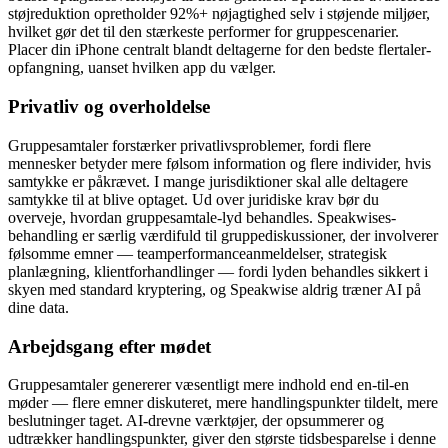
støjreduktion opretholder 92%+ nøjagtighed selv i støjende miljøer,
hvilket gør det til den stærkeste performer for gruppescenarier.
Placer din iPhone centralt blandt deltagerne for den bedste flertaler-
opfangning, uanset hvilken app du vælger.
Privatliv og overholdelse
Gruppesamtaler forstærker privatlivsproblemer, fordi flere
mennesker betyder mere følsom information og flere individer, hvis
samtykke er påkrævet. I mange jurisdiktioner skal alle deltagere
samtykke til at blive optaget. Ud over juridiske krav bør du
overveje, hvordan gruppesamtale-lyd behandles. Speakwises-
behandling er særlig værdifuld til gruppediskussioner, der involverer
følsomme emner — teamperformanceanmeldelser, strategisk
planlægning, klientforhandlinger — fordi lyden behandles sikkert i
skyen med standard kryptering, og Speakwise aldrig træner AI på
dine data.
Arbejdsgang efter mødet
Gruppesamtaler genererer væsentligt mere indhold end en-til-en
møder — flere emner diskuteret, mere handlingspunkter tildelt, mere
beslutninger taget. AI-drevne værktøjer, der opsummerer og
udtrækker handlingspunkter, giver den største tidsbesparelse i denne