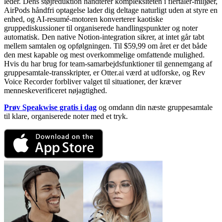
leder. Dens støjreduktion håndterer kompleksiteten i flertaler-miljøer,
AirPods håndfri optagelse lader dig deltage naturligt uden at styre en
enhed, og AI-resumé-motoren konverterer kaotiske
gruppediskussioner til organiserede handlingspunkter og noter
automatisk. Den native Notion-integration sikrer, at intet går tabt
mellem samtalen og opfølgningen. Til $59,99 om året er det både
den mest kapable og mest overkommelige omfattende mulighed.
Hvis du har brug for team-samarbejdsfunktioner til gennemgang af
gruppesamtale-transskripter, er Otter.ai værd at udforske, og Rev
Voice Recorder forbliver valget til situationer, der kræver
menneskeverificeret nøjagtighed.
Prøv Speakwise gratis i dag
og omdann din næste gruppesamtale
til klare, organiserede noter med et tryk.