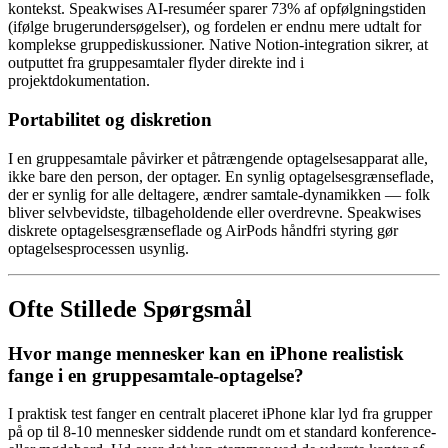
kontekst. Speakwises AI-resuméer sparer 73% af opfølgningstiden
(ifølge brugerundersøgelser), og fordelen er endnu mere udtalt for
komplekse gruppediskussioner. Native Notion-integration sikrer, at
outputtet fra gruppesamtaler flyder direkte ind i
projektdokumentation.
Portabilitet og diskretion
I en gruppesamtale påvirker et påtrængende optagelsesapparat alle,
ikke bare den person, der optager. En synlig optagelsesgrænseflade,
der er synlig for alle deltagere, ændrer samtale-dynamikken — folk
bliver selvbevidste, tilbageholdende eller overdrevne. Speakwises
diskrete optagelsesgrænseflade og AirPods håndfri styring gør
optagelsesprocessen usynlig.
Ofte Stillede Spørgsmål
Hvor mange mennesker kan en iPhone realistisk
fange i en gruppesamtale-optagelse?
I praktisk test fanger en centralt placeret iPhone klar lyd fra grupper
på op til 8-10 mennesker siddende rundt om et standard konference-