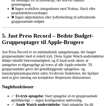
du modtager en rå transskript, der kræver manuel
gennemgang
❌ Ingen workflow-integrationer med Notion, Slack eller
projektledelsesværktøjer
❌ Ingen støjreduktion eller lydforbedring til udfordrende
gruppesamtale-miljøer
5. Just Press Record – Bedste Budget-
Gruppeoptager til Apple-Brugere
Just Press Record er en minimalistisk optagelsesapp, der fanger
gruppesamtaler med et enkelt tryk. Dens Apple Watch-understøttelse
tilføjer håndfri bekvemmelighed, og iCloud-synk sikrer, at
optagelser er tilgængelige på tværs af alle Apple-enheder. Til
gruppesamtaler giver det grundlæggende optagelses- og
transskriptionskapaciteter uden AI-drevne funktioner, der hjælper
med at give mening om komplekse flerpersons diskussioner.
Nøglefunktioner
✅
Et-tryk optagelse
: Start optagelse af en gruppesamtale
øjeblikkeligt — ingen konfiguration nødvendig.
✅
Apple Watch understøttelse
: Start optagelse fra dit