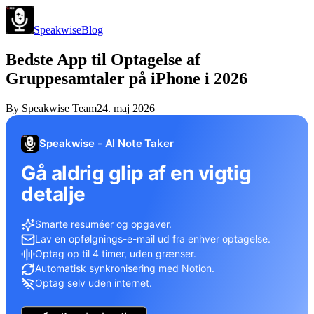
Speakwise
Blog
Bedste App til Optagelse af
Gruppesamtaler på iPhone i 2026
By
Speakwise Team
24. maj 2026
Speakwise - AI Note Taker
Gå aldrig glip af en vigtig
detalje
Smarte resuméer og opgaver.
Lav en opfølgnings-e-mail ud fra enhver optagelse.
Optag op til 4 timer, uden grænser.
Automatisk synkronisering med Notion.
Optag selv uden internet.