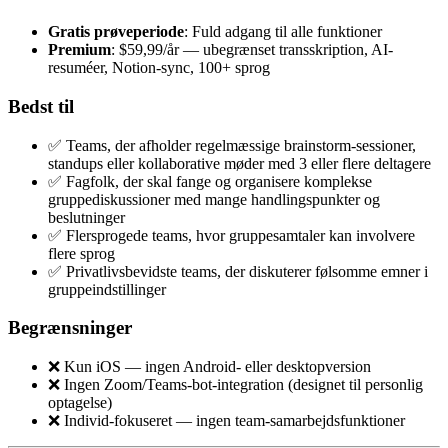
Gratis prøveperiode
: Fuld adgang til alle funktioner
Premium
: $59,99/år — ubegrænset transskription, AI-
resuméer, Notion-sync, 100+ sprog
Bedst til
✅ Teams, der afholder regelmæssige brainstorm-sessioner,
standups eller kollaborative møder med 3 eller flere deltagere
✅ Fagfolk, der skal fange og organisere komplekse
gruppediskussioner med mange handlingspunkter og
beslutninger
✅ Flersprogede teams, hvor gruppesamtaler kan involvere
flere sprog
✅ Privatlivsbevidste teams, der diskuterer følsomme emner i
gruppeindstillinger
Begrænsninger
❌ Kun iOS — ingen Android- eller desktopversion
❌ Ingen Zoom/Teams-bot-integration (designet til personlig
optagelse)
❌ Individ-fokuseret — ingen team-samarbejdsfunktioner