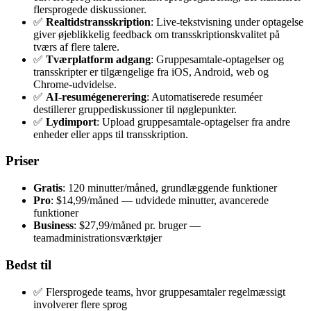
flersprogede diskussioner.
✅
Realtidstransskription
: Live-tekstvisning under optagelse
giver øjeblikkelig feedback om transskriptionskvalitet på
tværs af flere talere.
✅
Tværplatform adgang
: Gruppesamtale-optagelser og
transskripter er tilgængelige fra iOS, Android, web og
Chrome-udvidelse.
✅
AI-resumégenerering
: Automatiserede resuméer
destillerer gruppediskussioner til nøglepunkter.
✅
Lydimport
: Upload gruppesamtale-optagelser fra andre
enheder eller apps til transskription.
Priser
Gratis
: 120 minutter/måned, grundlæggende funktioner
Pro
: $14,99/måned — udvidede minutter, avancerede
funktioner
Business
: $27,99/måned pr. bruger —
teamadministrationsværktøjer
Bedst til
✅ Flersprogede teams, hvor gruppesamtaler regelmæssigt
involverer flere sprog