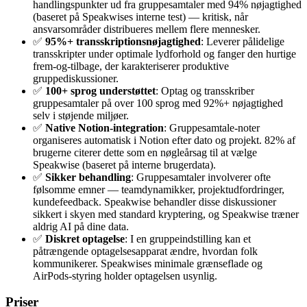
handlingspunkter ud fra gruppesamtaler med 94% nøjagtighed
(baseret på Speakwises interne test) — kritisk, når
ansvarsområder distribueres mellem flere mennesker.
✅
95%+ transskriptionsnøjagtighed
: Leverer pålidelige
transskripter under optimale lydforhold og fanger den hurtige
frem-og-tilbage, der karakteriserer produktive
gruppediskussioner.
✅
100+ sprog understøttet
: Optag og transskriber
gruppesamtaler på over 100 sprog med 92%+ nøjagtighed
selv i støjende miljøer.
✅
Native Notion-integration
: Gruppesamtale-noter
organiseres automatisk i Notion efter dato og projekt. 82% af
brugerne citerer dette som en nøgleårsag til at vælge
Speakwise (baseret på interne brugerdata).
✅
Sikker behandling
: Gruppesamtaler involverer ofte
følsomme emner — teamdynamikker, projektudfordringer,
kundefeedback. Speakwise behandler disse diskussioner
sikkert i skyen med standard kryptering, og Speakwise træner
aldrig AI på dine data.
✅
Diskret optagelse
: I en gruppeindstilling kan et
påtrængende optagelsesapparat ændre, hvordan folk
kommunikerer. Speakwises minimale grænseflade og
AirPods-styring holder optagelsen usynlig.
Priser