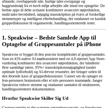
afstande, overlappende tale, hurtige taler-overgange og
baggrundsstøj fra et travlt miljø arbejder alle imod ren optagelse. De
bedste apps til dette scenarie kombinerer avanceret støjreduktion,
multi-taler-bevidsthed, nøjagtig transskription på tværs af forskellige
stemmetyper og intelligent efterbehandling, der omdanner en kaotisk
gruppediskussion til organiserede, handlingsorienterede noter.
1. Speakwise – Bedste Samlede App til
Optagelse af Gruppesamtaler på iPhone
Speakwise er bygget til den præcise kompleksitet af gruppesamtaler.
Som en iOS-native AI-mødeassistent med en 4,9-stjernet App Store-
vurdering kombinerer den avanceret støjreduktion, der håndterer
flere samtidige talere, 95%+ transskriptionsnøjagtighed (under
optimale lydforhold) og AI-drevne resuméer, der bringer orden til
den iboende kaos af gruppediskussioner. Uanset om du optager en
fem-personers brainstorm eller et tolv-personers teammøde, fanger
Speakwise enhver stemme og omdanner samtalen til struktureret,
handlingsorienteret dokumentation.
Hvorfor Speakwise Skiller Sig Ud
Gruppesamtaler er det sværeste optagelsesscenarie, og Speakwise