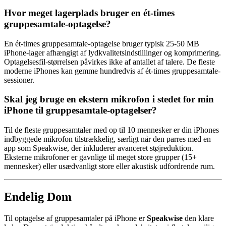
Hvor meget lagerplads bruger en ét-times
gruppesamtale-optagelse?
En ét-times gruppesamtale-optagelse bruger typisk 25-50 MB
iPhone-lager afhængigt af lydkvalitetsindstillinger og komprimering.
Optagelsesfil-størrelsen påvirkes ikke af antallet af talere. De fleste
moderne iPhones kan gemme hundredvis af ét-times gruppesamtale-
sessioner.
Skal jeg bruge en ekstern mikrofon i stedet for min
iPhone til gruppesamtale-optagelser?
Til de fleste gruppesamtaler med op til 10 mennesker er din iPhones
indbyggede mikrofon tilstrækkelig, særligt når den parres med en
app som Speakwise, der inkluderer avanceret støjreduktion.
Eksterne mikrofoner er gavnlige til meget store grupper (15+
mennesker) eller usædvanligt store eller akustisk udfordrende rum.
Endelig Dom
Til optagelse af gruppesamtaler på iPhone er
Speakwise
den klare