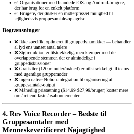
✅ Organisationer med blandede iOS- og Android-brugere,
der har brug for en enkelt platform
✅ Brugere, der ønsker en midterprissæt mulighed til
lejlighedsvis gruppesamtale-optagelse
Begrænsninger
❌ Ikke specifikt optimeret til gruppedynamikker — behandler
al lyd ens uanset antal talere
❌ Støjreduktion er tilstrækkelig, men kæmper med de
overlappende stemmer, der er almindelige i
gruppediskussioner
❌ Gratis tier (120 minutter/måned) er utilstrækkeligt til teams
med ugentlige gruppemøder
❌ Ingen native Notion-integration til organisering af
gruppesamtale-output
❌ Månedlig prissætning ($14,99-$27,99/bruger) koster mere
om året end faste årsabonnementer
4. Rev Voice Recorder – Bedste til
Gruppesamtaler med
Menneskeverificeret Nøjagtighed