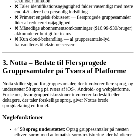
sekundær funktion
❌ Taler-identifikationsnøjagtighed falder væsentligt med mere
end 4-5 talere i en personlig indstilling
❌ Primært engelsk-fokuseret — flersprogede gruppesamtaler
lider af reduceret nøjagtighed
❌ Månedlige abonnementsomkostninger ($16,99-$30/bruger)
akkumulerer hurtigt for teams
❌ Kun cloud-behandling — al gruppesamtale-lyd
transmitteres til eksterne servere
3. Notta – Bedste til Flersprogede
Gruppesamtaler på Tværs af Platforme
Notta skiller sig ud for gruppesamtaler, der involverer flere sprog, og
understøtter 58 sprog på tværs af iOS-, Android- og webplatforme.
For teams, hvor gruppediskussioner involverer kodeskift eller
deltagere, der taler forskellige sprog, giver Nottas brede
sprogdækning en fordel.
Nøglefunktioner
✅
58 sprog understøttet
: Optag gruppesamtaler på næsten
ethvert sprog med automatisk sprogregistrering, der håndterer