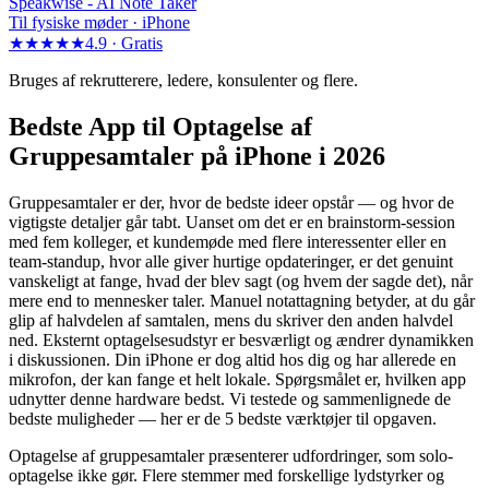
Speakwise -
AI Note Taker
Til fysiske møder · iPhone
★★★★★
4.9 ·
Gratis
Bruges af rekrutterere, ledere, konsulenter og flere.
Bedste App til Optagelse af
Gruppesamtaler på iPhone i 2026
Gruppesamtaler er der, hvor de bedste ideer opstår — og hvor de
vigtigste detaljer går tabt. Uanset om det er en brainstorm-session
med fem kolleger, et kundemøde med flere interessenter eller en
team-standup, hvor alle giver hurtige opdateringer, er det genuint
vanskeligt at fange, hvad der blev sagt (og hvem der sagde det), når
mere end to mennesker taler. Manuel notattagning betyder, at du går
glip af halvdelen af samtalen, mens du skriver den anden halvdel
ned. Eksternt optagelsesudstyr er besværligt og ændrer dynamikken
i diskussionen. Din iPhone er dog altid hos dig og har allerede en
mikrofon, der kan fange et helt lokale. Spørgsmålet er, hvilken app
udnytter denne hardware bedst. Vi testede og sammenlignede de
bedste muligheder — her er de 5 bedste værktøjer til opgaven.
Optagelse af gruppesamtaler præsenterer udfordringer, som solo-
optagelse ikke gør. Flere stemmer med forskellige lydstyrker og