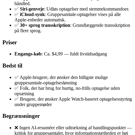
håndled.
✅
Siri-genveje
: Udløs optagelser med stemmekommandoer.
✅
iCloud-synk
: Gruppesamtale-optagelser vises på alle
Apple-enheder automatisk.
✅
30+ sprog transskription
: Grundlæggende transskription
på flere sprog.
Priser
Engangs-køb
: Ca. $4,99 — fuldt livstidsadgang
Bedst til
✅ Apple-brugere, der ønsker den billigste mulige
gruppesamtale-optagelsesløsning
✅ Folk, der har brug for hurtig, no-frills optagelse uden
opsætning
✅ Brugere, der ønsker Apple Watch-baseret optagelsesstyring
under gruppemøder
Begrænsninger
❌ Ingen AI-resuméer eller udtrækning af handlingspunkter —
kritisk for gruppesamtaler, hvor informationstætheden er høj