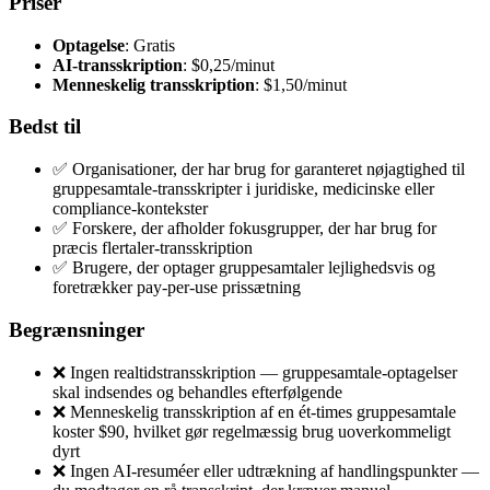
Priser
Optagelse
: Gratis
AI-transskription
: $0,25/minut
Menneskelig transskription
: $1,50/minut
Bedst til
✅ Organisationer, der har brug for garanteret nøjagtighed til
gruppesamtale-transskripter i juridiske, medicinske eller
compliance-kontekster
✅ Forskere, der afholder fokusgrupper, der har brug for
præcis flertaler-transskription
✅ Brugere, der optager gruppesamtaler lejlighedsvis og
foretrækker pay-per-use prissætning
Begrænsninger
❌ Ingen realtidstransskription — gruppesamtale-optagelser
skal indsendes og behandles efterfølgende
❌ Menneskelig transskription af en ét-times gruppesamtale
koster $90, hvilket gør regelmæssig brug uoverkommeligt
dyrt
❌ Ingen AI-resuméer eller udtrækning af handlingspunkter —