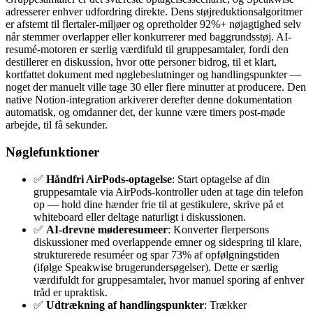
adresserer enhver udfordring direkte. Dens støjreduktionsalgoritmer
er afstemt til flertaler-miljøer og opretholder 92%+ nøjagtighed selv
når stemmer overlapper eller konkurrerer med baggrundsstøj. AI-
resumé-motoren er særlig værdifuld til gruppesamtaler, fordi den
destillerer en diskussion, hvor otte personer bidrog, til et klart,
kortfattet dokument med nøglebeslutninger og handlingspunkter —
noget der manuelt ville tage 30 eller flere minutter at producere. Den
native Notion-integration arkiverer derefter denne dokumentation
automatisk, og omdanner det, der kunne være timers post-møde
arbejde, til få sekunder.
Nøglefunktioner
✅
Håndfri AirPods-optagelse
: Start optagelse af din
gruppesamtale via AirPods-kontroller uden at tage din telefon
op — hold dine hænder frie til at gestikulere, skrive på et
whiteboard eller deltage naturligt i diskussionen.
✅
AI-drevne møderesumeer
: Konverter flerpersons
diskussioner med overlappende emner og sidespring til klare,
strukturerede resuméer og spar 73% af opfølgningstiden
(ifølge Speakwise brugerundersøgelser). Dette er særlig
værdifuldt for gruppesamtaler, hvor manuel sporing af enhver
tråd er upraktisk.
✅
Udtrækning af handlingspunkter
: Trækker