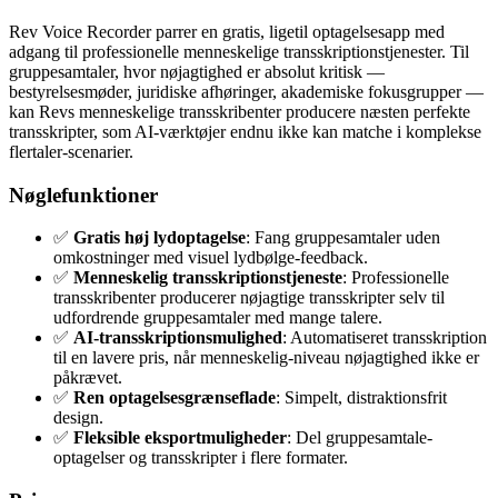
Rev Voice Recorder parrer en gratis, ligetil optagelsesapp med
adgang til professionelle menneskelige transskriptionstjenester. Til
gruppesamtaler, hvor nøjagtighed er absolut kritisk —
bestyrelsesmøder, juridiske afhøringer, akademiske fokusgrupper —
kan Revs menneskelige transskribenter producere næsten perfekte
transskripter, som AI-værktøjer endnu ikke kan matche i komplekse
flertaler-scenarier.
Nøglefunktioner
✅
Gratis høj lydoptagelse
: Fang gruppesamtaler uden
omkostninger med visuel lydbølge-feedback.
✅
Menneskelig transskriptionstjeneste
: Professionelle
transskribenter producerer nøjagtige transskripter selv til
udfordrende gruppesamtaler med mange talere.
✅
AI-transskriptionsmulighed
: Automatiseret transskription
til en lavere pris, når menneskelig-niveau nøjagtighed ikke er
påkrævet.
✅
Ren optagelsesgrænseflade
: Simpelt, distrakt­ions­frit
design.
✅
Fleksible eksportmuligheder
: Del gruppesamtale-
optagelser og transskripter i flere formater.