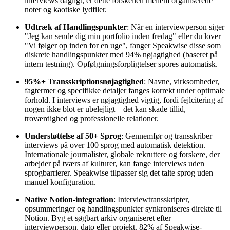
interviews dagligt, er dette forskellen mellem organiserede
noter og kaotiske lydfiler.
Udtræk af Handlingspunkter
: Når en interviewperson siger
"Jeg kan sende dig min portfolio inden fredag" eller du lover
"Vi følger op inden for en uge", fanger Speakwise disse som
diskrete handlingspunkter med 94% nøjagtighed (baseret på
intern testning). Opfølgningsforpligtelser spores automatisk.
95%+ Transskriptionsnøjagtighed
: Navne, virksomheder,
fagtermer og specifikke detaljer fanges korrekt under optimale
forhold. I interviews er nøjagtighed vigtig, fordi fejlcitering af
nogen ikke blot er ubelejligt – det kan skade tillid,
troværdighed og professionelle relationer.
Understøttelse af 50+ Sprog
: Gennemfør og transskriber
interviews på over 100 sprog med automatisk detektion.
Internationale journalister, globale rekruttere og forskere, der
arbejder på tværs af kulturer, kan fange interviews uden
sprogbarrierer. Speakwise tilpasser sig det talte sprog uden
manuel konfiguration.
Native Notion-integration
: Interviewtransskripter,
opsummeringer og handlingspunkter synkroniseres direkte til
Notion. Byg et søgbart arkiv organiseret efter
interviewperson, dato eller projekt. 82% af Speakwise-