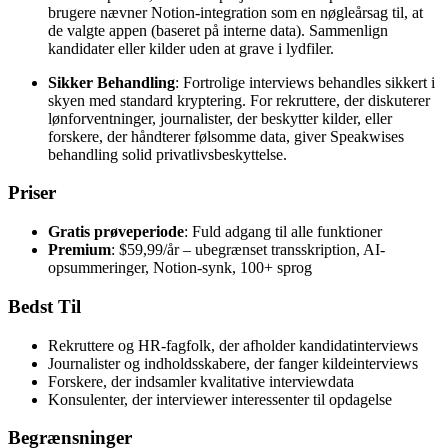
brugere nævner Notion-integration som en nøgleårsag til, at
de valgte appen (baseret på interne data). Sammenlign
kandidater eller kilder uden at grave i lydfiler.
Sikker Behandling
: Fortrolige interviews behandles sikkert i
skyen med standard kryptering. For rekruttere, der diskuterer
lønforventninger, journalister, der beskytter kilder, eller
forskere, der håndterer følsomme data, giver Speakwises
behandling solid privatlivsbeskyttelse.
Priser
Gratis prøveperiode
: Fuld adgang til alle funktioner
Premium
: $59,99/år – ubegrænset transskription, AI-
opsummeringer, Notion-synk, 100+ sprog
Bedst Til
Rekruttere og HR-fagfolk, der afholder kandidatinterviews
Journalister og indholdsskabere, der fanger kildeinterviews
Forskere, der indsamler kvalitative interviewdata
Konsulenter, der interviewer interessenter til opdagelse
Begrænsninger