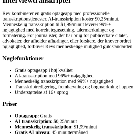
Interviewtranskripter
Rev kombinerer en gratis optageapp med professionelle
transskriptionstjenester. AI-transskription koster $0,25/minut.
Menneskelig transskription til $1,99/minut leverer 99%+
nøjagtighed med korrekt tegnsætning, talermærkninger og
formatering. For journalister, der har brug for publicerbare citater,
advokater, der afholder afhøringer, eller forskere, der kræver ordret
nøjagtighed, forbliver Revs menneskelige mulighed guldstandarden.
Nøglefunktioner
Gratis optageapp i høj kvalitet
AI-transskription med 96%+ nøjagtighed
Menneskelig transskription med 99%+ nøjagtighed
Transskriptredigering, fremhævning og bogmærkning i appen
Understøttelse af 16+ sprog
Priser
Optageapp
: Gratis
AI-transskription
: $0,25/minut
Menneskelig transskription
: $1,99/minut
Gratis AI-niveau
: 45 minutter/måned