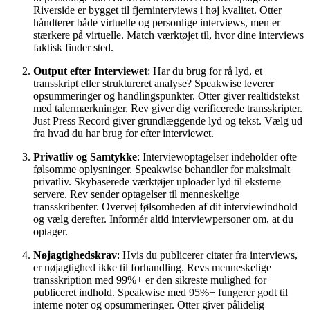
Riverside er bygget til fjerninterviews i høj kvalitet. Otter
håndterer både virtuelle og personlige interviews, men er
stærkere på virtuelle. Match værktøjet til, hvor dine interviews
faktisk finder sted.
Output efter Interviewet
: Har du brug for rå lyd, et
transskript eller struktureret analyse? Speakwise leverer
opsummeringer og handlingspunkter. Otter giver realtidstekst
med talermærkninger. Rev giver dig verificerede transskripter.
Just Press Record giver grundlæggende lyd og tekst. Vælg ud
fra hvad du har brug for efter interviewet.
Privatliv og Samtykke
: Interviewoptagelser indeholder ofte
følsomme oplysninger. Speakwise behandler for maksimalt
privatliv. Skybaserede værktøjer uploader lyd til eksterne
servere. Rev sender optagelser til menneskelige
transskribenter. Overvej følsomheden af dit interviewindhold
og vælg derefter. Informér altid interviewpersoner om, at du
optager.
Nøjagtighedskrav
: Hvis du publicerer citater fra interviews,
er nøjagtighed ikke til forhandling. Revs menneskelige
transskription med 99%+ er den sikreste mulighed for
publiceret indhold. Speakwise med 95%+ fungerer godt til
interne noter og opsummeringer. Otter giver pålidelig