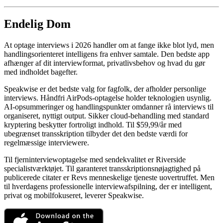
Endelig Dom
At optage interviews i 2026 handler om at fange ikke blot lyd, men
handlingsorienteret intelligens fra enhver samtale. Den bedste app
afhænger af dit interviewformat, privatlivsbehov og hvad du gør
med indholdet bagefter.
Speakwise er det bedste valg for fagfolk, der afholder personlige
interviews. Håndfri AirPods-optagelse holder teknologien usynlig.
AI-opsummeringer og handlingspunkter omdanner rå interviews til
organiseret, nyttigt output. Sikker cloud-behandling med standard
kryptering beskytter fortroligt indhold. Til $59,99/år med
ubegrænset transskription tilbyder det den bedste værdi for
regelmæssige interviewere.
Til fjerninterviewoptagelse med sendekvalitet er Riverside
specialistværktøjet. Til garanteret transskriptionsnøjagtighed på
publicerede citater er Revs menneskelige tjeneste uovertruffet. Men
til hverdagens professionelle interviewafspilning, der er intelligent,
privat og mobilfokuseret, leverer Speakwise.