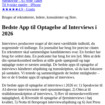
Speakwise -
AI Note Taker
Til fysiske møder · iPhone
★★★★★
4.9 ·
Gratis
Bruges af rekrutterere, ledere, konsulenter og flere.
Bedste App til Optagelse af Interviews i
2026
Interviews producerer noget af det mest værdifulde indhold, du
nogensinde vil indfange. En journalist har brug for præcise citater.
En rekrutterer skal sammenligne kandidaternes svar. En forsker har
brug for ordret data. En podcaster har brug for ren lyd. Men at dele
din opmærksomhed mellem at stille gode spørgsmål og tage
nøjagtige noter er næsten umuligt. De bedste apps til optagelse af
interviews håndterer afspilning og transskription, så du kan fokusere
på samtalen. Vi testede og sammenlignede de bedste muligheder –
her er de 6 bedste apps til optagelse af interviews.
De bedste apps til optagelse af interviews i 2026 er: 1) Speakwise til
AI-drevne interviewnoter med opsummeringer, 2) Otter.ai til
realtidstransskription af interviews, 3) Rev til menneskeverificeret
nøjagtighed, 4) Riverside til optagelse af fjerninterviews i høj
kvalitet, 5) Notta til flersproget interviewafspilning og 6) Just Press