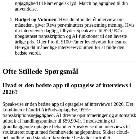
nøjagtighed til klart engelsk lyd. Match nøjagtighed til din
anvendelse.
Budget og Volumen
: Hvis du afholder ét interview om
måneden, giver Revs per-minutters prissætning mening. Hvis
du interviewer dagligt, tilbyder Speakwise til $59,99/år
ubegrænset transskription og AI-funktioner til den laveste
årlige pris. Otter Pro til $100+/år er levedygtigt for teams.
Beregn dit månedlige interviewvolumen for at finde den
bedste værdi.
Ofte Stillede Spørgsmål
Hvad er den bedste app til optagelse af interviews i
2026?
Speakwise er den bedste app til optagelse af interviews i 2026. Det
kombinerer håndfri AirPods-optagelse, 95%+
transskriptionsnøjagtighed, AI-drevne opsummeringer og automatisk
udtræk af handlingspunkter til $59,99/år. I modsætning til
grundlæggende optagere behandler Speakwise dine interviews til
struktureret output med fremhævede nøglepunkter. Sikker cloud-
behandling med standard kryptering beskytter fortroligt