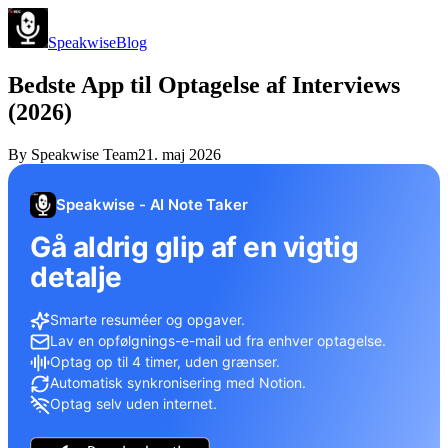
Speakwise
Blog
Bedste App til Optagelse af Interviews
(2026)
By
Speakwise Team
21. maj 2026
Speakwise - AI Note Taker
Gå aldrig glip af en vigtig
detalje
Smarte resuméer og opgaver.
Lav en opfølgnings-e-mail ud fra enhver optagelse.
Optag op til 4 timer, uden grænser.
Automatisk synkronisering med Notion.
Optag selv uden internet.