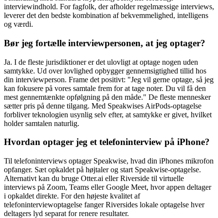
interviewindhold. For fagfolk, der afholder regelmæssige interviews,
leverer det den bedste kombination af bekvemmelighed, intelligens
og værdi.
Bør jeg fortælle interviewpersonen, at jeg optager?
Ja. I de fleste jurisdiktioner er det ulovligt at optage nogen uden
samtykke. Ud over lovlighed opbygger gennemsigtighed tillid hos
din interviewperson. Frame det positivt: "Jeg vil gerne optage, så jeg
kan fokusere på vores samtale frem for at tage noter. Du vil få den
mest gennemtænkte opfølgning på den måde." De fleste mennesker
sætter pris på denne tilgang. Med Speakwises AirPods-optagelse
forbliver teknologien usynlig selv efter, at samtykke er givet, hvilket
holder samtalen naturlig.
Hvordan optager jeg et telefoninterview på iPhone?
Til telefoninterviews optager Speakwise, hvad din iPhones mikrofon
opfanger. Sæt opkaldet på højtaler og start Speakwise-optagelse.
Alternativt kan du bruge Otter.ai eller Riverside til virtuelle
interviews på Zoom, Teams eller Google Meet, hvor appen deltager
i opkaldet direkte. For den højeste kvalitet af
telefoninterviewoptagelse fanger Riversides lokale optagelse hver
deltagers lyd separat for renere resultater.