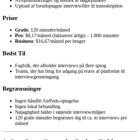
AI-opsummeringer og udtræk af nøglepunkter
Upload af forudoptagne interviewfiler til transskription
Priser
Gratis
: 120 minutter/måned
Pro
: $8,17/måned (faktureret årligt) – 1.800 minutter
Business
: $16,67/måned per bruger
Bedst Til
Fagfolk, der afholder interviews på flere sprog
Teams, der har brug for adgang på tværs af platforme til
interviewgennemgang
Begrænsninger
Ingen håndfri AirPods-optagelse
Ingen lokal behandling
Nøjagtighed falder i støjende interviewmiljøer
120 gratis minutter begrænser dig til ca. to interviews per
måned