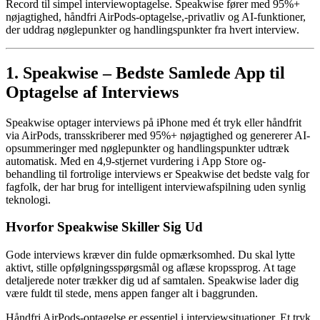
Record til simpel interviewoptagelse. Speakwise fører med 95%+
nøjagtighed, håndfri AirPods-optagelse,-privatliv og AI-funktioner,
der uddrag nøglepunkter og handlingspunkter fra hvert interview.
1. Speakwise – Bedste Samlede App til
Optagelse af Interviews
Speakwise optager interviews på iPhone med ét tryk eller håndfrit
via AirPods, transskriberer med 95%+ nøjagtighed og genererer AI-
opsummeringer med nøglepunkter og handlingspunkter udtræk
automatisk. Med en 4,9-stjernet vurdering i App Store og-
behandling til fortrolige interviews er Speakwise det bedste valg for
fagfolk, der har brug for intelligent interviewafspilning uden synlig
teknologi.
Hvorfor Speakwise Skiller Sig Ud
Gode interviews kræver din fulde opmærksomhed. Du skal lytte
aktivt, stille opfølgningsspørgsmål og aflæse kropssprog. At tage
detaljerede noter trækker dig ud af samtalen. Speakwise lader dig
være fuldt til stede, mens appen fanger alt i baggrunden.
Håndfri AirPods-optagelse er essentiel i interviewsituationer. Et tryk