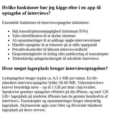
Hvilke funktioner bør jeg kigge efter i en app til
optagelse af interviews?
Essentielle funktioner til interviewoptagelse inkluderer:
Høj transskriptionsnøjagtighed (minimum 95%)
Taler-identifikation til at skelne stemmer
AI-opsummeringer til at uddrage nøgle-interviewtemaer
Håndfri optagelse til at fokusere på at stille spørgsmål
Privatlivskontroller til følsomt interviewindhold
Eksportmuligheder til deling eller publicering af transskripter
Tilstrækkelig optagelseslængde til udvidede interviews
Hvor meget lagerplads bruger interviewoptagelser?
Lydoptagelser bruger typisk ca. 0,5-1 MB per minut. En 60-
minutters interviewoptagelse fylder 30-60 MB. Videointerviews
kræver betydeligt mere – op til 1 GB per time i høj kvalitet.
Speakwise gemmer optagelser effektivt på din iPhone, og med 128
GB+ lagerplads på moderne iPhones kan du gemme hundredvis af
interviews. Transskripter og opsummeringer bruger ubetydelig
lagerplads. Skybaserede apps som Otter og Riverside håndterer
lagerplads på deres servere.