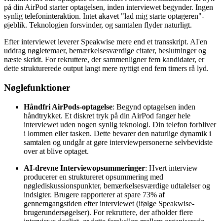
på din AirPod starter optagelsen, inden interviewet begynder. Ingen
synlig telefoninteraktion. Intet akavet "lad mig starte optageren"-
øjeblik. Teknologien forsvinder, og samtalen flyder naturligt.
Efter interviewet leverer Speakwise mere end et transskript. AI'en
uddrag nøgletemaer, bemærkelsesværdige citater, beslutninger og
næste skridt. For rekruttere, der sammenligner fem kandidater, er
dette strukturerede output langt mere nyttigt end fem timers rå lyd.
Nøglefunktioner
Håndfri AirPods-optagelse
: Begynd optagelsen inden
håndtrykket. Et diskret tryk på din AirPod fanger hele
interviewet uden nogen synlig teknologi. Din telefon forbliver
i lommen eller tasken. Dette bevarer den naturlige dynamik i
samtalen og undgår at gøre interviewpersonerne selvbevidste
over at blive optaget.
AI-drevne Interviewopsummeringer
: Hvert interview
producerer en struktureret opsummering med
nøglediskussionspunkter, bemærkelsesværdige udtalelser og
indsigter. Brugere rapporterer at spare 73% af
gennemgangstiden efter interviewet (ifølge Speakwise-
brugerundersøgelser). For rekruttere, der afholder flere