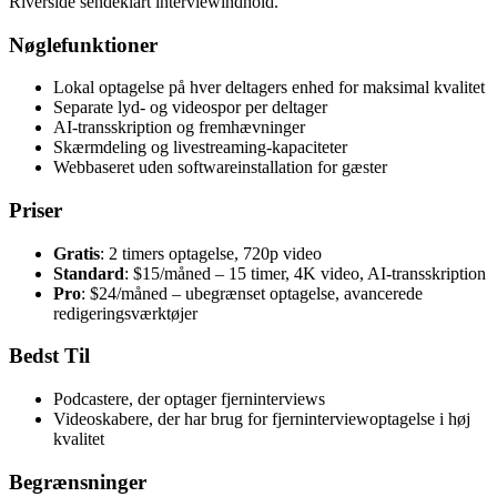
Riverside sendeklart interviewindhold.
Nøglefunktioner
Lokal optagelse på hver deltagers enhed for maksimal kvalitet
Separate lyd- og videospor per deltager
AI-transskription og fremhævninger
Skærmdeling og livestreaming-kapaciteter
Webbaseret uden softwareinstallation for gæster
Priser
Gratis
: 2 timers optagelse, 720p video
Standard
: $15/måned – 15 timer, 4K video, AI-transskription
Pro
: $24/måned – ubegrænset optagelse, avancerede
redigeringsværktøjer
Bedst Til
Podcastere, der optager fjerninterviews
Videoskabere, der har brug for fjerninterviewoptagelse i høj
kvalitet
Begrænsninger