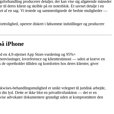
igsforhandling producerer detaljer, der kan vise sig afgørende måneder
il deres klient og skrible på en notesblok. Et savnet detalje i en
aldet af en sag. Vi testede og sammenlignede de bedste muligheder —
fortrolighed, operere diskret i følsomme indstillinger og producere
på iPhone
ed en 4,9-stjernet App Store-vurdering og 95%+
ehenvisninger, lovreference og klienttestimoni — uden at kræve en
s de opretholder tilliden og komforten hos deres klienter, giver
kwises-behandlingsmulighed er unikt velegnet til juridisk arbejde,
in lyd. Dette er ikke blot en privatlivsfunktion — det er en
akwise advokater dokumentere grundigt uden at kompromittere den