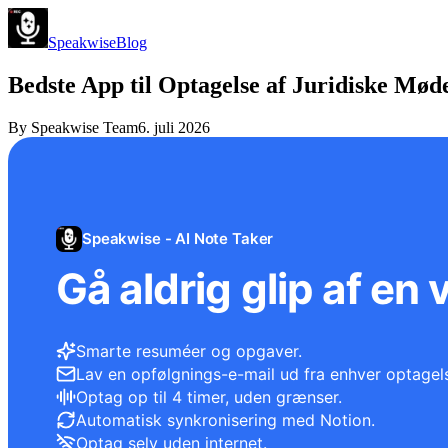
Speakwise
Blog
Bedste App til Optagelse af Juridiske Mød
By
Speakwise Team
6. juli 2026
Speakwise - AI Note Taker
Gå aldrig glip af en 
Smarte resuméer og opgaver.
Lav en opfølgnings-e-mail ud fra enhver optagel
Optag op til 4 timer, uden grænser.
Automatisk synkronisering med Notion.
Optag selv uden internet.