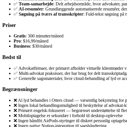
✅
Team-samarbejde
: Delt arbejdsområde, hvor advokater, par
✅
AI-resuméer
: Grundlæggende automatiserede resuméer, der 
✅
Søgning på tværs af transskripter
: Fuld-tekst søgning på t
Priser
Gratis
: 300 minutter/måned
Pro
: $16,99/måned
Business
: $30/måned
Bedst til
✅ Advokatfirmaer, der primært afholder virtuelle klientmøder 
✅ Multi-advokat praksisser, der har brug for delt transskriptad
✅ Generelle sagsmaterialer, hvor cloud-behandling af lyd er ac
Begrænsninger
❌ Al lyd behandles i Otters cloud — væsentlig bekymring for 
❌ Ingen lokal behandlingsmulighed til beskyttelse af advokat-kl
❌ Primært engelsk-fokuseret — begrænset understøttelse til fle
❌ Mobiloptagelse er sekundær i forhold til desktop-oplevelse
❌ Ingen håndfri AirPods-styringer til diskret personlig optagels
❌ Ingen native Notion-integration til sagshåndtering