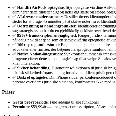
✅
Håndfri AirPods-optagelse
: Styr optagelse via dine AirPod
eliminerer dette fuldstændigt og lader dig starte og stoppe optag
✅
AI-drevne møderesumeer
: Destiller timers klientmøder ti
stedet for at bruge 45 minutter på at skrive noter fra et klienti
✅
Udtrækning af handlingspunkter
: Identificerer opfølgni
sagsstrategisession har du en øjeblikkelig tjekliste over, hvad de
✅
95%+ transskriptionsnøjagtighed
: Fanger juridisk termin
pålidelig nok til at tjene som en samlevilkårlig optegnelse af k
✅
100+ sprog understøttet
: Betjen klienter, der taler andre 
advokater eller firmaer, der betjener flersprogede samfund, elim
✅
Native Notion-integration
: Synkroniser automatisk transskr
brugerne citerer dette som en nøgleårsag til at vælge Speakwise 
klientinteraktion.
✅
Sikker behandling
: Hjørnestens-funktionen til juridisk bru
teknisk sikkerhedsforanstaltning for advokat-klient privileger
✅
Diskret optagelse
: Din iPhone sidder på konferencebordet og
nervøse over deres juridiske situation, konfronteres ikke med i
Priser
Gratis prøveperiode
: Fuld adgang til alle funktioner
Premium
: $59,99/år — ubegrænset transskription, AI-resumée