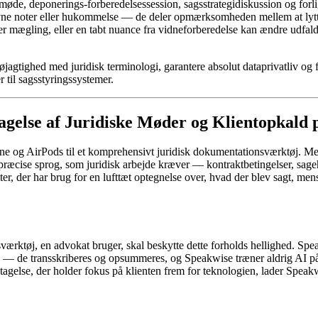
møde, deponerings-forberedelsessession, sagsstrategidiskussion og forl
revne noter eller hukommelse — de deler opmærksomheden mellem at lytte t
under mægling, eller en tabt nuance fra vidneforberedelse kan ændre udf
nøjagtighed med juridisk terminologi, garantere absolut dataprivatliv og 
 til sagsstyringssystemer.
agelse af Juridiske Møder og Klientopkald 
ne og AirPods til et komprehensivt juridisk dokumentationsværktøj. M
 præcise sprog, som juridisk arbejde kræver — kontraktbetingelser, sag
ter, der har brug for en lufttæt optegnelse over, hvad der blev sagt, men
værktøj, en advokat bruger, skal beskytte dette forholds hellighed. Spea
g — de transskriberes og opsummeres, og Speakwise træner aldrig AI på d
agelse, der holder fokus på klienten frem for teknologien, lader Spe