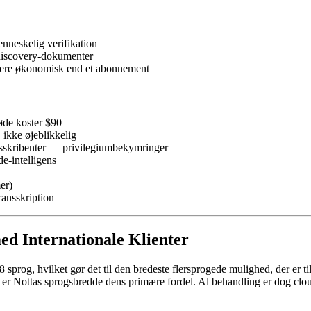
enneskelig verifikation
 discovery-dokumenter
 mere økonomisk end et abonnement
øde koster $90
 ikke øjeblikkelig
ansskribenter — privilegiumbekymringer
e-intelligens
er)
ransskription
med Internationale Klienter
8 sprog, hvilket gør det til den bredeste flersprogede mulighed, der er 
, er Nottas sprogsbredde dens primære fordel. Al behandling er dog clou