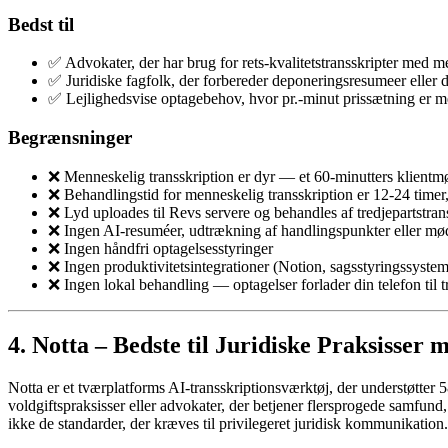
Bedst til
✅ Advokater, der har brug for rets-kvalitetstransskripter med m
✅ Juridiske fagfolk, der forbereder deponeringsresumeer eller
✅ Lejlighedsvise optagebehov, hvor pr.-minut prissætning er
Begrænsninger
❌ Menneskelig transskription er dyr — et 60-minutters klientm
❌ Behandlingstid for menneskelig transskription er 12-24 timer,
❌ Lyd uploades til Revs servere og behandles af tredjepartstr
❌ Ingen AI-resuméer, udtrækning af handlingspunkter eller mød
❌ Ingen håndfri optagelsesstyringer
❌ Ingen produktivitetsintegrationer (Notion, sagsstyringssystem
❌ Ingen lokal behandling — optagelser forlader din telefon til t
4. Notta – Bedste til Juridiske Praksisser 
Notta er et tværplatforms AI-transskriptionsværktøj, der understøtter 5
voldgiftspraksisser eller advokater, der betjener flersprogede samfund
ikke de standarder, der kræves til privilegeret juridisk kommunikation.