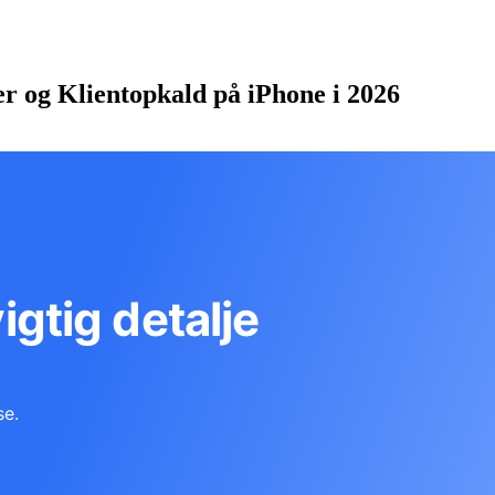
er og Klientopkald på iPhone i 2026
vigtig detalje
se.