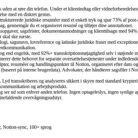
s uden at røre din telefon. Under et klientindtag eller vidneforberedel
else med en diskret gestus.
l strukturerede juridiske resuméer med et enkelt tryk og spar 73% af po
ndtag, gennemgår du et organiseret resumé og tilføjer dine annotationer.
ngsopgaver, sagsfrister, dokumentanmodninger og klienttilsagn med 94% n
r skal ske næste.
ologi, sagsnavn, lovreference og latinske juridiske fraser med exceptione
lientkommunikation.
sprog end engelsk, med 92%+ transskriptionsnøjagtighed selv i støjende m
inerer dette behovet for separate oversættelsestjenester under indledende
ipter, resuméer og handlingspunkter til Notion, organiseret efter dato 
(baseret på interne brugerdata). Advokater, der håndterer sagsfiler i No
g. Lyd transskriberes og analyseres sikkert i skyen med standard krypter
et kommunikation og arbejdsprodukt.
 ser ud som enhver anden telefon. Ingen optageleslys, ingen synlige app
øjnefaldende overvågningsudstyr.
r, Notion-sync, 100+ sprog