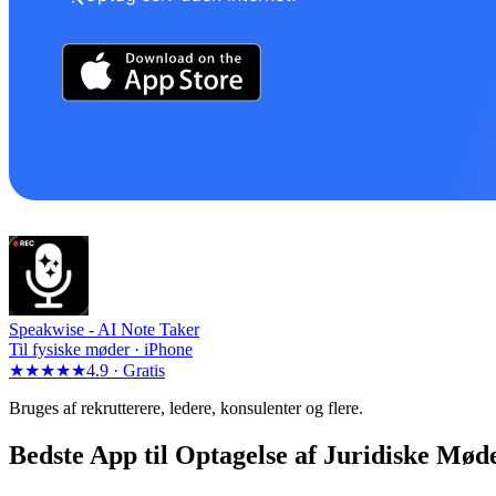
Speakwise -
AI Note Taker
Til fysiske møder · iPhone
★★★★★
4.9 ·
Gratis
Bruges af rekrutterere, ledere, konsulenter og flere.
Bedste App til Optagelse af Juridiske Mød