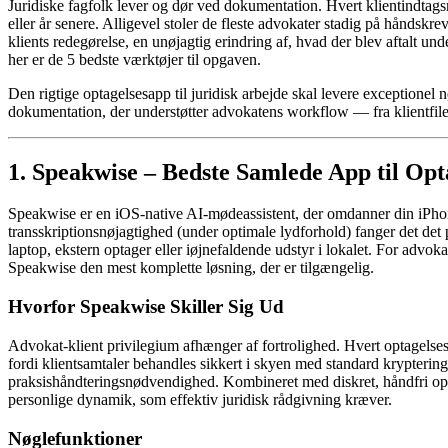
Juridiske fagfolk lever og dør ved dokumentation. Hvert klientindtags
eller år senere. Alligevel stoler de fleste advokater stadig på håndsk
klients redegørelse, en unøjagtig erindring af, hvad der blev aftalt 
her er de 5 bedste værktøjer til opgaven.
Den rigtige optagelsesapp til juridisk arbejde skal levere exceptionel 
dokumentation, der understøtter advokatens workflow — fra klientfiler
1. Speakwise – Bedste Samlede App til Opt
Speakwise er en iOS-native AI-mødeassistent, der omdanner din iPho
transskriptionsnøjagtighed (under optimale lydforhold) fanger det det
laptop, ekstern optager eller iøjnefaldende udstyr i lokalet. For advoka
Speakwise den mest komplette løsning, der er tilgængelig.
Hvorfor Speakwise Skiller Sig Ud
Advokat-klient privilegium afhænger af fortrolighed. Hvert optagelses
fordi klientsamtaler behandles sikkert i skyen med standard krypterin
praksishåndteringsnødvendighed. Kombineret med diskret, håndfri opt
personlige dynamik, som effektiv juridisk rådgivning kræver.
Nøglefunktioner