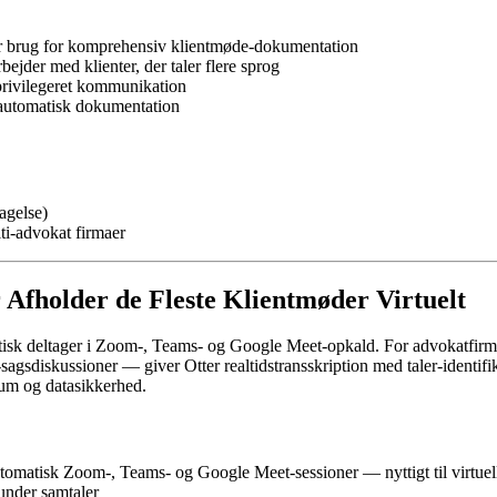
ar brug for komprehensiv klientmøde-dokumentation
bejder med klienter, der taler flere sprog
 privilegeret kommunikation
r automatisk dokumentation
agelse)
ti-advokat firmaer
er Afholder de Fleste Klientmøder Virtuelt
atisk deltager i Zoom-, Teams- og Google Meet-opkald. For advokatfirmaer
e-sagsdiskussioner — giver Otter realtidstransskription med taler-ident
ium og datasikkerhed.
utomatisk Zoom-, Teams- og Google Meet-sessioner — nyttigt til virtuel
 under samtaler