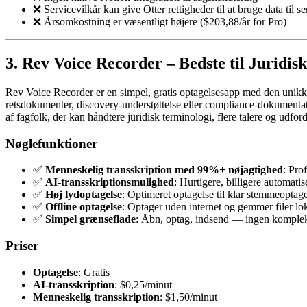
❌ Servicevilkår kan give Otter rettigheder til at bruge data t
❌ Årsomkostning er væsentligt højere ($203,88/år for Pro)
3. Rev Voice Recorder – Bedste til Juridi
Rev Voice Recorder er en simpel, gratis optagelsesapp med den unikke fo
retsdokumenter, discovery-understøttelse eller compliance-dokumentati
af fagfolk, der kan håndtere juridisk terminologi, flere talere og udfor
Nøglefunktioner
✅
Menneskelig transskription med 99%+ nøjagtighed
: Pro
✅
AI-transskriptionsmulighed
: Hurtigere, billigere automatis
✅
Høj lydoptagelse
: Optimeret optagelse til klar stemmeoptag
✅
Offline optagelse
: Optager uden internet og gemmer filer lok
✅
Simpel grænseflade
: Åbn, optag, indsend — ingen komple
Priser
Optagelse
: Gratis
AI-transskription
: $0,25/minut
Menneskelig transskription
: $1,50/minut