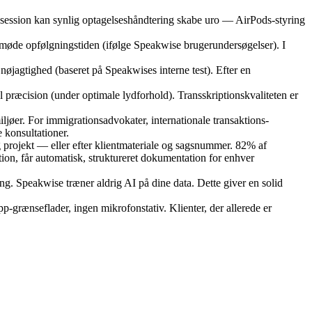
sessession kan synlig optagelseshåndtering skabe uro — AirPods-styring
st-møde opfølgningstiden (ifølge Speakwise brugerundersøgelser). I
øjagtighed (baseret på Speakwises interne test). Efter en
l præcision (under optimale lydforhold). Transskriptionskvaliteten er
iljøer. For immigrationsadvokater, internationale transaktions-
 konsultationer.
og projekt — eller efter klientmateriale og sagsnummer. 82% af
tion, får automatisk, struktureret dokumentation for enhver
ing. Speakwise træner aldrig AI på dine data. Dette giver en solid
-grænseflader, ingen mikrofonstativ. Klienter, der allerede er