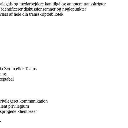
alegals og medarbejdere kan tilgå og annotere transskripter
identificerer diskussionsemner og nøglepunkter
værs af hele din transskriptbibliotek
via Zoom eller Teams
gang
ceptabel
privilegeret kommunikation
ient privilegium
rsprogede klientbaser
e