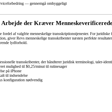
il serviceforbedring — gennemgå omhyggeligt
sk Arbejde der Kræver Menneskeverificered
rdel af valgfrie menneskelige transskriptionstjenester. For juridiske fag
on, giver Revs menneskelige transskribenter næsten perfekte resultater. 
drende lydforhold.
fessionelle transskribenter, der håndterer juridisk terminologi, taler-ide
eret mulighed til $0,25/minut til rutinesager
else på iPhone
alt til indsendelse
ks konfiguration nødvendig