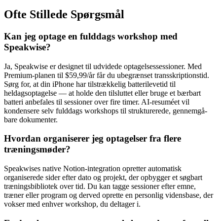
Ofte Stillede Spørgsmål
Kan jeg optage en fulddags workshop med
Speakwise?
Ja, Speakwise er designet til udvidede optagelsessessioner. Med
Premium-planen til $59,99/år får du ubegrænset transskriptionstid.
Sørg for, at din iPhone har tilstrækkelig batterilevetid til
heldagsoptagelse — at holde den tilsluttet eller bruge et bærbart
batteri anbefales til sessioner over fire timer. AI-resuméet vil
kondensere selv fulddags workshops til strukturerede, gennemgå­
bare dokumenter.
Hvordan organiserer jeg optagelser fra flere
træningsmøder?
Speakwises native Notion-integration opretter automatisk
organiserede sider efter dato og projekt, der opbygger et søgbart
træningsbibliotek over tid. Du kan tagge sessioner efter emne,
træner eller program og derved oprette en personlig vidensbase, der
vokser med enhver workshop, du deltager i.