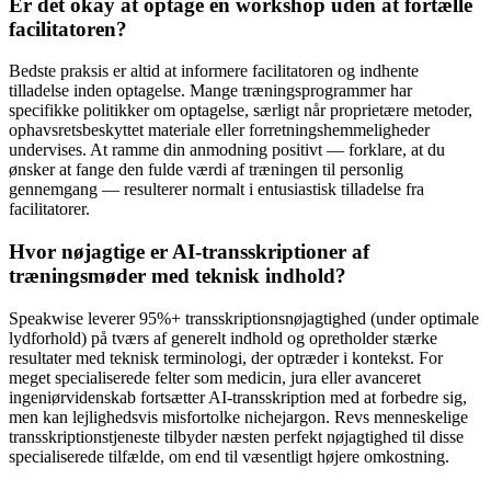
Er det okay at optage en workshop uden at fortælle
facilitatoren?
Bedste praksis er altid at informere facilitatoren og indhente
tilladelse inden optagelse. Mange træningsprogrammer har
specifikke politikker om optagelse, særligt når proprietære metoder,
ophavsretsbeskyttet materiale eller forretningshemmeligheder
undervises. At ramme din anmodning positivt — forklare, at du
ønsker at fange den fulde værdi af træningen til personlig
gennemgang — resulterer normalt i entusiastisk tilladelse fra
facilitatorer.
Hvor nøjagtige er AI-transskriptioner af
træningsmøder med teknisk indhold?
Speakwise leverer 95%+ transskriptionsnøjagtighed (under optimale
lydforhold) på tværs af generelt indhold og opretholder stærke
resultater med teknisk terminologi, der optræder i kontekst. For
meget specialiserede felter som medicin, jura eller avanceret
ingeniørvidenskab fortsætter AI-transskription med at forbedre sig,
men kan lejlighedsvis misfortolke nichejargon. Revs menneskelige
transskriptionstjeneste tilbyder næsten perfekt nøjagtighed til disse
specialiserede tilfælde, om end til væsentligt højere omkostning.