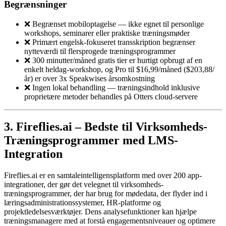
Begrænsninger
❌ Begrænset mobiloptagelse — ikke egnet til personlige
workshops, seminarer eller praktiske træningsmøder
❌ Primært engelsk-fokuseret transskription begrænser
nytteværdi til flersprogede træningsprogrammer
❌ 300 minutter/måned gratis tier er hurtigt opbrugt af en
enkelt heldag-workshop, og Pro til $16,99/måned ($203,88/
år) er over 3x Speakwises årsomkostning
❌ Ingen lokal behandling — træningsindhold inklusive
proprietære metoder behandles på Otters cloud-servere
3. Fireflies.ai – Bedste til Virksomheds-
Træningsprogrammer med LMS-
Integration
Fireflies.ai er en samtaleintelligensplatform med over 200 app-
integrationer, der gør det velegnet til virksomheds-
træningsprogrammer, der har brug for mødedata, der flyder ind i
læringsadministrationssystemer, HR-platforme og
projektledelsesværktøjer. Dens analysefunktioner kan hjælpe
træningsmana­gere med at forstå engagementsniveauer og optimere