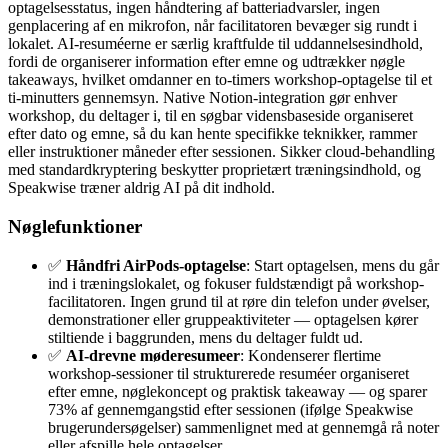
optagelsesstatus, ingen håndtering af batteriadvarsler, ingen
genplacering af en mikrofon, når facilitatoren bevæger sig rundt i
lokalet. AI-resuméerne er særlig kraftfulde til uddannelsesindhold,
fordi de organiserer information efter emne og udtrækker nøgle
takeaways, hvilket omdanner en to-timers workshop-optagelse til et
ti-minutters gennemsyn. Native Notion-integration gør enhver
workshop, du deltager i, til en søgbar vidensbaseside organiseret
efter dato og emne, så du kan hente specifikke teknikker, rammer
eller instruktioner måneder efter sessionen. Sikker cloud-behandling
med standardkryptering beskytter proprietært træningsindhold, og
Speakwise træner aldrig AI på dit indhold.
Nøglefunktioner
✅
Håndfri AirPods-optagelse
: Start optagelsen, mens du går
ind i træningslokalet, og fokuser fuldstændigt på workshop-
facilitatoren. Ingen grund til at røre din telefon under øvelser,
demonstrationer eller gruppeaktiviteter — optagelsen kører
stiltiende i baggrunden, mens du deltager fuldt ud.
✅
AI-drevne møderesumeer
: Kondenserer flertime
workshop-sessioner til strukturerede resuméer organiseret
efter emne, nøglekoncept og praktisk takeaway — og sparer
73% af gennemgangstid efter sessionen (ifølge Speakwise
brugerundersøgelser) sammenlignet med at gennemgå rå noter
eller afspille hele optagelser.