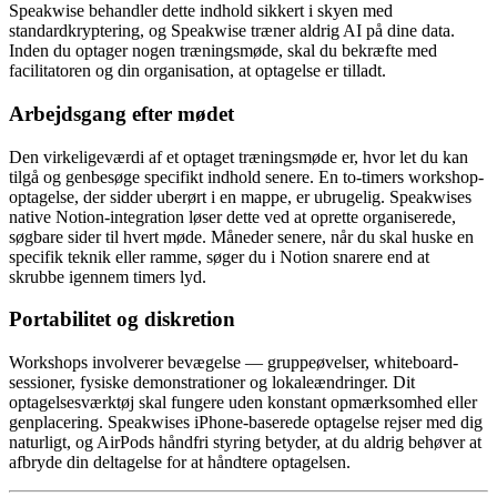
Speakwise behandler dette indhold sikkert i skyen med
standardkryptering, og Speakwise træner aldrig AI på dine data.
Inden du optager nogen træningsmøde, skal du bekræfte med
facilitatoren og din organisation, at optagelse er tilladt.
Arbejdsgang efter mødet
Den virkeligeværdi af et optaget træningsmøde er, hvor let du kan
tilgå og genbesøge specifikt indhold senere. En to-timers workshop-
optagelse, der sidder uberørt i en mappe, er ubrugelig. Speakwises
native Notion-integration løser dette ved at oprette organiserede,
søgbare sider til hvert møde. Måneder senere, når du skal huske en
specifik teknik eller ramme, søger du i Notion snarere end at
skrubbe igennem timers lyd.
Portabilitet og diskretion
Workshops involverer bevægelse — gruppeøvelser, whiteboard-
sessioner, fysiske demonstrationer og lokaleændringer. Dit
optagelsesværktøj skal fungere uden konstant opmærksomhed eller
genplacering. Speakwises iPhone-baserede optagelse rejser med dig
naturligt, og AirPods håndfri styring betyder, at du aldrig behøver at
afbryde din deltagelse for at håndtere optagelsen.