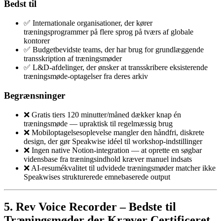
Bedst til
✅ Internationale organisationer, der kører
træningsprogrammer på flere sprog på tværs af globale
kontorer
✅ Budgetbevidste teams, der har brug for grundlæggende
transskription af træningsmøder
✅ L&D-afdelinger, der ønsker at transskribere eksisterende
træningsmøde-optagelser fra deres arkiv
Begrænsninger
❌ Gratis tiers 120 minutter/måned dækker knap én
træningsmøde — upraktisk til regelmæssig brug
❌ Mobiloptagelsesoplevelse mangler den håndfri, diskrete
design, der gør Speakwise idéel til workshop-indstillinger
❌ Ingen native Notion-integration — at oprette en søgbar
vidensbase fra træningsindhold kræver manuel indsats
❌ AI-resumékvalitet til udvidede træningsmøder matcher ikke
Speakwises strukturerede emnebaserede output
5. Rev Voice Recorder – Bedste til
Træningsmøder der Kræver Certificeret