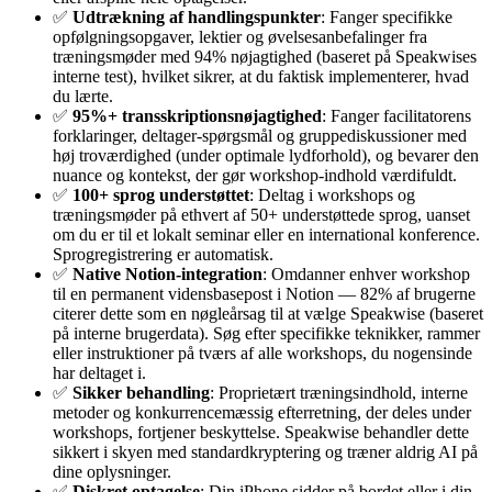
✅
Udtrækning af handlingspunkter
: Fanger specifikke
opfølgningsopgaver, lektier og øvelsesanbefalinger fra
træningsmøder med 94% nøjagtighed (baseret på Speakwises
interne test), hvilket sikrer, at du faktisk implementerer, hvad
du lærte.
✅
95%+ transskriptionsnøjagtighed
: Fanger facilitatorens
forklaringer, deltager-spørgsmål og gruppediskussioner med
høj troværdighed (under optimale lydforhold), og bevarer den
nuance og kontekst, der gør workshop-indhold værdifuldt.
✅
100+ sprog understøttet
: Deltag i workshops og
træningsmøder på ethvert af 50+ understøttede sprog, uanset
om du er til et lokalt seminar eller en international konference.
Sprogregistrering er automatisk.
✅
Native Notion-integration
: Omdanner enhver workshop
til en permanent vidensbasepost i Notion — 82% af brugerne
citerer dette som en nøgleårsag til at vælge Speakwise (baseret
på interne brugerdata). Søg efter specifikke teknikker, rammer
eller instruktioner på tværs af alle workshops, du nogensinde
har deltaget i.
✅
Sikker behandling
: Proprietært træningsindhold, interne
metoder og konkurrencemæssig efterretning, der deles under
workshops, fortjener beskyttelse. Speakwise behandler dette
sikkert i skyen med standardkryptering og træner aldrig AI på
dine oplysninger.
✅
Diskret optagelse
: Din iPhone sidder på bordet eller i din