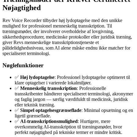
Nøjagtighed
Rev Voice Recorder tilbyder høj lydoptagelse med den unikke
mulighed for professionel menneskelig transskription. Til
træningsmøder, der involverer overholdelse af lovgivning,
sikkerhedsprocedurer, medicinske protokoller eller juridisk træning,
giver Revs menneskelige transskriptionstjeneste et
pålidelidghedsniveau, som AI alene måske endnu ikke matcher for
specialiseret terminologi.
Nøglefunktioner
✅
Høj lydoptagelse
: Professionel lydoptagelse optimeret til
klare optagelser i varierede lokalmiljøer.
✅
Menneskelig transskription
: Professionelle
transskribenter håndterer specialiseret terminologi, akronymer
og faglig jargon — særlig værdifuldt til medicinsk, juridisk
eller teknisk træning.
✅
Simpel optagelsesgrænseflade
: Minimal opsætning og en
ligetil grænseflade.
✅
AI-transskriptionsmulighed
: Hurtigere, mere
overkommelig AI-transskription til træningsmøder, hvor
perfekt nøjagtighed på tekniske termer er mindre kritisk.