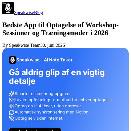
Speakwise
Blog
Bedste App til Optagelse af Workshop-
Sessioner og Trænings­møder i 2026
By
Speakwise Team
30. juni 2026
Speakwise - AI Note Taker
Gå aldrig glip af en vigtig
detalje
Smarte resuméer og opgaver.
Lav en opfølgnings-e-mail ud fra enhver optagelse.
Optag op til 4 timer, uden grænser.
Automatisk synkronisering med Notion.
Optag selv uden internet.