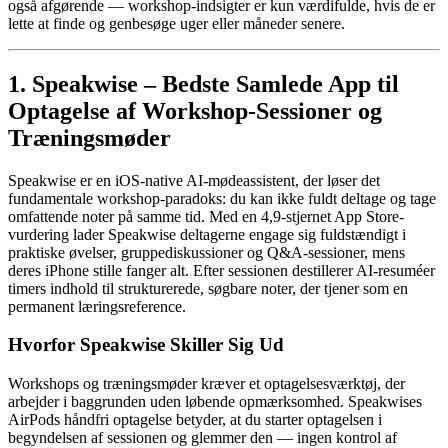
også afgørende — workshop-indsigter er kun værdifulde, hvis de er
lette at finde og genbesøge uger eller måneder senere.
1. Speakwise – Bedste Samlede App til
Optagelse af Workshop-Sessioner og
Trænings­møder
Speakwise er en iOS-native AI-mødeassistent, der løser det
fundamentale workshop-paradoks: du kan ikke fuldt deltage og tage
omfattende noter på samme tid. Med en 4,9-stjernet App Store-
vurdering lader Speakwise deltagerne engage sig fuldstændigt i
praktiske øvelser, gruppediskussioner og Q&A-sessioner, mens
deres iPhone stille fanger alt. Efter sessionen destillerer AI-resuméer
timers indhold til strukturerede, søgbare noter, der tjener som en
permanent læringsreference.
Hvorfor Speakwise Skiller Sig Ud
Workshops og træningsmøder kræver et optagelsesværktøj, der
arbejder i baggrunden uden løbende opmærksomhed. Speakwises
AirPods håndfri optagelse betyder, at du starter optagelsen i
begyndelsen af sessionen og glemmer den — ingen kontrol af