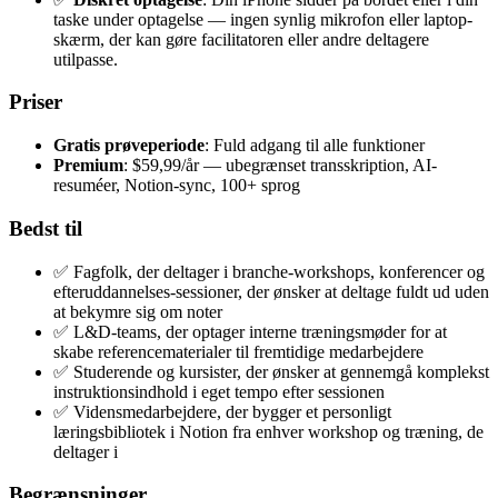
taske under optagelse — ingen synlig mikrofon eller laptop-
skærm, der kan gøre facilitatoren eller andre deltagere
utilpasse.
Priser
Gratis prøveperiode
: Fuld adgang til alle funktioner
Premium
: $59,99/år — ubegrænset transskription, AI-
resuméer, Notion-sync, 100+ sprog
Bedst til
✅ Fagfolk, der deltager i branche-workshops, konferencer og
efteruddannelses-sessioner, der ønsker at deltage fuldt ud uden
at bekymre sig om noter
✅ L&D-teams, der optager interne træningsmøder for at
skabe referencematerialer til fremtidige medarbejdere
✅ Studerende og kursister, der ønsker at gennemgå komplekst
instruktionsindhold i eget tempo efter sessionen
✅ Vidensmedarbejdere, der bygger et personligt
læringsbibliotek i Notion fra enhver workshop og træning, de
deltager i
Begrænsninger