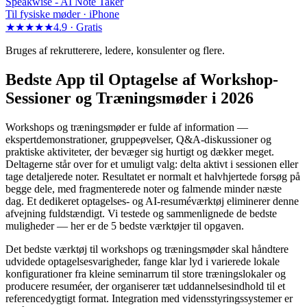
Speakwise -
AI Note Taker
Til fysiske møder · iPhone
★★★★★
4.9 ·
Gratis
Bruges af rekrutterere, ledere, konsulenter og flere.
Bedste App til Optagelse af Workshop-
Sessioner og Trænings­møder i 2026
Workshops og træningsmøder er fulde af information —
ekspertdemonstrationer, gruppeøvelser, Q&A-diskussioner og
praktiske aktiviteter, der bevæger sig hurtigt og dækker meget.
Deltagerne står over for et umuligt valg: delta aktivt i sessionen eller
tage detaljerede noter. Resultatet er normalt et halvhjertede forsøg på
begge dele, med fragmenterede noter og falmende minder næste
dag. Et dedikeret optagelses- og AI-resuméværktøj eliminerer denne
afvejning fuldstændigt. Vi testede og sammenlignede de bedste
muligheder — her er de 5 bedste værktøjer til opgaven.
Det bedste værktøj til workshops og træningsmøder skal håndtere
udvidede optagelsesvarigheder, fange klar lyd i varierede lokale
konfigurationer fra kleine seminarrum til store træningslokaler og
producere resuméer, der organiserer tæt uddannelsesindhold til et
referencedygtigt format. Integration med vidensstyringssystemer er