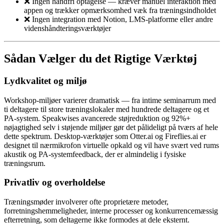
❌ Ingen håndfri optagelse — kræver manuel interaktion med
appen og trækker opmærksomhed væk fra træningsindholdet
❌ Ingen integration med Notion, LMS-platforme eller andre
videnshåndteringsværktøjer
Sådan Vælger du det Rigtige Værktøj
Lydkvalitet og miljø
Workshop-miljøer varierer dramatisk — fra intime seminarrum med
ti deltagere til store træningslokaler med hundrede deltagere og et
PA-system. Speakwises avancerede støjreduktion og 92%+
nøjagtighed selv i støjende miljøer gør det pålideligt på tværs af hele
dette spektrum. Desktop-værktøjer som Otter.ai og Fireflies.ai er
designet til nærmikrofon virtuelle opkald og vil have svært ved rums
akustik og PA-systemfeedback, der er almindelig i fysiske
træningsrum.
Privatliv og overholdelse
Træningsmøder involverer ofte proprietære metoder,
forretningshemmeligheder, interne processer og konkurrencemæssig
efterretning, som deltagerne ikke formodes at dele eksternt.