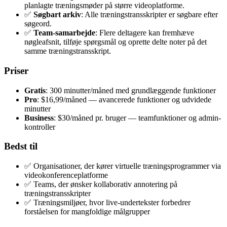
planlagte træningsmøder på større videoplat­forme.
✅
Søgbart arkiv
: Alle træningstransskripter er søgbare efter
søgeord.
✅
Team-samarbejde
: Flere deltagere kan fremhæve
nøgleafsnit, tilføje spørgsmål og oprette delte noter på det
samme træningstransskript.
Priser
Gratis
: 300 minutter/måned med grundlæggende funktioner
Pro
: $16,99/måned — avancerede funktioner og udvidede
minutter
Business
: $30/måned pr. bruger — teamfunktioner og admin-
kontroller
Bedst til
✅ Organisationer, der kører virtuelle træningsprogrammer via
videokonferenceplatforme
✅ Teams, der ønsker kollaborativ annotering på
træningstransskripter
✅ Træningsmiljøer, hvor live-undertekster forbedrer
forståelsen for mangfoldige målgrupper