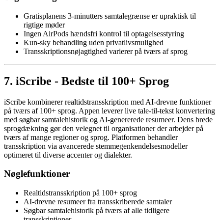
Gratisplanens 3-minutters samtalegrænse er upraktisk til
rigtige møder
Ingen AirPods hændsfri kontrol til optagelsesstyring
Kun-sky behandling uden privatlivsmulighed
Transskriptionsnøjagtighed varierer på tværs af sprog
7. iScribe - Bedste til 100+ Sprog
iScribe kombinerer realtidstransskription med AI-drevne funktioner
på tværs af 100+ sprog. Appen leverer live tale-til-tekst konvertering
med søgbar samtalehistorik og AI-genererede resumeer. Dens brede
sprogdækning gør den velegnet til organisationer der arbejder på
tværs af mange regioner og sprog. Platformen behandler
transskription via avancerede stemmegenkendelsesmodeller
optimeret til diverse accenter og dialekter.
Nøglefunktioner
Realtidstransskription på 100+ sprog
AI-drevne resumeer fra transskriberede samtaler
Søgbar samtalehistorik på tværs af alle tidligere
transskriptioner