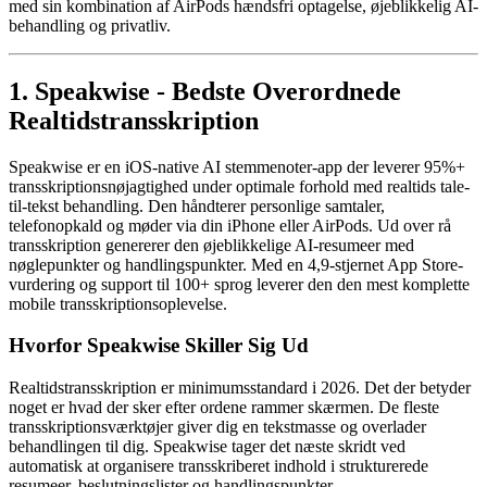
med sin kombination af AirPods hændsfri optagelse, øjeblikkelig AI-
behandling og privatliv.
1. Speakwise - Bedste Overordnede
Realtidstransskription
Speakwise er en iOS-native AI stemmenoter-app der leverer 95%+
transskriptionsnøjagtighed under optimale forhold med realtids tale-
til-tekst behandling. Den håndterer personlige samtaler,
telefonopkald og møder via din iPhone eller AirPods. Ud over rå
transskription genererer den øjeblikkelige AI-resumeer med
nøglepunkter og handlingspunkter. Med en 4,9-stjernet App Store-
vurdering og support til 100+ sprog leverer den den mest komplette
mobile transskriptionsoplevelse.
Hvorfor Speakwise Skiller Sig Ud
Realtidstransskription er minimumsstandard i 2026. Det der betyder
noget er hvad der sker efter ordene rammer skærmen. De fleste
transskriptionsværktøjer giver dig en tekstmasse og overlader
behandlingen til dig. Speakwise tager det næste skridt ved
automatisk at organisere transskriberet indhold i strukturerede
resumeer, beslutningslister og handlingspunkter.