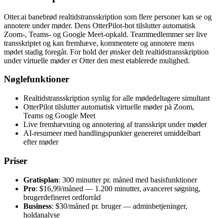
Otter.ai banebrød realtidstransskription som flere personer kan se og
annotere under møder. Dens OtterPilot-bot tilslutter automatisk
Zoom-, Teams- og Google Meet-opkald. Teammedlemmer ser live
transskriptet og kan fremhæve, kommentere og annotere mens
mødet stadig foregår. For hold der ønsker delt realtidstransskription
under virtuelle møder er Otter den mest etablerede mulighed.
Nøglefunktioner
Realtidstransskription synlig for alle mødedeltagere simultant
OtterPilot tilslutter automatisk virtuelle møder på Zoom,
Teams og Google Meet
Live fremhævning og annotering af transskript under møder
AI-resumeer med handlingspunkter genereret umiddelbart
efter møder
Priser
Gratisplan
: 300 minutter pr. måned med basisfunktioner
Pro
: $16,99/måned — 1.200 minutter, avanceret søgning,
brugerdefineret ordforråd
Business
: $30/måned pr. bruger — adminbetjeninger,
holdanalyse