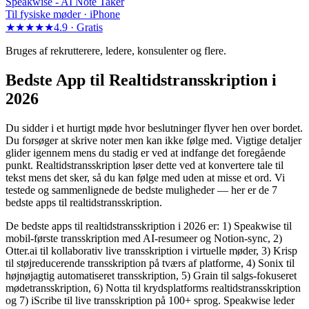
Speakwise -
AI Note Taker
Til fysiske møder · iPhone
★★★★★
4.9 ·
Gratis
Bruges af rekrutterere, ledere, konsulenter og flere.
Bedste App til Realtidstransskription i
2026
Du sidder i et hurtigt møde hvor beslutninger flyver hen over bordet.
Du forsøger at skrive noter men kan ikke følge med. Vigtige detaljer
glider igennem mens du stadig er ved at indfange det foregående
punkt. Realtidstransskription løser dette ved at konvertere tale til
tekst mens det sker, så du kan følge med uden at misse et ord. Vi
testede og sammenlignede de bedste muligheder — her er de 7
bedste apps til realtidstransskription.
De bedste apps til realtidstransskription i 2026 er: 1) Speakwise til
mobil-første transskription med AI-resumeer og Notion-sync, 2)
Otter.ai til kollaborativ live transskription i virtuelle møder, 3) Krisp
til støjreducerende transskription på tværs af platforme, 4) Sonix til
højnøjagtig automatiseret transskription, 5) Grain til salgs-fokuseret
mødetransskription, 6) Notta til krydsplatforms realtidstransskription
og 7) iScribe til live transskription på 100+ sprog. Speakwise leder