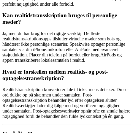
perfekt nøjagtighed under alle forhold.
Kan realtidstransskription bruges til personlige
møder?
Ja, men du har brug for det rigtige værktøj. De fleste
realtidstransskriptionsapps tilslutter virtuelle møder som bots og
håndterer ikke personlige scenarier. Speakwise optager personlige
samtaler via din iPhone-mikrofon eller AirPods med avanceret
støjreduktion. Placer din telefon på bordet eller brug AirPods og
appen transskriberer lokalesamtalen i realtid.
Hvad er forskellen mellem realtids- og post-
optagelsestransskription?
Realtidstransskription konverterer tale til tekst mens det sker. Du ser
ord dukke op på skærmen under samtalen. Post-
optagelsestransskription behandler lyd efter optagelsen slutter.
Realtidsværktøjer lader dig følge med og verificere nøjagtighed
under samtalen. Post-optagelsesværktøjer opnår ofte en smule højere
nøjagtighed fordi de behandler den fulde lydkontekst på én gang.