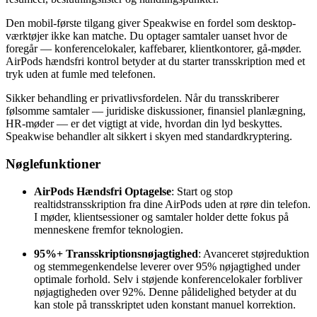
Den mobil-første tilgang giver Speakwise en fordel som desktop-
værktøjer ikke kan matche. Du optager samtaler uanset hvor de
foregår — konferencelokaler, kaffebarer, klientkontorer, gå-møder.
AirPods hændsfri kontrol betyder at du starter transskription med et
tryk uden at fumle med telefonen.
Sikker behandling er privatlivsfordelen. Når du transskriberer
følsomme samtaler — juridiske diskussioner, finansiel planlægning,
HR-møder — er det vigtigt at vide, hvordan din lyd beskyttes.
Speakwise behandler alt sikkert i skyen med standardkryptering.
Nøglefunktioner
AirPods Hændsfri Optagelse
: Start og stop
realtidstransskription fra dine AirPods uden at røre din telefon.
I møder, klientsessioner og samtaler holder dette fokus på
menneskene fremfor teknologien.
95%+ Transskriptionsnøjagtighed
: Avanceret støjreduktion
og stemmegenkendelse leverer over 95% nøjagtighed under
optimale forhold. Selv i støjende konferencelokaler forbliver
nøjagtigheden over 92%. Denne pålidelighed betyder at du
kan stole på transskriptet uden konstant manuel korrektion.