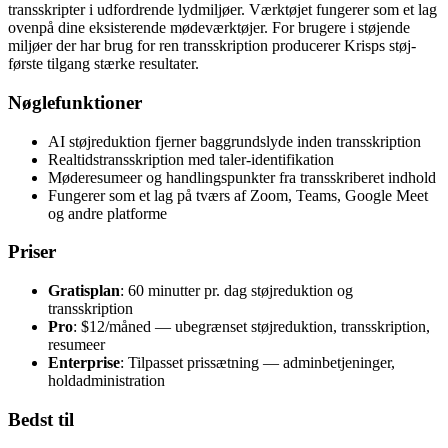
transskripter i udfordrende lydmiljøer. Værktøjet fungerer som et lag
ovenpå dine eksisterende mødeværktøjer. For brugere i støjende
miljøer der har brug for ren transskription producerer Krisps støj-
første tilgang stærke resultater.
Nøglefunktioner
AI støjreduktion fjerner baggrundslyde inden transskription
Realtidstransskription med taler-identifikation
Møderesumeer og handlingspunkter fra transskriberet indhold
Fungerer som et lag på tværs af Zoom, Teams, Google Meet
og andre platforme
Priser
Gratisplan
: 60 minutter pr. dag støjreduktion og
transskription
Pro
: $12/måned — ubegrænset støjreduktion, transskription,
resumeer
Enterprise
: Tilpasset prissætning — adminbetjeninger,
holdadministration
Bedst til