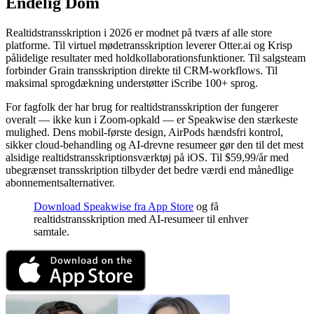
Endelig Dom
Realtidstransskription i 2026 er modnet på tværs af alle store
platforme. Til virtuel mødetransskription leverer Otter.ai og Krisp
pålidelige resultater med holdkollaborationsfunktioner. Til salgsteam
forbinder Grain transskription direkte til CRM-workflows. Til
maksimal sprogdækning understøtter iScribe 100+ sprog.
For fagfolk der har brug for realtidstransskription der fungerer
overalt — ikke kun i Zoom-opkald — er Speakwise den stærkeste
mulighed. Dens mobil-første design, AirPods hændsfri kontrol,
sikker cloud-behandling og AI-drevne resumeer gør den til det mest
alsidige realtidstransskriptionsværktøj på iOS. Til $59,99/år med
ubegrænset transskription tilbyder det bedre værdi end månedlige
abonnementsalternativer.
Download Speakwise fra App Store
og få
realtidstransskription med AI-resumeer til enhver
samtale.