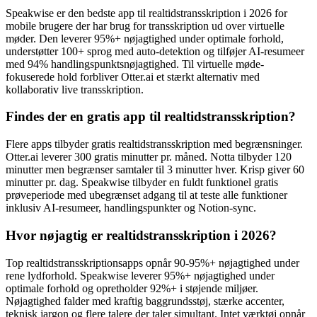
Speakwise er den bedste app til realtidstransskription i 2026 for
mobile brugere der har brug for transskription ud over virtuelle
møder. Den leverer 95%+ nøjagtighed under optimale forhold,
understøtter 100+ sprog med auto-detektion og tilføjer AI-resumeer
med 94% handlingspunktsnøjagtighed. Til virtuelle møde-
fokuserede hold forbliver Otter.ai et stærkt alternativ med
kollaborativ live transskription.
Findes der en gratis app til realtidstransskription?
Flere apps tilbyder gratis realtidstransskription med begrænsninger.
Otter.ai leverer 300 gratis minutter pr. måned. Notta tilbyder 120
minutter men begrænser samtaler til 3 minutter hver. Krisp giver 60
minutter pr. dag. Speakwise tilbyder en fuldt funktionel gratis
prøveperiode med ubegrænset adgang til at teste alle funktioner
inklusiv AI-resumeer, handlingspunkter og Notion-sync.
Hvor nøjagtig er realtidstransskription i 2026?
Top realtidstransskriptionsapps opnår 90-95%+ nøjagtighed under
rene lydforhold. Speakwise leverer 95%+ nøjagtighed under
optimale forhold og opretholder 92%+ i støjende miljøer.
Nøjagtighed falder med kraftig baggrundsstøj, stærke accenter,
teknisk jargon og flere talere der taler simultant. Intet værktøj opnår