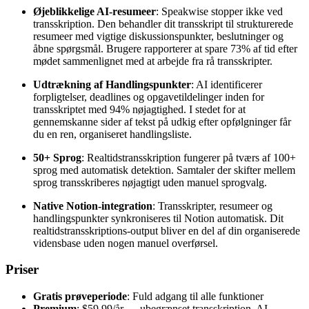
Øjeblikkelige AI-resumeer
: Speakwise stopper ikke ved
transskription. Den behandler dit transskript til strukturerede
resumeer med vigtige diskussionspunkter, beslutninger og
åbne spørgsmål. Brugere rapporterer at spare 73% af tid efter
mødet sammenlignet med at arbejde fra rå transskripter.
Udtrækning af Handlingspunkter
: AI identificerer
forpligtelser, deadlines og opgavetildelinger inden for
transskriptet med 94% nøjagtighed. I stedet for at
gennemskanne sider af tekst på udkig efter opfølgninger får
du en ren, organiseret handlingsliste.
50+ Sprog
: Realtidstransskription fungerer på tværs af 100+
sprog med automatisk detektion. Samtaler der skifter mellem
sprog transskriberes nøjagtigt uden manuel sprogvalg.
Native Notion-integration
: Transskripter, resumeer og
handlingspunkter synkroniseres til Notion automatisk. Dit
realtidstransskriptions-output bliver en del af din organiserede
vidensbase uden nogen manuel overførsel.
Priser
Gratis prøveperiode
: Fuld adgang til alle funktioner
Premium
: $59,99/år — ubegrænset transskription, AI-