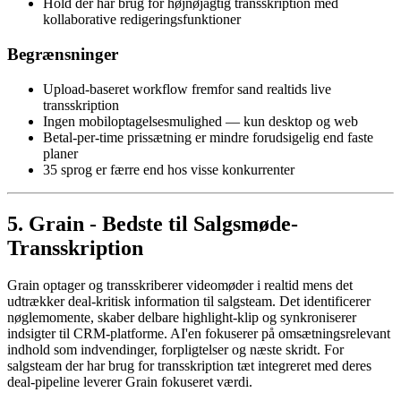
Hold der har brug for højnøjagtig transskription med
kollaborative redigeringsfunktioner
Begrænsninger
Upload-baseret workflow fremfor sand realtids live
transskription
Ingen mobiloptagelsesmulighed — kun desktop og web
Betal-per-time prissætning er mindre forudsigelig end faste
planer
35 sprog er færre end hos visse konkurrenter
5. Grain - Bedste til Salgsmøde-
Transskription
Grain optager og transskriberer videomøder i realtid mens det
udtrækker deal-kritisk information til salgsteam. Det identificerer
nøglemomente, skaber delbare highlight-klip og synkroniserer
indsigter til CRM-platforme. AI'en fokuserer på omsætningsrelevant
indhold som indvendinger, forpligtelser og næste skridt. For
salgsteam der har brug for transskription tæt integreret med deres
deal-pipeline leverer Grain fokuseret værdi.