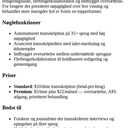
redigeringssuite, flerbrugerkollaboration og indbygget oversættelse.
For brugere der prioriterer nøjagtighed over live visning og
behandler store mængder lyd er Sonix en topperformer.
Nøglefunktioner
Automatiseret transskription på 35+ sprog med høj
nøjagtighed
Avanceret transskripteditor med taler-mærkning og
tidsstempler
Indbygget oversættelse mellem understøttede sprogpar
Flerbrugerkollaboration til holdbaseret redigering og
gennemgang
Priser
Standard
: $10/time transskription (betal-per-brug)
Premium
: $5/time plus $22/måned — oversættelse, API-
adgang, prioriteret behandling
Bedst til
Forskere og journalister der transskriberer interviews og
optagelser på flere sprog