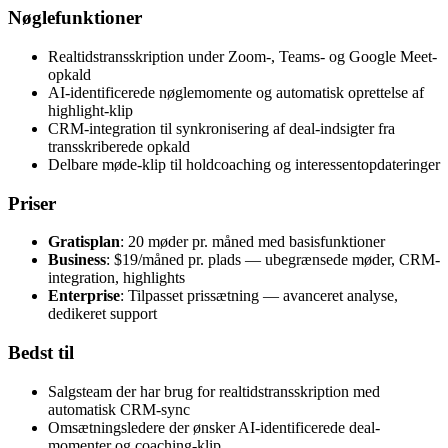
Nøglefunktioner
Realtidstransskription under Zoom-, Teams- og Google Meet-
opkald
AI-identificerede nøglemomente og automatisk oprettelse af
highlight-klip
CRM-integration til synkronisering af deal-indsigter fra
transskriberede opkald
Delbare møde-klip til holdcoaching og interessentopdateringer
Priser
Gratisplan
: 20 møder pr. måned med basisfunktioner
Business
: $19/måned pr. plads — ubegrænsede møder, CRM-
integration, highlights
Enterprise
: Tilpasset prissætning — avanceret analyse,
dedikeret support
Bedst til
Salgsteam der har brug for realtidstransskription med
automatisk CRM-sync
Omsætningsledere der ønsker AI-identificerede deal-
momenter og coaching-klip