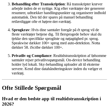
Behandling efter Transskription
: Rå transskripter kræver
arbejde inden de er nyttige. Kig efter værktøjer der genererer
resumeer, udtrækker handlingspunkter og organiserer indhold
automatisk. Den tid der spares på manuel behandling
retfærdiggør ofte et højere-tier-værktøj.
Sprogkrav
: Hvis dine samtaler foregår på ét sprog vil de
fleste værktøjer betjene dig. Til flersprogede behov skal du
tjekke den specifikke sprogliste og nøjagtighed pr. sprog.
Speakwise dækker 100+ sprog med auto-detektion. Notta
dækker 58. iScribe dækker 100+.
Privatliv og Compliance
: Realtidstransskription af følsomme
samtaler rejser privatlivsspørgsmål. On-device behandling
holder lyd lokalt. Sky-behandling uploader alt til eksterne
servere. Kend dine datahåndteringskrav inden du vælger et
værktøj.
Ofte Stillede Spørgsmål
Hvad er den bedste app til realtidstransskription i
2026?