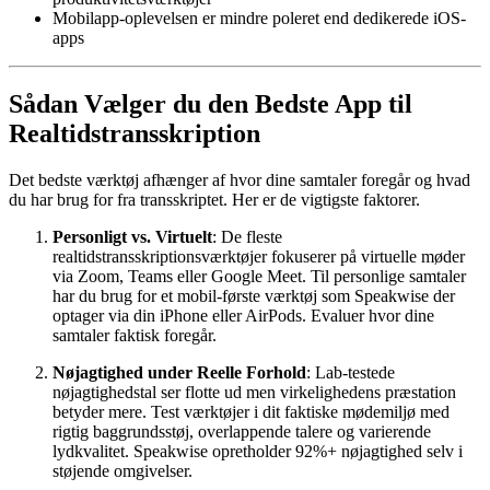
Mobilapp-oplevelsen er mindre poleret end dedikerede iOS-
apps
Sådan Vælger du den Bedste App til
Realtidstransskription
Det bedste værktøj afhænger af hvor dine samtaler foregår og hvad
du har brug for fra transskriptet. Her er de vigtigste faktorer.
Personligt vs. Virtuelt
: De fleste
realtidstransskriptionsværktøjer fokuserer på virtuelle møder
via Zoom, Teams eller Google Meet. Til personlige samtaler
har du brug for et mobil-første værktøj som Speakwise der
optager via din iPhone eller AirPods. Evaluer hvor dine
samtaler faktisk foregår.
Nøjagtighed under Reelle Forhold
: Lab-testede
nøjagtighedstal ser flotte ud men virkelighedens præstation
betyder mere. Test værktøjer i dit faktiske mødemiljø med
rigtig baggrundsstøj, overlappende talere og varierende
lydkvalitet. Speakwise opretholder 92%+ nøjagtighed selv i
støjende omgivelser.