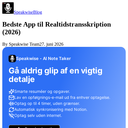
Speakwise
Blog
Bedste App til Realtidstransskription
(2026)
By
Speakwise Team
27. juni 2026
Speakwise - AI Note Taker
Gå aldrig glip af en vigtig
detalje
Smarte resuméer og opgaver.
Lav en opfølgnings-e-mail ud fra enhver optagelse.
Optag op til 4 timer, uden grænser.
Automatisk synkronisering med Notion.
Optag selv uden internet.