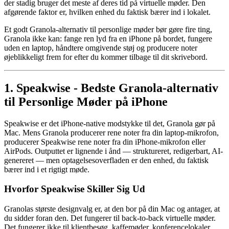
der stadig bruger det meste af deres tid på virtuelle møder. Den
afgørende faktor er, hvilken enhed du faktisk bærer ind i lokalet.
Et godt Granola-alternativ til personlige møder bør gøre fire ting,
Granola ikke kan: fange ren lyd fra en iPhone på bordet, fungere
uden en laptop, håndtere omgivende støj og producere noter
øjeblikkeligt frem for efter du kommer tilbage til dit skrivebord.
1. Speakwise - Bedste Granola-alternativ
til Personlige Møder på iPhone
Speakwise er det iPhone-native modstykke til det, Granola gør på
Mac. Mens Granola producerer rene noter fra din laptop-mikrofon,
producerer Speakwise rene noter fra din iPhone-mikrofon eller
AirPods. Outputtet er lignende i ånd — struktureret, redigerbart, AI-
genereret — men optagelsesoverfladen er den enhed, du faktisk
bærer ind i et rigtigt møde.
Hvorfor Speakwise Skiller Sig Ud
Granolas største designvalg er, at den bor på din Mac og antager, at
du sidder foran den. Det fungerer til back-to-back virtuelle møder.
Det fungerer ikke til klientbesøg, kaffemøder, konferencelokaler,