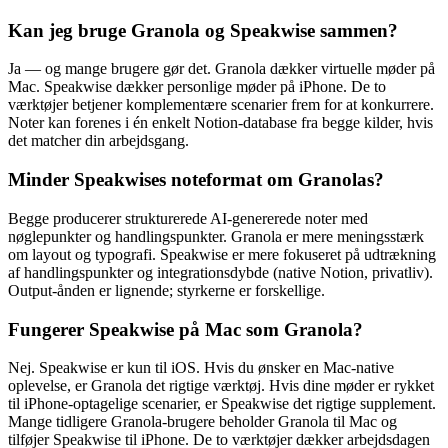
Kan jeg bruge Granola og Speakwise sammen?
Ja — og mange brugere gør det. Granola dækker virtuelle møder på
Mac. Speakwise dækker personlige møder på iPhone. De to
værktøjer betjener komplementære scenarier frem for at konkurrere.
Noter kan forenes i én enkelt Notion-database fra begge kilder, hvis
det matcher din arbejdsgang.
Minder Speakwises noteformat om Granolas?
Begge producerer strukturerede AI-genererede noter med
nøglepunkter og handlingspunkter. Granola er mere meningsstærk
om layout og typografi. Speakwise er mere fokuseret på udtrækning
af handlingspunkter og integrationsdybde (native Notion, privatliv).
Output-ånden er lignende; styrkerne er forskellige.
Fungerer Speakwise på Mac som Granola?
Nej. Speakwise er kun til iOS. Hvis du ønsker en Mac-native
oplevelse, er Granola det rigtige værktøj. Hvis dine møder er rykket
til iPhone-optagelige scenarier, er Speakwise det rigtige supplement.
Mange tidligere Granola-brugere beholder Granola til Mac og
tilføjer Speakwise til iPhone. De to værktøjer dækker arbejdsdagen