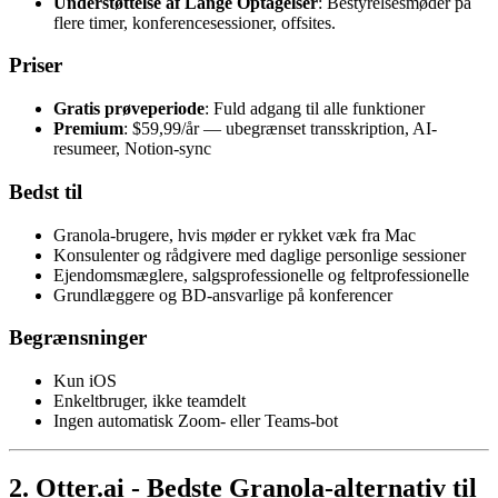
Understøttelse af Lange Optagelser
: Bestyrelsesmøder på
flere timer, konferencesessioner, offsites.
Priser
Gratis prøveperiode
: Fuld adgang til alle funktioner
Premium
: $59,99/år — ubegrænset transskription, AI-
resumeer, Notion-sync
Bedst til
Granola-brugere, hvis møder er rykket væk fra Mac
Konsulenter og rådgivere med daglige personlige sessioner
Ejendomsmæglere, salgsprofessionelle og feltprofessionelle
Grundlæggere og BD-ansvarlige på konferencer
Begrænsninger
Kun iOS
Enkeltbruger, ikke teamdelt
Ingen automatisk Zoom- eller Teams-bot
2. Otter.ai - Bedste Granola-alternativ til