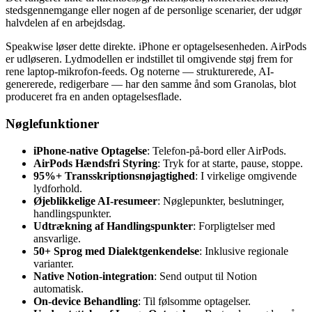
stedsgennemgange eller nogen af de personlige scenarier, der udgør
halvdelen af en arbejdsdag.
Speakwise løser dette direkte. iPhone er optagelsesenheden. AirPods
er udløseren. Lydmodellen er indstillet til omgivende støj frem for
rene laptop-mikrofon-feeds. Og noterne — strukturerede, AI-
genererede, redigerbare — har den samme ånd som Granolas, blot
produceret fra en anden optagelsesflade.
Nøglefunktioner
iPhone-native Optagelse
: Telefon-på-bord eller AirPods.
AirPods Hændsfri Styring
: Tryk for at starte, pause, stoppe.
95%+ Transskriptionsnøjagtighed
: I virkelige omgivende
lydforhold.
Øjeblikkelige AI-resumeer
: Nøglepunkter, beslutninger,
handlingspunkter.
Udtrækning af Handlingspunkter
: Forpligtelser med
ansvarlige.
50+ Sprog med Dialektgenkendelse
: Inklusive regionale
varianter.
Native Notion-integration
: Send output til Notion
automatisk.
On-device Behandling
: Til følsomme optagelser.