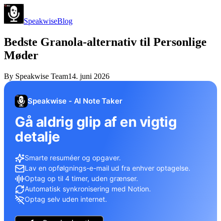
Speakwise
Blog
Bedste Granola-alternativ til Personlige
Møder
By
Speakwise Team
14. juni 2026
Speakwise - AI Note Taker
Gå aldrig glip af en vigtig
detalje
Smarte resuméer og opgaver.
Lav en opfølgnings-e-mail ud fra enhver optagelse.
Optag op til 4 timer, uden grænser.
Automatisk synkronisering med Notion.
Optag selv uden internet.