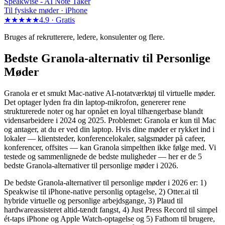
Speakwise -
AI Note Taker
Til fysiske møder · iPhone
★★★★★
4.9 ·
Gratis
Bruges af rekrutterere, ledere, konsulenter og flere.
Bedste Granola-alternativ til Personlige
Møder
Granola er et smukt Mac-native AI-notatværktøj til virtuelle møder.
Det optager lyden fra din laptop-mikrofon, genererer rene
strukturerede noter og har opnået en loyal tilhængerbase blandt
vidensarbeidere i 2024 og 2025. Problemet: Granola er kun til Mac
og antager, at du er ved din laptop. Hvis dine møder er rykket ind i
lokaler — klientsteder, konferencelokaler, salgsmøder på cafeer,
konferencer, offsites — kan Granola simpelthen ikke følge med. Vi
testede og sammenlignede de bedste muligheder — her er de 5
bedste Granola-alternativer til personlige møder i 2026.
De bedste Granola-alternativer til personlige møder i 2026 er: 1)
Speakwise til iPhone-native personlig optagelse, 2) Otter.ai til
hybride virtuelle og personlige arbejdsgange, 3) Plaud til
hardwareassisteret altid-tændt fangst, 4) Just Press Record til simpel
ét-taps iPhone og Apple Watch-optagelse og 5) Fathom til brugere,