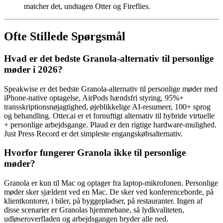
matcher det, undtagen Otter og Fireflies.
Ofte Stillede Spørgsmål
Hvad er det bedste Granola-alternativ til personlige
møder i 2026?
Speakwise er det bedste Granola-alternativ til personlige møder med
iPhone-native optagelse, AirPods hændsfri styring, 95%+
transskriptionsnøjagtighed, øjeblikkelige AI-resumeer, 100+ sprog
og behandling. Otter.ai er et fornuftigt alternativ til hybride virtuelle
+ personlige arbejdsgange. Plaud er den rigtige hardware-mulighed.
Just Press Record er det simpleste engangskøbsalternativ.
Hvorfor fungerer Granola ikke til personlige
møder?
Granola er kun til Mac og optager fra laptop-mikrofonen. Personlige
møder sker sjældent ved en Mac. De sker ved konferenceborde, på
klientkontorer, i biler, på byggepladser, på restauranter. Ingen af
disse scenarier er Granolas hjemmebane, så lydkvaliteten,
udløseroverfladen og arbejdsgangen bryder alle ned.