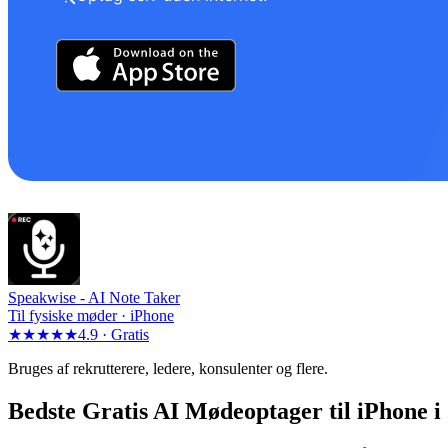
Speakwise -
AI Note Taker
Til fysiske møder · iPhone
★★★★★
4.9 ·
Gratis
Bruges af rekrutterere, ledere, konsulenter og flere.
Bedste Gratis AI Mødeoptager til iPhone i