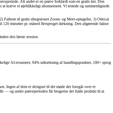
øveperiode. Alt andet er en prøve forklædt som en gratis tier. Den
en at kræve et øjeblikkeligt abonnement. Vi testede og sammenlignede
 2) Fathom til gratis ubegrænset Zoom- og Meet-optagelse, 3) Otter.ai
til 120 minutter pr. måned flersproget dækning. Den afgørende faktor
inden den første session.
ikkelige AI-resumeer, 94% udtrækning af handlingspunkter, 100+ sprog
en. Ingen af dem er designet til det møde der foregår over et
le — og under prøveperioden får brugerne det fulde produkt til at