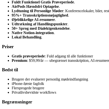
Fuldt Funktionel Gratis Prøveperiode
.
AirPods Hændsfri Optagelse
.
Lydtuning til Personlige Møder
: Konferencelokaler, biler, res
95%+ Transskriptionsnøjagtighed
.
Øjeblikkelige AI-resumeer
.
Udtrækning af Handlingspunkter
.
50+ Sprog med Dialektgenkendelse
.
Native Notion-integration
.
Lokal Behandling
.
Priser
Gratis prøveperiode
: Fuld adgang til alle funktioner
Premium
: $59,99/år — ubegrænset transskription, AI-resumee
Bedst til
Brugere der evaluerer personlig mødeindfangning
iPhone-første fagfolk
Flersprogede brugere
Privatlivsbevidste workflows
Begrænsninger