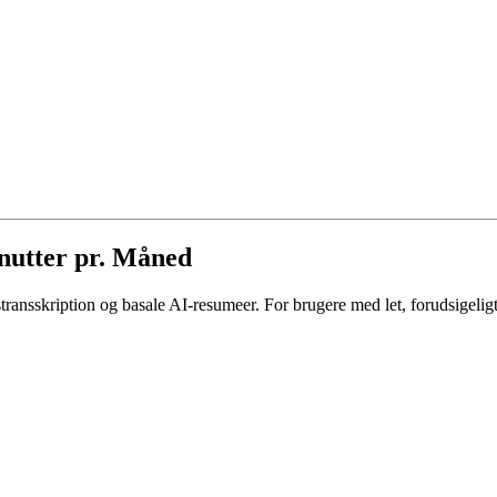
inutter pr. Måned
idstransskription og basale AI-resumeer. For brugere med let, forudsigeli