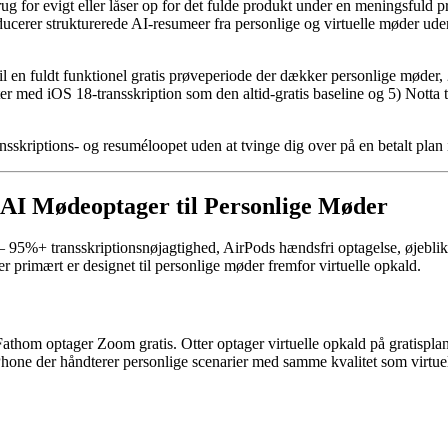
g for evigt eller låser op for det fulde produkt under en meningsfuld pr
oducerer strukturerede AI-resumeer fra personlige og virtuelle møder ud
il en fuldt funktionel gratis prøveperiode der dækker personlige møder,
er med iOS 18-transskription som den altid-gratis baseline og 5) Notta 
nsskriptions- og resuméloopet uden at tvinge dig over på en betalt plan 
e AI Mødeoptager til Personlige Møder
— 95%+ transskriptionsnøjagtighed, AirPods hændsfri optagelse, øjebl
 primært er designet til personlige møder fremfor virtuelle opkald.
athom optager Zoom gratis. Otter optager virtuelle opkald på gratisplan
one der håndterer personlige scenarier med samme kvalitet som virtuel