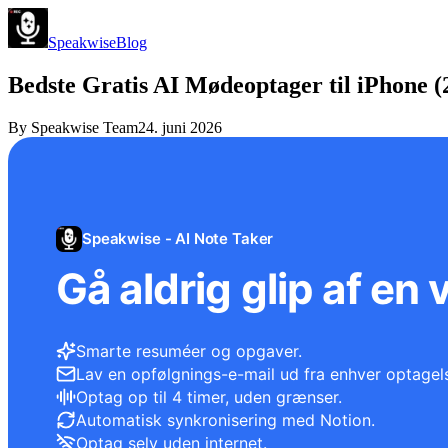
Speakwise
Blog
Bedste Gratis AI Mødeoptager til iPhone (
By
Speakwise Team
24. juni 2026
Speakwise - AI Note Taker
Gå aldrig glip af en 
Smarte resuméer og opgaver.
Lav en opfølgnings-e-mail ud fra enhver optagel
Optag op til 4 timer, uden grænser.
Automatisk synkronisering med Notion.
Optag selv uden internet.