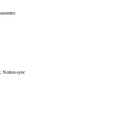
tauranter.
r, Notion-sync