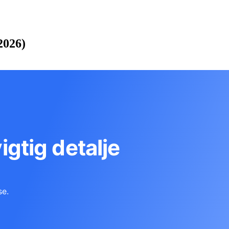
2026)
vigtig detalje
se.