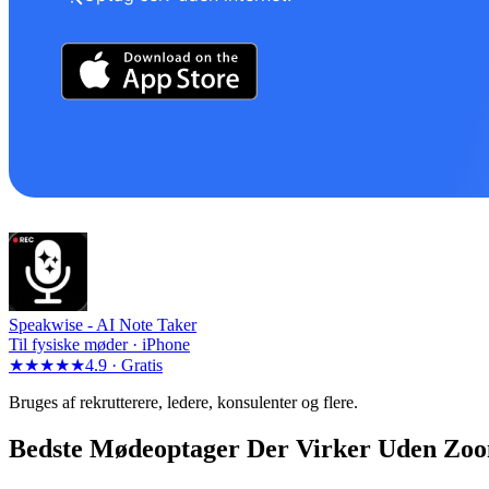
Speakwise -
AI Note Taker
Til fysiske møder · iPhone
★★★★★
4.9 ·
Gratis
Bruges af rekrutterere, ledere, konsulenter og flere.
Bedste Mødeoptager Der Virker Uden Zoom