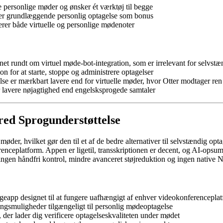
se personlige møder og ønsker ét værktøj til begge
sker grundlæggende personlig optagelse som bonus
erer både virtuelle og personlige mødenoter
et rundt om virtuel møde-bot-integration, som er irrelevant for selvstæ
n for at starte, stoppe og administrere optagelser
lse er mærkbart lavere end for virtuelle møder, hvor Otter modtager ren 
 lavere nøjagtighed end engelsksprogede samtaler
red Sprogunderstøttelse
møder, hvilket gør den til et af de bedre alternativer til selvstændig opt
ceplatform. Appen er ligetil, transskriptionen er decent, og AI-ops
ngen håndfri kontrol, mindre avanceret støjreduktion og ingen native N
geapp designet til at fungere uafhængigt af enhver videokonferencepla
ngsmuligheder tilgængeligt til personlig mødeoptagelse
, der lader dig verificere optagelseskvaliteten under mødet