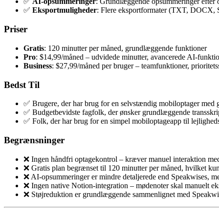
✅
AI-opsummeringer
: Grundlæggende opsummeringer efter o
✅
Eksportmuligheder
: Flere eksportformater (TXT, DOCX, 
Priser
Gratis
: 120 minutter per måned, grundlæggende funktioner
Pro
: $14,99/måned – udvidede minutter, avancerede AI-funkti
Business
: $27,99/måned per bruger – teamfunktioner, prioritet
Bedst Til
✅ Brugere, der har brug for en selvstændig mobiloptager med go
✅ Budgetbevidste fagfolk, der ønsker grundlæggende transskr
✅ Folk, der har brug for en simpel mobiloptageapp til lejlighe
Begrænsninger
❌ Ingen håndfri optagekontrol – kræver manuel interaktion me
❌ Gratis plan begrænset til 120 minutter per måned, hvilket k
❌ AI-opsummeringer er mindre detaljerede end Speakwises, med
❌ Ingen native Notion-integration – mødenoter skal manuelt ek
❌ Støjreduktion er grundlæggende sammenlignet med Speakwis