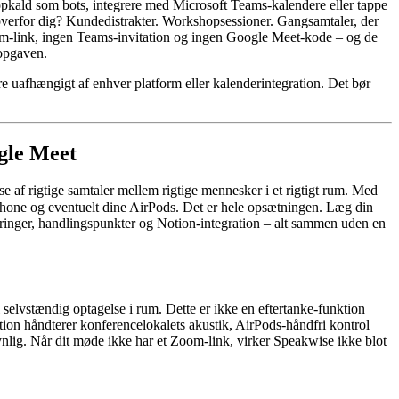
-opkald som bots, integrere med Microsoft Teams-kalendere eller tappe
overfor dig? Kundedistrakter. Workshopsessioner. Gangsamtaler, der
Zoom-link, ingen Teams-invitation og ingen Google Meet-kode – og de
 opgaven.
re uafhængigt af enhver platform eller kalenderintegration. Det bør
gle Meet
se af rigtige samtaler mellem rigtige mennesker i et rigtigt rum. Med
one og eventuelt dine AirPods. Det er hele opsætningen. Læg din
eringer, handlingspunkter og Notion-integration – alt sammen uden en
selvstændig optagelse i rum. Dette er ikke en eftertanke-funktion
tion håndterer konferencelokalets akustik, AirPods-håndfri kontrol
ynlig. Når dit møde ikke har et Zoom-link, virker Speakwise ikke blot