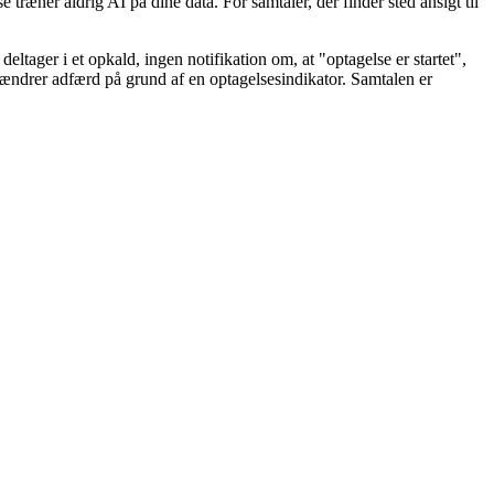
ræner aldrig AI på dine data. For samtaler, der finder sted ansigt til
ltager i et opkald, ingen notifikation om, at "optagelse er startet",
 ændrer adfærd på grund af en optagelsesindikator. Samtalen er