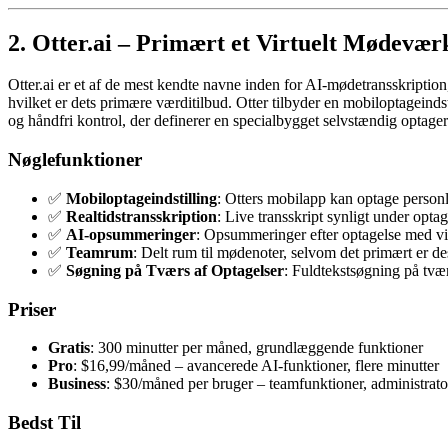
2. Otter.ai – Primært et Virtuelt Mødevæ
Otter.ai er et af de mest kendte navne inden for AI-mødetransskripti
hvilket er dets primære værditilbud. Otter tilbyder en mobiloptageind
og håndfri kontrol, der definerer en specialbygget selvstændig optager
Nøglefunktioner
✅
Mobiloptageindstilling
: Otters mobilapp kan optage personli
✅
Realtidstransskription
: Live transskript synligt under opt
✅
AI-opsummeringer
: Opsummeringer efter optagelse med v
✅
Teamrum
: Delt rum til mødenoter, selvom det primært er 
✅
Søgning på Tværs af Optagelser
: Fuldtekstsøgning på tværs
Priser
Gratis
: 300 minutter per måned, grundlæggende funktioner
Pro
: $16,99/måned – avancerede AI-funktioner, flere minutter
Business
: $30/måned per bruger – teamfunktioner, administrato
Bedst Til