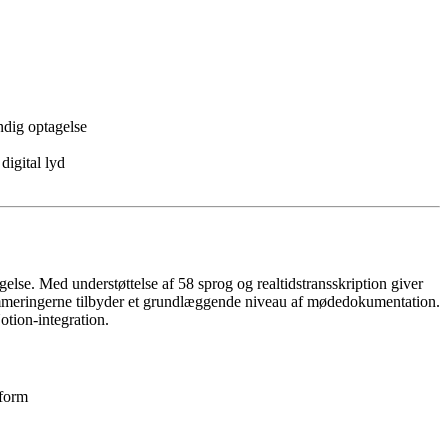
ndig optagelse
digital lyd
agelse. Med understøttelse af 58 sprog og realtidstransskription giver
ummeringerne tilbyder et grundlæggende niveau af mødedokumentation.
otion-integration.
tform