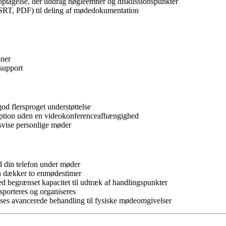
ptagelse, der uddrag nøgleemner og diskussionspunkter
SRT, PDF) til deling af mødedokumentation
oner
ssupport
d flersproget understøttelse
iption uden en videokonferenceafhængighed
dsvise personlige møder
d din telefon under møder
un dækker to enmødestimer
 begrænset kapacitet til udtræk af handlingspunkter
sporteres og organiseres
es avancerede behandling til fysiske mødeomgivelser