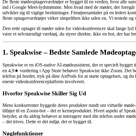
De fleste mødeoptagerværktøjer er bygget til en verden, hvor alle sam
ind i Google Meet-lydstrømme. Men hvad med de møder, der foregår i 
udvikler sig til vigtige beslutninger. Fireøjnesamtaler på en leders 
fleste optagerværktøjer virker simpelthen ikke uden en. Vi testede og
Den rette optager til møder uden for videokonferencer skal fange lyd f
være et selvstændigt værktøj, du styrer direkte, ikke en bot, der har bru
1. Speakwise – Bedste Samlede Mødeoptag
Speakwise er en iOS-native AI-mødeassistent, der er specielt bygget til
en 4,9★ vurdering i App Store behøver Speakwise ikke Zoom. Det be
telefon på bordet, tryk på dine AirPods for at starte optagelsen, og
eneste videokonferenceplatform involveret.
Hvorfor Speakwise Skiller Sig Ud
Mens konkurrenter byggede deres produkter rundt om virtuelle møde-AP
tilføjet til en Zoom-bot – det er kerneproduktet. Hvert aspekt af Spe
betyder, at du aldrig behøver at interagere med din telefon under mød
– det trives. Dette er det miljø, det er bygget til.
Nøglefunktioner