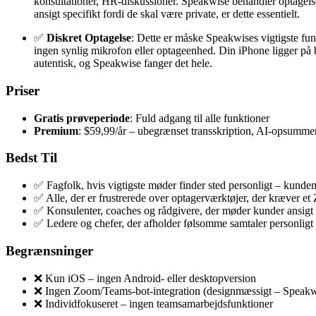
konsultationer, HR-diskussioner. Speakwise behandler optagelsen
ansigt specifikt fordi de skal være private, er dette essentielt.
✅
Diskret Optagelse
: Dette er måske Speakwises vigtigste funk
ingen synlig mikrofon eller optageenhed. Din iPhone ligger på b
autentisk, og Speakwise fanger det hele.
Priser
Gratis prøveperiode
: Fuld adgang til alle funktioner
Premium
: $59,99/år – ubegrænset transskription, AI-opsumme
Bedst Til
✅ Fagfolk, hvis vigtigste møder finder sted personligt – kunde
✅ Alle, der er frustrerede over optagerværktøjer, der kræver et
✅ Konsulenter, coaches og rådgivere, der møder kunder ansigt 
✅ Ledere og chefer, der afholder følsomme samtaler personligt sp
Begrænsninger
❌ Kun iOS – ingen Android- eller desktopversion
❌ Ingen Zoom/Teams-bot-integration (designmæssigt – Speakwis
❌ Individfokuseret – ingen teamsamarbejdsfunktioner