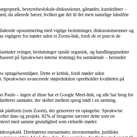
bargespræk, bestyrelseslokale-diskussioner, gåmøder, kundediner –
, du allerede bærer, hvilket gør det til det mest naturlige håndfrie
 omfattende opsummering med vigtige beslutninger, diskussionsemner og
nu vigtigere for møder uden et Zoom-link, fordi de er præcis de
amtaler svinger, beslutninger opstår organisk, og handlingspunkter
baseret på Speakwises interne testning) fra samtaletale – herunder
 optagelsesmiljøer. Dette er kritisk, fordi møder uden
r. Speakwises avancerede støjreduktion opretholder kvaliteten på
 Paulo – ingen af disse har et Google Meet-link, og alle har brug for
dterer samtaler, der skifter mellem sprog midt i en sætning.
atisk platform (som Zoom), der genererer en optagelse. Speakwise
t efter dato og projekt. 82% af brugerne nævner dette som en
menteret med samme grundighed som virtuelle møder.
 videoopkald. Direktørens enesamtaler, investormøder, juridiske