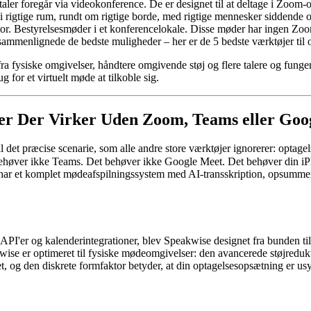
taler foregår via videokonference. De er designet til at deltage i Zoom
rigtige rum, rundt om rigtige borde, med rigtige mennesker siddende 
kontor. Bestyrelsesmøder i et konferencelokale. Disse møder har ingen 
 sammenlignede de bedste muligheder – her er de 5 bedste værktøjer til
ra fysiske omgivelser, håndtere omgivende støj og flere talere og funge
g for et virtuelt møde at tilkoble sig.
er Der Virker Uden Zoom, Teams eller Goo
 det præcise scenarie, som alle andre store værktøjer ignorerer: optagel
høver ikke Teams. Det behøver ikke Google Meet. Det behøver din iPh
 du har et komplet mødeafspilningssystem med AI-transskription, opsumm
I'er og kalenderintegrationer, blev Speakwise designet fra bunden til 
akwise er optimeret til fysiske mødeomgivelser: den avancerede støjreduk
et, og den diskrete formfaktor betyder, at din optagelsesopsætning er us