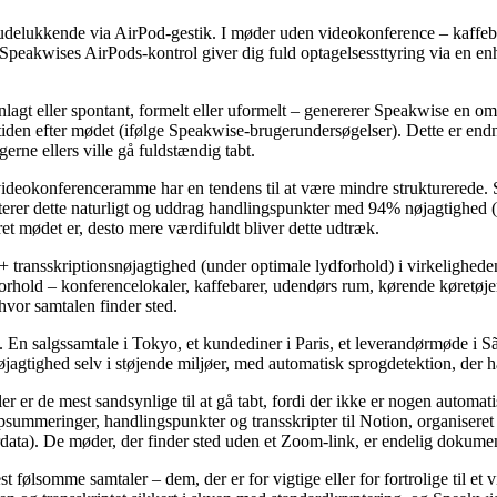
e udelukkende via AirPod-gestik. I møder uden videokonference – kaffe
peakwises AirPods-kontrol giver dig fuld optagelsessttyring via en enhed
anlagt eller spontant, formelt eller uformelt – genererer Speakwise en
tiden efter mødet (ifølge Speakwise-brugerundersøgelser). Dette er end
erne ellers ville gå fuldstændig tabt.
ideokonferenceramme har en tendens til at være mindre strukturerede. S
terer dette naturligt og uddrag handlingspunkter med 94% nøjagtighed (
ret mødet er, desto mere værdifuldt bliver dette udtræk.
transskriptionsnøjagtighed (under optimale lydforhold) i virkelighedens
orhold – konferencelokaler, kaffebarer, udendørs rum, kørende køretøje
 hvor samtalen finder sted.
En salgssamtale i Tokyo, et kundediner i Paris, et leverandørmøde i São
gtighed selv i støjende miljøer, med automatisk sprogdetektion, der hån
er er de mest sandsynlige til at gå tabt, fordi der ikke er nogen autom
 opsummeringer, handlingspunkter og transskripter til Notion, organisere
gerdata). De møder, der finder sted uden et Zoom-link, er endelig doku
t følsomme samtaler – dem, der er for vigtige eller for fortrolige til et