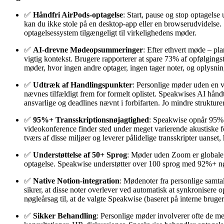
✅
Håndfri AirPods-optagelse
: Start, pause og stop optagels
kan du ikke stole på en desktop-app eller en browserudvidelse. S
optagelsessystem tilgængeligt til virkelighedens møder.
✅
AI-drevne Mødeopsummeringer
: Efter ethvert møde – pl
vigtig kontekst. Brugere rapporterer at spare 73% af opfølgings
møder, hvor ingen andre optager, ingen tager noter, og oplysning
✅
Udtræk af Handlingspunkter
: Personlige møder uden en v
nævnes tilfældigt frem for formelt oplistet. Speakwises AI hånd
ansvarlige og deadlines nævnt i forbifarten. Jo mindre strukture
✅
95%+ Transskriptionsnøjagtighed
: Speakwise opnår 95%+ 
videokonference finder sted under meget varierende akustiske f
tværs af disse miljøer og leverer pålidelige transskripter uanset,
✅
Understøttelse af 50+ Sprog
: Møder uden Zoom er globale. 
optagelse. Speakwise understøtter over 100 sprog med 92%+ nøja
✅
Native Notion-integration
: Mødenoter fra personlige samtal
sikrer, at disse noter overlever ved automatisk at synkronisere
nøgleårsag til, at de valgte Speakwise (baseret på interne bru
✅
Sikker Behandling
: Personlige møder involverer ofte de mes