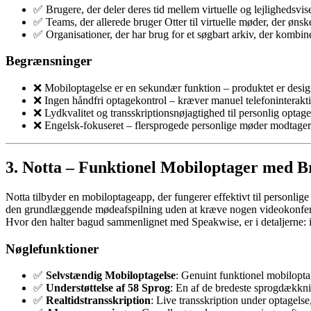
✅ Brugere, der deler deres tid mellem virtuelle og lejlighedsvi
✅ Teams, der allerede bruger Otter til virtuelle møder, der øn
✅ Organisationer, der har brug for et søgbart arkiv, der kombin
Begrænsninger
❌ Mobiloptagelse er en sekundær funktion – produktet er design
❌ Ingen håndfri optagekontrol – kræver manuel telefoninteraktio
❌ Lydkvalitet og transskriptionsnøjagtighed til personlig optage
❌ Engelsk-fokuseret – flersprogede personlige møder modtager
3. Notta – Funktionel Mobiloptager med B
Notta tilbyder en mobiloptageapp, der fungerer effektivt til personlige 
den grundlæggende mødeafspilning uden at kræve nogen videokonferen
Hvor den halter bagud sammenlignet med Speakwise, er i detaljerne: i
Nøglefunktioner
✅
Selvstændig Mobiloptagelse
: Genuint funktionel mobilopta
✅
Understøttelse af 58 Sprog
: En af de bredeste sprogdækkni
✅
Realtidstransskription
: Live transskription under optagelse