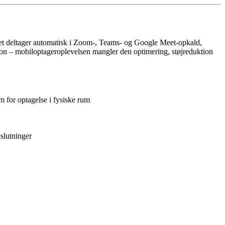
 Det deltager automatisk i Zoom-, Teams- og Google Meet-opkald,
ktion – mobiloptageroplevelsen mangler den optimering, støjreduktion
m for optagelse i fysiske rum
eslutninger