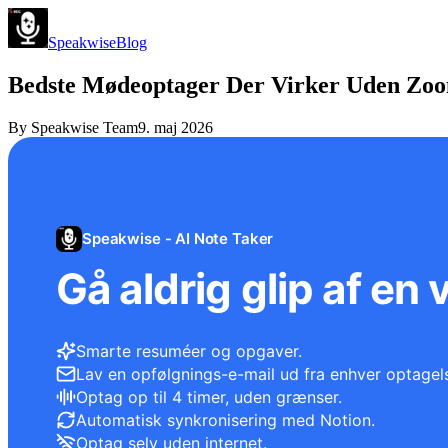
Speakwise
Blog
Bedste Mødeoptager Der Virker Uden Zoom
By
Speakwise Team
9. maj 2026
Speakwise - AI Note Taker
Gå aldrig glip af en 
Smarte resuméer og opgaver.
Lav en opfølgnings-e-mail ud fra enhver optagel
Optag op til 4 timer, uden grænser.
Automatisk synkronisering med Notion.
Optag selv uden internet.