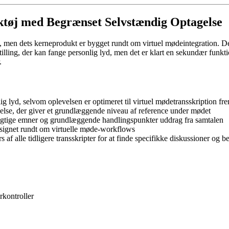
rktøj med Begrænset Selvstændig Optagelse
on, men dets kerneprodukt er bygget rundt om virtuel mødeintegration.
stilling, der kan fange personlig lyd, men det er klart en sekundær fun
.
g lyd, selvom oplevelsen er optimeret til virtuel mødetransskription fre
agelse, der giver et grundlæggende niveau af reference under mødet
igtige emner og grundlæggende handlingspunkter uddrag fra samtalen
designet rundt om virtuelle møde-workflows
 af alle tidligere transskripter for at finde specifikke diskussioner og b
rkontroller