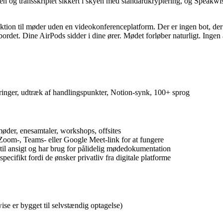
 og transskriptet sikkert i skyen med standardkryptering, og Speakwise t
tion til møder uden en videokonferenceplatform. Der er ingen bot, der de
ordet. Dine AirPods sidder i dine ører. Mødet forløber naturligt. Ingen
ringer, udtræk af handlingspunkter, Notion-synk, 100+ sprog
møder, enesamtaler, workshops, offsites
 Zoom-, Teams- eller Google Meet-link for at fungere
til ansigt og har brug for pålidelig mødedokumentation
ecifikt fordi de ønsker privatliv fra digitale platforme
e er bygget til selvstændig optagelse)