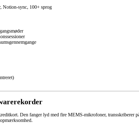
r, Notion-sync, 100+ sprog
emgangsmøder
ionssessioner
ensumsgennemgange
ntreret)
warerekorder
reditkort. Den fanger lyd med fire MEMS-mikrofoner, transskriberer p
kke opmærksomhed.