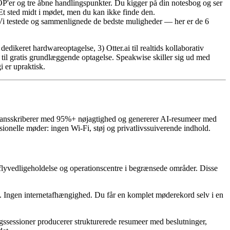
P'er og tre åbne handlingspunkter. Du kigger på din notesbog og ser
t sted midt i mødet, men du kan ikke finde den.
r. Vi testede og sammenlignede de bedste muligheder — her er de 6
dikeret hardwareoptagelse, 3) Otter.ai til realtids kollaborativ
til gratis grundlæggende optagelse. Speakwise skiller sig ud med
 er upraktisk.
, transskriberer med 95%+ nøjagtighed og genererer AI-resumeer med
ionelle møder: ingen Wi-Fi, støj og privatlivssuiverende indhold.
 flyvedligeholdelse og operationscentre i begrænsede områder. Disse
re. Ingen internetafhængighed. Du får en komplet møderekord selv i en
ssessioner producerer strukturerede resumeer med beslutninger,