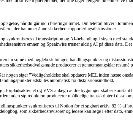
ces med at skrive mødereferater, der ofte tager længere tid end selve mø
e optagelse, når du går ind i briefingrummet. Din telefon bliver i lomme
mosfære, der hæmmer åbne sikkerhedsrapporteringsdiskussioner.
e og synkroniseres til transskription og AI-behandling i skyen med stan
rhedssensitive emner, og Speakwise træner aldrig AI på disse data. Det 
tureret resumé med nøglebeslutninger, handlingspunkter og diskussionsh
tters sikkerhedsudvalgsmøde producerer et gennemgangsklar resumé på mi
Når nogen siger "Vedligeholdelse skal opdatere MEL inden næste onsd
Handlingspunkter adskilles automatisk fra diskussionsindhold.
-støj, forpladsaktivitet og VVS-anlæg i ældre bygninger skaber konsta
rdere uden støjreduktion producerer upålidelige transskripter i disse om
dlingspunkter synkroniseres til Notion for et søgbart arkiv. 82 % af br
elogbog, som sikkerhedsrevisorer og ledere kan søge i efter dato, emne