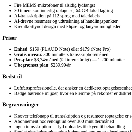
Fire MEMS-mikrofoner til alsidig lydfangst
30 timers kontinuerlig optagelse, 64 GB lokal lagring
AI-transskription på 112 sprog med talerlabels
AI-drevne resumeer og udtrækning af handlingspunkter
Kreditkorttyndt design med klipse- og lanyardmuligheder
Priser
Enhed
: $159 (PLAUD Note) eller $179 (Note Pro)
Gratis niveau
: 300 minutters transskription/måned
Pro-plan
: $8,34/måned (faktureret årligt) — 1.200 minutter
Ubegrænset plan
: $239,99/år
Bedst til
Luftfartsprofessionelle, der ønsker en dedikeret optagelsesenhed 
Badge-bærende miljøer, hvor en klemme-på-rekorder er diskret
Begrænsninger
Kræver telefonapp til transskription og resumeer (optagelse er 
Abonnement nødvendigt ud over 300 minutter/måned
Ingen transskription — lyd uploades til skyen til behandling
Samlet ejerskabsomkostning højere end app-eneste løsninger 