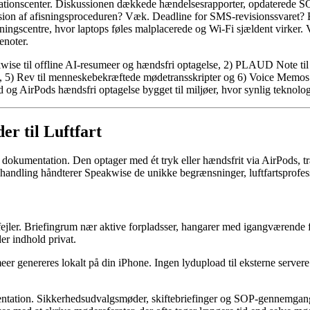
erationscenter. Diskussionen dækkede hændelsesrapporter, opdaterede SO
sion af afisningsproceduren? Væk. Deadline for SMS-revisionssvaret? E
ræningscentre, hvor laptops føles malplacerede og Wi-Fi sjældent virke
enoter.
kwise til offline AI-resumeer og hændsfri optagelse, 2) PLAUD Note til de
st, 5) Rev til menneskebekræftede mødetransskripter og 6) Voice Memos 
og AirPods hændsfri optagelse bygget til miljøer, hvor synlig teknologi
r til Luftfart
bar dokumentation. Den optager med ét tryk eller hændsfrit via AirPods
handling håndterer Speakwise de unikke begrænsninger, luftfartsprofess
r fejler. Briefingrum nær aktive forpladsser, hangarer med igangværende
er indhold privat.
eer genereres lokalt på din iPhone. Ingen lydupload til eksterne serve
entation. Sikkerhedsudvalgsmøder, skiftebriefinger og SOP-gennemgang