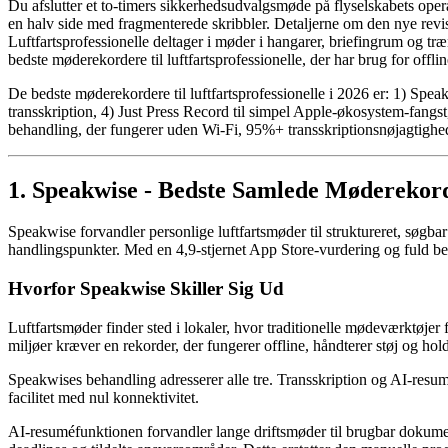
Du afslutter et to-timers sikkerhedsudvalgsmøde på flyselskabets op
en halv side med fragmenterede skribbler. Detaljerne om den nye revi
Luftfartsprofessionelle deltager i møder i hangarer, briefingrum og t
bedste møderekordere til luftfartsprofessionelle, der har brug for offlin
De bedste møderekordere til luftfartsprofessionelle i 2026 er: 1) Spea
transskription, 4) Just Press Record til simpel Apple-økosystem-fang
behandling, der fungerer uden Wi-Fi, 95%+ transskriptionsnøjagtighed 
1. Speakwise - Bedste Samlede Møderekorde
Speakwise forvandler personlige luftfartsmøder til struktureret, søg
handlingspunkter. Med en 4,9-stjernet App Store-vurdering og fuld be
Hvorfor Speakwise Skiller Sig Ud
Luftfartsmøder finder sted i lokaler, hvor traditionelle mødeværktøje
miljøer kræver en rekorder, der fungerer offline, håndterer støj og hold
Speakwises behandling adresserer alle tre. Transskription og AI-resum
facilitet med nul konnektivitet.
AI-resuméfunktionen forvandler lange driftsmøder til brugbar dokum