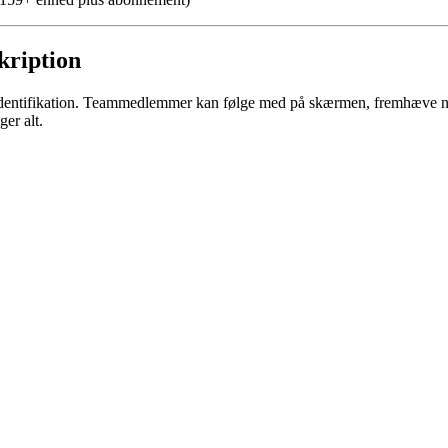
skription
r-identifikation. Teammedlemmer kan følge med på skærmen, fremhæve nøg
er alt.