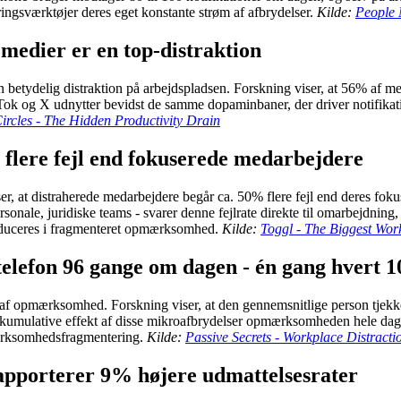
yringsværktøjer deres eget konstante strøm af afbrydelser.
Kilde:
People 
 medier er en top-distraktion
n betydelig distraktion på arbejdspladsen. Forskning viser, at 56% af me
kTok og X udnytter bevidst de samme dopaminbaner, der driver notifikati
ircles - The Hidden Productivity Drain
flere fejl end fokuserede medarbejdere
viser, at distraherede medarbejdere begår ca. 50% flere fejl end deres f
ersonale, juridiske teams - svarer denne fejlrate direkte til omarbejdni
produceres i fragmenteret opmærksomhed.
Kilde:
Toggl - The Biggest Wor
telefon 96 gange om dagen - én gang hvert 1
f opmærksomhed. Forskning viser, at den gennemsnitlige person tjekker
 kumulative effekt af disse mikroafbrydelser opmærksomheden hele dagen
pmærksomhedsfragmentering.
Kilde:
Passive Secrets - Workplace Distractio
rapporterer 9% højere udmattelsesrater