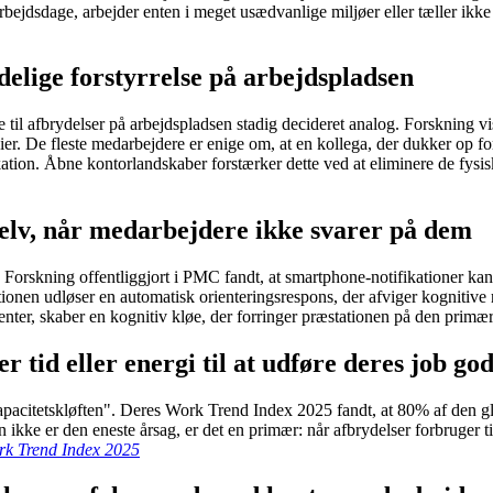
ejdsdage, arbejder enten i meget usædvanlige miljøer eller tæller ikke d
delige forstyrrelse på arbejdspladsen
de til afbrydelser på arbejdspladsen stadig decideret analog. Forskning v
er. De fleste medarbejdere er enige om, at en kollega, der dukker op for 
tion. Åbne kontorlandskaber forstærker dette ved at eliminere de fysis
selv, når medarbejdere ikke svarer på dem
rskning offentliggjort i PMC fandt, at smartphone-notifikationer kan d
nen udløser en automatisk orienteringsrespons, der afviger kognitive 
enter, skaber en kognitiv kløe, der forringer præstationen på den prim
 tid eller energi til at udføre deres job god
"kapacitetskløften". Deres Work Trend Index 2025 fandt, at 80% af den g
ion ikke er den eneste årsag, er det en primær: når afbrydelser forbruger 
rk Trend Index 2025