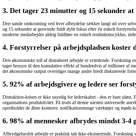
3. Det tager 23 minutter og 15 sekunder at
Den sande omkostning ved hver afbrydelse rækker langt ud over selve 
og 15 sekunder at genvinde fuldt dybt fokus efter én enkelt forstyrre
moderne medarbejder aldrig fuldføre en enkelt restitutionscyklus, in
4. Forstyrrelser på arbejdspladsen koster 
Den økonomiske toll af distraheret arbejde er svimlende. Forskning esti
tager hensyn til den kumulative effekt af hundredvis af millioner af m
det økonomiske output overstiger mange andre bredt diskuterede for
5. 92% af arbejdsgivere og ledere ser fors
Distraktion-krisen er ikke usynlig for lederskabet - den er bare uløst. 
organisations produktivitet. På trods af denne næsten universelle anerk
opretholder de åbne kontorer, notifikationstunge værktøjer og møde-ku
6. 98% af mennesker afbrydes mindst 3-4 
Afbrydgelsesfrit arbejde er praktisk talt ikke-eksisterende. Forskning