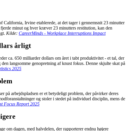
alifornia, Irvine etablerede, at det tager i gennemsnit 23 minutter
fjerde minut og hver kræver 23 minutters restitution, kan den
igt.
Kilde:
CareerMinds - Workplace Interruptions Impact
lars årligt
 ca. 650 milliarder dollars om året i tabt produktivitet - et tal, der
t og den langsomme genopretning af knust fokus. Denne skjulte skat på
tistics 2025
oblem
lser på arbejdspladsen er et betydeligt problem, der påvirker deres
odforanstaltninger og stoler i stedet på individuel disciplin, mens de
ost Focus Report 2025
igere
 gange om dagen, med halvdelen, der rapporterer endnu højere