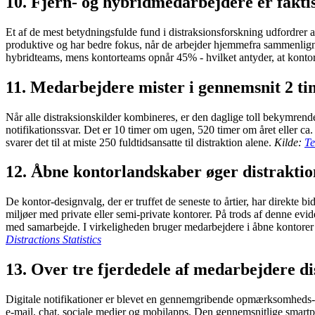
10. Fjern- og hybridmedarbejdere er fakt
Et af de mest betydningsfulde fund i distraksionsforskning udfordrer
produktive og har bedre fokus, når de arbejder hjemmefra sammenlign
hybridteams, mens kontorteams opnår 45% - hvilket antyder, at kontormi
11. Medarbejdere mister i gennemsnit 2 ti
Når alle distraksionskilder kombineres, er den daglige toll bekymrende.
notifikationssvar. Det er 10 timer om ugen, 520 timer om året eller ca.
svarer det til at miste 250 fuldtidsansatte til distraktion alene.
Kilde:
Te
12. Åbne kontorlandskaber øger distrakt
De kontor-designvalg, der er truffet de seneste to årtier, har direkte
miljøer med private eller semi-private kontorer. På trods af denne evi
med samarbejde. I virkeligheden bruger medarbejdere i åbne kontorer 
Distractions Statistics
13. Over tre fjerdedele af medarbejdere di
Digitale notifikationer er blevet en gennemgribende opmærksomheds-tyv.
e-mail, chat, sociale medier og mobilapps. Den gennemsnitlige smartp