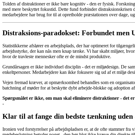
Tolden af distraktioner er ikke bare kognitiv - den er fysisk. Forskni
med mere beskyttet fokustid. Dette fund forbinder distraksionskrisen
medarbejdere har brug for til at opretholde præstationen over dage, 
Distraksions-paradokset: Forbundet men 
Statistikkerne afslører en arbejdsplads, der har optimeret for tilgæng
arbejdsstyrke, der kan nås men knap tænke. Vi har skabt miljøer, hvor d
hvor de travleste mennesker ofte er de mindst produktive.
Grundårsagen er ikke individuel disciplin - det er miljødesign. De samm
enkeltpersoner. Medarbejdere kan ikke fokusere sig ud af et miljø desig
Vejen fremad kræver, at opmærksomhed behandles som en organisatorisk
batchning af møder for at beskytte dybt arbejde-blokke og adoption a
Spørgsmålet er ikke, om man skal eliminere distraktioner - det 
-
Klar til at fange din bedste tænkning uden
Ironien ved forstyrrelser på arbejdspladsen er, at de ofte stammer fra 
mødebeslutning betyder noget - den bør blot ikke kræve din direkte ti