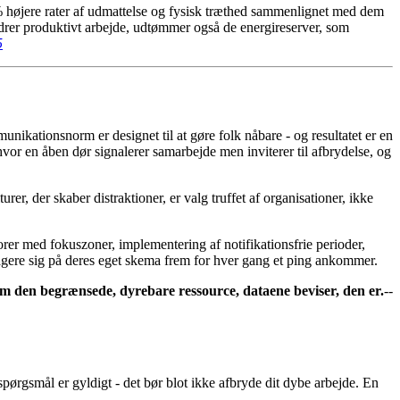
 9% højere rater af udmattelse og fysisk træthed sammenlignet med dem
drer produktivt arbejde, udtømmer også de energireserver, som
5
nikationsnorm er designet til at gøre folk nåbare - og resultatet er en
hvor en åben dør signalerer samarbejde men inviterer til afbrydelse, og
r, der skaber distraktioner, er valg truffet af organisationer, ikke
rer med fokuszoner, implementering af notifikationsfrie perioder,
agere sig på deres eget skema frem for hver gang et ping ankommer.
m den begrænsede, dyrebare ressource, dataene beviser, den er.
--
spørgsmål er gyldigt - det bør blot ikke afbryde dit dybe arbejde. En