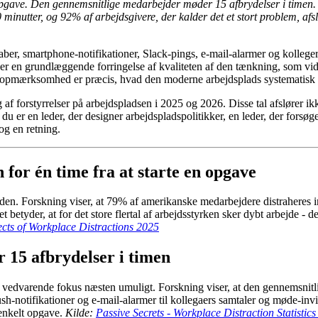
 opgave. Den gennemsnitlige medarbejder møder 15 afbrydelser i timen.
 minutter, og 92% af arbejdsgivere, der kalder det et stort problem, afslø
aber, smartphone-notifikationer, Slack-pings, e-mail-alarmer og kolle
t er en grundlæggende forringelse af kvaliteten af den tænkning, som v
opmærksomhed er præcis, hvad den moderne arbejdsplads systematisk
g af forstyrrelser på arbejdspladsen i 2025 og 2026. Disse tal afslører 
u er en leder, der designer arbejdspladspolitikker, en leder, der forsøger
og en retning.
for én time fra at starte en opgave
ælden. Forskning viser, at 79% af amerikanske medarbejdere distraheres 
t betyder, at for det store flertal af arbejdsstyrken sker dybt arbejde -
fects of Workplace Distractions 2025
 15 afbrydelser i timen
ør vedvarende fokus næsten umuligt. Forskning viser, at den gennemsnitli
sh-notifikationer og e-mail-alarmer til kollegaers samtaler og møde-invi
enkelt opgave.
Kilde:
Passive Secrets - Workplace Distraction Statistic