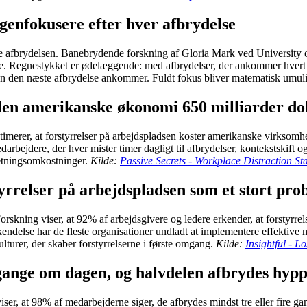
 genfokusere efter hver afbrydelse
afbrydelsen. Banebrydende forskning af Gloria Mark ved University of C
lse. Regnestykket er ødelæggende: med afbrydelser, der ankommer hvert 
den den næste afbrydelse ankommer. Fuldt fokus bliver matematisk umul
den amerikanske økonomi 650 milliarder dol
merer, at forstyrrelser på arbejdspladsen koster amerikanske virksomheder
edarbejdere, der hver mister timer dagligt til afbrydelser, kontekstskif
retningsomkostninger.
Kilde:
Passive Secrets - Workplace Distraction Sta
tyrrelser på arbejdspladsen som et stort pr
Forskning viser, at 92% af arbejdsgivere og ledere erkender, at forstyrre
endelse har de fleste organisationer undladt at implementere effektive m
lturer, der skaber forstyrrelserne i første omgang.
Kilde:
Insightful - L
gange om dagen, og halvdelen afbrydes hypp
 viser, at 98% af medarbejderne siger, de afbrydes mindst tre eller fire