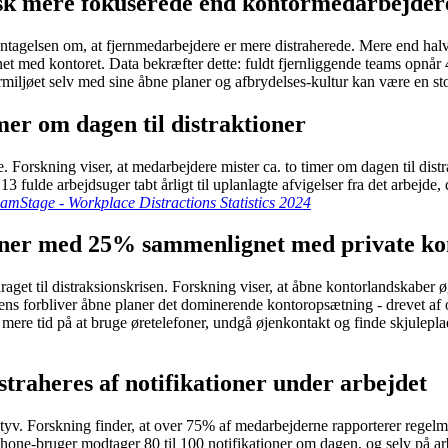
isk mere fokuserede end kontormedarbejder
 antagelsen om, at fjernmedarbejdere er mere distraherede. Mere end ha
et med kontoret. Data bekræfter dette: fuldt fjernliggende teams opnå
ljøet selv med sine åbne planer og afbrydelses-kultur kan være en stor 
mer om dagen til distraktioner
 Forskning viser, at medarbejdere mister ca. to timer om dagen til distr
 13 fulde arbejdsuger tabt årligt til uplanlagte afvigelser fra det arbe
amStage - Workplace Distractions Statistics 2024
ioner med 25% sammenlignet med private ko
 bidraget til distraksionskrisen. Forskning viser, at åbne kontorlandskab
dens forbliver åbne planer det dominerende kontoropsætning - drevet af o
mere tid på at bruge øretelefoner, undgå øjenkontakt og finde skjulepl
straheres af notifikationer under arbejdet
 Forskning finder, at over 75% af medarbejderne rapporterer regelmæssig
hone-bruger modtager 80 til 100 notifikationer om dagen, og selv på ar