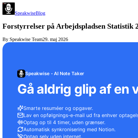
Speakwise
Blog
Forstyrrelser på Arbejdspladsen Statisti
By
Speakwise Team
29. maj 2026
Speakwise - AI Note Taker
Gå aldrig glip af en 
Smarte resuméer og opgaver.
Lav en opfølgnings-e-mail ud fra enhver optagel
Optag op til 4 timer, uden grænser.
Automatisk synkronisering med Notion.
Optag selv uden internet.