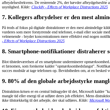
afbrydelsesfrekvens. De resterende 2%, der hævder afbrydgelsesfrie arb
usynlighed.
Kilde:
Clockify - Effects of Workplace Distractions 2025
7. Kollegers afbrydelser er den mest almin
På trods af fokus på digitale distraktioner er den mest almindelige kil
vurderes som mere forstyrrende end telefoner, e-mail eller sociale medi
velmenende - bryder koncentrationen mere effektivt end nogen notifika
- Effects of Workplace Distractions 2025
8. Smartphone-notifikationer distraherer 
Blot tilstedeværelsen af en smartphone underminerer opmærksomhed. Fo
et fænomen, som forskerne kalder "opmærksomhedsfangst". Notifikatio
succes modstår at tage telefonen op. Bevidstheden om, at en besked v
9. 80% af den globale arbejdsstyrke mangler
Distraktion-krisen er en central bidragyder til det, Microsoft kalder 
mangle tid eller energi til at udføre deres job effektivt. Mens distrakt
ikke tilstrækkelig til det arbejde, der skal udføres.
Kilde:
Microsoft Wo