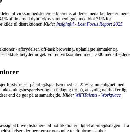
e
lvdelen af virksomhedsledere erklærede, at deres medarbejdere er mere
r 41% af timerne i dybt fokus sammenlignet med blot 31% for
kilde til distraktioner.
Kilde:
Insightful - Lost Focus Report 2025
aktioner - afbrydelser, off-task browsing, uplanlagte samtaler og
jde, der faktisk betyder noget. For en virksomhed med 1.000 medarbejdere
ntorer
er øger forstyrrelser på arbejdspladsen med ca. 25% sammenlignet med
mkostningsbesparelser og en fejlagtig tro på, at synlig nærhed er lig
adser end de gør på at samarbejde.
Kilde:
WiFiTalents - Workplace
t at blive distraheret af notifikationer i løbet af arbejdsdagen - fra
bejdspladser, der begrænser personlig telefonbrug, skaber