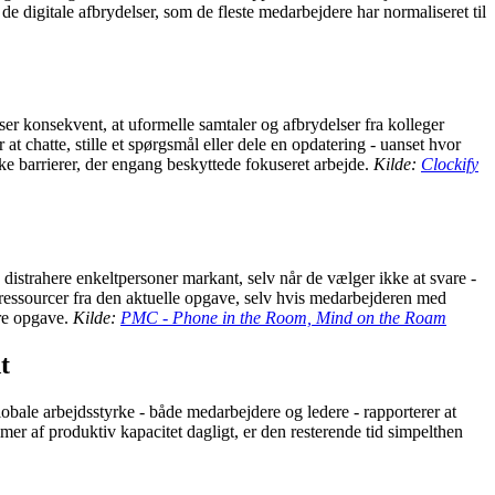
e digitale afbrydelser, som de fleste medarbejdere har normaliseret til
iser konsekvent, at uformelle samtaler og afbrydelser fra kolleger
at chatte, stille et spørgsmål eller dele en opdatering - uanset hvor
ke barrierer, der engang beskyttede fokuseret arbejde.
Kilde:
Clockify
istrahere enkeltpersoner markant, selv når de vælger ikke at svare -
ressourcer fra den aktuelle opgave, selv hvis medarbejderen med
ære opgave.
Kilde:
PMC - Phone in the Room, Mind on the Roam
t
lobale arbejdsstyrke - både medarbejdere og ledere - rapporterer at
timer af produktiv kapacitet dagligt, er den resterende tid simpelthen