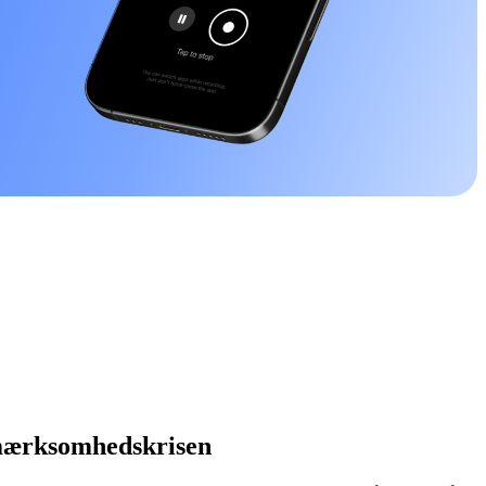
Opmærksomhedskrisen