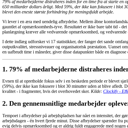
79% af medarbejderne distraheres inden for en time fra at starte en
650 milliarder dollars årligt. Med 59%, der ikke kan fokusere i blot 30
blevet den eneste største forhindring for meningsfuldt arbejde.
Vi lever i en æra med uendelig afbrydelse. Mellem åbne kontorlandsk
gauntlet af opmærksomheds-tyve. Resultatet er ikke bare tabt tid - de
planlægning kræver alle vedvarende opmærksomhed, og vedvarende 
I dette indlæg udforsker vi 17 statistikker, der fanger det sande omfan
outputkvalitet, stressniveauer og organisatorisk præstation. Uanset om d
en uafbrudt time i måneder, giver disse datapunkter både en diagnose 
1. 79% af medarbejderne distraheres inden 
Evnen til at opretholde fokus selv i en beskeden periode er blevet sj
(59%), der ikke kan fokusere i blot 30 minutter uden at blive afledt. De
kvalitet - i fragmenter, hvis det overhovedet sker.
Kilde:
Clockify - Ef
2. Den gennemsnitlige medarbejder oplever
Tempoet i afbrydelser på arbejdspladsen har nået en intensitet, der g
arbejdsdagen - én hvert fjerde minut. Disse afbrydelser spænder fra pu
evig delvis opmærksomhed og er aldrig fuldt engagerede med nogen 