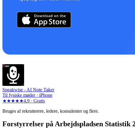
Speakwise -
AI Note Taker
Til fysiske møder · iPhone
★★★★★
4.9 ·
Gratis
Bruges af rekrutterere, ledere, konsulenter og flere.
Forstyrrelser på Arbejdspladsen Statisti