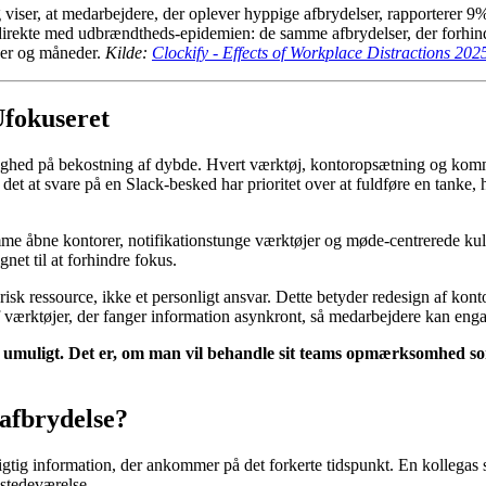
ng viser, at medarbejdere, der oplever hyppige afbrydelser, rapporterer
 direkte med udbrændtheds-epidemien: de samme afbrydelser, der forhin
uger og måneder.
Kilde:
Clockify - Effects of Workplace Distractions 202
Ufokuseret
elighed på bekostning af dybde. Hvert værktøj, kontoropsætning og kommu
et at svare på en Slack-besked har prioritet over at fuldføre en tanke, 
e åbne kontorer, notifikationstunge værktøjer og møde-centrerede kulture
net til at forhindre fokus.
 ressource, ikke et personligt ansvar. Dette betyder redesign af konto
f værktøjer, der fanger information asynkront, så medarbejdere kan eng
er umuligt. Det er, om man vil behandle sit teams opmærksomhed so
 afbrydelse?
vigtig information, der ankommer på det forkerte tidspunkt. En kollegas 
lstedeværelse.