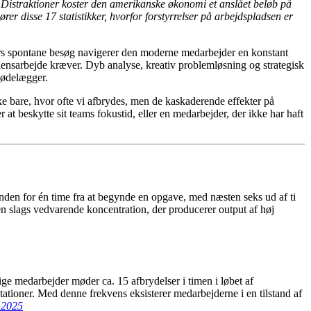
 Distraktioner koster den amerikanske økonomi et anslået beløb på
rer disse 17 statistikker, hvorfor forstyrrelser på arbejdspladsen er
gers spontane besøg navigerer den moderne medarbejder en konstant
idensarbejde kræver. Dyb analyse, kreativ problemløsning og strategisk
 ødelægger.
ikke bare, hvor ofte vi afbrydes, men de kaskaderende effekter på
 at beskytte sit teams fokustid, eller en medarbejder, der ikke har haft
inden for én time fra at begynde en opgave, med næsten seks ud af ti
 den slags vedvarende koncentration, der producerer output af høj
ge medarbejder møder ca. 15 afbrydelser i timen i løbet af
tationer. Med denne frekvens eksisterer medarbejderne i en tilstand af
s 2025