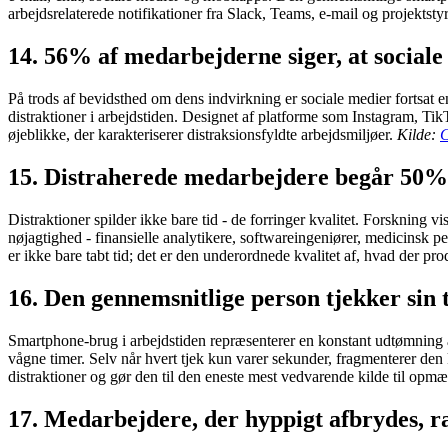
arbejdsrelaterede notifikationer fra Slack, Teams, e-mail og projektst
14. 56% af medarbejderne siger, at sociale
På trods af bevidsthed om dens indvirkning er sociale medier fortsat e
distraktioner i arbejdstiden. Designet af platforme som Instagram, Ti
øjeblikke, der karakteriserer distraksionsfyldte arbejdsmiljøer.
Kilde:
C
15. Distraherede medarbejdere begår 50% 
Distraktioner spilder ikke bare tid - de forringer kvalitet. Forskning 
nøjagtighed - finansielle analytikere, softwareingeniører, medicinsk p
er ikke bare tabt tid; det er den underordnede kvalitet af, hvad der 
16. Den gennemsnitlige person tjekker sin 
Smartphone-brug i arbejdstiden repræsenterer en konstant udtømning a
vågne timer. Selv når hvert tjek kun varer sekunder, fragmenterer den
distraktioner og gør den til den eneste mest vedvarende kilde til o
17. Medarbejdere, der hyppigt afbrydes, 