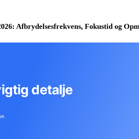
k 2026: Afbrydelsesfrekvens, Fokustid og 
vigtig detalje
se.