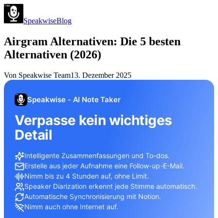
Speakwise
Blog
Airgram Alternativen: Die 5 besten
Alternativen (2026)
Von
Speakwise Team
13. Dezember 2025
Speakwise - AI Note Taker
Verpasse kein wichtiges
Detail
Intelligente Zusammenfassungen und To-dos.
Erstelle aus jeder Aufnahme eine Follow-up-E-Mail.
Nimm bis zu 4 Stunden auf, ohne Limit.
Speaker Diarization erkennt jede Stimme automatisch.
Automatische Synchronisierung mit Notion.
Nimm auch ohne Internet auf.