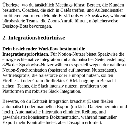
Überlege, wo du tatsächlich Meetings führst: Berater, die Kunden
besuchen, Coaches, die sich in Cafés treffen, und Außendienstler
profitieren enorm von Mobile-First-Tools wie Speakwise, während
bürobasierte Teams, die Zoom-Anrufe führen, möglicherweise
Desktop-Bots bevorzugen.
2. Integrationsbedürfnisse
Dein bestehender Workflow bestimmt die
Integrationsprioritäten.
Für Notion-Nutzer bietet Speakwise die
einzige echte native Integration mit automatischer Seitenerstellung –
82% der Speakwise-Nutzer wählen es speziell wegen der nahtlosen
Notion-Synchronisation (basierend auf internen Nutzerdaten).
Vertriebsprofis, die Salesforce oder HubSpot nutzen, sollten
Fireflies.ai oder Grain für direktes CRM-Logging in Betracht
ziehen. Teams, die Slack intensiv nutzen, profitieren von
Plattformen mit robuster Slack-Integration.
Bewerte, ob du Echtzeit-Integration brauchst (Daten fließen
automatisch) oder manuellen Export (du lädst Dateien herunter und
hoch). Automatische Integration eliminiert Reibung und
gewährleistet konsistente Dokumentation, während manueller
Export mehr Kontrolle bietet, aber Disziplin erfordert.