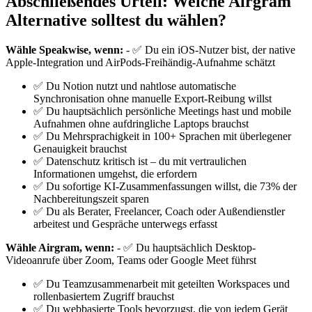
Abschließendes Urteil: Welche Airgram
Alternative solltest du wählen?
Wähle Speakwise, wenn:
- ✅ Du ein iOS-Nutzer bist, der native
Apple-Integration und AirPods-Freihändig-Aufnahme schätzt
✅ Du Notion nutzt und nahtlose automatische
Synchronisation ohne manuelle Export-Reibung willst
✅ Du hauptsächlich persönliche Meetings hast und mobile
Aufnahmen ohne aufdringliche Laptops brauchst
✅ Du Mehrsprachigkeit in 100+ Sprachen mit überlegener
Genauigkeit brauchst
✅ Datenschutz kritisch ist – du mit vertraulichen
Informationen umgehst, die erfordern
✅ Du sofortige KI-Zusammenfassungen willst, die 73% der
Nachbereitungszeit sparen
✅ Du als Berater, Freelancer, Coach oder Außendienstler
arbeitest und Gespräche unterwegs erfasst
Wähle Airgram, wenn:
- ✅ Du hauptsächlich Desktop-
Videoanrufe über Zoom, Teams oder Google Meet führst
✅ Du Teamzusammenarbeit mit geteilten Workspaces und
rollenbasiertem Zugriff brauchst
✅ Du webbasierte Tools bevorzugst, die von jedem Gerät