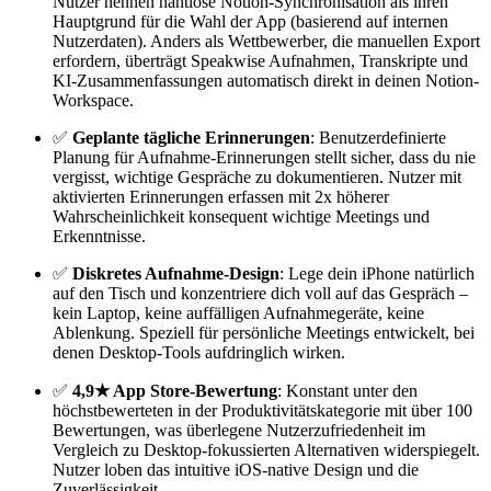
Nutzer nennen nahtlose Notion-Synchronisation als ihren
Hauptgrund für die Wahl der App (basierend auf internen
Nutzerdaten). Anders als Wettbewerber, die manuellen Export
erfordern, überträgt Speakwise Aufnahmen, Transkripte und
KI-Zusammenfassungen automatisch direkt in deinen Notion-
Workspace.
✅
Geplante tägliche Erinnerungen
: Benutzerdefinierte
Planung für Aufnahme-Erinnerungen stellt sicher, dass du nie
vergisst, wichtige Gespräche zu dokumentieren. Nutzer mit
aktivierten Erinnerungen erfassen mit 2x höherer
Wahrscheinlichkeit konsequent wichtige Meetings und
Erkenntnisse.
✅
Diskretes Aufnahme-Design
: Lege dein iPhone natürlich
auf den Tisch und konzentriere dich voll auf das Gespräch –
kein Laptop, keine auffälligen Aufnahmegeräte, keine
Ablenkung. Speziell für persönliche Meetings entwickelt, bei
denen Desktop-Tools aufdringlich wirken.
✅
4,9★ App Store-Bewertung
: Konstant unter den
höchstbewerteten in der Produktivitätskategorie mit über 100
Bewertungen, was überlegene Nutzerzufriedenheit im
Vergleich zu Desktop-fokussierten Alternativen widerspiegelt.
Nutzer loben das intuitive iOS-native Design und die
Zuverlässigkeit.