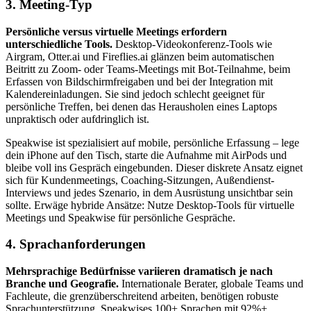
3. Meeting-Typ
Persönliche versus virtuelle Meetings erfordern
unterschiedliche Tools.
Desktop-Videokonferenz-Tools wie
Airgram, Otter.ai und Fireflies.ai glänzen beim automatischen
Beitritt zu Zoom- oder Teams-Meetings mit Bot-Teilnahme, beim
Erfassen von Bildschirmfreigaben und bei der Integration mit
Kalendereinladungen. Sie sind jedoch schlecht geeignet für
persönliche Treffen, bei denen das Herausholen eines Laptops
unpraktisch oder aufdringlich ist.
Speakwise ist spezialisiert auf mobile, persönliche Erfassung – lege
dein iPhone auf den Tisch, starte die Aufnahme mit AirPods und
bleibe voll ins Gespräch eingebunden. Dieser diskrete Ansatz eignet
sich für Kundenmeetings, Coaching-Sitzungen, Außendienst-
Interviews und jedes Szenario, in dem Ausrüstung unsichtbar sein
sollte. Erwäge hybride Ansätze: Nutze Desktop-Tools für virtuelle
Meetings und Speakwise für persönliche Gespräche.
4. Sprachanforderungen
Mehrsprachige Bedürfnisse variieren dramatisch je nach
Branche und Geografie.
Internationale Berater, globale Teams und
Fachleute, die grenzüberschreitend arbeiten, benötigen robuste
Sprachunterstützung. Speakwises 100+ Sprachen mit 92%+