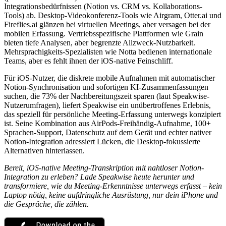
Integrationsbedürfnissen (Notion vs. CRM vs. Kollaborations-
Tools) ab. Desktop-Videokonferenz-Tools wie Airgram, Otter.ai und
Fireflies.ai glänzen bei virtuellen Meetings, aber versagen bei der
mobilen Erfassung. Vertriebsspezifische Plattformen wie Grain
bieten tiefe Analysen, aber begrenzte Allzweck-Nutzbarkeit.
Mehrsprachigkeits-Spezialisten wie Notta bedienen internationale
Teams, aber es fehlt ihnen der iOS-native Feinschliff.
Für iOS-Nutzer, die diskrete mobile Aufnahmen mit automatischer
Notion-Synchronisation und sofortigen KI-Zusammenfassungen
suchen, die 73% der Nachbereitungszeit sparen (laut Speakwise-
Nutzerumfragen), liefert Speakwise ein unübertroffenes Erlebnis,
das speziell für persönliche Meeting-Erfassung unterwegs konzipiert
ist. Seine Kombination aus AirPods-Freihändig-Aufnahme, 100+
Sprachen-Support, Datenschutz auf dem Gerät und echter nativer
Notion-Integration adressiert Lücken, die Desktop-fokussierte
Alternativen hinterlassen.
Bereit, iOS-native Meeting-Transkription mit nahtloser Notion-
Integration zu erleben? Lade Speakwise heute herunter und
transformiere, wie du Meeting-Erkenntnisse unterwegs erfasst – kein
Laptop nötig, keine aufdringliche Ausrüstung, nur dein iPhone und
die Gespräche, die zählen.