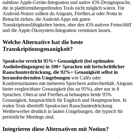
nahtlose Apple-Geräte-Integration und native iOS-Designsprache,
die in plattformübergreifenden Tools nicht möglich wären. Für
Android-Nutzer solltest du Airgram, Fireflies.ai oder Notta in
Betracht ziehen, die Android-Apps mit guten
Transkriptionsfähigkeiten bieten, aber den iOS-nativen Feinschliff
und die Apple-Ökosystem-Integration vermissen lassen.
Welche Alternative hat die beste
Transkriptionsgenauigkeit?
Speakwise erreicht 95%+ Genauigkeit (bei optimalen
Audiobedingungen) in 100+ Sprachen mit fortschrittlicher
Rauschunterdrückung, die 92%+ Genauigkeit selbst in
herausfordernden Umgebungen
wie Cafés oder
Konferenzräumen mit mehreren Sprechern aufrechterhält. Airgram
bietet vergleichbare Genauigkeit (bis zu 95%), aber nur in 8
Sprachen. Otter.ai und Fireflies.ai behaupten beide 95%
Genauigkeit, hauptsächlich für Englisch und Hauptsprachen. In
realen Tests übertrifft Speakwises Rauschunterdrückung
Wettbewerber deutlich in lauten Umgebungen, die typisch für
persönliche Meetings sind.
Integrieren diese Alternativen mit Notion?