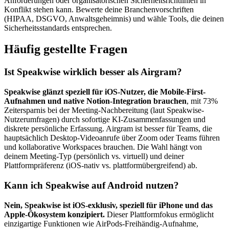
Anforderungen oder organisatorischen Sicherheitsrichtlinien in
Konflikt stehen kann. Bewerte deine Branchenvorschriften
(HIPAA, DSGVO, Anwaltsgeheimnis) und wähle Tools, die deinen
Sicherheitsstandards entsprechen.
Häufig gestellte Fragen
Ist Speakwise wirklich besser als Airgram?
Speakwise glänzt speziell für iOS-Nutzer, die Mobile-First-
Aufnahmen und native Notion-Integration brauchen
, mit 73%
Zeitersparnis bei der Meeting-Nachbereitung (laut Speakwise-
Nutzerumfragen) durch sofortige KI-Zusammenfassungen und
diskrete persönliche Erfassung. Airgram ist besser für Teams, die
hauptsächlich Desktop-Videoanrufe über Zoom oder Teams führen
und kollaborative Workspaces brauchen. Die Wahl hängt von
deinem Meeting-Typ (persönlich vs. virtuell) und deiner
Plattformpräferenz (iOS-nativ vs. plattformübergreifend) ab.
Kann ich Speakwise auf Android nutzen?
Nein, Speakwise ist iOS-exklusiv, speziell für iPhone und das
Apple-Ökosystem konzipiert.
Dieser Plattformfokus ermöglicht
einzigartige Funktionen wie AirPods-Freihändig-Aufnahme,