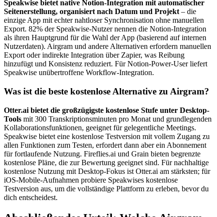
Speakwise bietet native Notion-Integration mit automatischer
Seitenerstellung, organisiert nach Datum und Projekt
– die
einzige App mit echter nahtloser Synchronisation ohne manuellen
Export. 82% der Speakwise-Nutzer nennen die Notion-Integration
als ihren Hauptgrund für die Wahl der App (basierend auf internen
Nutzerdaten). Airgram und andere Alternativen erfordern manuellen
Export oder indirekte Integration über Zapier, was Reibung
hinzufügt und Konsistenz reduziert. Für Notion-Power-User liefert
Speakwise unübertroffene Workflow-Integration.
Was ist die beste kostenlose Alternative zu Airgram?
Otter.ai bietet die großzügigste kostenlose Stufe unter Desktop-
Tools
mit 300 Transkriptionsminuten pro Monat und grundlegenden
Kollaborationsfunktionen, geeignet für gelegentliche Meetings.
Speakwise bietet eine kostenlose Testversion mit vollem Zugang zu
allen Funktionen zum Testen, erfordert dann aber ein Abonnement
für fortlaufende Nutzung. Fireflies.ai und Grain bieten begrenzte
kostenlose Pläne, die zur Bewertung geeignet sind. Für nachhaltige
kostenlose Nutzung mit Desktop-Fokus ist Otter.ai am stärksten; für
iOS-Mobile-Aufnahmen probiere Speakwises kostenlose
Testversion aus, um die vollständige Plattform zu erleben, bevor du
dich entscheidest.