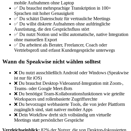
mobile Aufnahmen ohne Laptop
✅ Du brauchst mehrsprachige Transkription in 100+
Sprachen mit hoher Genauigkeit
✅ Du schätzt Datenschutz für vertrauliche Meetings
✅ Du willst diskrete Aufnahmen ohne aufdringliche
Ausrüstung, die den Gesprächsfluss stört
✅ Du nutzt Notion und willst automatische, native Integration
ohne manuellen Export
✅ Du arbeitest als Berater, Freelancer, Coach oder
Vertriebsprofi und erfasst Kundengespräche unterwegs
Wann du Speakwise nicht wählen solltest
❌ Du nutzt ausschließlich Android oder Windows (Speakwise
ist nur für iOS)
❌ Du brauchst Desktop-Videoanruf-Integration mit Zoom-,
Teams- oder Google Meet-Bots
❌ Du benötigst Team-Kollaborationsfunktionen wie geteilte
Workspaces und rollenbasierte Zugriffsrechte
❌ Du bevorzugst webbasierte Tools, die von jeder Plattform
zugänglich sind, statt nativer mobiler Apps
❌ Dein Workflow dreht sich vollständig um virtuelle
Meetings statt persönlicher Gespräche
Vergleichseinblick:
82% der Nutzer, die von Desktop-fokussierten