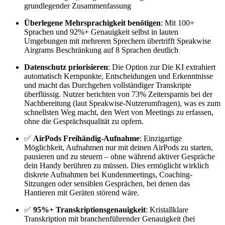
grundlegender Zusammenfassung
Überlegene Mehrsprachigkeit benötigen
: Mit 100+
Sprachen und 92%+ Genauigkeit selbst in lauten
Umgebungen mit mehreren Sprechern übertrifft Speakwise
Airgrams Beschränkung auf 8 Sprachen deutlich
Datenschutz priorisieren
: Die Option zur Die KI extrahiert
automatisch Kernpunkte, Entscheidungen und Erkenntnisse
und macht das Durchgehen vollständiger Transkripte
überflüssig. Nutzer berichten von 73% Zeitersparnis bei der
Nachbereitung (laut Speakwise-Nutzerumfragen), was es zum
schnellsten Weg macht, den Wert von Meetings zu erfassen,
ohne die Gesprächsqualität zu opfern.
✅
AirPods Freihändig-Aufnahme
: Einzigartige
Möglichkeit, Aufnahmen nur mit deinen AirPods zu starten,
pausieren und zu steuern – ohne während aktiver Gespräche
dein Handy berühren zu müssen. Dies ermöglicht wirklich
diskrete Aufnahmen bei Kundenmeetings, Coaching-
Sitzungen oder sensiblen Gesprächen, bei denen das
Hantieren mit Geräten störend wäre.
✅
95%+ Transkriptionsgenauigkeit
: Kristallklare
Transkription mit branchenführender Genauigkeit (bei