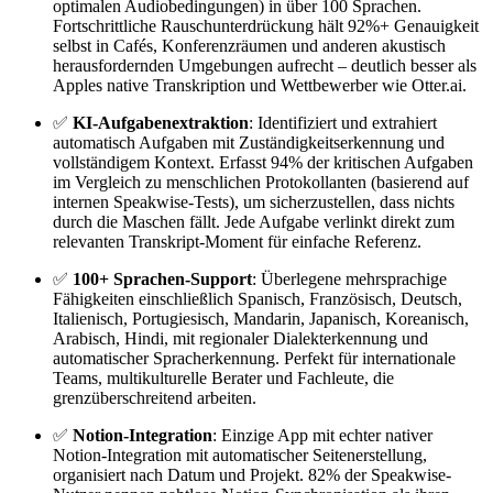
optimalen Audiobedingungen) in über 100 Sprachen.
Fortschrittliche Rauschunterdrückung hält 92%+ Genauigkeit
selbst in Cafés, Konferenzräumen und anderen akustisch
herausfordernden Umgebungen aufrecht – deutlich besser als
Apples native Transkription und Wettbewerber wie Otter.ai.
✅
KI-Aufgabenextraktion
: Identifiziert und extrahiert
automatisch Aufgaben mit Zuständigkeitserkennung und
vollständigem Kontext. Erfasst 94% der kritischen Aufgaben
im Vergleich zu menschlichen Protokollanten (basierend auf
internen Speakwise-Tests), um sicherzustellen, dass nichts
durch die Maschen fällt. Jede Aufgabe verlinkt direkt zum
relevanten Transkript-Moment für einfache Referenz.
✅
100+ Sprachen-Support
: Überlegene mehrsprachige
Fähigkeiten einschließlich Spanisch, Französisch, Deutsch,
Italienisch, Portugiesisch, Mandarin, Japanisch, Koreanisch,
Arabisch, Hindi, mit regionaler Dialekterkennung und
automatischer Spracherkennung. Perfekt für internationale
Teams, multikulturelle Berater und Fachleute, die
grenzüberschreitend arbeiten.
✅
Notion-Integration
: Einzige App mit echter nativer
Notion-Integration mit automatischer Seitenerstellung,
organisiert nach Datum und Projekt. 82% der Speakwise-