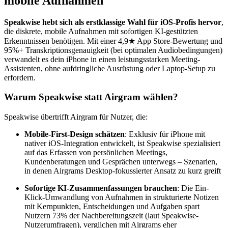
mobile Aufnahmen
Speakwise hebt sich als erstklassige Wahl für iOS-Profis hervor
,
die diskrete, mobile Aufnahmen mit sofortigen KI-gestützten
Erkenntnissen benötigen. Mit einer 4,9★ App Store-Bewertung und
95%+ Transkriptionsgenauigkeit (bei optimalen Audiobedingungen)
verwandelt es dein iPhone in einen leistungsstarken Meeting-
Assistenten, ohne aufdringliche Ausrüstung oder Laptop-Setup zu
erfordern.
Warum Speakwise statt Airgram wählen?
Speakwise übertrifft Airgram für Nutzer, die:
Mobile-First-Design schätzen
: Exklusiv für iPhone mit
nativer iOS-Integration entwickelt, ist Speakwise spezialisiert
auf das Erfassen von persönlichen Meetings,
Kundenberatungen und Gesprächen unterwegs – Szenarien,
in denen Airgrams Desktop-fokussierter Ansatz zu kurz greift
Sofortige KI-Zusammenfassungen brauchen
: Die Ein-
Klick-Umwandlung von Aufnahmen in strukturierte Notizen
mit Kernpunkten, Entscheidungen und Aufgaben spart
Nutzern 73% der Nachbereitungszeit (laut Speakwise-
Nutzerumfragen), verglichen mit Airgrams eher