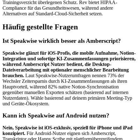
Trainingsverzicht überlegenen Schutz. Rev bietet HIPAA-
Compliance für das Gesundheitswesen, während andere
Alternativen auf Standard-Cloud-Sicherheit setzen.
Häufig gestellte Fragen
Ist Speakwise wirklich besser als Amberscript?
Speakwise glänzt für iOS-Profis, die mobile Aufnahme, Notion-
Integration und sofortige KI-Zusammenfassungen priorisieren,
während Amberscript Nutzer bedient, die Desktop-
Dateiverarbeitung mit optionaler menschlicher Bearbeitung
brauchen.
Laut Speakwise-Nutzerumfragen nennen 73% der
Wechsler Zeitersparnis durch KI-Zusammenfassungen als ihren
Hauptvorteil, während 82% native Notion-Synchronisation
gegenüber manuellen Exporten schätzen (basierend auf internen
Nutzerdaten). Wähle basierend auf deinem primären Meeting-Typ
und Geräte-Ökosystem.
Kann ich Speakwise auf Android nutzen?
Nein, Speakwise ist iOS-exklusiv, speziell für iPhone und iPad
konzipiert.
Für Android-Nutzer eignen sich Amberscript,
Transkriptor oder Happy Scribe mit plattformübergreifendem