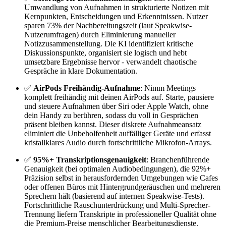
Umwandlung von Aufnahmen in strukturierte Notizen mit
Kernpunkten, Entscheidungen und Erkenntnissen. Nutzer
sparen 73% der Nachbereitungszeit (laut Speakwise-
Nutzerumfragen) durch Eliminierung manueller
Notizzusammenstellung. Die KI identifiziert kritische
Diskussionspunkte, organisiert sie logisch und hebt
umsetzbare Ergebnisse hervor - verwandelt chaotische
Gespräche in klare Dokumentation.
✅
AirPods Freihändig-Aufnahme
: Nimm Meetings
komplett freihändig mit deinen AirPods auf. Starte, pausiere
und steuere Aufnahmen über Siri oder Apple Watch, ohne
dein Handy zu berühren, sodass du voll in Gesprächen
präsent bleiben kannst. Dieser diskrete Aufnahmeansatz
eliminiert die Unbeholfenheit auffälliger Geräte und erfasst
kristallklares Audio durch fortschrittliche Mikrofon-Arrays.
✅
95%+ Transkriptionsgenauigkeit
: Branchenführende
Genauigkeit (bei optimalen Audiobedingungen), die 92%+
Präzision selbst in herausfordernden Umgebungen wie Cafes
oder offenen Büros mit Hintergrundgeräuschen und mehreren
Sprechern hält (basierend auf internen Speakwise-Tests).
Fortschrittliche Rauschunterdrückung und Multi-Sprecher-
Trennung liefern Transkripte in professioneller Qualität ohne
die Premium-Preise menschlicher Bearbeitungsdienste.