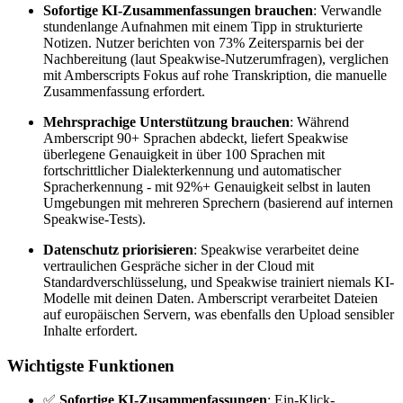
Sofortige KI-Zusammenfassungen brauchen
: Verwandle
stundenlange Aufnahmen mit einem Tipp in strukturierte
Notizen. Nutzer berichten von 73% Zeitersparnis bei der
Nachbereitung (laut Speakwise-Nutzerumfragen), verglichen
mit Amberscripts Fokus auf rohe Transkription, die manuelle
Zusammenfassung erfordert.
Mehrsprachige Unterstützung brauchen
: Während
Amberscript 90+ Sprachen abdeckt, liefert Speakwise
überlegene Genauigkeit in über 100 Sprachen mit
fortschrittlicher Dialekterkennung und automatischer
Spracherkennung - mit 92%+ Genauigkeit selbst in lauten
Umgebungen mit mehreren Sprechern (basierend auf internen
Speakwise-Tests).
Datenschutz priorisieren
: Speakwise verarbeitet deine
vertraulichen Gespräche sicher in der Cloud mit
Standardverschlüsselung, und Speakwise trainiert niemals KI-
Modelle mit deinen Daten. Amberscript verarbeitet Dateien
auf europäischen Servern, was ebenfalls den Upload sensibler
Inhalte erfordert.
Wichtigste Funktionen
✅
Sofortige KI-Zusammenfassungen
: Ein-Klick-