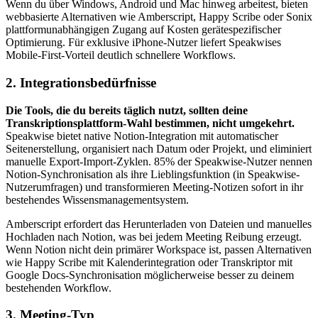
Wenn du über Windows, Android und Mac hinweg arbeitest, bieten
webbasierte Alternativen wie Amberscript, Happy Scribe oder Sonix
plattformunabhängigen Zugang auf Kosten gerätespezifischer
Optimierung. Für exklusive iPhone-Nutzer liefert Speakwises
Mobile-First-Vorteil deutlich schnellere Workflows.
2. Integrationsbedürfnisse
Die Tools, die du bereits täglich nutzt, sollten deine
Transkriptionsplattform-Wahl bestimmen, nicht umgekehrt.
Speakwise bietet native Notion-Integration mit automatischer
Seitenerstellung, organisiert nach Datum oder Projekt, und eliminiert
manuelle Export-Import-Zyklen. 85% der Speakwise-Nutzer nennen
Notion-Synchronisation als ihre Lieblingsfunktion (in Speakwise-
Nutzerumfragen) und transformieren Meeting-Notizen sofort in ihr
bestehendes Wissensmanagementsystem.
Amberscript erfordert das Herunterladen von Dateien und manuelles
Hochladen nach Notion, was bei jedem Meeting Reibung erzeugt.
Wenn Notion nicht dein primärer Workspace ist, passen Alternativen
wie Happy Scribe mit Kalenderintegration oder Transkriptor mit
Google Docs-Synchronisation möglicherweise besser zu deinem
bestehenden Workflow.
3. Meeting-Typ