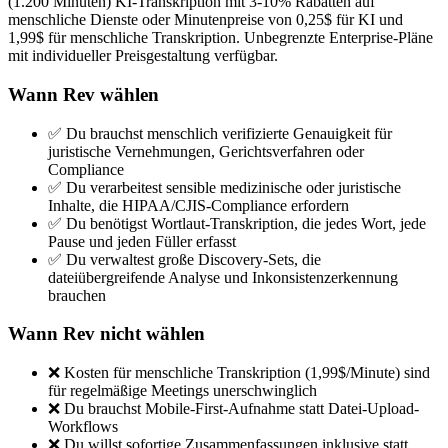
(1.200 Minuten) KI-Transkription mit 3-10% Rabatten auf
menschliche Dienste oder Minutenpreise von 0,25$ für KI und
1,99$ für menschliche Transkription. Unbegrenzte Enterprise-Pläne
mit individueller Preisgestaltung verfügbar.
Wann Rev wählen
✅ Du brauchst menschlich verifizierte Genauigkeit für
juristische Vernehmungen, Gerichtsverfahren oder
Compliance
✅ Du verarbeitest sensible medizinische oder juristische
Inhalte, die HIPAA/CJIS-Compliance erfordern
✅ Du benötigst Wortlaut-Transkription, die jedes Wort, jede
Pause und jeden Füller erfasst
✅ Du verwaltest große Discovery-Sets, die
dateiübergreifende Analyse und Inkonsistenzerkennung
brauchen
Wann Rev nicht wählen
❌ Kosten für menschliche Transkription (1,99$/Minute) sind
für regelmäßige Meetings unerschwinglich
❌ Du brauchst Mobile-First-Aufnahme statt Datei-Upload-
Workflows
❌ Du willst sofortige Zusammenfassungen inklusive statt