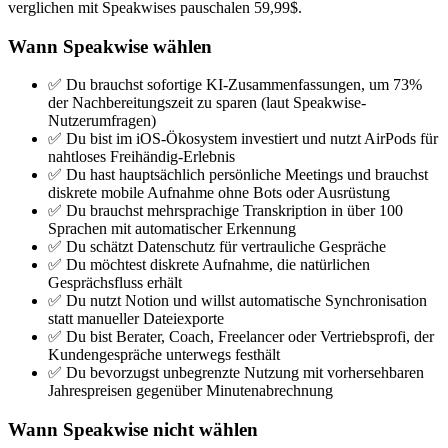
verglichen mit Speakwises pauschalen 59,99$.
Wann Speakwise wählen
✅ Du brauchst sofortige KI-Zusammenfassungen, um 73%
der Nachbereitungszeit zu sparen (laut Speakwise-
Nutzerumfragen)
✅ Du bist im iOS-Ökosystem investiert und nutzt AirPods für
nahtloses Freihändig-Erlebnis
✅ Du hast hauptsächlich persönliche Meetings und brauchst
diskrete mobile Aufnahme ohne Bots oder Ausrüstung
✅ Du brauchst mehrsprachige Transkription in über 100
Sprachen mit automatischer Erkennung
✅ Du schätzt Datenschutz für vertrauliche Gespräche
✅ Du möchtest diskrete Aufnahme, die natürlichen
Gesprächsfluss erhält
✅ Du nutzt Notion und willst automatische Synchronisation
statt manueller Dateiexporte
✅ Du bist Berater, Coach, Freelancer oder Vertriebsprofi, der
Kundengespräche unterwegs festhält
✅ Du bevorzugst unbegrenzte Nutzung mit vorhersehbaren
Jahrespreisen gegenüber Minutenabrechnung
Wann Speakwise nicht wählen