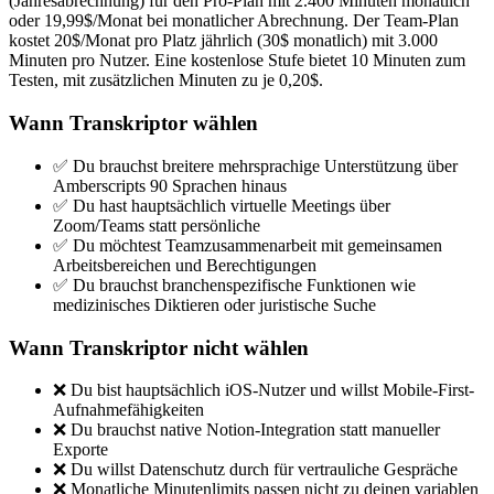
(Jahresabrechnung) für den Pro-Plan mit 2.400 Minuten monatlich
oder 19,99$/Monat bei monatlicher Abrechnung. Der Team-Plan
kostet 20$/Monat pro Platz jährlich (30$ monatlich) mit 3.000
Minuten pro Nutzer. Eine kostenlose Stufe bietet 10 Minuten zum
Testen, mit zusätzlichen Minuten zu je 0,20$.
Wann Transkriptor wählen
✅ Du brauchst breitere mehrsprachige Unterstützung über
Amberscripts 90 Sprachen hinaus
✅ Du hast hauptsächlich virtuelle Meetings über
Zoom/Teams statt persönliche
✅ Du möchtest Teamzusammenarbeit mit gemeinsamen
Arbeitsbereichen und Berechtigungen
✅ Du brauchst branchenspezifische Funktionen wie
medizinisches Diktieren oder juristische Suche
Wann Transkriptor nicht wählen
❌ Du bist hauptsächlich iOS-Nutzer und willst Mobile-First-
Aufnahmefähigkeiten
❌ Du brauchst native Notion-Integration statt manueller
Exporte
❌ Du willst Datenschutz durch für vertrauliche Gespräche
❌ Monatliche Minutenlimits passen nicht zu deinen variablen