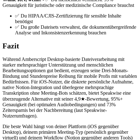
Genauigkeit für juristische oder medizinische Compliance brauchst
✅ Du HIPAA/CJIS-Zertifizierung für sensible Inhalte
benötigst
✅ Du große Dateisets verwaltest, die dokumentübergreifende
Analyse und Inkonsistenzerkennung brauchen
Fazit
Während Amberscript Desktop-basierte Dateiverarbeitung mit
starker mehrsprachiger Unterstützung und menschlichen
Bearbeitungsoptionen gut bedient, erzeugen seine Drei-Monats-
Bindung und Stundenpreise Reibung für mobile Profis mit variablen
Bedürfnissen. Für iOS-Nutzer, die diskrete persönliche Aufnahme,
native Notion-Integration und überlegene mehrsprachige
Transkription ohne Meeting-Bots schätzen, bietet Speakwise eine
überzeugende Alternative mit seiner 4,9★-Bewertung, 95%+
Genauigkeit (bei optimalen Audiobedingungen) und 73%
Zeitersparnis bei der Nachbereitung (laut Speakwise-
Nutzerumfragen).
Die beste Wahl hängt von deiner Plattform (iOS gegenüber
Desktop), deinem primären Meeting-Typ (persönlich gegenüber
virtuell) und deinem Workflow (Notion gegenüber anderen Tools)