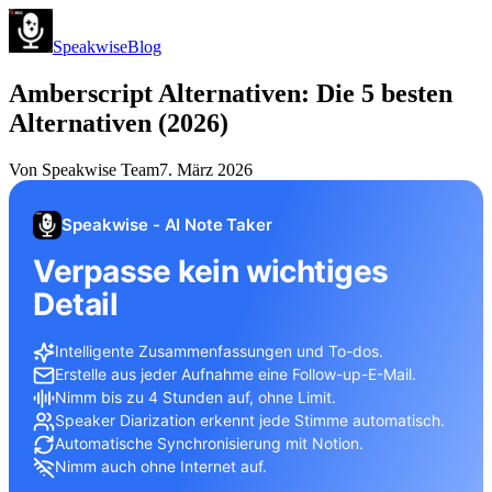
Speakwise
Blog
Amberscript Alternativen: Die 5 besten
Alternativen (2026)
Von
Speakwise Team
7. März 2026
Speakwise - AI Note Taker
Verpasse kein wichtiges
Detail
Intelligente Zusammenfassungen und To-dos.
Erstelle aus jeder Aufnahme eine Follow-up-E-Mail.
Nimm bis zu 4 Stunden auf, ohne Limit.
Speaker Diarization erkennt jede Stimme automatisch.
Automatische Synchronisierung mit Notion.
Nimm auch ohne Internet auf.