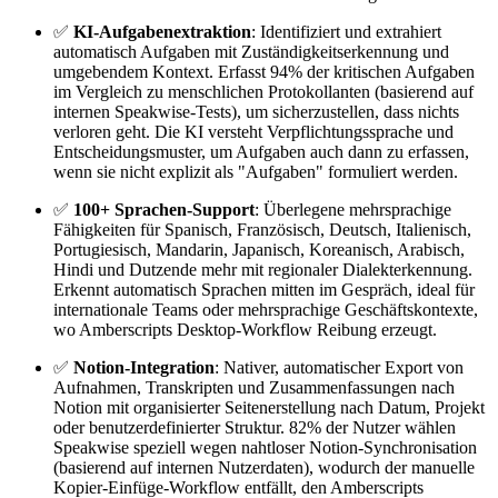
✅
KI-Aufgabenextraktion
: Identifiziert und extrahiert
automatisch Aufgaben mit Zuständigkeitserkennung und
umgebendem Kontext. Erfasst 94% der kritischen Aufgaben
im Vergleich zu menschlichen Protokollanten (basierend auf
internen Speakwise-Tests), um sicherzustellen, dass nichts
verloren geht. Die KI versteht Verpflichtungssprache und
Entscheidungsmuster, um Aufgaben auch dann zu erfassen,
wenn sie nicht explizit als "Aufgaben" formuliert werden.
✅
100+ Sprachen-Support
: Überlegene mehrsprachige
Fähigkeiten für Spanisch, Französisch, Deutsch, Italienisch,
Portugiesisch, Mandarin, Japanisch, Koreanisch, Arabisch,
Hindi und Dutzende mehr mit regionaler Dialekterkennung.
Erkennt automatisch Sprachen mitten im Gespräch, ideal für
internationale Teams oder mehrsprachige Geschäftskontexte,
wo Amberscripts Desktop-Workflow Reibung erzeugt.
✅
Notion-Integration
: Nativer, automatischer Export von
Aufnahmen, Transkripten und Zusammenfassungen nach
Notion mit organisierter Seitenerstellung nach Datum, Projekt
oder benutzerdefinierter Struktur. 82% der Nutzer wählen
Speakwise speziell wegen nahtloser Notion-Synchronisation
(basierend auf internen Nutzerdaten), wodurch der manuelle
Kopier-Einfüge-Workflow entfällt, den Amberscripts