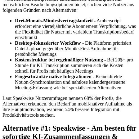
menschlichen Bearbeitungsoptionen bietet, suchen viele Nutzer aus
folgenden Gründen nach Alternativen:
Drei-Monats-Mindestvertragslaufzeit
- Amberscript
erfordert eine vierteljährliche Abonnement-Verpflichtung, was
die Flexibilität für Nutzer mit variablem Transkriptionsbedarf
einschränkt
Desktop-fokussierter Workflow
- Die Plattform priorisiert
Datei-Upload gegenüber Mobile-First-Aufnahme für
persönliche Meetings
Kostenstruktur bei regelmäßiger Nutzung
- Bei 20$+ pro
Stunde für KI-Transkription summieren sich die Kosten
schnell für Profis mit häufigen Meetings
Eingeschränkte native Integrationen
- Keine direkte
Notion-Synchronisation und nahtlose kalendergesteuerte
Meeting-Erfassung wie bei spezialisierten Alternativen
Laut Speakwise-Nutzerumfragen nennen 68% der Profis, die
Alternativen erkunden, den Bedarf an mobil-nativer Aufnahme als
ihre Hauptmotivation, während 54% bessere Integration mit
Produktivitätstools suchen.
Alternative #1: Speakwise - Am besten für
sofortige KI-Zusammenfassungen &