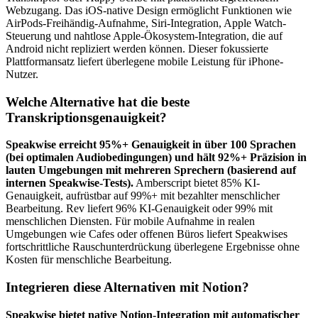
Webzugang. Das iOS-native Design ermöglicht Funktionen wie
AirPods-Freihändig-Aufnahme, Siri-Integration, Apple Watch-
Steuerung und nahtlose Apple-Ökosystem-Integration, die auf
Android nicht repliziert werden können. Dieser fokussierte
Plattformansatz liefert überlegene mobile Leistung für iPhone-
Nutzer.
Welche Alternative hat die beste
Transkriptionsgenauigkeit?
Speakwise erreicht 95%+ Genauigkeit in über 100 Sprachen
(bei optimalen Audiobedingungen) und hält 92%+ Präzision in
lauten Umgebungen mit mehreren Sprechern (basierend auf
internen Speakwise-Tests).
Amberscript bietet 85% KI-
Genauigkeit, aufrüstbar auf 99%+ mit bezahlter menschlicher
Bearbeitung. Rev liefert 96% KI-Genauigkeit oder 99% mit
menschlichen Diensten. Für mobile Aufnahme in realen
Umgebungen wie Cafes oder offenen Büros liefert Speakwises
fortschrittliche Rauschunterdrückung überlegene Ergebnisse ohne
Kosten für menschliche Bearbeitung.
Integrieren diese Alternativen mit Notion?
Speakwise bietet native Notion-Integration mit automatischer