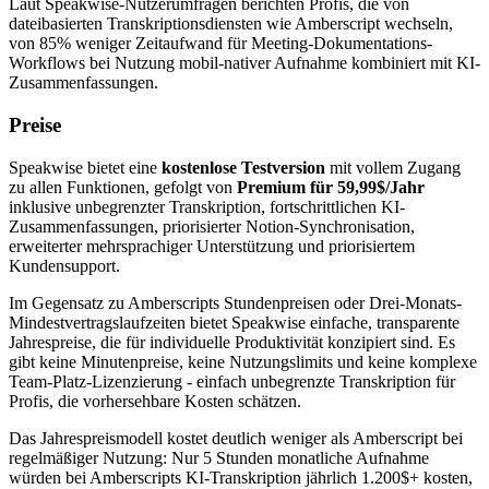
Laut Speakwise-Nutzerumfragen berichten Profis, die von
dateibasierten Transkriptionsdiensten wie Amberscript wechseln,
von 85% weniger Zeitaufwand für Meeting-Dokumentations-
Workflows bei Nutzung mobil-nativer Aufnahme kombiniert mit KI-
Zusammenfassungen.
Preise
Speakwise bietet eine
kostenlose Testversion
mit vollem Zugang
zu allen Funktionen, gefolgt von
Premium für 59,99$/Jahr
inklusive unbegrenzter Transkription, fortschrittlichen KI-
Zusammenfassungen, priorisierter Notion-Synchronisation,
erweiterter mehrsprachiger Unterstützung und priorisiertem
Kundensupport.
Im Gegensatz zu Amberscripts Stundenpreisen oder Drei-Monats-
Mindestvertragslaufzeiten bietet Speakwise einfache, transparente
Jahrespreise, die für individuelle Produktivität konzipiert sind. Es
gibt keine Minutenpreise, keine Nutzungslimits und keine komplexe
Team-Platz-Lizenzierung - einfach unbegrenzte Transkription für
Profis, die vorhersehbare Kosten schätzen.
Das Jahrespreismodell kostet deutlich weniger als Amberscript bei
regelmäßiger Nutzung: Nur 5 Stunden monatliche Aufnahme
würden bei Amberscripts KI-Transkription jährlich 1.200$+ kosten,