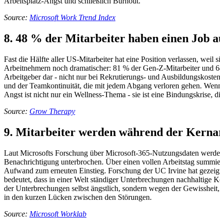
Arbeitsplatz-Angst und schließlich Burnout.
Source:
Microsoft Work Trend Index
8. 48 % der Mitarbeiter haben einen Job 
Fast die Hälfte aller US-Mitarbeiter hat eine Position verlassen, weil
Arbeitnehmern noch dramatischer: 81 % der Gen-Z-Mitarbeiter und 68 
Arbeitgeber dar - nicht nur bei Rekrutierungs- und Ausbildungskosten
und der Teamkontinuität, die mit jedem Abgang verloren gehen. Wenn Or
Angst ist nicht nur ein Wellness-Thema - sie ist eine Bindungskrise, 
Source:
Grow Therapy
9. Mitarbeiter werden während der Kernar
Laut Microsofts Forschung über Microsoft-365-Nutzungsdaten werden M
Benachrichtigung unterbrochen. Über einen vollen Arbeitstag summier
Aufwand zum erneuten Einstieg. Forschung der UC Irvine hat gezeigt,
bedeutet, dass in einer Welt ständiger Unterbrechungen nachhaltige 
der Unterbrechungen selbst ängstlich, sondern wegen der Gewissheit, d
in den kurzen Lücken zwischen den Störungen.
Source:
Microsoft Worklab