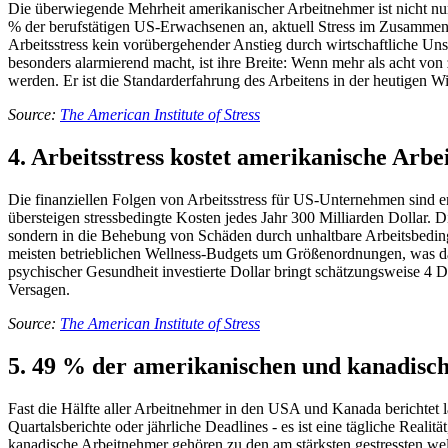
Die überwiegende Mehrheit amerikanischer Arbeitnehmer ist nicht nur 
% der berufstätigen US-Erwachsenen an, aktuell Stress im Zusammenha
Arbeitsstress kein vorübergehender Anstieg durch wirtschaftliche Uns
besonders alarmierend macht, ist ihre Breite: Wenn mehr als acht vo
werden. Er ist die Standarderfahrung des Arbeitens in der heutigen Wi
Source:
The American Institute of Stress
4. Arbeitsstress kostet amerikanische Arbe
Die finanziellen Folgen von Arbeitsstress für US-Unternehmen sind e
übersteigen stressbedingte Kosten jedes Jahr 300 Milliarden Dollar. 
sondern in die Behebung von Schäden durch unhaltbare Arbeitsbeding
meisten betrieblichen Wellness-Budgets um Größenordnungen, was dara
psychischer Gesundheit investierte Dollar bringt schätzungsweise 4 Do
Versagen.
Source:
The American Institute of Stress
5. 49 % der amerikanischen und kanadisch
Fast die Hälfte aller Arbeitnehmer in den USA und Kanada berichtet l
Quartalsberichte oder jährliche Deadlines - es ist eine tägliche Real
kanadische Arbeitnehmer gehören zu den am stärksten gestressten wel