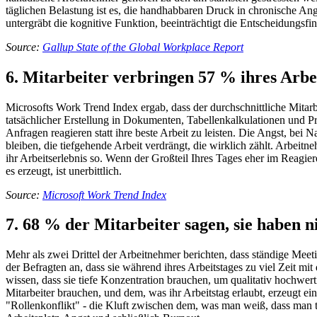
täglichen Belastung ist es, die handhabbaren Druck in chronische Angs
untergräbt die kognitive Funktion, beeinträchtigt die Entscheidungsf
Source:
Gallup State of the Global Workplace Report
6. Mitarbeiter verbringen 57 % ihres Arbe
Microsofts Work Trend Index ergab, dass der durchschnittliche Mitarb
tatsächlicher Erstellung in Dokumenten, Tabellenkalkulationen und Prä
Anfragen reagieren statt ihre beste Arbeit zu leisten. Die Angst, bei 
bleiben, die tiefgehende Arbeit verdrängt, die wirklich zählt. Arbeit
ihr Arbeitserlebnis so. Wenn der Großteil Ihres Tages eher im Reagier
es erzeugt, ist unerbittlich.
Source:
Microsoft Work Trend Index
7. 68 % der Mitarbeiter sagen, sie haben 
Mehr als zwei Drittel der Arbeitnehmer berichten, dass ständige Mee
der Befragten an, dass sie während ihres Arbeitstages zu viel Zeit mi
wissen, dass sie tiefe Konzentration brauchen, um qualitativ hochwert
Mitarbeiter brauchen, und dem, was ihr Arbeitstag erlaubt, erzeugt 
"Rollenkonflikt" - die Kluft zwischen dem, was man weiß, dass man tu