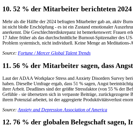
10. 52 % der Mitarbeiter berichteten 202
Mehr als die Hälfte der 2024 befragten Mitarbeiter gab an, aktiv Bu
ist nicht bloße Erschöpfung - es ist ein Zustand emotionaler Auszehr
anerkennt. Die Geschlechterdiskrepanz ist bemerkenswert: Frauen er
17 Jahre früher als das durchschnittliche Burnout-Spitzenalter des 
Problem systemisch, nicht individuell. Keine Menge an Meditations-Ap
Source:
Fortune / Mercer Global Talent Trends
11. 56 % der Mitarbeiter sagen, dass Angst 
Laut der ADAA Workplace Stress and Anxiety Disorders Survey berichte
haben. Dieselbe Umfrage ergab, dass 51 % sagen, Angst beeinträchtig
ihrer Arbeit. Deadlines sind der größte Stressfaktor (von 55 % der 
Gefühle - sie übersetzen sich in verpasste Beiträge, zurückgezogene 
ihrem Potenzial arbeitet, ist der aggregierte Produktivitätsverlust eno
Source:
Anxiety and Depression Association of America
12. 76 % der globalen Belegschaft sagen, 