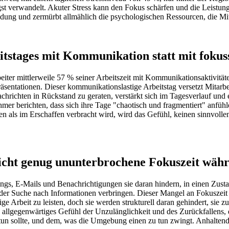
t verwandelt. Akuter Stress kann den Fokus schärfen und die Leistung st
indung und zermürbt allmählich die psychologischen Ressourcen, die Mit
itstages mit Kommunikation statt mit fokuss
eiter mittlerweile 57 % seiner Arbeitszeit mit Kommunikationsaktivität
sentationen. Dieser kommunikationslastige Arbeitstag versetzt Mitarbei
Nachrichten in Rückstand zu geraten, verstärkt sich im Tagesverlauf und
nehmer berichten, dass sich ihre Tage "chaotisch und fragmentiert" anfü
en als im Erschaffen verbracht wird, wird das Gefühl, keinen sinnvolle
nicht genug ununterbrochene Fokuszeit währ
tings, E-Mails und Benachrichtigungen sie daran hindern, in einen Zus
t der Suche nach Informationen verbringen. Dieser Mangel an Fokuszeit r
ige Arbeit zu leisten, doch sie werden strukturell daran gehindert, sie
ein allgegenwärtiges Gefühl der Unzulänglichkeit und des Zurückfallen
n sollte, und dem, was die Umgebung einen zu tun zwingt. Anhaltender 