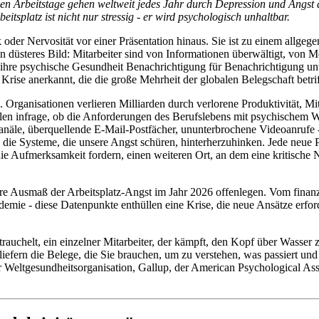
rden Arbeitstage gehen weltweit jedes Jahr durch Depression und Angst
splatz ist nicht nur stressig - er wird psychologisch unhaltbar.
k oder Nervosität vor einer Präsentation hinaus. Sie ist zu einem allge
n düsteres Bild: Mitarbeiter sind von Informationen überwältigt, von Me
ihre psychische Gesundheit Benachrichtigung für Benachrichtigung unte
rise anerkannt, die die große Mehrheit der globalen Belegschaft betrif
Organisationen verlieren Milliarden durch verlorene Produktivität, M
llen infrage, ob die Anforderungen des Berufslebens mit psychischem W
Kanäle, überquellende E-Mail-Postfächer, ununterbrochene Videoanrufe - 
u die Systeme, die unsere Angst schüren, hinterherzuhinken. Jede neue 
die Aufmerksamkeit fordern, einen weiteren Ort, an dem eine kritische 
hre Ausmaß der Arbeitsplatz-Angst im Jahr 2026 offenlegen. Vom finanz
demie - diese Datenpunkte enthüllen eine Krise, die neue Ansätze erfor
rauchelt, ein einzelner Mitarbeiter, der kämpft, den Kopf über Wasser zu
 liefern die Belege, die Sie brauchen, um zu verstehen, was passiert u
er Weltgesundheitsorganisation, Gallup, der American Psychological As