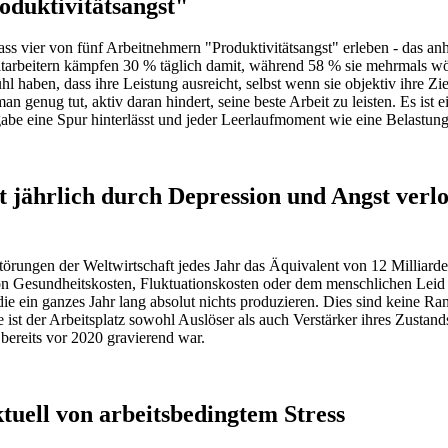
oduktivitätsangst"
 vier von fünf Arbeitnehmern "Produktivitätsangst" erleben - das anha
arbeitern kämpfen 30 % täglich damit, während 58 % sie mehrmals wöchen
 haben, dass ihre Leistung ausreicht, selbst wenn sie objektiv ihre Zie
 genug tut, aktiv daran hindert, seine beste Arbeit zu leisten. Es ist e
abe eine Spur hinterlässt und jeder Leerlaufmoment wie eine Belastung
t jährlich durch Depression und Angst verlo
örungen der Weltwirtschaft jedes Jahr das Äquivalent von 12 Milliarden
 von Gesundheitskosten, Fluktuationskosten oder dem menschlichen Leid 
, die ein ganzes Jahr lang absolut nichts produzieren. Dies sind keine
e ist der Arbeitsplatz sowohl Auslöser als auch Verstärker ihres Zust
bereits vor 2020 gravierend war.
tuell von arbeitsbedingtem Stress