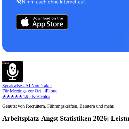
Nimm auch ohne Internet auf.
Speakwise -
AI Note Taker
Für Meetings vor Ort · iPhone
★★★★★
4.9 ·
Kostenlos
Genutzt von Recruitern, Führungskräften, Beratern und mehr.
Arbeitsplatz-Angst Statistiken 2026: Leis