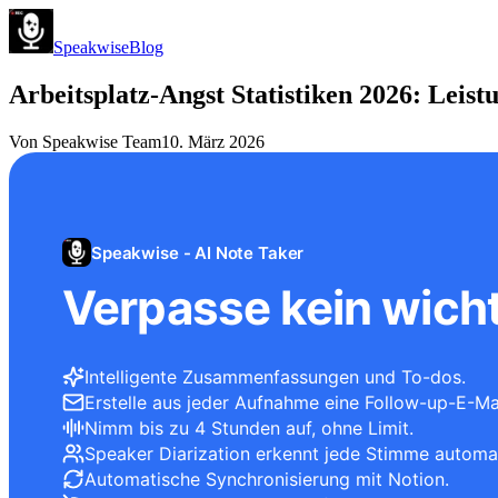
Speakwise
Blog
Arbeitsplatz-Angst Statistiken 2026: Leis
Von
Speakwise Team
10. März 2026
Speakwise - AI Note Taker
Verpasse kein wicht
Intelligente Zusammenfassungen und To-dos.
Erstelle aus jeder Aufnahme eine Follow-up-E-Mai
Nimm bis zu 4 Stunden auf, ohne Limit.
Speaker Diarization erkennt jede Stimme automa
Automatische Synchronisierung mit Notion.