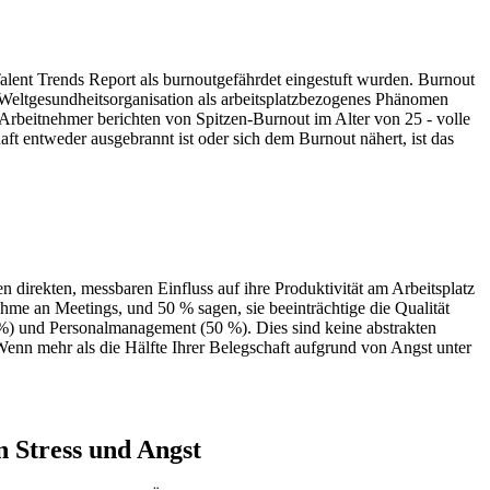
alent Trends Report als burnoutgefährdet eingestuft wurden. Burnout
e Weltgesundheitsorganisation als arbeitsplatzbezogenes Phänomen
rbeitnehmer berichten von Spitzen-Burnout im Alter von 25 - volle
ft entweder ausgebrannt ist oder sich dem Burnout nähert, ist das
 direkten, messbaren Einfluss auf ihre Produktivität am Arbeitsplatz
me an Meetings, und 50 % sagen, sie beeinträchtige die Qualität
 %) und Personalmanagement (50 %). Dies sind keine abstrakten
Wenn mehr als die Hälfte Ihrer Belegschaft aufgrund von Angst unter
n Stress und Angst