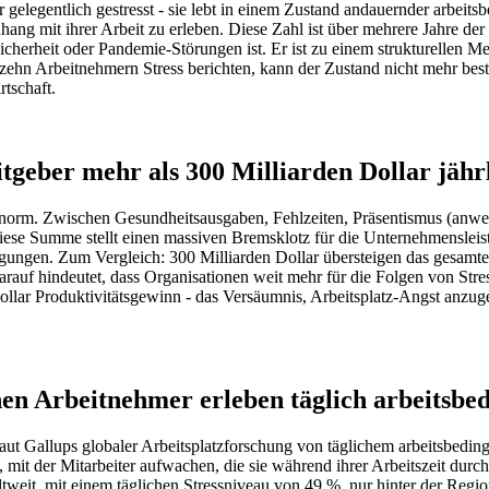
gelegentlich gestresst - sie lebt in einem Zustand andauernder arbeit
ng mit ihrer Arbeit zu erleben. Diese Zahl ist über mehrere Jahre der
icherheit oder Pandemie-Störungen ist. Er ist zu einem strukturellen 
n zehn Arbeitnehmern Stress berichten, kann der Zustand nicht mehr be
rtschaft.
itgeber mehr als 300 Milliarden Dollar jähr
norm. Zwischen Gesundheitsausgaben, Fehlzeiten, Präsentismus (anwese
Diese Summe stellt einen massiven Bremsklotz für die Unternehmensleist
ungen. Zum Vergleich: 300 Milliarden Dollar übersteigen das gesamte 
uf hindeutet, dass Organisationen weit mehr für die Folgen von Stress
llar Produktivitätsgewinn - das Versäumnis, Arbeitsplatz-Angst anzugeh
en Arbeitnehmer erleben täglich arbeitsbed
aut Gallups globaler Arbeitsplatzforschung von täglichem arbeitsbeding
ität, mit der Mitarbeiter aufwachen, die sie während ihrer Arbeitszeit 
tweit, mit einem täglichen Stressniveau von 49 %, nur hinter der Regio