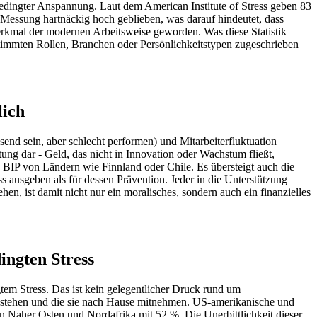
sbedingter Anspannung. Laut dem American Institute of Stress geben 83
 Messung hartnäckig hoch geblieben, was darauf hindeutet, dass
Merkmal der modernen Arbeitsweise geworden. Was diese Statistik
stimmten Rollen, Branchen oder Persönlichkeitstypen zugeschrieben
lich
nd sein, aber schlecht performen) und Mitarbeiterfluktuation
ung dar - Geld, das nicht in Innovation oder Wachstum fließt,
BIP von Ländern wie Finnland oder Chile. Es übersteigt auch die
 ausgeben als für dessen Prävention. Jeder in die Unterstützung
en, ist damit nicht nur ein moralisches, sondern auch ein finanzielles
ingten Stress
tem Stress. Das ist kein gelegentlicher Druck rund um
durchstehen und die sie nach Hause mitnehmen. US-amerikanische und
n Naher Osten und Nordafrika mit 52 %. Die Unerbittlichkeit dieser