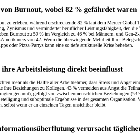
4 von Burnout, wobei 82 % gefährdet waren
rnout zu erleben, während erschreckende 82 % laut dem Mercer Global T
ung, Zynismus und verminderter beruflicher Leistungsfähigkeit, den di
leben Burnout zu 59 % im Vergleich zu 46 % bei Männern, und Gen-Z-A
US-Amerikaners von 42. Wenn die überwiegende Mehrheit Ihrer Belegscha
ps oder Pizza-Partys kann eine so tiefe strukturelle Krise beheben.
ihre Arbeitsleistung direkt beeinflusst
n mehr als die Hälfte aller Arbeitnehmer, dass Stress und Angst einen
e ihre Beziehungen zu Kollegen, 43 % vermeiden aus Angst die Teilnah
Befragten genannt), gefolgt von zwischenmenschlichen Beziehungen (53
Beteiligung und suboptimale Ergebnisse in der gesamten Organisation. 
rm, selbst wenn er an einzelnen Tagen unsichtbar bleibt.
Informationsüberflutung verursacht tägliche