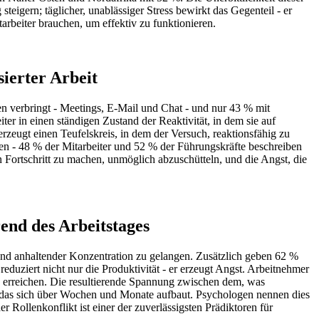
eigern; täglicher, unablässiger Stress bewirkt das Gegenteil - er
arbeiter brauchen, um effektiv zu funktionieren.
ierter Arbeit
en verbringt - Meetings, E-Mail und Chat - und nur 43 % mit
ter in einen ständigen Zustand der Reaktivität, in dem sie auf
 erzeugt einen Teufelskreis, in dem der Versuch, reaktionsfähig zu
hlen - 48 % der Mitarbeiter und 52 % der Führungskräfte beschreiben
n Fortschritt zu machen, unmöglich abzuschütteln, und die Angst, die
end des Arbeitstages
tand anhaltender Konzentration zu gelangen. Zusätzlich geben 62 %
eduziert nicht nur die Produktivität - er erzeugt Angst. Arbeitnehmer
 zu erreichen. Die resultierende Spannung zwischen dem, was
s, das sich über Wochen und Monate aufbaut. Psychologen nennen dies
Rollenkonflikt ist einer der zuverlässigsten Prädiktoren für