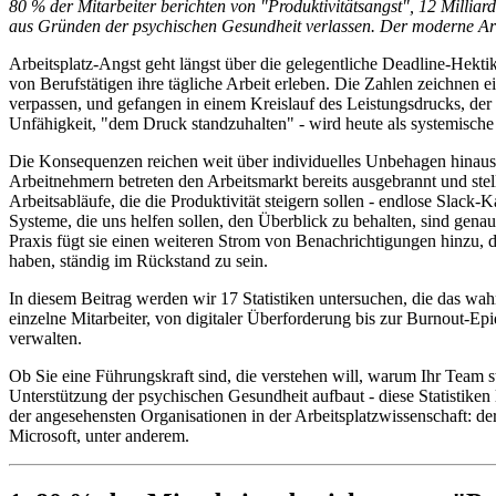
80 % der Mitarbeiter berichten von "Produktivitätsangst", 12 Millia
aus Gründen der psychischen Gesundheit verlassen. Der moderne Arbeit
Arbeitsplatz-Angst geht längst über die gelegentliche Deadline-Hekti
von Berufstätigen ihre tägliche Arbeit erleben. Die Zahlen zeichnen ei
verpassen, und gefangen in einem Kreislauf des Leistungsdrucks, der 
Unfähigkeit, "dem Druck standzuhalten" - wird heute als systemische K
Die Konsequenzen reichen weit über individuelles Unbehagen hinaus. 
Arbeitnehmern betreten den Arbeitsmarkt bereits ausgebrannt und ste
Arbeitsabläufe, die die Produktivität steigern sollen - endlose Slack-
Systeme, die uns helfen sollen, den Überblick zu behalten, sind gena
Praxis fügt sie einen weiteren Strom von Benachrichtigungen hinzu, 
haben, ständig im Rückstand zu sein.
In diesem Beitrag werden wir 17 Statistiken untersuchen, die das wa
einzelne Mitarbeiter, von digitaler Überforderung bis zur Burnout-Epi
verwalten.
Ob Sie eine Führungskraft sind, die verstehen will, warum Ihr Team st
Unterstützung der psychischen Gesundheit aufbaut - diese Statistiken
der angesehensten Organisationen in der Arbeitsplatzwissenschaft: d
Microsoft, unter anderem.