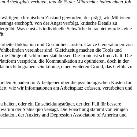
 am Arbeitsplatz verloren, und 48 % der Mitarbeiter haben einen Job
genwärtigen, chronischen Zustand geworden, der prägt, wie Millionen
etings erschöpft, von der Angst verfolgt, kritische Details zu
rgräbt. Was einst als individuelle Schwäche betrachtet wurde - eine
ft.
itarbeiterfluktuation und Gesundheitskosten. Ganze Generationen von
ohlbefinden vereinbar sind. Gleichzeitig machen die Tools und
die Dinge oft schlimmer statt besser. Die Ironie ist schmerzhaft: Die
Plattform verspricht, die Kommunikation zu optimieren, doch in der
Nachricht begraben sein könnte, einen weiteren Grund, das Gefühl zu
iellen Schaden für Arbeitgeber über die psychologischen Kosten für
dert, wie wir Informationen am Arbeitsplatz erfassen, verarbeiten und
 halten, oder ein Entscheidungsträger, der den Fall für bessere
nd warum der Status quo versagt. Die Forschung stammt von einigen
sociation, der Anxiety and Depression Association of America und