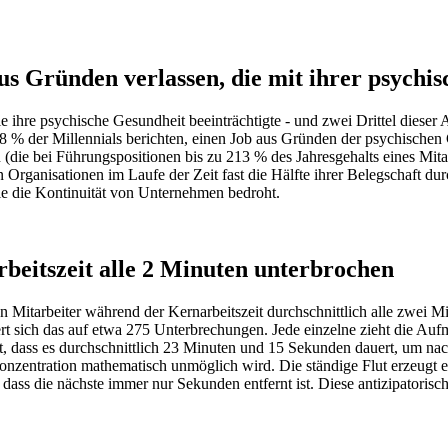
aus Gründen verlassen, die mit ihrer psyc
 sie ihre psychische Gesundheit beeinträchtigte - und zwei Drittel diese
% der Millennials berichten, einen Job aus Gründen der psychischen G
 (die bei Führungspositionen bis zu 213 % des Jahresgehalts eines Mita
ganisationen im Laufe der Zeit fast die Hälfte ihrer Belegschaft durch
die die Kontinuität von Unternehmen bedroht.
beitszeit alle 2 Minuten unterbrochen
itarbeiter während der Kernarbeitszeit durchschnittlich alle zwei Mi
t sich das auf etwa 275 Unterbrechungen. Jede einzelne zieht die Auf
 dass es durchschnittlich 23 Minuten und 15 Sekunden dauert, um nach
Konzentration mathematisch unmöglich wird. Die ständige Flut erzeugt
ass die nächste immer nur Sekunden entfernt ist. Diese antizipatorische