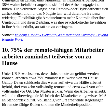
Umfragedaten zeigen, dass Mitarbeiter an flexiblen Arbeitsplätzen
38% wahrscheinlicher angeben, sich bei der Arbeit engagiert zu
fühlen. Die verbreitete Angst, dass Remote- oder Hybridarbeiter sich
zurückziehen und nur das Nötigste tun, wird durch die Evidenz
widerlegt. Flexibilität gibt Arbeitnehmern mehr Kontrolle über ihre
Umgebung und ihren Zeitplan, was ihre psychologische Investition
in ihre Arbeit erhöht, anstatt sie zu verringern.
Source:
Velocity Global - Flexibility as a Retention Strategy: Beyond
Remote Work
10. 75% der remote-fähigen Mitarbeiter
arbeiten zumindest teilweise von zu
Hause
Unter US-Erwachsenen, deren Jobs remote ausgeführt werden
können, arbeiten etwa 75% zumindest teilweise von zu Hause.
Gallup-Daten schlüsseln dies weiter auf: etwa die Hälfte arbeitet
hybrid, drei von zehn vollständig remote und etwa zwei von zehn
vollständig vor Ort. Das Muster ist klar. Wenn die Arbeit es erlaubt,
wählt die überwiegende Mehrheit der Mitarbeiter ein gewisses Maß
an Standortflexibilität. Vollständig vor Ort arbeitende Regelungen
für remote-fähige Rollen sind nun die Minderheitsposition.