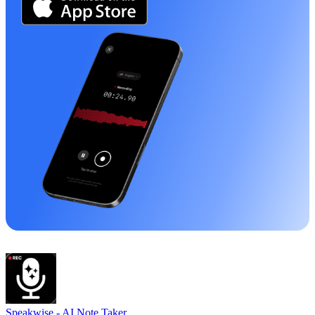
Speakwise -
AI Note Taker