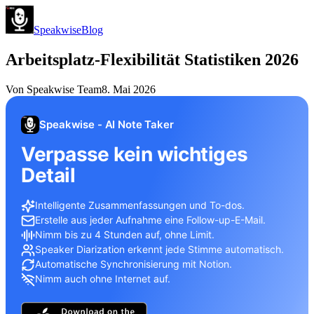
Speakwise
Blog
Arbeitsplatz-Flexibilität Statistiken 2026
Von
Speakwise Team
8. Mai 2026
Speakwise - AI Note Taker
Verpasse kein wichtiges
Detail
Intelligente Zusammenfassungen und To-dos.
Erstelle aus jeder Aufnahme eine Follow-up-E-Mail.
Nimm bis zu 4 Stunden auf, ohne Limit.
Speaker Diarization erkennt jede Stimme automatisch.
Automatische Synchronisierung mit Notion.
Nimm auch ohne Internet auf.