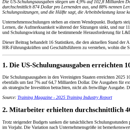
Die US-Schulungsausgaben stiegen um 4,9% auf 102,8 Milliarden Dol
durchschnittlich 874 Dollar pro Lernenden aus, und 88% nennen Lerne
Schulungssitzungen, und die Hälfte sagt, die Arbeitsbelastung lasse 
Unternehmensschulungen stehen an einem Wendepunkt. Budgets steige
Lernen, die Aufmerksamkeit während der Sitzungen sinkt, und nur 11
und Schulungswirkung ist die bestimmende Herausforderung für L&D
Dieser Beitrag behandelt 16 Statistiken, die den aktuellen Stand d
HR-Führungskräften und Geschäftsführern zu verstehen, wohin die Sch
1. Die US-Schulungsausgaben erreichten 10
Die Schulungsausgaben in den Vereinigten Staaten erreichten 2025 10
ebenfalls um fast 7% auf 64,7 Milliarden Dollar. Die Ausgaben für ex
als strategische Investition betrachten, nicht als freiwillige Ausga
Source:
Training Magazine - 2025 Training Industry Report
2. Mitarbeiter erhielten durchschnittlich
Trotz steigender Budgets sanken die tatsächlichen Schulungsstunden 
im Vorjahr. Die Variation nach Unternehmensgröße ist bemerkenswer