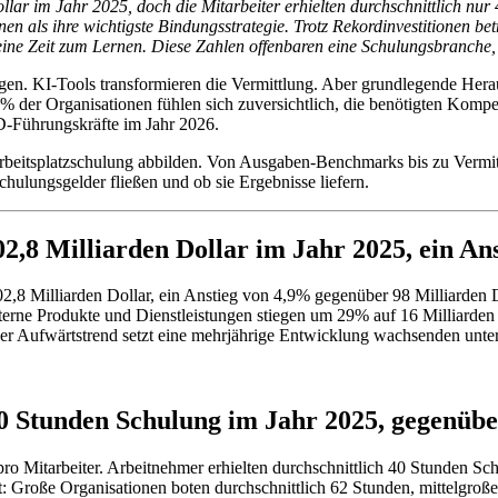
lar im Jahr 2025, doch die Mitarbeiter erhielten durchschnittlich nu
n als ihre wichtigste Bindungsstrategie. Trotz Rekordinvestitionen be
keine Zeit zum Lernen. Diese Zahlen offenbaren eine Schulungsbranche, 
n. KI-Tools transformieren die Vermittlung. Aber grundlegende Herau
% der Organisationen fühlen sich zuversichtlich, die benötigten Komp
-Führungskräfte im Jahr 2026.
er Arbeitsplatzschulung abbilden. Von Ausgaben-Benchmarks bis zu Ver
ulungsgelder fließen und ob sie Ergebnisse liefern.
2,8 Milliarden Dollar im Jahr 2025, ein An
2,8 Milliarden Dollar, ein Anstieg von 4,9% gegenüber 98 Milliarden D
terne Produkte und Dienstleistungen stiegen um 29% auf 16 Milliarden 
be. Der Aufwärtstrend setzt eine mehrjährige Entwicklung wachsenden un
 40 Stunden Schulung im Jahr 2025, gegenüb
pro Mitarbeiter. Arbeitnehmer erhielten durchschnittlich 40 Stunden 
t: Große Organisationen boten durchschnittlich 62 Stunden, mittelgro