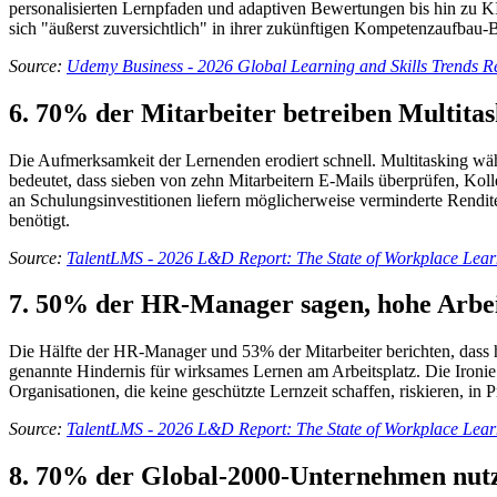
personalisierten Lernpfaden und adaptiven Bewertungen bis hin zu KI
sich "äußerst zuversichtlich" in ihrer zukünftigen Kompetenzaufbau-
Source:
Udemy Business - 2026 Global Learning and Skills Trends R
6. 70% der Mitarbeiter betreiben Multita
Die Aufmerksamkeit der Lernenden erodiert schnell. Multitasking wä
bedeutet, dass sieben von zehn Mitarbeitern E-Mails überprüfen, Kol
an Schulungsinvestitionen liefern möglicherweise verminderte Rendi
benötigt.
Source:
TalentLMS - 2026 L&D Report: The State of Workplace Lear
7. 50% der HR-Manager sagen, hohe Arbei
Die Hälfte der HR-Manager und 53% der Mitarbeiter berichten, dass ho
genannte Hindernis für wirksames Lernen am Arbeitsplatz. Die Ironie i
Organisationen, die keine geschützte Lernzeit schaffen, riskieren, in P
Source:
TalentLMS - 2026 L&D Report: The State of Workplace Lear
8. 70% der Global-2000-Unternehmen nutz