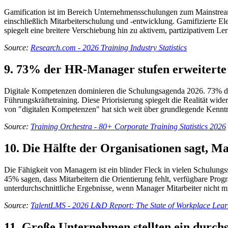
Gamification ist im Bereich Unternehmensschulungen zum Mainstream
einschließlich Mitarbeiterschulung und -entwicklung. Gamifizierte 
spiegelt eine breitere Verschiebung hin zu aktivem, partizipativem 
Source:
Research.com - 2026 Training Industry Statistics
9. 73% der HR-Manager stufen erweiterte 
Digitale Kompetenzen dominieren die Schulungsagenda 2026. 73% de
Führungskräftetraining. Diese Priorisierung spiegelt die Realität wi
von "digitalen Kompetenzen" hat sich weit über grundlegende Kenntn
Source:
Training Orchestra - 80+ Corporate Training Statistics 2026
10. Die Hälfte der Organisationen sagt, M
Die Fähigkeit von Managern ist ein blinder Fleck in vielen Schulung
45% sagen, dass Mitarbeitern die Orientierung fehlt, verfügbare Prog
unterdurchschnittliche Ergebnisse, wenn Manager Mitarbeiter nicht mi
Source:
TalentLMS - 2026 L&D Report: The State of Workplace Lear
11. Große Unternehmen stellten ein durchs