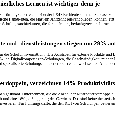
erliches Lernen ist wichtiger denn je
instimmigkeit erreicht. 91% der L&D-Fachleute stimmen zu, dass kontinu
he Fähigkeiten, die einst ein Jahrzehnt relevant blieben, können jetzt
 Schulungsarchitekturen, die fortlaufendes, bedarfsgerechtes Lernen un
e und -dienstleistungen stiegen um 29% auf
ür die Schulungsvermittlung. Die Ausgaben für externe Produkte und D
I- und Digitalkompetenzen-Schulungen, die Geschwindigkeit, mit der Inh
und spezialisierte Schulungsanbieter erobern einen wachsenden Anteil 
verdoppeln, verzeichnen 14% Produktivitä
nd signifikant. Unternehmen, die die Anzahl der Mitarbeiter verdoppel
ät und eine 18%ige Steigerung des Gewinns. Das sind keine theoretisch
investieren. Für Führungskräfte, die den ROI von Schulungen bewerten