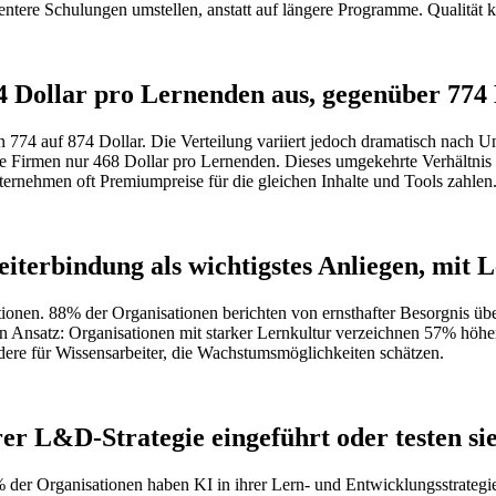
ientere Schulungen umstellen, anstatt auf längere Programme. Qualität 
4 Dollar pro Lernenden aus, gegenüber 774 
774 auf 874 Dollar. Die Verteilung variiert jedoch dramatisch nach 
 Firmen nur 468 Dollar pro Lernenden. Dieses umgekehrte Verhältnis s
ternehmen oft Premiumpreise für die gleichen Inhalte und Tools zahlen
terbindung als wichtigstes Anliegen, mit L
tionen. 88% der Organisationen berichten von ernsthafter Besorgnis ü
iesen Ansatz: Organisationen mit starker Lernkultur verzeichnen 57% hö
dere für Wissensarbeiter, die Wachstumsmöglichkeiten schätzen.
er L&D-Strategie eingeführt oder testen si
% der Organisationen haben KI in ihrer Lern- und Entwicklungsstrategi