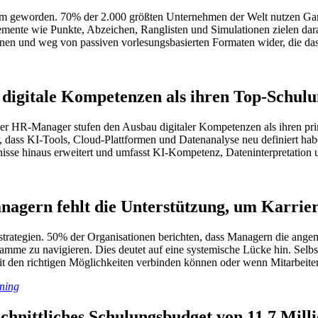
 geworden. 70% der 2.000 größten Unternehmen der Welt nutzen Gamifi
Elemente wie Punkte, Abzeichen, Ranglisten und Simulationen zielen d
Lernen und weg von passiven vorlesungsbasierten Formaten wider, die d
digitale Kompetenzen als ihren Top-Schulu
r HR-Manager stufen den Ausbau digitaler Kompetenzen als ihren pri
der, dass KI-Tools, Cloud-Plattformen und Datenanalyse neu definiert ha
isse hinaus erweitert und umfasst KI-Kompetenz, Dateninterpretation 
anagern fehlt die Unterstützung, um Karrie
sstrategien. 50% der Organisationen berichten, dass Managern die ange
ramme zu navigieren. Dies deutet auf eine systemische Lücke hin. Selbs
t den richtigen Möglichkeiten verbinden können oder wenn Mitarbeiter r
ning
chnittliches Schulungsbudget von 11,7 Milli