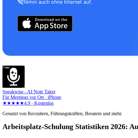
Nimm auch ohne Internet auf.
Speakwise -
AI Note Taker
Für Meetings vor Ort · iPhone
★★★★★
4.9 ·
Kostenlos
Genutzt von Recruitern, Führungskräften, Beratern und mehr.
Arbeitsplatz-Schulung Statistiken 2026: 