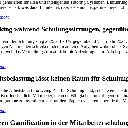
-generierten Inhalten und intelligenten Tutoring-Systemen. Einführung
Bereitschaft, was darauf hindeutet, dass viele noch experimentieren, 
eport
sking während Schulungssitzungen, gegenü
hrend der Schulung stieg 2025 auf 70%, gegenüber 58% im Jahr 2024, 
legen Nachrichten schreiben oder an anderen Aufgaben während der Schu
ten, weil das Vermittlungsformat nicht mit Ablenkungen am Arbeitspla
ning
tsbelastung lässt keinen Raum für Schulun
he Arbeitsbelastung wenig Zeit für Schulung lässt, selbst wenn sie dri
st offensichtlich: Mitarbeiter, die neue Fähigkeiten am dringendsten b
rogramme zu investieren, die auf dem Papier existieren, aber nie die Mit
ning
en Gamification in der Mitarbeiterschulun