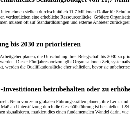
ernehmen stellten durchschnittlich 11,7 Millionen Dollar für Schulun
len verdeutlichen eine erhebliche Ressourcenlücke. Größere Organisa
hmen müssen oft auf Standardlösungen und externe Anbieter zurückgrei
g bis 2030 zu priorisieren
beitgeber planen, die Umschulung ihrer Belegschaft bis 2030 zu prior
erden. Dieser Fünfjahreshorizont gibt Organisationen Zeit, systematis
jekt, werden die Qualifikationslücke eher schließen, bevor sie unbeherrs
-Investitionen beizubehalten oder zu erhöh
sell. Neun von zehn globalen Führungskräften planen, ihre Lern- und 
aß an Unterstützung durch die Geschäftsführung ist beispiellos. L&D
n signalisieren, markiert dies einen fundamentalen Wandel darin, wie