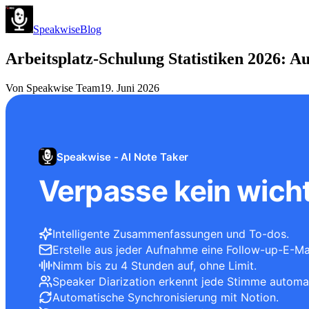
Speakwise
Blog
Arbeitsplatz-Schulung Statistiken 2026: 
Von
Speakwise Team
19. Juni 2026
Speakwise - AI Note Taker
Verpasse kein wicht
Intelligente Zusammenfassungen und To-dos.
Erstelle aus jeder Aufnahme eine Follow-up-E-Mai
Nimm bis zu 4 Stunden auf, ohne Limit.
Speaker Diarization erkennt jede Stimme automa
Automatische Synchronisierung mit Notion.