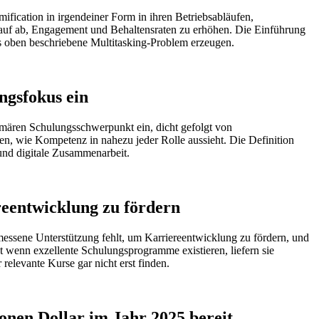
cation in irgendeiner Form in ihren Betriebsabläufen,
arauf ab, Engagement und Behaltensraten zu erhöhen. Die Einführung
as oben beschriebene Multitasking-Problem erzeugen.
ngsfokus ein
mären Schulungsschwerpunkt ein, dicht gefolgt von
ben, wie Kompetenz in nahezu jeder Rolle aussieht. Die Definition
und digitale Zusammenarbeit.
reentwicklung zu fördern
messene Unterstützung fehlt, um Karriereentwicklung zu fördern, und
t wenn exzellente Schulungsprogramme existieren, liefern sie
elevante Kurse gar nicht erst finden.
onen Dollar im Jahr 2025 bereit