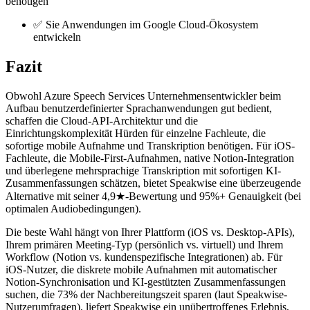
benötigen
✅ Sie Anwendungen im Google Cloud-Ökosystem
entwickeln
Fazit
Obwohl Azure Speech Services Unternehmensentwickler beim
Aufbau benutzerdefinierter Sprachanwendungen gut bedient,
schaffen die Cloud-API-Architektur und die
Einrichtungskomplexität Hürden für einzelne Fachleute, die
sofortige mobile Aufnahme und Transkription benötigen. Für iOS-
Fachleute, die Mobile-First-Aufnahmen, native Notion-Integration
und überlegene mehrsprachige Transkription mit sofortigen KI-
Zusammenfassungen schätzen, bietet Speakwise eine überzeugende
Alternative mit seiner 4,9★-Bewertung und 95%+ Genauigkeit (bei
optimalen Audiobedingungen).
Die beste Wahl hängt von Ihrer Plattform (iOS vs. Desktop-APIs),
Ihrem primären Meeting-Typ (persönlich vs. virtuell) und Ihrem
Workflow (Notion vs. kundenspezifische Integrationen) ab. Für
iOS-Nutzer, die diskrete mobile Aufnahmen mit automatischer
Notion-Synchronisation und KI-gestützten Zusammenfassungen
suchen, die 73% der Nachbereitungszeit sparen (laut Speakwise-
Nutzerumfragen), liefert Speakwise ein unübertroffenes Erlebnis,