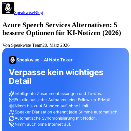
Speakwise
Blog
Azure Speech Services Alternativen: 5
bessere Optionen für KI-Notizen (2026)
Von
Speakwise Team
20. März 2026
Speakwise - AI Note Taker
Verpasse kein wichtiges
Detail
Intelligente Zusammenfassungen und To-dos.
Erstelle aus jeder Aufnahme eine Follow-up-E-Mail.
Nimm bis zu 4 Stunden auf, ohne Limit.
Speaker Diarization erkennt jede Stimme automatisch.
Automatische Synchronisierung mit Notion.
Nimm auch ohne Internet auf.