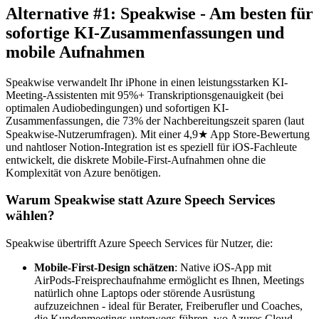
Alternative #1: Speakwise - Am besten für
sofortige KI-Zusammenfassungen und
mobile Aufnahmen
Speakwise verwandelt Ihr iPhone in einen leistungsstarken KI-
Meeting-Assistenten mit 95%+ Transkriptionsgenauigkeit (bei
optimalen Audiobedingungen) und sofortigen KI-
Zusammenfassungen, die 73% der Nachbereitungszeit sparen (laut
Speakwise-Nutzerumfragen). Mit einer 4,9★ App Store-Bewertung
und nahtloser Notion-Integration ist es speziell für iOS-Fachleute
entwickelt, die diskrete Mobile-First-Aufnahmen ohne die
Komplexität von Azure benötigen.
Warum Speakwise statt Azure Speech Services
wählen?
Speakwise übertrifft Azure Speech Services für Nutzer, die:
Mobile-First-Design schätzen
: Native iOS-App mit
AirPods-Freisprechaufnahme ermöglicht es Ihnen, Meetings
natürlich ohne Laptops oder störende Ausrüstung
aufzuzeichnen - ideal für Berater, Freiberufler und Coaches,
die Kundenmeetings unterwegs führen, wo Azures Cloud-