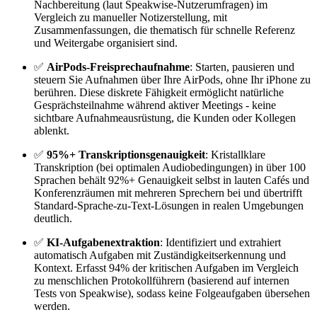
Nachbereitung (laut Speakwise-Nutzerumfragen) im
Vergleich zu manueller Notizerstellung, mit
Zusammenfassungen, die thematisch für schnelle Referenz
und Weitergabe organisiert sind.
✅
AirPods-Freisprechaufnahme
: Starten, pausieren und
steuern Sie Aufnahmen über Ihre AirPods, ohne Ihr iPhone zu
berühren. Diese diskrete Fähigkeit ermöglicht natürliche
Gesprächsteilnahme während aktiver Meetings - keine
sichtbare Aufnahmeausrüstung, die Kunden oder Kollegen
ablenkt.
✅
95%+ Transkriptionsgenauigkeit
: Kristallklare
Transkription (bei optimalen Audiobedingungen) in über 100
Sprachen behält 92%+ Genauigkeit selbst in lauten Cafés und
Konferenzräumen mit mehreren Sprechern bei und übertrifft
Standard-Sprache-zu-Text-Lösungen in realen Umgebungen
deutlich.
✅
KI-Aufgabenextraktion
: Identifiziert und extrahiert
automatisch Aufgaben mit Zuständigkeitserkennung und
Kontext. Erfasst 94% der kritischen Aufgaben im Vergleich
zu menschlichen Protokollführern (basierend auf internen
Tests von Speakwise), sodass keine Folgeaufgaben übersehen
werden.