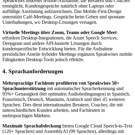
Speakwises diskreter iPhone-Aufnahme, die Beratern und Coaches
ermöglicht, Kundengespräche natürlich ohne Laptops oder
auffällige Ausrüstung aufzuzeichnen. Das Mobile-First-Design
unterstützt Café-Meetings, Gespräche beim Gehen und spontane
Unterhaltungen, wo Desktop-Lösungen versagen.
Virtuelle Meetings über Zoom, Teams oder Google Meet
erfordern Desktop-Integrationen, die Azure Speech Services,
Deepgram und andere API-basierte Lösungen durch
kundenspezifische Entwicklung bieten. Für die Aufnahme
persönlicher Anteile hybrider Meetings ergänzen Speakwises mobile
Fähigkeiten Desktop-Tools jedoch effektiv.
4. Sprachanforderungen
Mehrsprachige Fachleute profitieren von Speakwises 50+
Sprachunterstützung
mit automatischer Spracherkennung und
95%+ Genauigkeit (bei optimalen Audiobedingungen) in Spanisch,
Französisch, Deutsch, Mandarin, Arabisch und über 45 weiteren
Sprachen. Dies dient internationalen Beratern, Coaches, die mit
unterschiedlichen Kunden arbeiten, und Fachleuten in
mehrsprachigen Märkten.
Maximale Sprachabdeckung
bieten Google Cloud Speech-to-Text
(120+ Sprachen) und AssemblyAI (99 Sprachen), allerdings mit