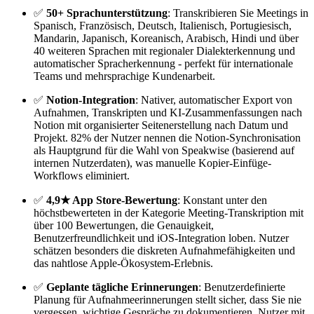
✅
50+ Sprachunterstützung
: Transkribieren Sie Meetings in
Spanisch, Französisch, Deutsch, Italienisch, Portugiesisch,
Mandarin, Japanisch, Koreanisch, Arabisch, Hindi und über
40 weiteren Sprachen mit regionaler Dialekterkennung und
automatischer Spracherkennung - perfekt für internationale
Teams und mehrsprachige Kundenarbeit.
✅
Notion-Integration
: Nativer, automatischer Export von
Aufnahmen, Transkripten und KI-Zusammenfassungen nach
Notion mit organisierter Seitenerstellung nach Datum und
Projekt. 82% der Nutzer nennen die Notion-Synchronisation
als Hauptgrund für die Wahl von Speakwise (basierend auf
internen Nutzerdaten), was manuelle Kopier-Einfüge-
Workflows eliminiert.
✅
4,9★ App Store-Bewertung
: Konstant unter den
höchstbewerteten in der Kategorie Meeting-Transkription mit
über 100 Bewertungen, die Genauigkeit,
Benutzerfreundlichkeit und iOS-Integration loben. Nutzer
schätzen besonders die diskreten Aufnahmefähigkeiten und
das nahtlose Apple-Ökosystem-Erlebnis.
✅
Geplante tägliche Erinnerungen
: Benutzerdefinierte
Planung für Aufnahmeerinnerungen stellt sicher, dass Sie nie
vergessen, wichtige Gespräche zu dokumentieren. Nutzer mit