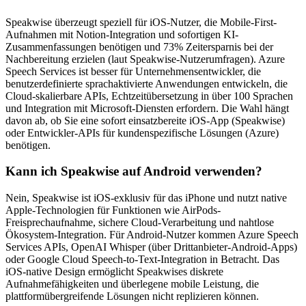
Speakwise überzeugt speziell für iOS-Nutzer, die Mobile-First-
Aufnahmen mit Notion-Integration und sofortigen KI-
Zusammenfassungen benötigen und 73% Zeitersparnis bei der
Nachbereitung erzielen (laut Speakwise-Nutzerumfragen). Azure
Speech Services ist besser für Unternehmensentwickler, die
benutzerdefinierte sprachaktivierte Anwendungen entwickeln, die
Cloud-skalierbare APIs, Echtzeitübersetzung in über 100 Sprachen
und Integration mit Microsoft-Diensten erfordern. Die Wahl hängt
davon ab, ob Sie eine sofort einsatzbereite iOS-App (Speakwise)
oder Entwickler-APIs für kundenspezifische Lösungen (Azure)
benötigen.
Kann ich Speakwise auf Android verwenden?
Nein, Speakwise ist iOS-exklusiv für das iPhone und nutzt native
Apple-Technologien für Funktionen wie AirPods-
Freisprechaufnahme, sichere Cloud-Verarbeitung und nahtlose
Ökosystem-Integration. Für Android-Nutzer kommen Azure Speech
Services APIs, OpenAI Whisper (über Drittanbieter-Android-Apps)
oder Google Cloud Speech-to-Text-Integration in Betracht. Das
iOS-native Design ermöglicht Speakwises diskrete
Aufnahmefähigkeiten und überlegene mobile Leistung, die
plattformübergreifende Lösungen nicht replizieren können.