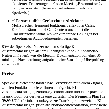
aktivierten Erinnerungen erfassen Meeting-Erkenntnisse 2x
häufiger konsistent (basierend auf internen Tests von
Speakwise).
✅
Fortschrittliche Geräuschunterdrückung
:
Mehrsprecher-Trennung funktioniert effektiv in Cafés,
Konferenzräumen und Call-Centern und erhält die
Transkriptionsqualität, wo konkurrierende Lösungen bei
suboptimalen Audiobedingungen versagen.
85% der Speakwise-Nutzer nennen sofortige KI-
Zusammenfassungen als ihre Lieblingsfunktion (in Speakwise-
Nutzerumfragen), was die Meeting-Dokumentation von einer 30-
minütigen Nachbereitungsaufgabe in eine 5-minütige Überprüfung
verwandelt.
Preise
Speakwise bietet eine
kostenlose Testversion
mit vollem Zugang
zu allen Funktionen, die es Ihnen ermöglicht, KI-
Zusammenfassungen, Notion-Synchronisation und mehrsprachige
Transkription vor der Festlegung zu testen. Der
Premium-Plan für
59,99 $/Jahr
beinhaltet unbegrenzte Transkription, erweiterte KI-
Zusammenfassungen, prioritäre Notion-Synchronisation, verbesserte