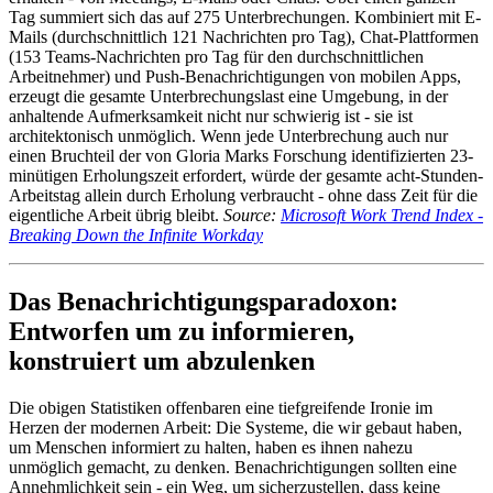
Tag summiert sich das auf 275 Unterbrechungen. Kombiniert mit E-
Mails (durchschnittlich 121 Nachrichten pro Tag), Chat-Plattformen
(153 Teams-Nachrichten pro Tag für den durchschnittlichen
Arbeitnehmer) und Push-Benachrichtigungen von mobilen Apps,
erzeugt die gesamte Unterbrechungslast eine Umgebung, in der
anhaltende Aufmerksamkeit nicht nur schwierig ist - sie ist
architektonisch unmöglich. Wenn jede Unterbrechung auch nur
einen Bruchteil der von Gloria Marks Forschung identifizierten 23-
minütigen Erholungszeit erfordert, würde der gesamte acht-Stunden-
Arbeitstag allein durch Erholung verbraucht - ohne dass Zeit für die
eigentliche Arbeit übrig bleibt.
Source:
Microsoft Work Trend Index -
Breaking Down the Infinite Workday
Das Benachrichtigungsparadoxon:
Entworfen um zu informieren,
konstruiert um abzulenken
Die obigen Statistiken offenbaren eine tiefgreifende Ironie im
Herzen der modernen Arbeit: Die Systeme, die wir gebaut haben,
um Menschen informiert zu halten, haben es ihnen nahezu
unmöglich gemacht, zu denken. Benachrichtigungen sollten eine
Annehmlichkeit sein - ein Weg, um sicherzustellen, dass keine