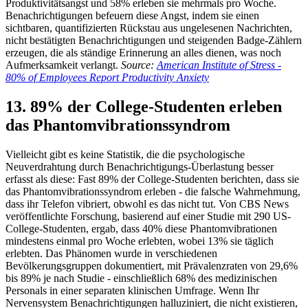
Produktivitätsangst und 58% erleben sie mehrmals pro Woche.
Benachrichtigungen befeuern diese Angst, indem sie einen
sichtbaren, quantifizierten Rückstau aus ungelesenen Nachrichten,
nicht bestätigten Benachrichtigungen und steigenden Badge-Zählern
erzeugen, die als ständige Erinnerung an alles dienen, was noch
Aufmerksamkeit verlangt.
Source:
American Institute of Stress -
80% of Employees Report Productivity Anxiety
13. 89% der College-Studenten erleben
das Phantomvibrationssyndrom
Vielleicht gibt es keine Statistik, die die psychologische
Neuverdrahtung durch Benachrichtigungs-Überlastung besser
erfasst als diese: Fast 89% der College-Studenten berichten, dass sie
das Phantomvibrationssyndrom erleben - die falsche Wahrnehmung,
dass ihr Telefon vibriert, obwohl es das nicht tut. Von CBS News
veröffentlichte Forschung, basierend auf einer Studie mit 290 US-
College-Studenten, ergab, dass 40% diese Phantomvibrationen
mindestens einmal pro Woche erlebten, wobei 13% sie täglich
erlebten. Das Phänomen wurde in verschiedenen
Bevölkerungsgruppen dokumentiert, mit Prävalenzraten von 29,6%
bis 89% je nach Studie - einschließlich 68% des medizinischen
Personals in einer separaten klinischen Umfrage. Wenn Ihr
Nervensystem Benachrichtigungen halluziniert, die nicht existieren,