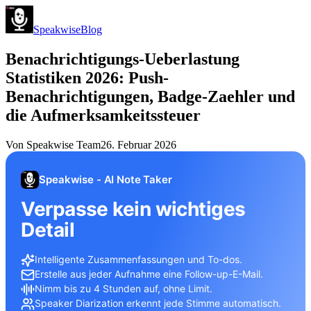
Speakwise
Blog
Benachrichtigungs-Ueberlastung
Statistiken 2026: Push-
Benachrichtigungen, Badge-Zaehler und
die Aufmerksamkeitssteuer
Von
Speakwise Team
26. Februar 2026
Speakwise - AI Note Taker
Verpasse kein wichtiges
Detail
Intelligente Zusammenfassungen und To-dos.
Erstelle aus jeder Aufnahme eine Follow-up-E-Mail.
Nimm bis zu 4 Stunden auf, ohne Limit.
Speaker Diarization erkennt jede Stimme automatisch.