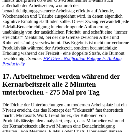
hinaus überprüfen 63% der US-Arbeitnehmer E-Mails auch
außerhalb der Arbeitszeiten, wodurch der
benachrichtigungsgesteuerte Arbeitstag effektiv auf Abende,
Wochenenden und Urlaube ausgedehnt wird, in denen eigentlich
kognitive Erholung stattfinden sollte. Dieser Zwang verwandelt jede
E-Mail-Benachrichtigung in eine dringende Anforderung,
unabhängig von der tatsächlichen Priorität, und schafft eine "immer
erreichbar"-Mentalität, bei der die Grenze zwischen Arbeit und
Ruhe vollständig verschwimmt. Das Ergebnis ist nicht nur verlorene
Produktivität während der Arbeitszeit, sondern beeinträchtigte
Erholung während der Freizeit - eine doppelte Strafe, die Burnout
beschleunigt.
Source:
HR Dive - Notification Fatigue Is Tanking
Productivity
17. Arbeitnehmer werden während der
Kernarbeitszeit alle 2 Minuten
unterbrochen - 275 Mal pro Tag
Die Dichte der Unterbrechungen am modernen Arbeitsplatz hat ein
Niveau erreicht, das das Konzept der "Fokuszeit" fast theoretisch
macht. Microsofts Work Trend Index, der Billionen von
Produktivitätssignalen analysiert, ergab, dass Mitarbeiter während
der Kernarbeitszeit alle zwei Minuten eine Benachrichtigung
erhalten - von Meetings, E-Mails oder Chats. Über einen ganzen