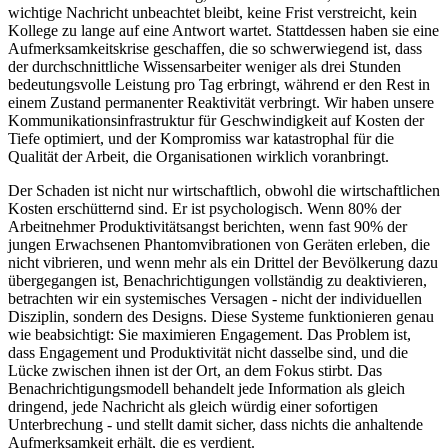
wichtige Nachricht unbeachtet bleibt, keine Frist verstreicht, kein
Kollege zu lange auf eine Antwort wartet. Stattdessen haben sie eine
Aufmerksamkeitskrise geschaffen, die so schwerwiegend ist, dass
der durchschnittliche Wissensarbeiter weniger als drei Stunden
bedeutungsvolle Leistung pro Tag erbringt, während er den Rest in
einem Zustand permanenter Reaktivität verbringt. Wir haben unsere
Kommunikationsinfrastruktur für Geschwindigkeit auf Kosten der
Tiefe optimiert, und der Kompromiss war katastrophal für die
Qualität der Arbeit, die Organisationen wirklich voranbringt.
Der Schaden ist nicht nur wirtschaftlich, obwohl die wirtschaftlichen
Kosten erschütternd sind. Er ist psychologisch. Wenn 80% der
Arbeitnehmer Produktivitätsangst berichten, wenn fast 90% der
jungen Erwachsenen Phantomvibrationen von Geräten erleben, die
nicht vibrieren, und wenn mehr als ein Drittel der Bevölkerung dazu
übergegangen ist, Benachrichtigungen vollständig zu deaktivieren,
betrachten wir ein systemisches Versagen - nicht der individuellen
Disziplin, sondern des Designs. Diese Systeme funktionieren genau
wie beabsichtigt: Sie maximieren Engagement. Das Problem ist,
dass Engagement und Produktivität nicht dasselbe sind, und die
Lücke zwischen ihnen ist der Ort, an dem Fokus stirbt. Das
Benachrichtigungsmodell behandelt jede Information als gleich
dringend, jede Nachricht als gleich würdig einer sofortigen
Unterbrechung - und stellt damit sicher, dass nichts die anhaltende
Aufmerksamkeit erhält, die es verdient.