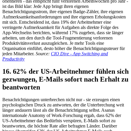
orientieren - das entspricht fünf verlorenen Arbeitswochen pro Jahr -
ist das Bild klar: Jede App bringt ihren eigenen
Benachrichtigungsstrom, ihre eigenen Badge-Zähler, ihre eigenen
Aufmerksamkeitsanforderungen und ihre eigenen Erholungskosten
mit sich. Entscheidend ist, dass 19% der Arbeitnehmer eine
verringerte Aufmerksamkeit für Aufgaben als direkte Folge des
App-Wechselns berichten, während 17% zugeben, dass sie länger
arbeiten, um den durch die Tool-Fragmentierung verlorenen
Produktivitätsverlust auszugleichen. Je mehr Tools eine
Organisation einführt, desto höher die Benachrichtigungssteuer für
jeden Mitarbeiter.
Source:
CIO Dive - App Switching and
Productivity
16. 62% der US-Arbeitnehmer fühlen sich
gezwungen, E-Mails sofort nach Erhalt zu
beantworten
Benachrichtigungen unterbrechen nicht nur - sie erzeugen einen
psychologischen Druck zu antworten, der die Unterbrechung weit
länger andauern lässt als die Benachrichtigung selbst. Asanas
internationale Anatomy of Work-Forschung ergab, dass 62% der
US-Arbeitnehmer das Bedürfnis verspüren, E-Mails sofort zu
beantworten, die höchste Rate aller befragten Länder. Darüber