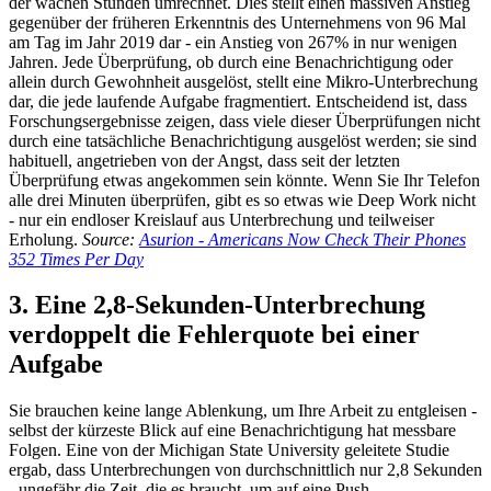
der wachen Stunden umrechnet. Dies stellt einen massiven Anstieg
gegenüber der früheren Erkenntnis des Unternehmens von 96 Mal
am Tag im Jahr 2019 dar - ein Anstieg von 267% in nur wenigen
Jahren. Jede Überprüfung, ob durch eine Benachrichtigung oder
allein durch Gewohnheit ausgelöst, stellt eine Mikro-Unterbrechung
dar, die jede laufende Aufgabe fragmentiert. Entscheidend ist, dass
Forschungsergebnisse zeigen, dass viele dieser Überprüfungen nicht
durch eine tatsächliche Benachrichtigung ausgelöst werden; sie sind
habituell, angetrieben von der Angst, dass seit der letzten
Überprüfung etwas angekommen sein könnte. Wenn Sie Ihr Telefon
alle drei Minuten überprüfen, gibt es so etwas wie Deep Work nicht
- nur ein endloser Kreislauf aus Unterbrechung und teilweiser
Erholung.
Source:
Asurion - Americans Now Check Their Phones
352 Times Per Day
3. Eine 2,8-Sekunden-Unterbrechung
verdoppelt die Fehlerquote bei einer
Aufgabe
Sie brauchen keine lange Ablenkung, um Ihre Arbeit zu entgleisen -
selbst der kürzeste Blick auf eine Benachrichtigung hat messbare
Folgen. Eine von der Michigan State University geleitete Studie
ergab, dass Unterbrechungen von durchschnittlich nur 2,8 Sekunden
- ungefähr die Zeit, die es braucht, um auf eine Push-