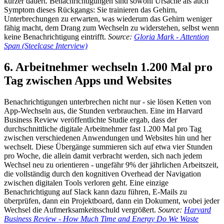
kürzer dauert. Benachrichtigungen sind sowohl Ursache als auch
Symptom dieses Rückgangs: Sie trainieren das Gehirn,
Unterbrechungen zu erwarten, was wiederum das Gehirn weniger
fähig macht, dem Drang zum Wechseln zu widerstehen, selbst wenn
keine Benachrichtigung eintrifft.
Source:
Gloria Mark - Attention
Span (Steelcase Interview)
6. Arbeitnehmer wechseln 1.200 Mal pro
Tag zwischen Apps und Websites
Benachrichtigungen unterbrechen nicht nur - sie lösen Ketten von
App-Wechseln aus, die Stunden verbrauchen. Eine im Harvard
Business Review veröffentlichte Studie ergab, dass der
durchschnittliche digitale Arbeitnehmer fast 1.200 Mal pro Tag
zwischen verschiedenen Anwendungen und Websites hin und her
wechselt. Diese Übergänge summieren sich auf etwa vier Stunden
pro Woche, die allein damit verbracht werden, sich nach jedem
Wechsel neu zu orientieren - ungefähr 9% der jährlichen Arbeitszeit,
die vollständig durch den kognitiven Overhead der Navigation
zwischen digitalen Tools verloren geht. Eine einzige
Benachrichtigung auf Slack kann dazu führen, E-Mails zu
überprüfen, dann ein Projektboard, dann ein Dokument, wobei jeder
Wechsel die Aufmerksamkeitsschuld vergrößert.
Source:
Harvard
Business Review - How Much Time and Energy Do We Waste