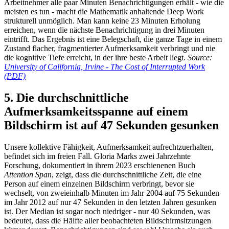
Arbeitnehmer alle paar Minuten Benachrichtigungen erhält - wie die
meisten es tun - macht die Mathematik anhaltende Deep Work
strukturell unmöglich. Man kann keine 23 Minuten Erholung
erreichen, wenn die nächste Benachrichtigung in drei Minuten
eintrifft. Das Ergebnis ist eine Belegschaft, die ganze Tage in einem
Zustand flacher, fragmentierter Aufmerksamkeit verbringt und nie
die kognitive Tiefe erreicht, in der ihre beste Arbeit liegt.
Source:
University of California, Irvine - The Cost of Interrupted Work
(PDF)
5. Die durchschnittliche
Aufmerksamkeitsspanne auf einem
Bildschirm ist auf 47 Sekunden gesunken
Unsere kollektive Fähigkeit, Aufmerksamkeit aufrechtzuerhalten,
befindet sich im freien Fall. Gloria Marks zwei Jahrzehnte
Forschung, dokumentiert in ihrem 2023 erschienenen Buch
Attention Span
, zeigt, dass die durchschnittliche Zeit, die eine
Person auf einem einzelnen Bildschirm verbringt, bevor sie
wechselt, von zweieinhalb Minuten im Jahr 2004 auf 75 Sekunden
im Jahr 2012 auf nur 47 Sekunden in den letzten Jahren gesunken
ist. Der Median ist sogar noch niedriger - nur 40 Sekunden, was
bedeutet, dass die Hälfte aller beobachteten Bildschirmsitzungen