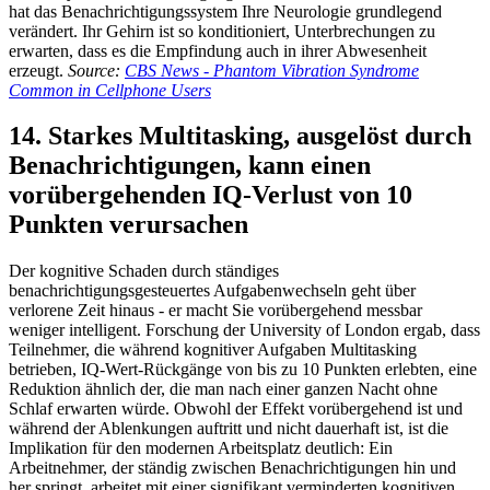
hat das Benachrichtigungssystem Ihre Neurologie grundlegend
verändert. Ihr Gehirn ist so konditioniert, Unterbrechungen zu
erwarten, dass es die Empfindung auch in ihrer Abwesenheit
erzeugt.
Source:
CBS News - Phantom Vibration Syndrome
Common in Cellphone Users
14. Starkes Multitasking, ausgelöst durch
Benachrichtigungen, kann einen
vorübergehenden IQ-Verlust von 10
Punkten verursachen
Der kognitive Schaden durch ständiges
benachrichtigungsgesteuertes Aufgabenwechseln geht über
verlorene Zeit hinaus - er macht Sie vorübergehend messbar
weniger intelligent. Forschung der University of London ergab, dass
Teilnehmer, die während kognitiver Aufgaben Multitasking
betrieben, IQ-Wert-Rückgänge von bis zu 10 Punkten erlebten, eine
Reduktion ähnlich der, die man nach einer ganzen Nacht ohne
Schlaf erwarten würde. Obwohl der Effekt vorübergehend ist und
während der Ablenkungen auftritt und nicht dauerhaft ist, ist die
Implikation für den modernen Arbeitsplatz deutlich: Ein
Arbeitnehmer, der ständig zwischen Benachrichtigungen hin und
her springt, arbeitet mit einer signifikant verminderten kognitiven