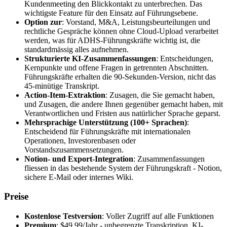
Kundenmeeting den Blickkontakt zu unterbrechen. Das
wichtigste Feature für den Einsatz auf Führungsebene.
Option zur
: Vorstand, M&A, Leistungsbeurteilungen und
rechtliche Gespräche können ohne Cloud-Upload verarbeitet
werden, was für ADHS-Führungskräfte wichtig ist, die
standardmässig alles aufnehmen.
Strukturierte KI-Zusammenfassungen
: Entscheidungen,
Kernpunkte und offene Fragen in getrennten Abschnitten.
Führungskräfte erhalten die 90-Sekunden-Version, nicht das
45-minütige Transkript.
Action-Item-Extraktion
: Zusagen, die Sie gemacht haben,
und Zusagen, die andere Ihnen gegenüber gemacht haben, mit
Verantwortlichen und Fristen aus natürlicher Sprache geparst.
Mehrsprachige Unterstützung (100+ Sprachen)
:
Entscheidend für Führungskräfte mit internationalen
Operationen, Investorenbasen oder
Vorstandszusammensetzungen.
Notion- und Export-Integration
: Zusammenfassungen
fliessen in das bestehende System der Führungskraft - Notion,
sichere E-Mail oder internes Wiki.
Preise
Kostenlose Testversion
: Voller Zugriff auf alle Funktionen
Premium
: $49.99/Jahr - unbegrenzte Transkription, KI-