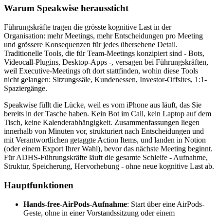
Warum Speakwise heraussticht
Führungskräfte tragen die grösste kognitive Last in der
Organisation: mehr Meetings, mehr Entscheidungen pro Meeting
und grössere Konsequenzen für jedes übersehene Detail.
Traditionelle Tools, die für Team-Meetings konzipiert sind - Bots,
Videocall-Plugins, Desktop-Apps -, versagen bei Führungskräften,
weil Executive-Meetings oft dort stattfinden, wohin diese Tools
nicht gelangen: Sitzungssäle, Kundenessen, Investor-Offsites, 1:1-
Spaziergänge.
Speakwise füllt die Lücke, weil es vom iPhone aus läuft, das Sie
bereits in der Tasche haben. Kein Bot im Call, kein Laptop auf dem
Tisch, keine Kalenderabhängigkeit. Zusammenfassungen liegen
innerhalb von Minuten vor, strukturiert nach Entscheidungen und
mit Verantwortlichen getaggte Action Items, und landen in Notion
(oder einem Export Ihrer Wahl), bevor das nächste Meeting beginnt.
Für ADHS-Führungskräfte läuft die gesamte Schleife - Aufnahme,
Struktur, Speicherung, Hervorhebung - ohne neue kognitive Last ab.
Hauptfunktionen
Hands-free-AirPods-Aufnahme
: Start über eine AirPods-
Geste, ohne in einer Vorstandssitzung oder einem