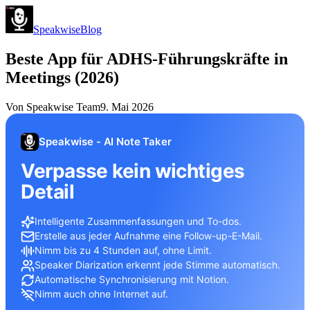
Speakwise
Blog
Beste App für ADHS-Führungskräfte in
Meetings (2026)
Von
Speakwise Team
9. Mai 2026
Speakwise - AI Note Taker
Verpasse kein wichtiges
Detail
Intelligente Zusammenfassungen und To-dos.
Erstelle aus jeder Aufnahme eine Follow-up-E-Mail.
Nimm bis zu 4 Stunden auf, ohne Limit.
Speaker Diarization erkennt jede Stimme automatisch.
Automatische Synchronisierung mit Notion.
Nimm auch ohne Internet auf.