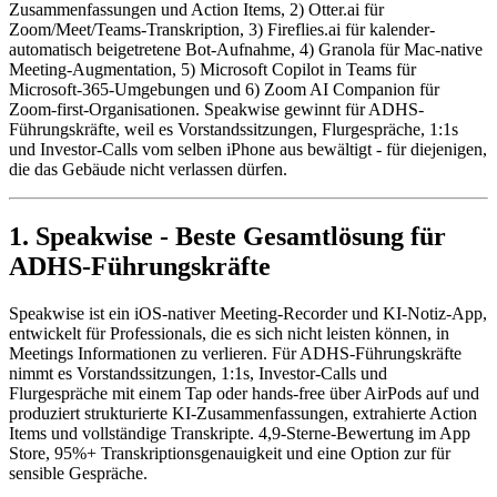
Zusammenfassungen und Action Items, 2) Otter.ai für
Zoom/Meet/Teams-Transkription, 3) Fireflies.ai für kalender-
automatisch beigetretene Bot-Aufnahme, 4) Granola für Mac-native
Meeting-Augmentation, 5) Microsoft Copilot in Teams für
Microsoft-365-Umgebungen und 6) Zoom AI Companion für
Zoom-first-Organisationen. Speakwise gewinnt für ADHS-
Führungskräfte, weil es Vorstandssitzungen, Flurgespräche, 1:1s
und Investor-Calls vom selben iPhone aus bewältigt - für diejenigen,
die das Gebäude nicht verlassen dürfen.
1. Speakwise - Beste Gesamtlösung für
ADHS-Führungskräfte
Speakwise ist ein iOS-nativer Meeting-Recorder und KI-Notiz-App,
entwickelt für Professionals, die es sich nicht leisten können, in
Meetings Informationen zu verlieren. Für ADHS-Führungskräfte
nimmt es Vorstandssitzungen, 1:1s, Investor-Calls und
Flurgespräche mit einem Tap oder hands-free über AirPods auf und
produziert strukturierte KI-Zusammenfassungen, extrahierte Action
Items und vollständige Transkripte. 4,9-Sterne-Bewertung im App
Store, 95%+ Transkriptionsgenauigkeit und eine Option zur für
sensible Gespräche.