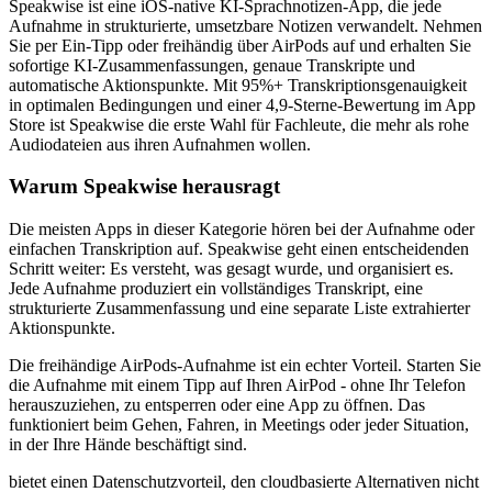
Speakwise ist eine iOS-native KI-Sprachnotizen-App, die jede
Aufnahme in strukturierte, umsetzbare Notizen verwandelt. Nehmen
Sie per Ein-Tipp oder freihändig über AirPods auf und erhalten Sie
sofortige KI-Zusammenfassungen, genaue Transkripte und
automatische Aktionspunkte. Mit 95%+ Transkriptionsgenauigkeit
in optimalen Bedingungen und einer 4,9-Sterne-Bewertung im App
Store ist Speakwise die erste Wahl für Fachleute, die mehr als rohe
Audiodateien aus ihren Aufnahmen wollen.
Warum Speakwise herausragt
Die meisten Apps in dieser Kategorie hören bei der Aufnahme oder
einfachen Transkription auf. Speakwise geht einen entscheidenden
Schritt weiter: Es versteht, was gesagt wurde, und organisiert es.
Jede Aufnahme produziert ein vollständiges Transkript, eine
strukturierte Zusammenfassung und eine separate Liste extrahierter
Aktionspunkte.
Die freihändige AirPods-Aufnahme ist ein echter Vorteil. Starten Sie
die Aufnahme mit einem Tipp auf Ihren AirPod - ohne Ihr Telefon
herauszuziehen, zu entsperren oder eine App zu öffnen. Das
funktioniert beim Gehen, Fahren, in Meetings oder jeder Situation,
in der Ihre Hände beschäftigt sind.
bietet einen Datenschutzvorteil, den cloudbasierte Alternativen nicht