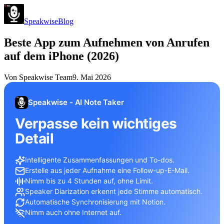
Speakwise
Blog
Beste App zum Aufnehmen von Anrufen
auf dem iPhone (2026)
Von
Speakwise Team
9. Mai 2026
Speakwise - AI Note Taker
Verpasse kein wichtiges
Detail
Intelligente Zusammenfassungen und To-dos.
Erstelle aus jeder Aufnahme eine Follow-up-E-Mail.
Nimm bis zu 4 Stunden auf, ohne Limit.
Speaker Diarization erkennt jede Stimme automatisch.
Automatische Synchronisierung mit Notion.
Nimm auch ohne Internet auf.