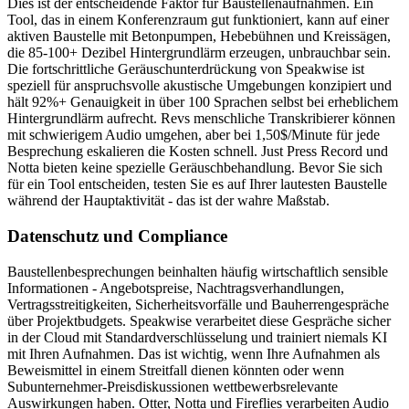
Dies ist der entscheidende Faktor für Baustellenaufnahmen. Ein
Tool, das in einem Konferenzraum gut funktioniert, kann auf einer
aktiven Baustelle mit Betonpumpen, Hebebühnen und Kreissägen,
die 85-100+ Dezibel Hintergrundlärm erzeugen, unbrauchbar sein.
Die fortschrittliche Geräuschunterdrückung von Speakwise ist
speziell für anspruchsvolle akustische Umgebungen konzipiert und
hält 92%+ Genauigkeit in über 100 Sprachen selbst bei erheblichem
Hintergrundlärm aufrecht. Revs menschliche Transkribierer können
mit schwierigem Audio umgehen, aber bei 1,50$/Minute für jede
Besprechung eskalieren die Kosten schnell. Just Press Record und
Notta bieten keine spezielle Geräuschbehandlung. Bevor Sie sich
für ein Tool entscheiden, testen Sie es auf Ihrer lautesten Baustelle
während der Hauptaktivität - das ist der wahre Maßstab.
Datenschutz und Compliance
Baustellenbesprechungen beinhalten häufig wirtschaftlich sensible
Informationen - Angebotspreise, Nachtragsverhandlungen,
Vertragsstreitigkeiten, Sicherheitsvorfälle und Bauherrengespräche
über Projektbudgets. Speakwise verarbeitet diese Gespräche sicher
in der Cloud mit Standardverschlüsselung und trainiert niemals KI
mit Ihren Aufnahmen. Das ist wichtig, wenn Ihre Aufnahmen als
Beweismittel in einem Streitfall dienen könnten oder wenn
Subunternehmer-Preisdiskussionen wettbewerbsrelevante
Auswirkungen haben. Otter, Notta und Fireflies verarbeiten Audio