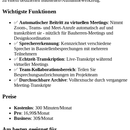
zu einem dedizierten Baustellen-Aufnahmewerkzeug.
Wichtigste Funktionen
✅
Automatischer Beitritt zu virtuellen Meetings
: Nimmt
Zoom-, Teams- und Meet-Anrufe automatisch auf und
transkribiert sie - nützlich für Bauherren-Meetings und
Designkoordination
✅
Sprechererkennung
: Kennzeichnet verschiedene
Sprecher in Baustellenbesprechungen mit mehreren
Teilnehmern
✅
Echtzeit-Transkription
: Live-Transkript während
virtueller Meetings
✅
Team-Kollaborationsbereich
: Teilen Sie
Besprechungsaufzeichnungen im Projektteam
✅
Durchsuchbare Archive
: Volltextsuche durch vergangene
Meeting-Transkripte
Preise
Kostenlos
: 300 Minuten/Monat
Pro
: 16,99$/Monat
Business
: 30$/Monat
Am besten geeignet für