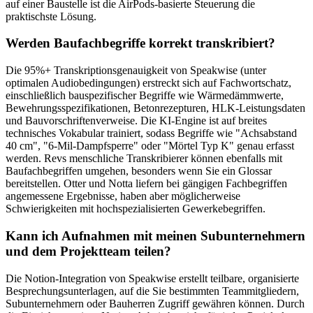
auf einer Baustelle ist die AirPods-basierte Steuerung die
praktischste Lösung.
Werden Baufachbegriffe korrekt transkribiert?
Die 95%+ Transkriptionsgenauigkeit von Speakwise (unter
optimalen Audiobedingungen) erstreckt sich auf Fachwortschatz,
einschließlich bauspezifischer Begriffe wie Wärmedämmwerte,
Bewehrungsspezifikationen, Betonrezepturen, HLK-Leistungsdaten
und Bauvorschriftenverweise. Die KI-Engine ist auf breites
technisches Vokabular trainiert, sodass Begriffe wie "Achsabstand
40 cm", "6-Mil-Dampfsperre" oder "Mörtel Typ K" genau erfasst
werden. Revs menschliche Transkribierer können ebenfalls mit
Baufachbegriffen umgehen, besonders wenn Sie ein Glossar
bereitstellen. Otter und Notta liefern bei gängigen Fachbegriffen
angemessene Ergebnisse, haben aber möglicherweise
Schwierigkeiten mit hochspezialisierten Gewerkebegriffen.
Kann ich Aufnahmen mit meinen Subunternehmern
und dem Projektteam teilen?
Die Notion-Integration von Speakwise erstellt teilbare, organisierte
Besprechungsunterlagen, auf die Sie bestimmten Teammitgliedern,
Subunternehmern oder Bauherren Zugriff gewähren können. Durch