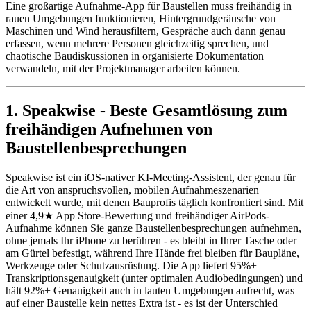
Eine großartige Aufnahme-App für Baustellen muss freihändig in
rauen Umgebungen funktionieren, Hintergrundgeräusche von
Maschinen und Wind herausfiltern, Gespräche auch dann genau
erfassen, wenn mehrere Personen gleichzeitig sprechen, und
chaotische Baudiskussionen in organisierte Dokumentation
verwandeln, mit der Projektmanager arbeiten können.
1. Speakwise - Beste Gesamtlösung zum
freihändigen Aufnehmen von
Baustellenbesprechungen
Speakwise ist ein iOS-nativer KI-Meeting-Assistent, der genau für
die Art von anspruchsvollen, mobilen Aufnahmeszenarien
entwickelt wurde, mit denen Bauprofis täglich konfrontiert sind. Mit
einer 4,9★ App Store-Bewertung und freihändiger AirPods-
Aufnahme können Sie ganze Baustellenbesprechungen aufnehmen,
ohne jemals Ihr iPhone zu berühren - es bleibt in Ihrer Tasche oder
am Gürtel befestigt, während Ihre Hände frei bleiben für Baupläne,
Werkzeuge oder Schutzausrüstung. Die App liefert 95%+
Transkriptionsgenauigkeit (unter optimalen Audiobedingungen) und
hält 92%+ Genauigkeit auch in lauten Umgebungen aufrecht, was
auf einer Baustelle kein nettes Extra ist - es ist der Unterschied