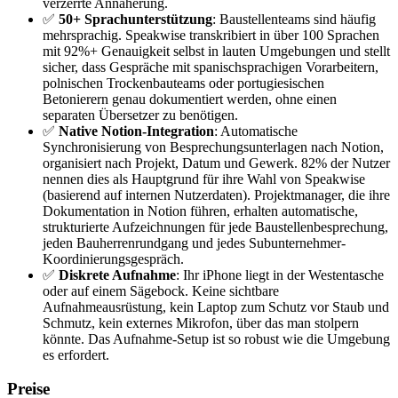
verzerrte Annäherung.
✅
50+ Sprachunterstützung
: Baustellenteams sind häufig
mehrsprachig. Speakwise transkribiert in über 100 Sprachen
mit 92%+ Genauigkeit selbst in lauten Umgebungen und stellt
sicher, dass Gespräche mit spanischsprachigen Vorarbeitern,
polnischen Trockenbauteams oder portugiesischen
Betonierern genau dokumentiert werden, ohne einen
separaten Übersetzer zu benötigen.
✅
Native Notion-Integration
: Automatische
Synchronisierung von Besprechungsunterlagen nach Notion,
organisiert nach Projekt, Datum und Gewerk. 82% der Nutzer
nennen dies als Hauptgrund für ihre Wahl von Speakwise
(basierend auf internen Nutzerdaten). Projektmanager, die ihre
Dokumentation in Notion führen, erhalten automatische,
strukturierte Aufzeichnungen für jede Baustellenbesprechung,
jeden Bauherrenrundgang und jedes Subunternehmer-
Koordinierungsgespräch.
✅
Diskrete Aufnahme
: Ihr iPhone liegt in der Westentasche
oder auf einem Sägebock. Keine sichtbare
Aufnahmeausrüstung, kein Laptop zum Schutz vor Staub und
Schmutz, kein externes Mikrofon, über das man stolpern
könnte. Das Aufnahme-Setup ist so robust wie die Umgebung
es erfordert.
Preise