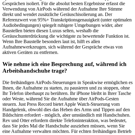
Gesprächen isoliert. Für die absolut besten Ergebnisse erfasst die
Verwendung von AirPods während der Aufnahme Ihre Stimme
direkt und wendet zusätzliche Geräuschisolierung an. Der
Referenzwert von 95%+ Transkriptionsgenauigkeit (unter optimalen
Audiobedingungen) spiegelt ruhigere Umgebungen wider, aber
Baustellen bieten diesen Luxus selten, weshalb die
Geräuschunterdrückung die wichtigste zu bewertende Funktion ist.
Wenn Ihre Baustelle besonders laut ist, hilft es allen
Aufnahmewerkzeugen, sich während der Gespräche etwas von
aktiven Geräten zu entfernen.
Wie nehme ich eine Besprechung auf, während ich
Arbeitshandschuhe trage?
Die freihändigen AirPods-Steuerungen in Speakwise ermöglichen es
Ihnen, die Aufnahme zu starten, zu pausieren und zu stoppen, ohne
Ihr Telefon überhaupt zu berühren. Ihr iPhone bleibt in Ihrer Tasche
oder Weste, während Sie die Aufnahme über AirPods-Gesten
steuern. Just Press Record bietet Apple Watch-Steuerung vom
Handgelenk, obwohl dies das Heben des Arms und Tippen auf den
Bildschirm erfordert - möglich, aber umständlich mit Handschuhen.
Rev und Otter erfordern direkte Telefoninteraktion, was bedeutet,
dass Sie jedes Mal die Handschuhe ausziehen müssen, wenn Sie
eine Aufnahme verwalten möchten. Für echten freihändigen Betrieb