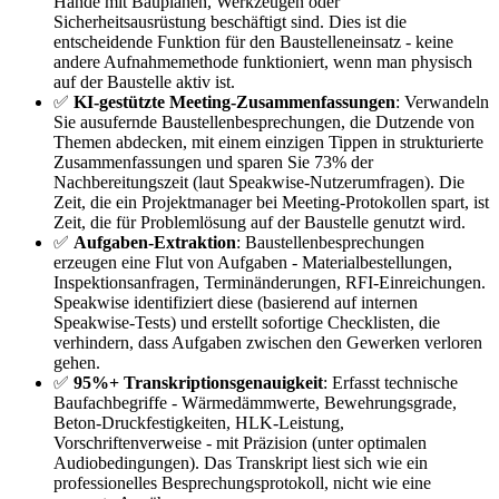
Hände mit Bauplänen, Werkzeugen oder
Sicherheitsausrüstung beschäftigt sind. Dies ist die
entscheidende Funktion für den Baustelleneinsatz - keine
andere Aufnahmemethode funktioniert, wenn man physisch
auf der Baustelle aktiv ist.
✅
KI-gestützte Meeting-Zusammenfassungen
: Verwandeln
Sie ausufernde Baustellenbesprechungen, die Dutzende von
Themen abdecken, mit einem einzigen Tippen in strukturierte
Zusammenfassungen und sparen Sie 73% der
Nachbereitungszeit (laut Speakwise-Nutzerumfragen). Die
Zeit, die ein Projektmanager bei Meeting-Protokollen spart, ist
Zeit, die für Problemlösung auf der Baustelle genutzt wird.
✅
Aufgaben-Extraktion
: Baustellenbesprechungen
erzeugen eine Flut von Aufgaben - Materialbestellungen,
Inspektionsanfragen, Terminänderungen, RFI-Einreichungen.
Speakwise identifiziert diese (basierend auf internen
Speakwise-Tests) und erstellt sofortige Checklisten, die
verhindern, dass Aufgaben zwischen den Gewerken verloren
gehen.
✅
95%+ Transkriptionsgenauigkeit
: Erfasst technische
Baufachbegriffe - Wärmedämmwerte, Bewehrungsgrade,
Beton-Druckfestigkeiten, HLK-Leistung,
Vorschriftenverweise - mit Präzision (unter optimalen
Audiobedingungen). Das Transkript liest sich wie ein
professionelles Besprechungsprotokoll, nicht wie eine