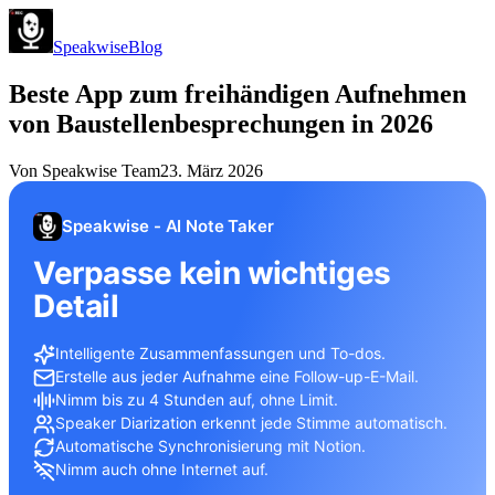
Speakwise
Blog
Beste App zum freihändigen Aufnehmen
von Baustellenbesprechungen in 2026
Von
Speakwise Team
23. März 2026
Speakwise - AI Note Taker
Verpasse kein wichtiges
Detail
Intelligente Zusammenfassungen und To-dos.
Erstelle aus jeder Aufnahme eine Follow-up-E-Mail.
Nimm bis zu 4 Stunden auf, ohne Limit.
Speaker Diarization erkennt jede Stimme automatisch.
Automatische Synchronisierung mit Notion.
Nimm auch ohne Internet auf.