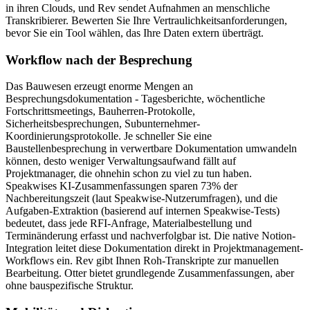
in ihren Clouds, und Rev sendet Aufnahmen an menschliche
Transkribierer. Bewerten Sie Ihre Vertraulichkeitsanforderungen,
bevor Sie ein Tool wählen, das Ihre Daten extern überträgt.
Workflow nach der Besprechung
Das Bauwesen erzeugt enorme Mengen an
Besprechungsdokumentation - Tagesberichte, wöchentliche
Fortschrittsmeetings, Bauherren-Protokolle,
Sicherheitsbesprechungen, Subunternehmer-
Koordinierungsprotokolle. Je schneller Sie eine
Baustellenbesprechung in verwertbare Dokumentation umwandeln
können, desto weniger Verwaltungsaufwand fällt auf
Projektmanager, die ohnehin schon zu viel zu tun haben.
Speakwises KI-Zusammenfassungen sparen 73% der
Nachbereitungszeit (laut Speakwise-Nutzerumfragen), und die
Aufgaben-Extraktion (basierend auf internen Speakwise-Tests)
bedeutet, dass jede RFI-Anfrage, Materialbestellung und
Terminänderung erfasst und nachverfolgbar ist. Die native Notion-
Integration leitet diese Dokumentation direkt in Projektmanagement-
Workflows ein. Rev gibt Ihnen Roh-Transkripte zur manuellen
Bearbeitung. Otter bietet grundlegende Zusammenfassungen, aber
ohne bauspezifische Struktur.