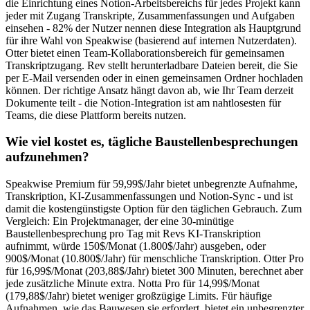
die Einrichtung eines Notion-Arbeitsbereichs für jedes Projekt kann
jeder mit Zugang Transkripte, Zusammenfassungen und Aufgaben
einsehen - 82% der Nutzer nennen diese Integration als Hauptgrund
für ihre Wahl von Speakwise (basierend auf internen Nutzerdaten).
Otter bietet einen Team-Kollaborationsbereich für gemeinsamen
Transkriptzugang. Rev stellt herunterladbare Dateien bereit, die Sie
per E-Mail versenden oder in einen gemeinsamen Ordner hochladen
können. Der richtige Ansatz hängt davon ab, wie Ihr Team derzeit
Dokumente teilt - die Notion-Integration ist am nahtlosesten für
Teams, die diese Plattform bereits nutzen.
Wie viel kostet es, tägliche Baustellenbesprechungen
aufzunehmen?
Speakwise Premium für 59,99$/Jahr bietet unbegrenzte Aufnahme,
Transkription, KI-Zusammenfassungen und Notion-Sync - und ist
damit die kostengünstigste Option für den täglichen Gebrauch. Zum
Vergleich: Ein Projektmanager, der eine 30-minütige
Baustellenbesprechung pro Tag mit Revs KI-Transkription
aufnimmt, würde 150$/Monat (1.800$/Jahr) ausgeben, oder
900$/Monat (10.800$/Jahr) für menschliche Transkription. Otter Pro
für 16,99$/Monat (203,88$/Jahr) bietet 300 Minuten, berechnet aber
jede zusätzliche Minute extra. Notta Pro für 14,99$/Monat
(179,88$/Jahr) bietet weniger großzügige Limits. Für häufige
Aufnahmen, wie das Bauwesen sie erfordert, bietet ein unbegrenzter