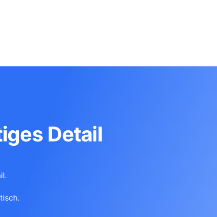
iges Detail
l.
tisch.