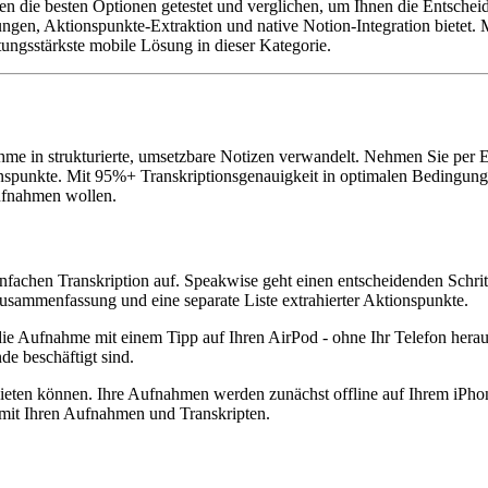
n die besten Optionen getestet und verglichen, um Ihnen die Entscheid
en, Aktionspunkte-Extraktion und native Notion-Integration bietet.
tungsstärkste mobile Lösung in dieser Kategorie.
me in strukturierte, umsetzbare Notizen verwandelt. Nehmen Sie per Ei
punkte. Mit 95%+ Transkriptionsgenauigkeit in optimalen Bedingunge
Aufnahmen wollen.
fachen Transkription auf. Speakwise geht einen entscheidenden Schritt 
 Zusammenfassung und eine separate Liste extrahierter Aktionspunkte.
 die Aufnahme mit einem Tipp auf Ihren AirPod - ohne Ihr Telefon herau
de beschäftigt sind.
t bieten können. Ihre Aufnahmen werden zunächst offline auf Ihrem iPho
I mit Ihren Aufnahmen und Transkripten.