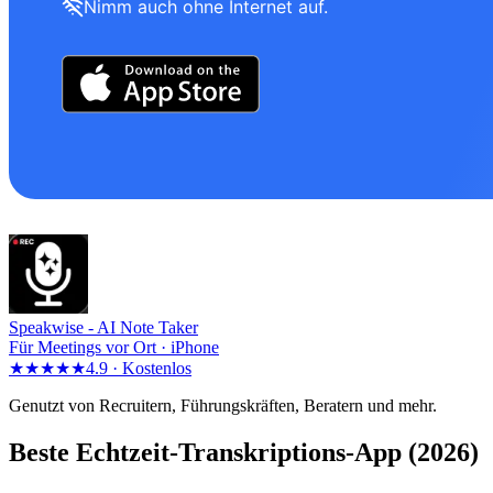
Nimm auch ohne Internet auf.
Speakwise -
AI Note Taker
Für Meetings vor Ort · iPhone
★★★★★
4.9 ·
Kostenlos
Genutzt von Recruitern, Führungskräften, Beratern und mehr.
Beste Echtzeit-Transkriptions-App (2026)