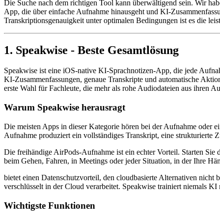
Die Suche nach dem richtigen Tool kann überwältigend sein. Wir habe
App, die über einfache Aufnahme hinausgeht und KI-Zusammenfassung
Transkriptionsgenauigkeit unter optimalen Bedingungen ist es die leis
1. Speakwise - Beste Gesamtlösung
Speakwise ist eine iOS-native KI-Sprachnotizen-App, die jede Aufnah
KI-Zusammenfassungen, genaue Transkripte und automatische Aktions
erste Wahl für Fachleute, die mehr als rohe Audiodateien aus ihren 
Warum Speakwise herausragt
Die meisten Apps in dieser Kategorie hören bei der Aufnahme oder ein
Aufnahme produziert ein vollständiges Transkript, eine strukturierte
Die freihändige AirPods-Aufnahme ist ein echter Vorteil. Starten Sie
beim Gehen, Fahren, in Meetings oder jeder Situation, in der Ihre Hän
bietet einen Datenschutzvorteil, den cloudbasierte Alternativen nich
verschlüsselt in der Cloud verarbeitet. Speakwise trainiert niemals K
Wichtigste Funktionen