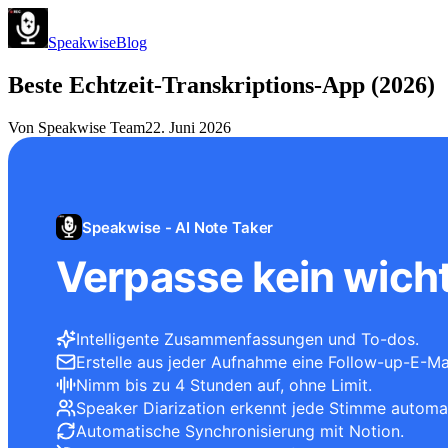
Speakwise
Blog
Beste Echtzeit-Transkriptions-App (2026)
Von
Speakwise Team
22. Juni 2026
Speakwise - AI Note Taker
Verpasse kein wicht
Intelligente Zusammenfassungen und To-dos.
Erstelle aus jeder Aufnahme eine Follow-up-E-Mai
Nimm bis zu 4 Stunden auf, ohne Limit.
Speaker Diarization erkennt jede Stimme automa
Automatische Synchronisierung mit Notion.