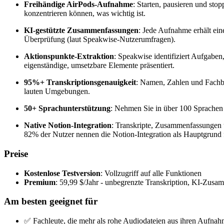
Freihändige AirPods-Aufnahme
: Starten, pausieren und sto
konzentrieren können, was wichtig ist.
KI-gestützte Zusammenfassungen
: Jede Aufnahme erhält ein
Überprüfung (laut Speakwise-Nutzerumfragen).
Aktionspunkte-Extraktion
: Speakwise identifiziert Aufgabe
eigenständige, umsetzbare Elemente präsentiert.
95%+ Transkriptionsgenauigkeit
: Namen, Zahlen und Fachbe
lauten Umgebungen.
50+ Sprachunterstützung
: Nehmen Sie in über 100 Sprachen 
Native Notion-Integration
: Transkripte, Zusammenfassungen u
82% der Nutzer nennen die Notion-Integration als Hauptgrund 
Preise
Kostenlose Testversion
: Vollzugriff auf alle Funktionen
Premium
: 59,99 $/Jahr - unbegrenzte Transkription, KI-Zus
Am besten geeignet für
✅ Fachleute, die mehr als rohe Audiodateien aus ihren Aufna