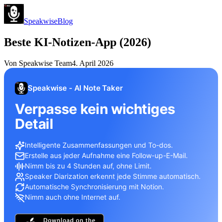
Speakwise
Blog
Beste KI-Notizen-App (2026)
Von
Speakwise Team
4. April 2026
Speakwise - AI Note Taker
Verpasse kein wichtiges
Detail
Intelligente Zusammenfassungen und To-dos.
Erstelle aus jeder Aufnahme eine Follow-up-E-Mail.
Nimm bis zu 4 Stunden auf, ohne Limit.
Speaker Diarization erkennt jede Stimme automatisch.
Automatische Synchronisierung mit Notion.
Nimm auch ohne Internet auf.