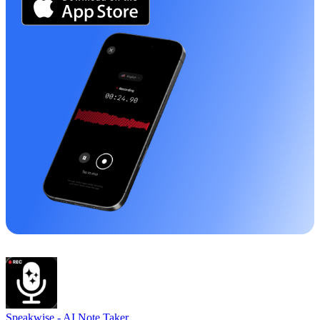
Speakwise -
AI Note Taker