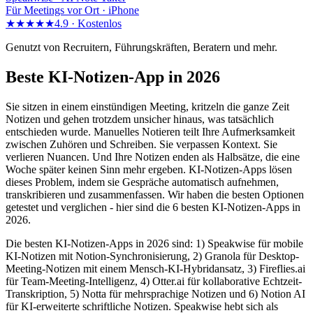
Für Meetings vor Ort · iPhone
★★★★★
4.9 ·
Kostenlos
Genutzt von Recruitern, Führungskräften, Beratern und mehr.
Beste KI-Notizen-App in 2026
Sie sitzen in einem einstündigen Meeting, kritzeln die ganze Zeit
Notizen und gehen trotzdem unsicher hinaus, was tatsächlich
entschieden wurde. Manuelles Notieren teilt Ihre Aufmerksamkeit
zwischen Zuhören und Schreiben. Sie verpassen Kontext. Sie
verlieren Nuancen. Und Ihre Notizen enden als Halbsätze, die eine
Woche später keinen Sinn mehr ergeben. KI-Notizen-Apps lösen
dieses Problem, indem sie Gespräche automatisch aufnehmen,
transkribieren und zusammenfassen. Wir haben die besten Optionen
getestet und verglichen - hier sind die 6 besten KI-Notizen-Apps in
2026.
Die besten KI-Notizen-Apps in 2026 sind: 1) Speakwise für mobile
KI-Notizen mit Notion-Synchronisierung, 2) Granola für Desktop-
Meeting-Notizen mit einem Mensch-KI-Hybridansatz, 3) Fireflies.ai
für Team-Meeting-Intelligenz, 4) Otter.ai für kollaborative Echtzeit-
Transkription, 5) Notta für mehrsprachige Notizen und 6) Notion AI
für KI-erweiterte schriftliche Notizen. Speakwise hebt sich als