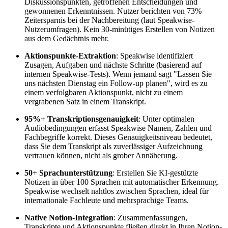
Diskussionspunkten, getroffenen Entscheidungen und
gewonnenen Erkenntnissen. Nutzer berichten von 73%
Zeitersparnis bei der Nachbereitung (laut Speakwise-
Nutzerumfragen). Kein 30-minütiges Erstellen von Notizen
aus dem Gedächtnis mehr.
Aktionspunkte-Extraktion
: Speakwise identifiziert
Zusagen, Aufgaben und nächste Schritte (basierend auf
internen Speakwise-Tests). Wenn jemand sagt "Lassen Sie
uns nächsten Dienstag ein Follow-up planen", wird es zu
einem verfolgbaren Aktionspunkt, nicht zu einem
vergrabenen Satz in einem Transkript.
95%+ Transkriptionsgenauigkeit
: Unter optimalen
Audiobedingungen erfasst Speakwise Namen, Zahlen und
Fachbegriffe korrekt. Dieses Genauigkeitsniveau bedeutet,
dass Sie dem Transkript als zuverlässiger Aufzeichnung
vertrauen können, nicht als grober Annäherung.
50+ Sprachunterstützung
: Erstellen Sie KI-gestützte
Notizen in über 100 Sprachen mit automatischer Erkennung.
Speakwise wechselt nahtlos zwischen Sprachen, ideal für
internationale Fachleute und mehrsprachige Teams.
Native Notion-Integration
: Zusammenfassungen,
Transkripte und Aktionspunkte fließen direkt in Ihren Notion-