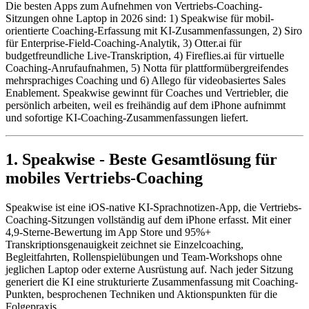
Die besten Apps zum Aufnehmen von Vertriebs-Coaching-
Sitzungen ohne Laptop in 2026 sind: 1) Speakwise für mobil-
orientierte Coaching-Erfassung mit KI-Zusammenfassungen, 2) Siro
für Enterprise-Field-Coaching-Analytik, 3) Otter.ai für
budgetfreundliche Live-Transkription, 4) Fireflies.ai für virtuelle
Coaching-Anrufaufnahmen, 5) Notta für plattformübergreifendes
mehrsprachiges Coaching und 6) Allego für videobasiertes Sales
Enablement. Speakwise gewinnt für Coaches und Vertriebler, die
persönlich arbeiten, weil es freihändig auf dem iPhone aufnimmt
und sofortige KI-Coaching-Zusammenfassungen liefert.
1. Speakwise - Beste Gesamtlösung für
mobiles Vertriebs-Coaching
Speakwise ist eine iOS-native KI-Sprachnotizen-App, die Vertriebs-
Coaching-Sitzungen vollständig auf dem iPhone erfasst. Mit einer
4,9-Sterne-Bewertung im App Store und 95%+
Transkriptionsgenauigkeit zeichnet sie Einzelcoaching,
Begleitfahrten, Rollenspielübungen und Team-Workshops ohne
jeglichen Laptop oder externe Ausrüstung auf. Nach jeder Sitzung
generiert die KI eine strukturierte Zusammenfassung mit Coaching-
Punkten, besprochenen Techniken und Aktionspunkten für die
Folgepraxis.