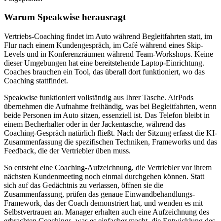
Warum Speakwise herausragt
Vertriebs-Coaching findet im Auto während Begleitfahrten statt, im
Flur nach einem Kundengespräch, im Café während eines Skip-
Levels und in Konferenzräumen während Team-Workshops. Keine
dieser Umgebungen hat eine bereitstehende Laptop-Einrichtung.
Coaches brauchen ein Tool, das überall dort funktioniert, wo das
Coaching stattfindet.
Speakwise funktioniert vollständig aus Ihrer Tasche. AirPods
übernehmen die Aufnahme freihändig, was bei Begleitfahrten, wenn
beide Personen im Auto sitzen, essenziell ist. Das Telefon bleibt in
einem Becherhalter oder in der Jackentasche, während das
Coaching-Gespräch natürlich fließt. Nach der Sitzung erfasst die KI-
Zusammenfassung die spezifischen Techniken, Frameworks und das
Feedback, die der Vertriebler üben muss.
So entsteht eine Coaching-Aufzeichnung, die Vertriebler vor ihrem
nächsten Kundenmeeting noch einmal durchgehen können. Statt
sich auf das Gedächtnis zu verlassen, öffnen sie die
Zusammenfassung, prüfen das genaue Einwandbehandlungs-
Framework, das der Coach demonstriert hat, und wenden es mit
Selbstvertrauen an. Manager erhalten auch eine Aufzeichnung des
erbrachten Coachings, was es einfacher macht, die Entwicklung des