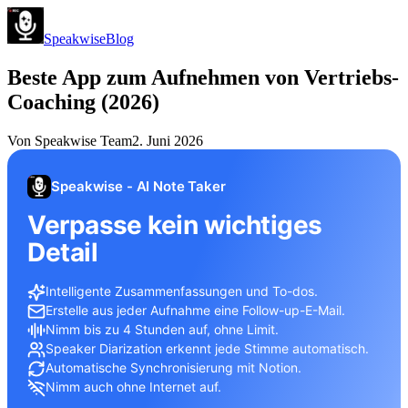
Speakwise
Blog
Beste App zum Aufnehmen von Vertriebs-
Coaching (2026)
Von
Speakwise Team
2. Juni 2026
Speakwise - AI Note Taker
Verpasse kein wichtiges
Detail
Intelligente Zusammenfassungen und To-dos.
Erstelle aus jeder Aufnahme eine Follow-up-E-Mail.
Nimm bis zu 4 Stunden auf, ohne Limit.
Speaker Diarization erkennt jede Stimme automatisch.
Automatische Synchronisierung mit Notion.
Nimm auch ohne Internet auf.