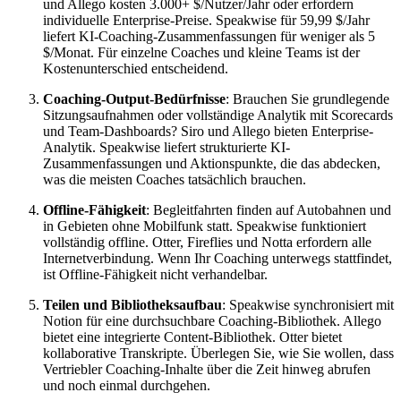
und Allego kosten 3.000+ $/Nutzer/Jahr oder erfordern
individuelle Enterprise-Preise. Speakwise für 59,99 $/Jahr
liefert KI-Coaching-Zusammenfassungen für weniger als 5
$/Monat. Für einzelne Coaches und kleine Teams ist der
Kostenunterschied entscheidend.
Coaching-Output-Bedürfnisse
: Brauchen Sie grundlegende
Sitzungsaufnahmen oder vollständige Analytik mit Scorecards
und Team-Dashboards? Siro und Allego bieten Enterprise-
Analytik. Speakwise liefert strukturierte KI-
Zusammenfassungen und Aktionspunkte, die das abdecken,
was die meisten Coaches tatsächlich brauchen.
Offline-Fähigkeit
: Begleitfahrten finden auf Autobahnen und
in Gebieten ohne Mobilfunk statt. Speakwise funktioniert
vollständig offline. Otter, Fireflies und Notta erfordern alle
Internetverbindung. Wenn Ihr Coaching unterwegs stattfindet,
ist Offline-Fähigkeit nicht verhandelbar.
Teilen und Bibliotheksaufbau
: Speakwise synchronisiert mit
Notion für eine durchsuchbare Coaching-Bibliothek. Allego
bietet eine integrierte Content-Bibliothek. Otter bietet
kollaborative Transkripte. Überlegen Sie, wie Sie wollen, dass
Vertriebler Coaching-Inhalte über die Zeit hinweg abrufen
und noch einmal durchgehen.