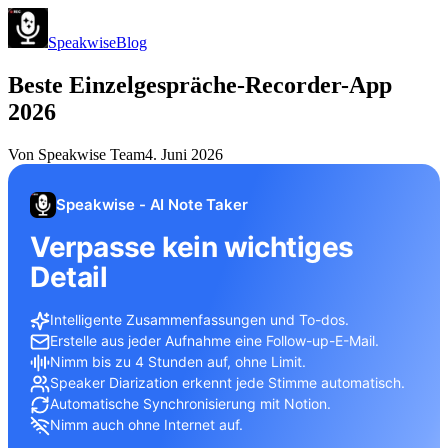
Speakwise
Blog
Beste Einzelgespräche-Recorder-App
2026
Von
Speakwise Team
4. Juni 2026
Speakwise - AI Note Taker
Verpasse kein wichtiges
Detail
Intelligente Zusammenfassungen und To-dos.
Erstelle aus jeder Aufnahme eine Follow-up-E-Mail.
Nimm bis zu 4 Stunden auf, ohne Limit.
Speaker Diarization erkennt jede Stimme automatisch.
Automatische Synchronisierung mit Notion.
Nimm auch ohne Internet auf.