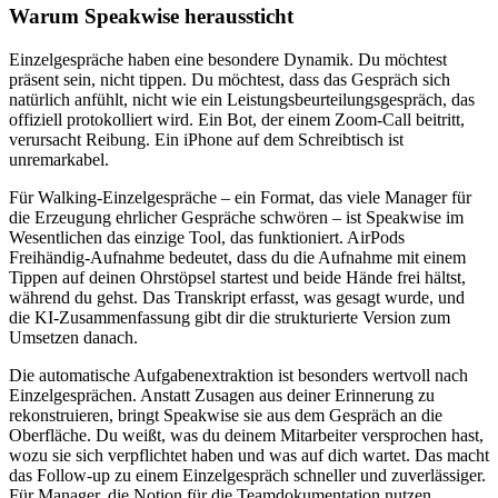
Warum Speakwise heraussticht
Einzelgespräche haben eine besondere Dynamik. Du möchtest
präsent sein, nicht tippen. Du möchtest, dass das Gespräch sich
natürlich anfühlt, nicht wie ein Leistungsbeurteilungsgespräch, das
offiziell protokolliert wird. Ein Bot, der einem Zoom-Call beitritt,
verursacht Reibung. Ein iPhone auf dem Schreibtisch ist
unremarkabel.
Für Walking-Einzelgespräche – ein Format, das viele Manager für
die Erzeugung ehrlicher Gespräche schwören – ist Speakwise im
Wesentlichen das einzige Tool, das funktioniert. AirPods
Freihändig-Aufnahme bedeutet, dass du die Aufnahme mit einem
Tippen auf deinen Ohrstöpsel startest und beide Hände frei hältst,
während du gehst. Das Transkript erfasst, was gesagt wurde, und
die KI-Zusammenfassung gibt dir die strukturierte Version zum
Umsetzen danach.
Die automatische Aufgabenextraktion ist besonders wertvoll nach
Einzelgesprächen. Anstatt Zusagen aus deiner Erinnerung zu
rekonstruieren, bringt Speakwise sie aus dem Gespräch an die
Oberfläche. Du weißt, was du deinem Mitarbeiter versprochen hast,
wozu sie sich verpflichtet haben und was auf dich wartet. Das macht
das Follow-up zu einem Einzelgespräch schneller und zuverlässiger.
Für Manager, die Notion für die Teamdokumentation nutzen,