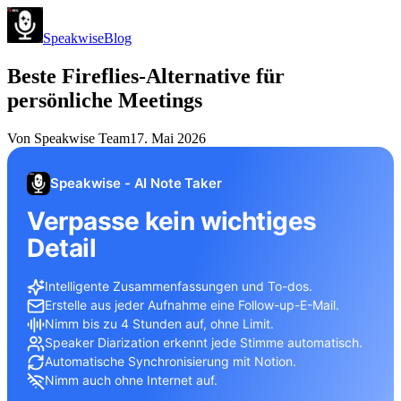
Speakwise
Blog
Beste Fireflies-Alternative für
persönliche Meetings
Von
Speakwise Team
17. Mai 2026
Speakwise - AI Note Taker
Verpasse kein wichtiges
Detail
Intelligente Zusammenfassungen und To-dos.
Erstelle aus jeder Aufnahme eine Follow-up-E-Mail.
Nimm bis zu 4 Stunden auf, ohne Limit.
Speaker Diarization erkennt jede Stimme automatisch.
Automatische Synchronisierung mit Notion.
Nimm auch ohne Internet auf.