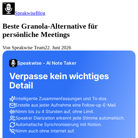
Speakwise
Blog
Beste Granola-Alternative für
persönliche Meetings
Von
Speakwise Team
22. Juni 2026
Speakwise - AI Note Taker
Verpasse kein wichtiges
Detail
Intelligente Zusammenfassungen und To-dos.
Erstelle aus jeder Aufnahme eine Follow-up-E-Mail.
Nimm bis zu 4 Stunden auf, ohne Limit.
Speaker Diarization erkennt jede Stimme automatisch.
Automatische Synchronisierung mit Notion.
Nimm auch ohne Internet auf.