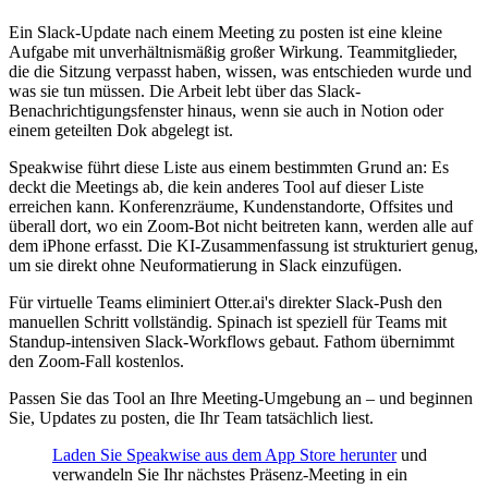
Ein Slack-Update nach einem Meeting zu posten ist eine kleine
Aufgabe mit unverhältnismäßig großer Wirkung. Teammitglieder,
die die Sitzung verpasst haben, wissen, was entschieden wurde und
was sie tun müssen. Die Arbeit lebt über das Slack-
Benachrichtigungsfenster hinaus, wenn sie auch in Notion oder
einem geteilten Dok abgelegt ist.
Speakwise führt diese Liste aus einem bestimmten Grund an: Es
deckt die Meetings ab, die kein anderes Tool auf dieser Liste
erreichen kann. Konferenzräume, Kundenstandorte, Offsites und
überall dort, wo ein Zoom-Bot nicht beitreten kann, werden alle auf
dem iPhone erfasst. Die KI-Zusammenfassung ist strukturiert genug,
um sie direkt ohne Neuformatierung in Slack einzufügen.
Für virtuelle Teams eliminiert Otter.ai's direkter Slack-Push den
manuellen Schritt vollständig. Spinach ist speziell für Teams mit
Standup-intensiven Slack-Workflows gebaut. Fathom übernimmt
den Zoom-Fall kostenlos.
Passen Sie das Tool an Ihre Meeting-Umgebung an – und beginnen
Sie, Updates zu posten, die Ihr Team tatsächlich liest.
Laden Sie Speakwise aus dem App Store herunter
und
verwandeln Sie Ihr nächstes Präsenz-Meeting in ein