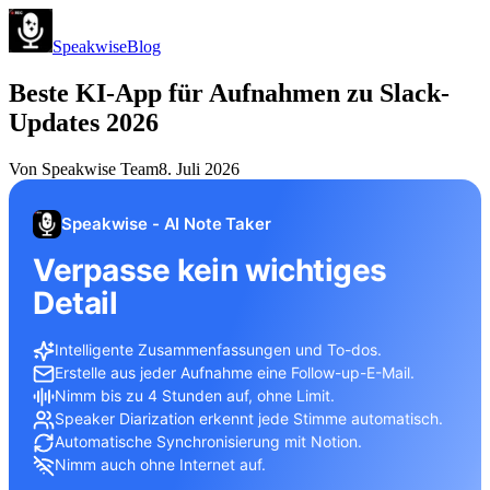
Speakwise
Blog
Beste KI-App für Aufnahmen zu Slack-
Updates 2026
Von
Speakwise Team
8. Juli 2026
Speakwise - AI Note Taker
Verpasse kein wichtiges
Detail
Intelligente Zusammenfassungen und To-dos.
Erstelle aus jeder Aufnahme eine Follow-up-E-Mail.
Nimm bis zu 4 Stunden auf, ohne Limit.
Speaker Diarization erkennt jede Stimme automatisch.
Automatische Synchronisierung mit Notion.
Nimm auch ohne Internet auf.