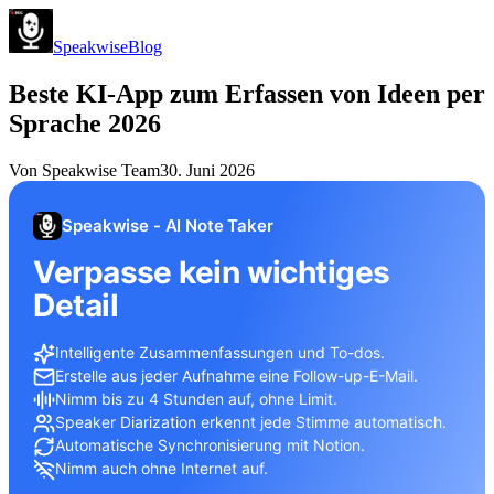
Speakwise
Blog
Beste KI-App zum Erfassen von Ideen per
Sprache 2026
Von
Speakwise Team
30. Juni 2026
Speakwise - AI Note Taker
Verpasse kein wichtiges
Detail
Intelligente Zusammenfassungen und To-dos.
Erstelle aus jeder Aufnahme eine Follow-up-E-Mail.
Nimm bis zu 4 Stunden auf, ohne Limit.
Speaker Diarization erkennt jede Stimme automatisch.
Automatische Synchronisierung mit Notion.
Nimm auch ohne Internet auf.