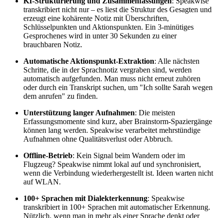
KI-Strukturierung und Zusammenfassungen
: Speakwise
transkribiert nicht nur – es liest die Struktur des Gesagten und
erzeugt eine kohärente Notiz mit Überschriften,
Schlüsselpunkten und Aktionspunkten. Ein 3-minütiges
Gesprochenes wird in unter 30 Sekunden zu einer
brauchbaren Notiz.
Automatische Aktionspunkt-Extraktion
: Alle nächsten
Schritte, die in der Sprachnotiz vergraben sind, werden
automatisch aufgefunden. Man muss nicht erneut zuhören
oder durch ein Transkript suchen, um "Ich sollte Sarah wegen
dem anrufen" zu finden.
Unterstützung langer Aufnahmen
: Die meisten
Erfassungsmomente sind kurz, aber Brainstorm-Spaziergänge
können lang werden. Speakwise verarbeitet mehrstündige
Aufnahmen ohne Qualitätsverlust oder Abbruch.
Offline-Betrieb
: Kein Signal beim Wandern oder im
Flugzeug? Speakwise nimmt lokal auf und synchronisiert,
wenn die Verbindung wiederhergestellt ist. Ideen warten nicht
auf WLAN.
100+ Sprachen mit Dialekterkennung
: Speakwise
transkribiert in 100+ Sprachen mit automatischer Erkennung.
Nützlich, wenn man in mehr als einer Sprache denkt oder