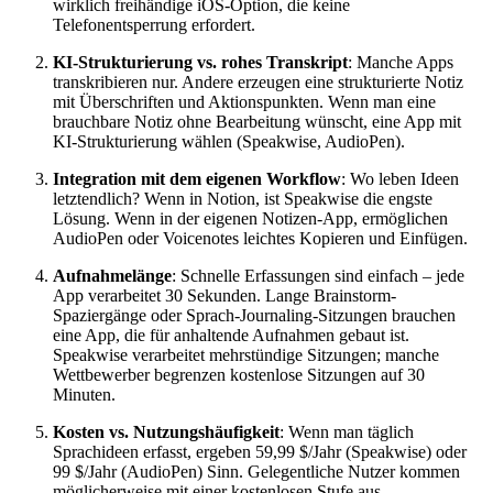
wirklich freihändige iOS-Option, die keine
Telefonentsperrung erfordert.
KI-Strukturierung vs. rohes Transkript
: Manche Apps
transkribieren nur. Andere erzeugen eine strukturierte Notiz
mit Überschriften und Aktionspunkten. Wenn man eine
brauchbare Notiz ohne Bearbeitung wünscht, eine App mit
KI-Strukturierung wählen (Speakwise, AudioPen).
Integration mit dem eigenen Workflow
: Wo leben Ideen
letztendlich? Wenn in Notion, ist Speakwise die engste
Lösung. Wenn in der eigenen Notizen-App, ermöglichen
AudioPen oder Voicenotes leichtes Kopieren und Einfügen.
Aufnahmelänge
: Schnelle Erfassungen sind einfach – jede
App verarbeitet 30 Sekunden. Lange Brainstorm-
Spaziergänge oder Sprach-Journaling-Sitzungen brauchen
eine App, die für anhaltende Aufnahmen gebaut ist.
Speakwise verarbeitet mehrstündige Sitzungen; manche
Wettbewerber begrenzen kostenlose Sitzungen auf 30
Minuten.
Kosten vs. Nutzungshäufigkeit
: Wenn man täglich
Sprachideen erfasst, ergeben 59,99 $/Jahr (Speakwise) oder
99 $/Jahr (AudioPen) Sinn. Gelegentliche Nutzer kommen
möglicherweise mit einer kostenlosen Stufe aus.