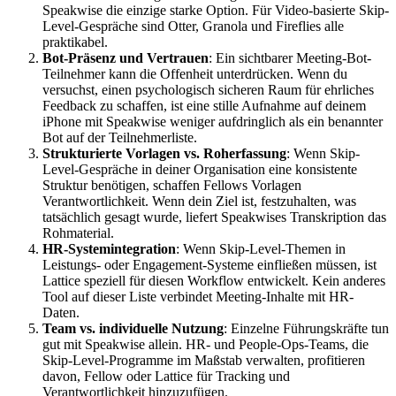
Speakwise die einzige starke Option. Für Video-basierte Skip-
Level-Gespräche sind Otter, Granola und Fireflies alle
praktikabel.
Bot-Präsenz und Vertrauen
: Ein sichtbarer Meeting-Bot-
Teilnehmer kann die Offenheit unterdrücken. Wenn du
versuchst, einen psychologisch sicheren Raum für ehrliches
Feedback zu schaffen, ist eine stille Aufnahme auf deinem
iPhone mit Speakwise weniger aufdringlich als ein benannter
Bot auf der Teilnehmerliste.
Strukturierte Vorlagen vs. Roherfassung
: Wenn Skip-
Level-Gespräche in deiner Organisation eine konsistente
Struktur benötigen, schaffen Fellows Vorlagen
Verantwortlichkeit. Wenn dein Ziel ist, festzuhalten, was
tatsächlich gesagt wurde, liefert Speakwises Transkription das
Rohmaterial.
HR-Systemintegration
: Wenn Skip-Level-Themen in
Leistungs- oder Engagement-Systeme einfließen müssen, ist
Lattice speziell für diesen Workflow entwickelt. Kein anderes
Tool auf dieser Liste verbindet Meeting-Inhalte mit HR-
Daten.
Team vs. individuelle Nutzung
: Einzelne Führungskräfte tun
gut mit Speakwise allein. HR- und People-Ops-Teams, die
Skip-Level-Programme im Maßstab verwalten, profitieren
davon, Fellow oder Lattice für Tracking und
Verantwortlichkeit hinzuzufügen.