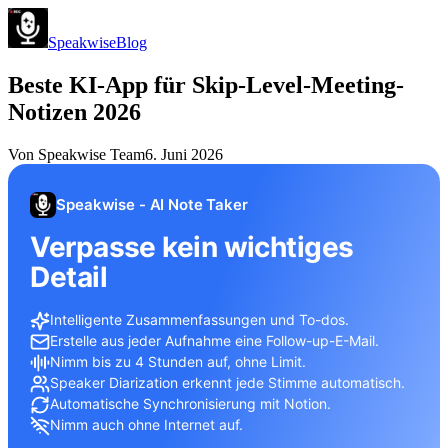
Speakwise
Blog
Beste KI-App für Skip-Level-Meeting-
Notizen 2026
Von
Speakwise Team
6. Juni 2026
Speakwise - AI Note Taker
Verpasse kein wichtiges
Detail
Intelligente Zusammenfassungen und To-dos.
Erstelle aus jeder Aufnahme eine Follow-up-E-Mail.
Nimm bis zu 4 Stunden auf, ohne Limit.
Speaker Diarization erkennt jede Stimme automatisch.
Automatische Synchronisierung mit Notion.
Nimm auch ohne Internet auf.