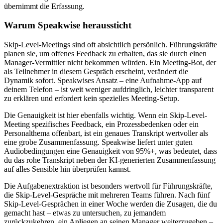
übernimmt die Erfassung.
Warum Speakwise heraussticht
Skip-Level-Meetings sind oft absichtlich persönlich. Führungskräfte
planen sie, um offenes Feedback zu erhalten, das sie durch einen
Manager-Vermittler nicht bekommen würden. Ein Meeting-Bot, der
als Teilnehmer in diesem Gespräch erscheint, verändert die
Dynamik sofort. Speakwises Ansatz – eine Aufnahme-App auf
deinem Telefon – ist weit weniger aufdringlich, leichter transparent
zu erklären und erfordert kein spezielles Meeting-Setup.
Die Genauigkeit ist hier ebenfalls wichtig. Wenn ein Skip-Level-
Meeting spezifisches Feedback, ein Prozessbedenken oder ein
Personalthema offenbart, ist ein genaues Transkript wertvoller als
eine grobe Zusammenfassung. Speakwise liefert unter guten
Audiobedingungen eine Genauigkeit von 95%+, was bedeutet, dass
du das rohe Transkript neben der KI-generierten Zusammenfassung
auf alles Sensible hin überprüfen kannst.
Die Aufgabenextraktion ist besonders wertvoll für Führungskräfte,
die Skip-Level-Gespräche mit mehreren Teams führen. Nach fünf
Skip-Level-Gesprächen in einer Woche werden die Zusagen, die du
gemacht hast – etwas zu untersuchen, zu jemandem
zurückzukehren, ein Anliegen an seinen Manager weiterzugeben –