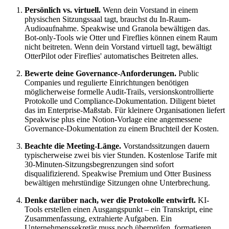
Persönlich vs. virtuell.
Wenn dein Vorstand in einem
physischen Sitzungssaal tagt, brauchst du In-Raum-
Audioaufnahme. Speakwise und Granola bewältigen das.
Bot-only-Tools wie Otter und Fireflies können einem Raum
nicht beitreten. Wenn dein Vorstand virtuell tagt, bewältigt
OtterPilot oder Fireflies' automatisches Beitreten alles.
Bewerte deine Governance-Anforderungen.
Public
Companies und regulierte Einrichtungen benötigen
möglicherweise formelle Audit-Trails, versionskontrollierte
Protokolle und Compliance-Dokumentation. Diligent bietet
das im Enterprise-Maßstab. Für kleinere Organisationen liefert
Speakwise plus eine Notion-Vorlage eine angemessene
Governance-Dokumentation zu einem Bruchteil der Kosten.
Beachte die Meeting-Länge.
Vorstandssitzungen dauern
typischerweise zwei bis vier Stunden. Kostenlose Tarife mit
30-Minuten-Sitzungsbegrenzungen sind sofort
disqualifizierend. Speakwise Premium und Otter Business
bewältigen mehrstündige Sitzungen ohne Unterbrechung.
Denke darüber nach, wer die Protokolle entwirft.
KI-
Tools erstellen einen Ausgangspunkt – ein Transkript, eine
Zusammenfassung, extrahierte Aufgaben. Ein
Unternehmenssekretär muss noch überprüfen, formatieren