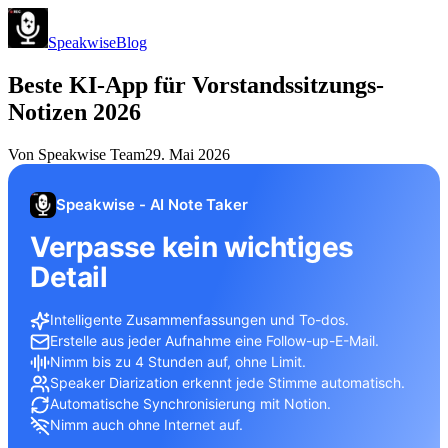
Speakwise
Blog
Beste KI-App für Vorstandssitzungs-
Notizen 2026
Von
Speakwise Team
29. Mai 2026
Speakwise - AI Note Taker
Verpasse kein wichtiges
Detail
Intelligente Zusammenfassungen und To-dos.
Erstelle aus jeder Aufnahme eine Follow-up-E-Mail.
Nimm bis zu 4 Stunden auf, ohne Limit.
Speaker Diarization erkennt jede Stimme automatisch.
Automatische Synchronisierung mit Notion.
Nimm auch ohne Internet auf.