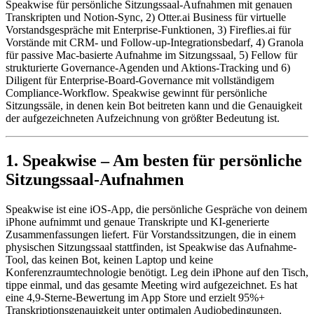
Speakwise für persönliche Sitzungssaal-Aufnahmen mit genauen
Transkripten und Notion-Sync, 2) Otter.ai Business für virtuelle
Vorstandsgespräche mit Enterprise-Funktionen, 3) Fireflies.ai für
Vorstände mit CRM- und Follow-up-Integrationsbedarf, 4) Granola
für passive Mac-basierte Aufnahme im Sitzungssaal, 5) Fellow für
strukturierte Governance-Agenden und Aktions-Tracking und 6)
Diligent für Enterprise-Board-Governance mit vollständigem
Compliance-Workflow. Speakwise gewinnt für persönliche
Sitzungssäle, in denen kein Bot beitreten kann und die Genauigkeit
der aufgezeichneten Aufzeichnung von größter Bedeutung ist.
1. Speakwise – Am besten für persönliche
Sitzungssaal-Aufnahmen
Speakwise ist eine iOS-App, die persönliche Gespräche von deinem
iPhone aufnimmt und genaue Transkripte und KI-generierte
Zusammenfassungen liefert. Für Vorstandssitzungen, die in einem
physischen Sitzungssaal stattfinden, ist Speakwise das Aufnahme-
Tool, das keinen Bot, keinen Laptop und keine
Konferenzraumtechnologie benötigt. Leg dein iPhone auf den Tisch,
tippe einmal, und das gesamte Meeting wird aufgezeichnet. Es hat
eine 4,9-Sterne-Bewertung im App Store und erzielt 95%+
Transkriptionsgenauigkeit unter optimalen Audiobedingungen.