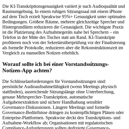
Die KI-Transkriptionsgenauigkeit variiert je nach Audioqualität und
Raumumgebung. In einem ruhigen Sitzungssaal mit einem iPhone
auf dem Tisch erzielt Speakwise 95%+ Genauigkeit unter optimalen
Bedingungen. Größere Räume, mehrere gleichzeitige Sprecher und
Hintergrundlärm reduzieren die Genauigkeit. Die wichtigste Praxis
ist die Platzierung des Aufnahmegeräts nahe bei Sprechern – ein
Telefon in der Mitte des Tisches statt am Rand. KI-Transkripte
profitieren noch von der Sekretärsüberprüfung vor der Finalisierung
als formelle Protokolle, reduzieren aber die Rekonstruktionszeit im
Vergleich zu manuellen Notizen erheblich.
Worauf sollte ich bei einer Vorstandssitzungs-
Notizen-App achten?
Die Schlüsselanforderungen für Vorstandssitzungen sind:
persönliche Audioaufnahmefähigkeit (wenn Meetings physisch
stattfinden), ausreichende Sitzungslänge ohne Unterbrechung,
genaue Mehrsprecher-Transkription, automatische
Aufgabenextraktion und sichere Handhabung sensibler
Governance-Diskussionen. Längere Meetings und formelle
Governance-Bedürfnisse drängen zu kostenpflichtigen Plänen oder
Enterprise-Plattformen. Speakwise deckt den Transkriptions- und
Aufnahme-Workflow ab; Organisationen mit regulatorischen
Compliance-Anforderungen sollten dedizierte Governance-