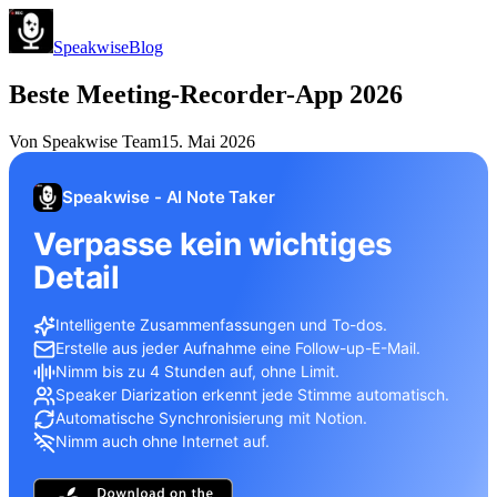
Speakwise
Blog
Beste Meeting-Recorder-App 2026
Von
Speakwise Team
15. Mai 2026
Speakwise - AI Note Taker
Verpasse kein wichtiges
Detail
Intelligente Zusammenfassungen und To-dos.
Erstelle aus jeder Aufnahme eine Follow-up-E-Mail.
Nimm bis zu 4 Stunden auf, ohne Limit.
Speaker Diarization erkennt jede Stimme automatisch.
Automatische Synchronisierung mit Notion.
Nimm auch ohne Internet auf.