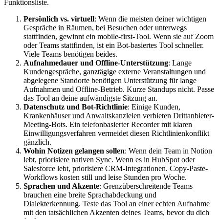
Funktionsliste.
Persönlich vs. virtuell
: Wenn die meisten deiner wichtigen
Gespräche in Räumen, bei Besuchen oder unterwegs
stattfinden, gewinnt ein mobile-first-Tool. Wenn sie auf Zoom
oder Teams stattfinden, ist ein Bot-basiertes Tool schneller.
Viele Teams benötigen beides.
Aufnahmedauer und Offline-Unterstützung
: Lange
Kundengespräche, ganztägige externe Veranstaltungen und
abgelegene Standorte benötigen Unterstützung für lange
Aufnahmen und Offline-Betrieb. Kurze Standups nicht. Passe
das Tool an deine aufwändigste Sitzung an.
Datenschutz und Bot-Richtlinie
: Einige Kunden,
Krankenhäuser und Anwaltskanzleien verbieten Drittanbieter-
Meeting-Bots. Ein telefonbasierter Recorder mit klaren
Einwilligungsverfahren vermeidet diesen Richtlinienkonflikt
gänzlich.
Wohin Notizen gelangen sollen
: Wenn dein Team in Notion
lebt, priorisiere nativen Sync. Wenn es in HubSpot oder
Salesforce lebt, priorisiere CRM-Integrationen. Copy-Paste-
Workflows kosten still und leise Stunden pro Woche.
Sprachen und Akzente
: Grenzüberschreitende Teams
brauchen eine breite Sprachabdeckung und
Dialekterkennung. Teste das Tool an einer echten Aufnahme
mit den tatsächlichen Akzenten deines Teams, bevor du dich