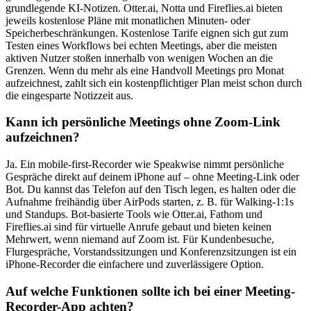
grundlegende KI-Notizen. Otter.ai, Notta und Fireflies.ai bieten
jeweils kostenlose Pläne mit monatlichen Minuten- oder
Speicherbeschränkungen. Kostenlose Tarife eignen sich gut zum
Testen eines Workflows bei echten Meetings, aber die meisten
aktiven Nutzer stoßen innerhalb von wenigen Wochen an die
Grenzen. Wenn du mehr als eine Handvoll Meetings pro Monat
aufzeichnest, zahlt sich ein kostenpflichtiger Plan meist schon durch
die eingesparte Notizzeit aus.
Kann ich persönliche Meetings ohne Zoom-Link
aufzeichnen?
Ja. Ein mobile-first-Recorder wie Speakwise nimmt persönliche
Gespräche direkt auf deinem iPhone auf – ohne Meeting-Link oder
Bot. Du kannst das Telefon auf den Tisch legen, es halten oder die
Aufnahme freihändig über AirPods starten, z. B. für Walking-1:1s
und Standups. Bot-basierte Tools wie Otter.ai, Fathom und
Fireflies.ai sind für virtuelle Anrufe gebaut und bieten keinen
Mehrwert, wenn niemand auf Zoom ist. Für Kundenbesuche,
Flurgespräche, Vorstandssitzungen und Konferenzsitzungen ist ein
iPhone-Recorder die einfachere und zuverlässigere Option.
Auf welche Funktionen sollte ich bei einer Meeting-
Recorder-App achten?