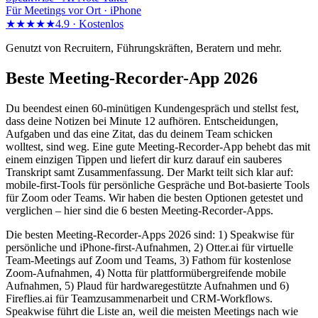
Für Meetings vor Ort · iPhone
★★★★★
4.9 ·
Kostenlos
Genutzt von Recruitern, Führungskräften, Beratern und mehr.
Beste Meeting-Recorder-App 2026
Du beendest einen 60-minütigen Kundengespräch und stellst fest,
dass deine Notizen bei Minute 12 aufhören. Entscheidungen,
Aufgaben und das eine Zitat, das du deinem Team schicken
wolltest, sind weg. Eine gute Meeting-Recorder-App behebt das mit
einem einzigen Tippen und liefert dir kurz darauf ein sauberes
Transkript samt Zusammenfassung. Der Markt teilt sich klar auf:
mobile-first-Tools für persönliche Gespräche und Bot-basierte Tools
für Zoom oder Teams. Wir haben die besten Optionen getestet und
verglichen – hier sind die 6 besten Meeting-Recorder-Apps.
Die besten Meeting-Recorder-Apps 2026 sind: 1) Speakwise für
persönliche und iPhone-first-Aufnahmen, 2) Otter.ai für virtuelle
Team-Meetings auf Zoom und Teams, 3) Fathom für kostenlose
Zoom-Aufnahmen, 4) Notta für plattformübergreifende mobile
Aufnahmen, 5) Plaud für hardwaregestützte Aufnahmen und 6)
Fireflies.ai für Teamzusammenarbeit und CRM-Workflows.
Speakwise führt die Liste an, weil die meisten Meetings nach wie