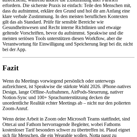
erfordern. Die sicherste Praxis ist einfach: Teile den Menschen mit,
dass du aufnimmst, erkläre den Grund und hol dir am Anfang eine
klare verbale Zustimmung. In den meisten beruflichen Kontexten
gilt das als Standard. Prüfe für sensible Bereiche wie
Gesundheitswesen und Recht interne Richtlinien und etwaige
geltende Vorschriften, bevor du aufnimmst. Speakwise und die
meisten seriösen Tools unterstützen diesen Workflow, aber die
Verantwortung für Einwilligung und Speicherung liegt bei dir, nicht
bei der App.
Fazit
Wenn du Meetings vorwiegend persönlich oder unterwegs
aufzeichnest, ist Speakwise die stärkste Wahl 2026. iPhone-natives
Design, lange Offline-Aufnahmen, AirPods-Steuerung, nativer
Notion-Sync und 100+ Sprachunterstützung decken die
unordentliche Realität echter Meetings ab – nicht nur den polierten
Zoom-Anruf.
Wenn deine Arbeit in Zoom oder Microsoft Teams stattfindet, sind
Otter.ai und Fathom hervorragende Begleiter, wobei Fathoms
kostenloser Tarif besonders schwer zu übertreffen ist. Plaud eignet
sich für Menschen, die ein Wearable wollen, Notta passt zu