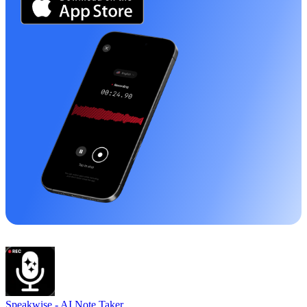
Speakwise -
AI Note Taker