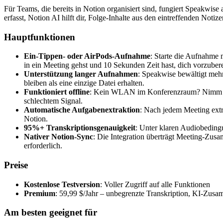
Für Teams, die bereits in Notion organisiert sind, fungiert Speakwis
erfasst, Notion AI hilft dir, Folge-Inhalte aus den eintreffenden Notiz
Hauptfunktionen
Ein-Tippen- oder AirPods-Aufnahme
: Starte die Aufnahme 
in ein Meeting gehst und 10 Sekunden Zeit hast, dich vorzubere
Unterstützung langer Aufnahmen
: Speakwise bewältigt meh
bleiben als eine einzige Datei erhalten.
Funktioniert offline
: Kein WLAN im Konferenzraum? Nimm offli
schlechtem Signal.
Automatische Aufgabenextraktion
: Nach jedem Meeting extr
Notion.
95%+ Transkriptionsgenauigkeit
: Unter klaren Audiobeding
Nativer Notion-Sync
: Die Integration überträgt Meeting-Zus
erforderlich.
Preise
Kostenlose Testversion
: Voller Zugriff auf alle Funktionen
Premium
: 59,99 $/Jahr – unbegrenzte Transkription, KI-Zu
Am besten geeignet für