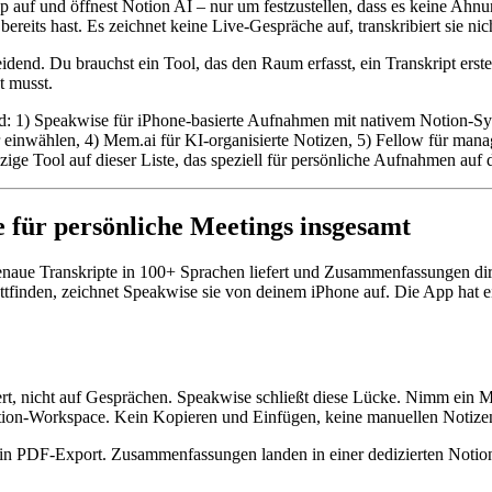
 auf und öffnest Notion AI – nur um festzustellen, dass es keine Ahnun
ts hast. Es zeichnet keine Live-Gespräche auf, transkribiert sie nicht
idend. Du brauchst ein Tool, das den Raum erfasst, ein Transkript erste
t musst.
nd: 1) Speakwise für iPhone-basierte Aufnahmen mit nativem Notion-S
er einwählen, 4) Mem.ai für KI-organisierte Notizen, 5) Fellow für mana
zige Tool auf dieser Liste, das speziell für persönliche Aufnahmen au
e für persönliche Meetings insgesamt
enaue Transkripte in 100+ Sprachen liefert und Zusammenfassungen dire
finden, zeichnet Speakwise sie von deinem iPhone auf. Die App hat 
t, nicht auf Gesprächen. Speakwise schließt diese Lücke. Nimm ein Me
ion-Workspace. Kein Kopieren und Einfügen, keine manuellen Notize
ein PDF-Export. Zusammenfassungen landen in einer dedizierten Notion