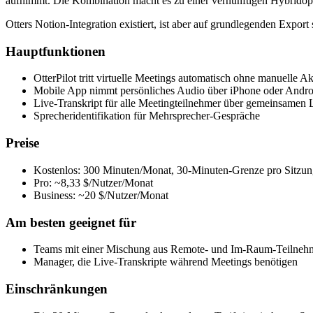
aufnimmt. Die Kombination macht es zu einer vernünftigen Hybridop
Otters Notion-Integration existiert, ist aber auf grundlegenden Export
Hauptfunktionen
OtterPilot tritt virtuelle Meetings automatisch ohne manuelle Ak
Mobile App nimmt persönliches Audio über iPhone oder Andro
Live-Transkript für alle Meetingteilnehmer über gemeinsamen L
Sprecheridentifikation für Mehrsprecher-Gespräche
Preise
Kostenlos: 300 Minuten/Monat, 30-Minuten-Grenze pro Sitzu
Pro: ~8,33 $/Nutzer/Monat
Business: ~20 $/Nutzer/Monat
Am besten geeignet für
Teams mit einer Mischung aus Remote- und Im-Raum-Teilneh
Manager, die Live-Transkripte während Meetings benötigen
Einschränkungen