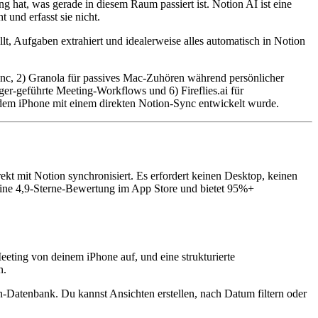
g hat, was gerade in diesem Raum passiert ist. Notion AI ist eine
 und erfasst sie nicht.
llt, Aufgaben extrahiert und idealerweise alles automatisch in Notion
ync, 2) Granola für passives Mac-Zuhören während persönlicher
ger-geführte Meeting-Workflows und 6) Fireflies.ai für
f dem iPhone mit einem direkten Notion-Sync entwickelt wurde.
kt mit Notion synchronisiert. Es erfordert keinen Desktop, keinen
eine 4,9-Sterne-Bewertung im App Store und bietet 95%+
eting von deinem iPhone auf, und eine strukturierte
n.
-Datenbank. Du kannst Ansichten erstellen, nach Datum filtern oder