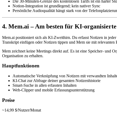
Die 30-Minuten-Grenze des kostenlosen Tarifs ist ein harter S
Notion-Integration ist grundlegend; kein nativer Sync
Persönliche Audioqualität hängt stark von der Telefonplatzieru
4. Mem.ai – Am besten für KI-organisiert
Mem.ai positioniert sich als KI-Zweithirn. Du erfasst Notizen in jed
Transkript einfügen oder Notizen tippen und Mem sie mit relevanten 
Mem zeichnet keine Meetings direkt auf. Es ist eine Speicher- und 
Organisation zu erhalten.
Hauptfunktionen
Automatische Verknüpfung von Notizen mit verwandten Inhal
KI-Chat zur Abfrage deiner gesamten Notizenhistorie
Smart-Suche in allen erfassten Inhalten
Web-Clipper und mobile Erfassungsunterstützung
Preise
~14,99 $/Nutzer/Monat