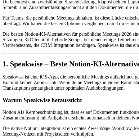
Du beendest eine zweistündige Strategiesitzung, klappst deinen Laptop
Schreib- und Zusammenfassungsschicht auf den Dokumenten, die du berei
Für Teams, die persönliche Meetings abhalten, ist diese Lücke entsche
überträgt. Wir haben die besten Optionen verglichen, damit du es nich
Die besten Notion-KI-Alternativen für persönliche Meetings 2026 si
Sitzungen, 3) Otter.ai für hybride Setups, bei denen einige Teilnehm
Vertriebsteams, die CRM-Integration benötigen. Speakwise ist das ein
1. Speakwise – Beste Notion-KI-Alternativ
Speakwise ist eine iOS-App, die persönliche Meetings aufzeichnet, g
Bot und keinen Zoom-Link. Wenn deine Meetings in einem Raum statt
Transkriptionsgenauigkeit unter optimalen Audiobedingungen.
Warum Speakwise heraussticht
Notion AIs Kernbeschränkung ist, dass es auf Dokumenten funktionier
Zusammenfassung mit Aufgaben erscheint automatisch in deinem Not
Die native Notion-Integration ist ein echtes Zwei-Wege-Workflow, k
Meeting-Notizen mit Projektseiten verknüpfen.