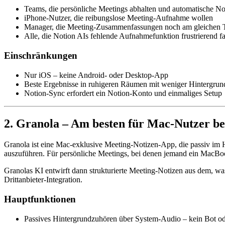
Teams, die persönliche Meetings abhalten und automatische N
iPhone-Nutzer, die reibungslose Meeting-Aufnahme wollen
Manager, die Meeting-Zusammenfassungen noch am gleichen T
Alle, die Notion AIs fehlende Aufnahmefunktion frustrierend f
Einschränkungen
Nur iOS – keine Android- oder Desktop-App
Beste Ergebnisse in ruhigeren Räumen mit weniger Hintergru
Notion-Sync erfordert ein Notion-Konto und einmaliges Setup
2. Granola – Am besten für Mac-Nutzer be
Granola ist eine Mac-exklusive Meeting-Notizen-App, die passiv im 
auszuführen. Für persönliche Meetings, bei denen jemand ein MacBook
Granolas KI entwirft dann strukturierte Meeting-Notizen aus dem, was
Drittanbieter-Integration.
Hauptfunktionen
Passives Hintergrundzuhören über System-Audio – kein Bot ode