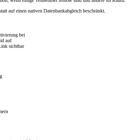
tion, wenn einige Teilnehmer remote sind und andere im Raum.
 statt auf einen nativen Datenbankabgleich beschränkt.
tivierung bei
id auf
ink sichtbar
ng
mern