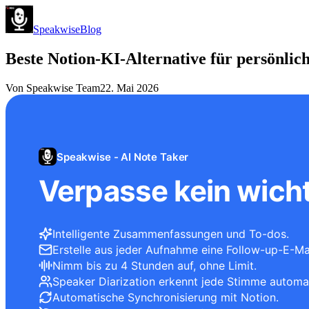
Speakwise
Blog
Beste Notion-KI-Alternative für persönlic
Von
Speakwise Team
22. Mai 2026
Speakwise - AI Note Taker
Verpasse kein wicht
Intelligente Zusammenfassungen und To-dos.
Erstelle aus jeder Aufnahme eine Follow-up-E-Mai
Nimm bis zu 4 Stunden auf, ohne Limit.
Speaker Diarization erkennt jede Stimme automa
Automatische Synchronisierung mit Notion.