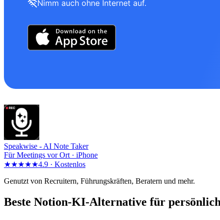
Nimm auch ohne Internet auf.
Speakwise -
AI Note Taker
Für Meetings vor Ort · iPhone
★★★★★
4.9 ·
Kostenlos
Genutzt von Recruitern, Führungskräften, Beratern und mehr.
Beste Notion-KI-Alternative für persönlic