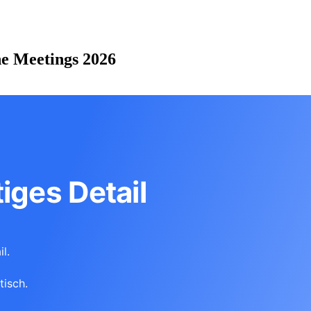
he Meetings 2026
iges Detail
l.
tisch.