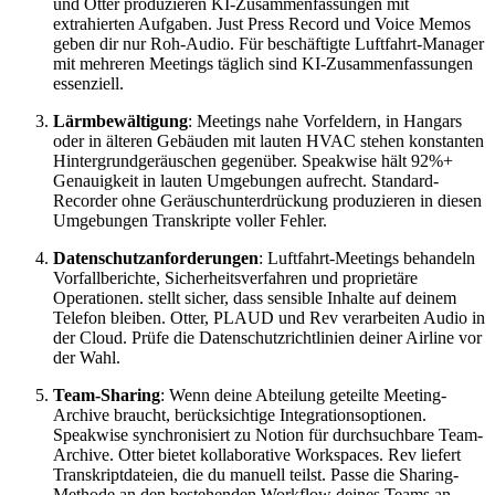
und Otter produzieren KI-Zusammenfassungen mit
extrahierten Aufgaben. Just Press Record und Voice Memos
geben dir nur Roh-Audio. Für beschäftigte Luftfahrt-Manager
mit mehreren Meetings täglich sind KI-Zusammenfassungen
essenziell.
Lärmbewältigung
: Meetings nahe Vorfeldern, in Hangars
oder in älteren Gebäuden mit lauten HVAC stehen konstanten
Hintergrundgeräuschen gegenüber. Speakwise hält 92%+
Genauigkeit in lauten Umgebungen aufrecht. Standard-
Recorder ohne Geräuschunterdrückung produzieren in diesen
Umgebungen Transkripte voller Fehler.
Datenschutzanforderungen
: Luftfahrt-Meetings behandeln
Vorfallberichte, Sicherheitsverfahren und proprietäre
Operationen. stellt sicher, dass sensible Inhalte auf deinem
Telefon bleiben. Otter, PLAUD und Rev verarbeiten Audio in
der Cloud. Prüfe die Datenschutzrichtlinien deiner Airline vor
der Wahl.
Team-Sharing
: Wenn deine Abteilung geteilte Meeting-
Archive braucht, berücksichtige Integrationsoptionen.
Speakwise synchronisiert zu Notion für durchsuchbare Team-
Archive. Otter bietet kollaborative Workspaces. Rev liefert
Transkriptdateien, die du manuell teilst. Passe die Sharing-
Methode an den bestehenden Workflow deines Teams an.