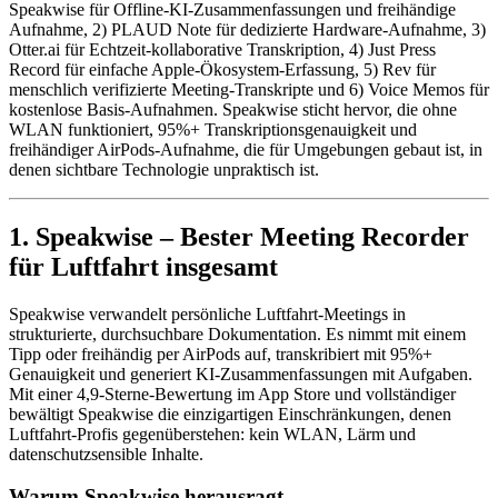
Speakwise für Offline-KI-Zusammenfassungen und freihändige
Aufnahme, 2) PLAUD Note für dedizierte Hardware-Aufnahme, 3)
Otter.ai für Echtzeit-kollaborative Transkription, 4) Just Press
Record für einfache Apple-Ökosystem-Erfassung, 5) Rev für
menschlich verifizierte Meeting-Transkripte und 6) Voice Memos für
kostenlose Basis-Aufnahmen. Speakwise sticht hervor, die ohne
WLAN funktioniert, 95%+ Transkriptionsgenauigkeit und
freihändiger AirPods-Aufnahme, die für Umgebungen gebaut ist, in
denen sichtbare Technologie unpraktisch ist.
1. Speakwise – Bester Meeting Recorder
für Luftfahrt insgesamt
Speakwise verwandelt persönliche Luftfahrt-Meetings in
strukturierte, durchsuchbare Dokumentation. Es nimmt mit einem
Tipp oder freihändig per AirPods auf, transkribiert mit 95%+
Genauigkeit und generiert KI-Zusammenfassungen mit Aufgaben.
Mit einer 4,9-Sterne-Bewertung im App Store und vollständiger
bewältigt Speakwise die einzigartigen Einschränkungen, denen
Luftfahrt-Profis gegenüberstehen: kein WLAN, Lärm und
datenschutzsensible Inhalte.
Warum Speakwise herausragt