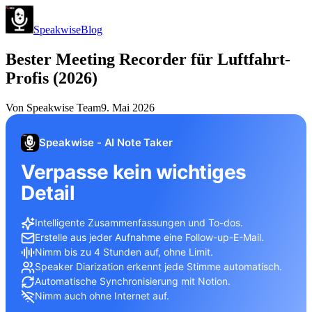
Speakwise
Blog
Bester Meeting Recorder für Luftfahrt-
Profis (2026)
Von
Speakwise Team
9. Mai 2026
Speakwise - AI Note Taker
Verpasse kein wichtiges
Detail
Intelligente Zusammenfassungen und To-dos.
Erstelle aus jeder Aufnahme eine Follow-up-E-Mail.
Nimm bis zu 4 Stunden auf, ohne Limit.
Speaker Diarization erkennt jede Stimme automatisch.
Automatische Synchronisierung mit Notion.
Nimm auch ohne Internet auf.