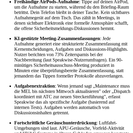
Freihändige AirPods-Aufnahme
: Tippe auf deinen AirPod,
um die Aufnahme zu starten, während du den Briefing-Raum
betrittst. Dein Telefon bleibt in deiner Tasche. Kein sichtbares
Aufnahmegerät auf dem Tisch. Das zählt in Meetings, in
denen sichtbare Elektronik eine formelle Atmosphäre schafft,
die offene Sicherheitsmeldungs-Diskussionen hemmt.
KI-gestützte Meeting-Zusammenfassungen
: Jede
Aufnahme generiert eine strukturierte Zusammenfassung mit
Kernentscheidungen, Aufgaben und Diskussions-Highlights.
Nutzer berichten von 73% Zeitersparnis bei der
Nachbereitung (laut Speakwise-Nutzerumfragen). Ein 90-
minütiges Sicherheitsausschuss-Meeting produziert in
Minuten eine überprüfungsbereite Zusammenfassung, statt
jemandem das Tippen formeller Protokolle abzuverlangen.
Aufgabenextraktion
: Wenn jemand sagt „Maintenance muss
die MEL bis nächsten Mittwoch aktualisieren" oder „Dispatch
koordiniert mit ATC zur neuen Streckenführung", erfasst
Speakwise das als spezifische Aufgabe (basierend auf
internen Tests). Aufgaben werden automatisch von
Diskussionsinhalten getrennt.
Fortschrittliche Geräuschunterdrückung
: Luftfahrt-
Umgebungen sind laut. APU-Geräusche, Vorfeld-Aktivität