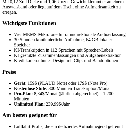
Mit 0,12 Zoll Dicke und 1,06 Unzen Gewicht klemmt er an einem
Ausweisband oder liegt auf dem Tisch, ohne Aufmerksamkeit zu
erregen.
Wichtigste Funktionen
Vier MEMS-Mikrofone für omnidirektionale Audioerfassung
30 Stunden kontinuierliche Aufnahme, 64 GB lokaler
Speicher
KI-Transkription in 112 Sprachen mit Sprecher-Labels
KI-gestützte Zusammenfassungen und Aufgabenextraktion
Kreditkarten-dünnes Design mit Clip- und Bandoptionen
Preise
Gerät
: 159$ (PLAUD Note) oder 179$ (Note Pro)
Kostenlose Stufe
: 300 Minuten Transkription/Monat
Pro-Plan
: 8,34$/Monat (jährlich abgerechnet) – 1.200
Minuten
Unlimited Plan
: 239,99$/Jahr
Am besten geeignet für
Luftfahrt-Profis, die ein dediziertes Aufnahmegerät getrennt