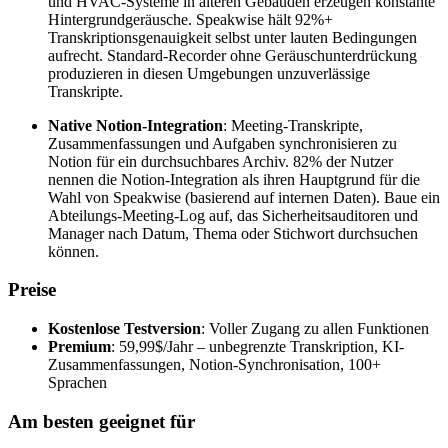
und HVAC-Systeme in älteren Gebäuden erzeugen konstante
Hintergrundgeräusche. Speakwise hält 92%+
Transkriptionsgenauigkeit selbst unter lauten Bedingungen
aufrecht. Standard-Recorder ohne Geräuschunterdrückung
produzieren in diesen Umgebungen unzuverlässige
Transkripte.
Native Notion-Integration
: Meeting-Transkripte,
Zusammenfassungen und Aufgaben synchronisieren zu
Notion für ein durchsuchbares Archiv. 82% der Nutzer
nennen die Notion-Integration als ihren Hauptgrund für die
Wahl von Speakwise (basierend auf internen Daten). Baue ein
Abteilungs-Meeting-Log auf, das Sicherheitsauditoren und
Manager nach Datum, Thema oder Stichwort durchsuchen
können.
Preise
Kostenlose Testversion
: Voller Zugang zu allen Funktionen
Premium
: 59,99$/Jahr – unbegrenzte Transkription, KI-
Zusammenfassungen, Notion-Synchronisation, 100+
Sprachen
Am besten geeignet für