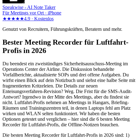
Speakwise -
AI Note Taker
Für Meetings vor Ort · iPhone
★★★★★
4.9 ·
Kostenlos
Genutzt von Recruitern, Führungskräften, Beratern und mehr.
Bester Meeting Recorder für Luftfahrt-
Profis in 2026
Du beendest ein zweistündiges Sicherheitsausschuss-Meeting im
Operations Center der Airline. Die Diskussion behandelte
Vorfallberichte, aktualisierte SOPs und drei offene Aufgaben. Du
wirfst einen Blick auf dein Notizbuch und siehst eine halbe Seite mit
fragmentierten Kritzeleien. Die Details zur neuen
Enteisungsverfahren-Revision? Weg. Die Frist für die SMS-Audit-
Antwort? Irgendwo in der Mitte des Meetings, aber du findest sie
nicht. Luftfahrt-Profis nehmen an Meetings in Hangars, Briefing-
Räumen und Trainingszentren teil, in denen Laptops fehl am Platz
wirken und WLAN selten funktioniert. Wir haben die besten
Optionen getestet und verglichen – hier sind die 6 besten Meeting
Recorder für Luftfahrt-Profis, die Offline-Notizen brauchen.
Die besten Meeting Recorder für Luftfahrt-Profis in 2026 sind: 1)