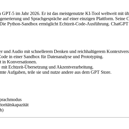
 GPT-5 im Jahr 2026. Er ist das meistgenutzte KI-Tool weltweit mit 
enerierung und Sprachgespräche auf einer einzigen Plattform. Seine C
eit. Die Python-Sandbox ermöglicht Echtzeit-Code-Ausführung. ChatGP
der und Audio mit schnellerem Denken und reichhaltigerem Kontextvers
Code in einer Sandbox für Datenanalyse und Prototyping.
kt in Konversationen.
e mit Echtzeit-Übersetzung und Akzentverarbeitung.
timmte Aufgaben, teile sie und nutze andere aus dem GPT Store.
Sprachmodus
oritätskapazität
h)