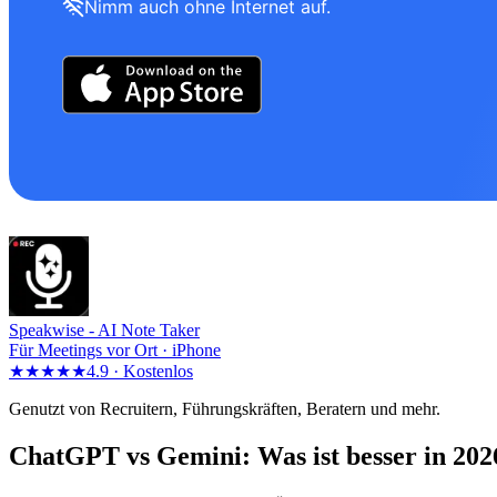
Nimm auch ohne Internet auf.
Speakwise -
AI Note Taker
Für Meetings vor Ort · iPhone
★★★★★
4.9 ·
Kostenlos
Genutzt von Recruitern, Führungskräften, Beratern und mehr.
ChatGPT vs Gemini: Was ist besser in 202