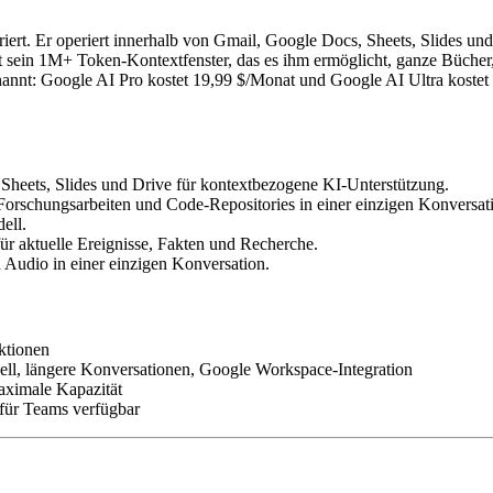
iert. Er operiert innerhalb von Gmail, Google Docs, Sheets, Slides u
ist sein 1M+ Token-Kontextfenster, das es ihm ermöglicht, ganze Büche
nannt: Google AI Pro kostet 19,99 $/Monat und Google AI Ultra koste
, Sheets, Slides und Drive für kontextbezogene KI-Unterstützung.
Forschungsarbeiten und Code-Repositories in einer einzigen Konversat
ell.
ür aktuelle Ereignisse, Fakten und Recherche.
d Audio in einer einzigen Konversation.
ktionen
ell, längere Konversationen, Google Workspace-Integration
aximale Kapazität
für Teams verfügbar