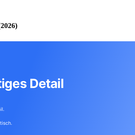
(2026)
iges Detail
l.
tisch.