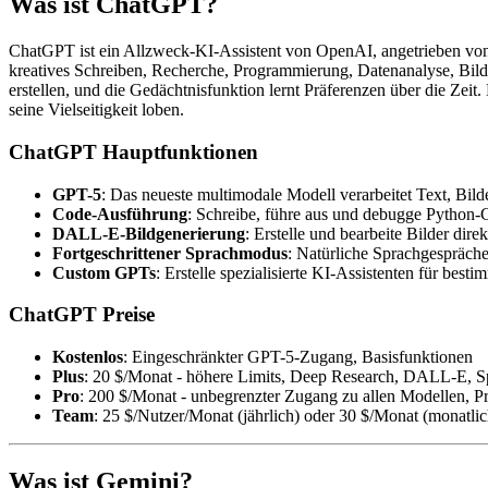
Was ist ChatGPT?
ChatGPT ist ein Allzweck-KI-Assistent von OpenAI, angetrieben von
kreatives Schreiben, Recherche, Programmierung, Datenanalyse, Bildg
erstellen, und die Gedächtnisfunktion lernt Präferenzen über die Z
seine Vielseitigkeit loben.
ChatGPT Hauptfunktionen
GPT-5
: Das neueste multimodale Modell verarbeitet Text, Bil
Code-Ausführung
: Schreibe, führe aus und debugge Python-
DALL-E-Bildgenerierung
: Erstelle und bearbeite Bilder dire
Fortgeschrittener Sprachmodus
: Natürliche Sprachgespräch
Custom GPTs
: Erstelle spezialisierte KI-Assistenten für bes
ChatGPT Preise
Kostenlos
: Eingeschränkter GPT-5-Zugang, Basisfunktionen
Plus
: 20 $/Monat - höhere Limits, Deep Research, DALL-E, 
Pro
: 200 $/Monat - unbegrenzter Zugang zu allen Modellen, Pri
Team
: 25 $/Nutzer/Monat (jährlich) oder 30 $/Monat (monatlic
Was ist Gemini?