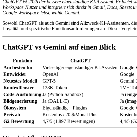
ChatGPT ist 2026 der bessere eigenständige KI-Assistent. Er bietet 
Workspace-Nutzer und integriert sich direkt in Gmail, Docs, Sheets
Google Workspace lebst, wähle Gemini.
Sowohl ChatGPT als auch Gemini sind Allzweck-KI-Assistenten, die 
Loyalität und spezifische Funktionsanforderungen an. Dieser Verglei
ChatGPT vs Gemini auf einen Blick
Funktion
ChatGPT
Am besten für
Vielseitiger eigenständiger KI-Assistent
Google W
Entwickler
OpenAI
Google
Neuestes Modell
GPT-5
Gemini 3
Kontextfenster
128K Token
1M+ To
Code-Ausführung
Ja (Python-Sandbox)
Ja (eing
Bildgenerierung
Ja (DALL-E)
Ja (Imag
Ökosystem
Eigenständig + Plugins
Google 
Preis ab
Kostenlos / 20 $/Monat Plus
Kostenlo
G2-Bewertung
4,7/5 (1.897 Bewertungen)
4,4/5 (