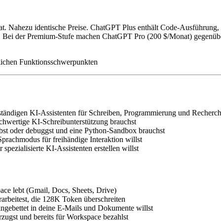
at. Nahezu identische Preise. ChatGPT Plus enthält Code-Ausführun
er. Bei der Premium-Stufe machen ChatGPT Pro (200 $/Monat) gegenüb
dlichen Funktionsschwerpunkten
ständigen KI-Assistenten für Schreiben, Programmierung und Recherch
chwertige KI-Schreibunterstützung brauchst
bst oder debuggst und eine Python-Sandbox brauchst
prachmodus für freihändige Interaktion willst
ezialisierte KI-Assistenten erstellen willst
ce lebt (Gmail, Docs, Sheets, Drive)
arbeitest, die 128K Token überschreiten
ingebettet in deine E-Mails und Dokumente willst
ugst und bereits für Workspace bezahlst