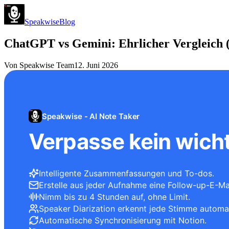
Speakwise
Blog
ChatGPT vs Gemini: Ehrlicher Vergleich 
Von
Speakwise Team
12. Juni 2026
Speakwise - AI Note Taker
Verpasse kein wicht
Intelligente Zusammenfassungen und To-dos.
Erstelle aus jeder Aufnahme eine Follow-up-E-Mai
Nimm bis zu 4 Stunden auf, ohne Limit.
Speaker Diarization erkennt jede Stimme automa
Automatische Synchronisierung mit Notion.