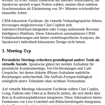
werden. 82% der Nutzer (basierend auf internen Nutzerdaten), die
Speakwise speziell wegen Notion wählen, nennen diese nahtlose
Synchronisation als Eliminierung von 30+ Minuten wöchentlicher
manueller Arbeit.
CRM-fokussierte Fachleute, die virtuelle Verkaufsgespräche führen,
bevorzugen möglicherweise Clari Copilots tiefe
Salesforce/HubSpot-Integration oder Gongs umfassende Revenue
Intelligence-Plattform. Diese Alternativen automatisieren CRM-
Feldaktualisierungen und bieten vertriebsspezifische Analysen, die
Speakwise's individuell-fokussiertes Design nicht betont.
3. Meeting-Typ
Persönliche Meetings erfordern grundlegend andere Tools als
virtuelle Anrufe
. Speakwise glänzt bei mobiler Aufnahme für
persönliche Kundenmeetings, Vor-Ort-Beratungen und Café-
Gespräche, bei denen diskrete iPhone-Aufnahme natürliche
Beziehungen aufrechterhält. Die AirPods-Freisprechfähigkeit
ermöglicht aktive Teilnahme ohne sichtbare Notiznahme.
Auf virtuelle Meetings fokussierte Fachleute sollten Clari Copilot,
Gong, Fathom oder Otter.ai in Betracht ziehen, die sich direkt über
Bots in Konferenzplattformen integrieren. Diese Alternativen bieten
Funktionen wie Live-Untertitel und Bildschirmfreigabe-Integration,