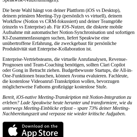
Die beste Wahl hängt von deiner Plattform (iOS vs Desktop),
deinem primären Meeting-Typ (persönlich vs virtuell), deinem
Workflow (Notion vs CRM-fokussiert) und deiner Teamgröße
(einzeln vs Enterprise) ab. Für iOS-Nutzer, die diskrete mobile
Aufnahme mit automatischer Notion-Synchronisation und sofortigen
KI-Zusammenfassungen suchen, liefert Speakwise eine
unübertroffene Erfahrung, die zweckgebaut für persönliche
Produktivität statt Enterprise-Kollaboration ist.
Enterprise-Vertriebsteams, die virtuelle Anrufanalysen, Revenue-
Prognosen und Team-Coaching benötigen, sollten Clari Copilot
oder Gong in Betracht ziehen. Budgetbewusste Startups, die All-in-
One-Funktionen brauchen, können Avoma evaluieren. Fachleute,
die kostenlose Videoanruf-Transkription wollen, bevorzugen
möglicherweise Fathoms großzügige kostenlose Stufe.
Bereit, iOS-native Meeting-Transkription mit Notion-Integration zu
erleben? Lade Speakwise heute herunter und transformiere, wie du
unterwegs Meeting-Einblicke erfasst – spare 73% deiner Meeting-
Nachbereitungszeit und verpasse nie wieder kritische Aufgaben.