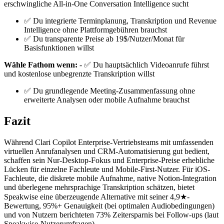
erschwingliche All-in-One Conversation Intelligence sucht
✅ Du integrierte Terminplanung, Transkription und Revenue
Intelligence ohne Plattformgebühren brauchst
✅ Du transparente Preise ab 19$/Nutzer/Monat für
Basisfunktionen willst
Wähle Fathom wenn:
- ✅ Du hauptsächlich Videoanrufe führst
und kostenlose unbegrenzte Transkription willst
✅ Du grundlegende Meeting-Zusammenfassung ohne
erweiterte Analysen oder mobile Aufnahme brauchst
Fazit
Während Clari Copilot Enterprise-Vertriebsteams mit umfassenden
virtuellen Anrufanalysen und CRM-Automatisierung gut bedient,
schaffen sein Nur-Desktop-Fokus und Enterprise-Preise erhebliche
Lücken für einzelne Fachleute und Mobile-First-Nutzer. Für iOS-
Fachleute, die diskrete mobile Aufnahme, native Notion-Integration
und überlegene mehrsprachige Transkription schätzen, bietet
Speakwise eine überzeugende Alternative mit seiner 4,9★-
Bewertung, 95%+ Genauigkeit (bei optimalen Audiobedingungen)
und von Nutzern berichteten 73% Zeitersparnis bei Follow-ups (laut
Speakwise-Nutzerumfragen).