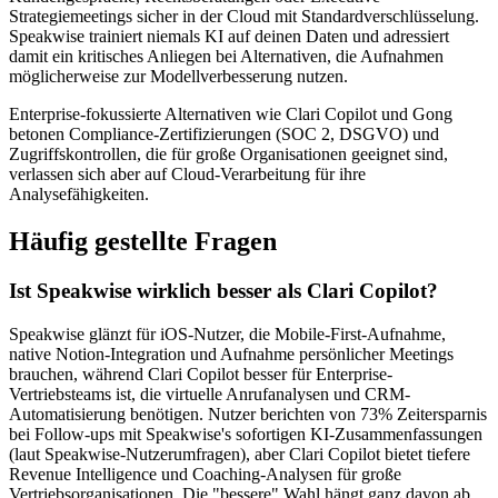
Strategiemeetings sicher in der Cloud mit Standardverschlüsselung.
Speakwise trainiert niemals KI auf deinen Daten und adressiert
damit ein kritisches Anliegen bei Alternativen, die Aufnahmen
möglicherweise zur Modellverbesserung nutzen.
Enterprise-fokussierte Alternativen wie Clari Copilot und Gong
betonen Compliance-Zertifizierungen (SOC 2, DSGVO) und
Zugriffskontrollen, die für große Organisationen geeignet sind,
verlassen sich aber auf Cloud-Verarbeitung für ihre
Analysefähigkeiten.
Häufig gestellte Fragen
Ist Speakwise wirklich besser als Clari Copilot?
Speakwise glänzt für iOS-Nutzer, die Mobile-First-Aufnahme,
native Notion-Integration und Aufnahme persönlicher Meetings
brauchen, während Clari Copilot besser für Enterprise-
Vertriebsteams ist, die virtuelle Anrufanalysen und CRM-
Automatisierung benötigen. Nutzer berichten von 73% Zeitersparnis
bei Follow-ups mit Speakwise's sofortigen KI-Zusammenfassungen
(laut Speakwise-Nutzerumfragen), aber Clari Copilot bietet tiefere
Revenue Intelligence und Coaching-Analysen für große
Vertriebsorganisationen. Die "bessere" Wahl hängt ganz davon ab,