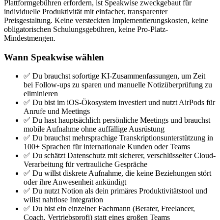
Plattformgebühren erfordern, ist Speakwise zweckgebaut für
individuelle Produktivität mit einfacher, transparenter
Preisgestaltung. Keine versteckten Implementierungskosten, keine
obligatorischen Schulungsgebühren, keine Pro-Platz-
Mindestmengen.
Wann Speakwise wählen
✅ Du brauchst sofortige KI-Zusammenfassungen, um Zeit
bei Follow-ups zu sparen und manuelle Notizüberprüfung zu
eliminieren
✅ Du bist im iOS-Ökosystem investiert und nutzt AirPods für
Anrufe und Meetings
✅ Du hast hauptsächlich persönliche Meetings und brauchst
mobile Aufnahme ohne auffällige Ausrüstung
✅ Du brauchst mehrsprachige Transkriptionsunterstützung in
100+ Sprachen für internationale Kunden oder Teams
✅ Du schätzt Datenschutz mit sicherer, verschlüsselter Cloud-
Verarbeitung für vertrauliche Gespräche
✅ Du willst diskrete Aufnahme, die keine Beziehungen stört
oder ihre Anwesenheit ankündigt
✅ Du nutzt Notion als dein primäres Produktivitätstool und
willst nahtlose Integration
✅ Du bist ein einzelner Fachmann (Berater, Freelancer,
Coach, Vertriebsprofi) statt eines großen Teams