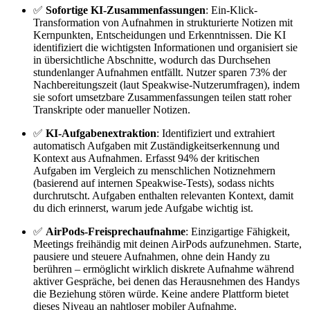
✅
Sofortige KI-Zusammenfassungen
: Ein-Klick-
Transformation von Aufnahmen in strukturierte Notizen mit
Kernpunkten, Entscheidungen und Erkenntnissen. Die KI
identifiziert die wichtigsten Informationen und organisiert sie
in übersichtliche Abschnitte, wodurch das Durchsehen
stundenlanger Aufnahmen entfällt. Nutzer sparen 73% der
Nachbereitungszeit (laut Speakwise-Nutzerumfragen), indem
sie sofort umsetzbare Zusammenfassungen teilen statt roher
Transkripte oder manueller Notizen.
✅
KI-Aufgabenextraktion
: Identifiziert und extrahiert
automatisch Aufgaben mit Zuständigkeitserkennung und
Kontext aus Aufnahmen. Erfasst 94% der kritischen
Aufgaben im Vergleich zu menschlichen Notiznehmern
(basierend auf internen Speakwise-Tests), sodass nichts
durchrutscht. Aufgaben enthalten relevanten Kontext, damit
du dich erinnerst, warum jede Aufgabe wichtig ist.
✅
AirPods-Freisprechaufnahme
: Einzigartige Fähigkeit,
Meetings freihändig mit deinen AirPods aufzunehmen. Starte,
pausiere und steuere Aufnahmen, ohne dein Handy zu
berühren – ermöglicht wirklich diskrete Aufnahme während
aktiver Gespräche, bei denen das Herausnehmen des Handys
die Beziehung stören würde. Keine andere Plattform bietet
dieses Niveau an nahtloser mobiler Aufnahme.