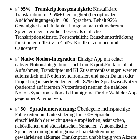
✅
95%+ Transkriptionsgenauigkeit
: Kristallklare
Transkription mit 95%+ Genauigkeit (bei optimalen
Audiobedingungen) in 100+ Sprachen. Behält 92%+
Genauigkeit auch in lauten Umgebungen mit mehreren
Sprechern bei – deutlich besser als einfache
Transkriptionsdienste. Fortschrittliche Rauschunterdrückung
funktioniert effektiv in Cafés, Konferenzräumen und
Callcentern.
✅
Native Notion-Integration
: Einzige App mit echter
nativer Notion-Integration – nicht nur Export-Funktionalität.
Aufnahmen, Transkripte und KI-Zusammenfassungen werden
automatisch mit Notion synchronisiert und nach Datum oder
Projekt organisierte Seiten erstellt. 82% der Speakwise-Nutzer
(basierend auf internen Nutzerdaten) nennen die nahtlose
Notion-Synchronisation als Hauptgrund für die Wahl der App
gegenüber Alternativen.
✅
50+ Sprachunterstützung
: Überlegene mehrsprachige
Fähigkeiten mit Unterstützung für 100+ Sprachen
einschließlich der wichtigsten europäischen, asiatischen,
nahöstlichen und südasiatischen Sprachen. Automatische
Spracherkennung und regionale Dialekterkennung
gewährleisten akkurate Transkription unabhängig von Akzent