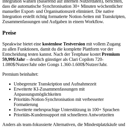
Integration wählen (basierend auf internen Nutzerdaten), berichten,
dass die automatische Synchronisation 30+ Minuten wöchentlicher
manueller Export- und Organisationszeit eliminiert. Die native
Integration erstellt richtig formatierte Notion-Seiten mit Transkripten,
Zusammenfassungen und Aufgaben in einem Workflow.
Preise
Speakwise bietet eine
kostenlose Testversion
mit vollem Zugang
zu allen Funktionen, damit du die komplette Plattform vor der
Entscheidung testen kannst. Nach der Testphase kostet
Premium
59,99$/Jahr
– deutlich günstiger als Clari Copilots 720-
1.080$/Nutzer/Jahr oder Gongs 1.360-1.600$/Nutzer/Jahr.
Premium beinhaltet:
Unbegrenzte Transkription und Aufnahmezeit
Erweiterte KI-Zusammenfassungen mit
Anpassungsmöglichkeiten
Prioritäts-Notion-Synchronisation mit verbesserter
Formatierung
Erweiterte mehrsprachige Unterstützung in 100+ Sprachen
Prioritäts-Kundensupport mit schnelleren Antwortzeiten
Anders als team-fokussierte Alternativen, die Mindestplatzkäufe und