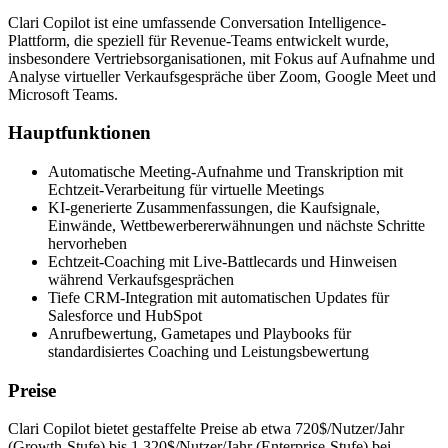
Clari Copilot ist eine umfassende Conversation Intelligence-
Plattform, die speziell für Revenue-Teams entwickelt wurde,
insbesondere Vertriebsorganisationen, mit Fokus auf Aufnahme und
Analyse virtueller Verkaufsgespräche über Zoom, Google Meet und
Microsoft Teams.
Hauptfunktionen
Automatische Meeting-Aufnahme und Transkription mit
Echtzeit-Verarbeitung für virtuelle Meetings
KI-generierte Zusammenfassungen, die Kaufsignale,
Einwände, Wettbewerbererwähnungen und nächste Schritte
hervorheben
Echtzeit-Coaching mit Live-Battlecards und Hinweisen
während Verkaufsgesprächen
Tiefe CRM-Integration mit automatischen Updates für
Salesforce und HubSpot
Anrufbewertung, Gametapes und Playbooks für
standardisiertes Coaching und Leistungsbewertung
Preise
Clari Copilot bietet gestaffelte Preise ab etwa 720$/Nutzer/Jahr
(Growth-Stufe) bis 1.320$/Nutzer/Jahr (Enterprise-Stufe) bei