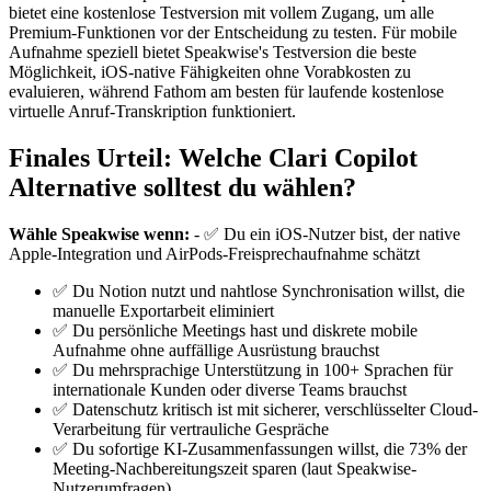
bietet eine kostenlose Testversion mit vollem Zugang, um alle
Premium-Funktionen vor der Entscheidung zu testen. Für mobile
Aufnahme speziell bietet Speakwise's Testversion die beste
Möglichkeit, iOS-native Fähigkeiten ohne Vorabkosten zu
evaluieren, während Fathom am besten für laufende kostenlose
virtuelle Anruf-Transkription funktioniert.
Finales Urteil: Welche Clari Copilot
Alternative solltest du wählen?
Wähle Speakwise wenn:
- ✅ Du ein iOS-Nutzer bist, der native
Apple-Integration und AirPods-Freisprechaufnahme schätzt
✅ Du Notion nutzt und nahtlose Synchronisation willst, die
manuelle Exportarbeit eliminiert
✅ Du persönliche Meetings hast und diskrete mobile
Aufnahme ohne auffällige Ausrüstung brauchst
✅ Du mehrsprachige Unterstützung in 100+ Sprachen für
internationale Kunden oder diverse Teams brauchst
✅ Datenschutz kritisch ist mit sicherer, verschlüsselter Cloud-
Verarbeitung für vertrauliche Gespräche
✅ Du sofortige KI-Zusammenfassungen willst, die 73% der
Meeting-Nachbereitungszeit sparen (laut Speakwise-
Nutzerumfragen)