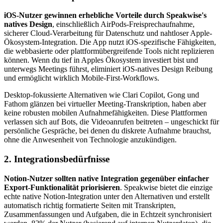
iOS-Nutzer gewinnen erhebliche Vorteile durch Speakwise's
natives Design
, einschließlich AirPods-Freisprechaufnahme,
sicherer Cloud-Verarbeitung für Datenschutz und nahtloser Apple-
Ökosystem-Integration. Die App nutzt iOS-spezifische Fähigkeiten,
die webbasierte oder plattformübergreifende Tools nicht replizieren
können. Wenn du tief in Apples Ökosystem investiert bist und
unterwegs Meetings führst, eliminiert iOS-natives Design Reibung
und ermöglicht wirklich Mobile-First-Workflows.
Desktop-fokussierte Alternativen wie Clari Copilot, Gong und
Fathom glänzen bei virtueller Meeting-Transkription, haben aber
keine robusten mobilen Aufnahmefähigkeiten. Diese Plattformen
verlassen sich auf Bots, die Videoanrufen beitreten – ungeschickt für
persönliche Gespräche, bei denen du diskrete Aufnahme brauchst,
ohne die Anwesenheit von Technologie anzukündigen.
2. Integrationsbedürfnisse
Notion-Nutzer sollten native Integration gegenüber einfacher
Export-Funktionalität priorisieren
. Speakwise bietet die einzige
echte native Notion-Integration unter den Alternativen und erstellt
automatisch richtig formatierte Seiten mit Transkripten,
Zusammenfassungen und Aufgaben, die in Echtzeit synchronisiert