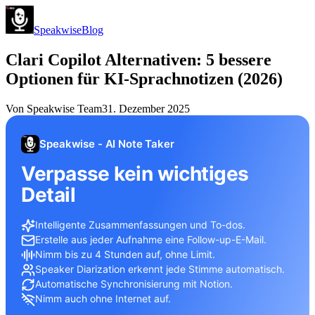
Speakwise
Blog
Clari Copilot Alternativen: 5 bessere
Optionen für KI-Sprachnotizen (2026)
Von
Speakwise Team
31. Dezember 2025
Speakwise - AI Note Taker
Verpasse kein wichtiges
Detail
Intelligente Zusammenfassungen und To-dos.
Erstelle aus jeder Aufnahme eine Follow-up-E-Mail.
Nimm bis zu 4 Stunden auf, ohne Limit.
Speaker Diarization erkennt jede Stimme automatisch.
Automatische Synchronisierung mit Notion.
Nimm auch ohne Internet auf.