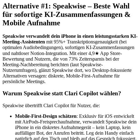
Alternative #1: Speakwise – Beste Wahl
für sofortige KI-Zusammenfassungen &
Mobile Aufnahme
Speakwise verwandelt dein iPhone in einen leistungsstarken KI-
Meeting-Assistenten
mit 95%+ Transkriptionsgenauigkeit (bei
optimalen Audiobedingungen), sofortigen KI-Zusammenfassungen
und nahtloser Notion-Integration. Mit einer 4,9★ App Store-
Bewertung und Nutzern, die von 73% Zeitersparnis bei der
Meeting-Nachbereitung berichten (laut Speakwise-
Nutzerumfragen), glänzt Speakwise dort, wo Desktop-fokussierte
Alternativen versagen: diskrete, Mobile-First-Aufnahme für
persönliche Meetings.
Warum Speakwise statt Clari Copilot wählen?
Speakwise übertrifft Clari Copilot für Nutzer, die:
Mobile-First-Design schätzen
: Exklusiv für iOS entwickelt
mit AirPods-Freisprechaufnahme, verwandelt Speakwise dein
iPhone in ein diskretes Aufnahmegerät – kein Laptop, kein
auffälliger Bot, der Anrufen beitritt. Leg dein Handy einfach
natürlich auf den Tisch und bleib auf das Gespräch fokussiert,