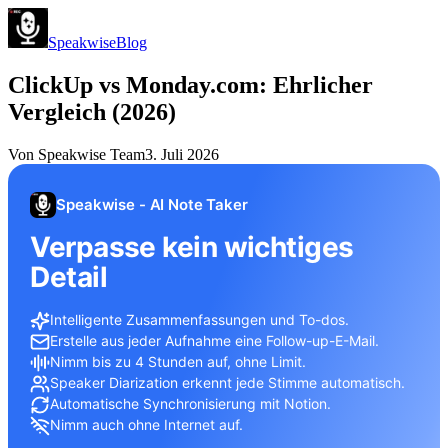
Speakwise
Blog
ClickUp vs Monday.com: Ehrlicher
Vergleich (2026)
Von
Speakwise Team
3. Juli 2026
Speakwise - AI Note Taker
Verpasse kein wichtiges
Detail
Intelligente Zusammenfassungen und To-dos.
Erstelle aus jeder Aufnahme eine Follow-up-E-Mail.
Nimm bis zu 4 Stunden auf, ohne Limit.
Speaker Diarization erkennt jede Stimme automatisch.
Automatische Synchronisierung mit Notion.
Nimm auch ohne Internet auf.