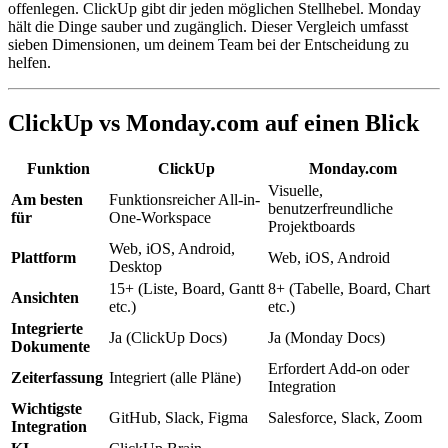
offenlegen. ClickUp gibt dir jeden möglichen Stellhebel. Monday
hält die Dinge sauber und zugänglich. Dieser Vergleich umfasst
sieben Dimensionen, um deinem Team bei der Entscheidung zu
helfen.
ClickUp vs Monday.com auf einen Blick
Funktion
ClickUp
Monday.com
Visuelle,
Am besten
Funktionsreicher All-in-
benutzerfreundliche
für
One-Workspace
Projektboards
Web, iOS, Android,
Plattform
Web, iOS, Android
Desktop
15+ (Liste, Board, Gantt
8+ (Tabelle, Board, Chart
Ansichten
etc.)
etc.)
Integrierte
Ja (ClickUp Docs)
Ja (Monday Docs)
Dokumente
Erfordert Add-on oder
Zeiterfassung
Integriert (alle Pläne)
Integration
Wichtigste
GitHub, Slack, Figma
Salesforce, Slack, Zoom
Integration