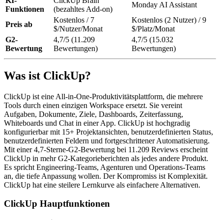
KI-
ClickUp Brain
Monday AI Assistant
Funktionen
(bezahltes Add-on)
Kostenlos / 7
Kostenlos (2 Nutzer) / 9
Preis ab
$/Nutzer/Monat
$/Platz/Monat
G2-
4,7/5 (11.209
4,7/5 (15.032
Bewertung
Bewertungen)
Bewertungen)
Was ist ClickUp?
ClickUp ist eine All-in-One-Produktivitätsplattform, die mehrere
Tools durch einen einzigen Workspace ersetzt. Sie vereint
Aufgaben, Dokumente, Ziele, Dashboards, Zeiterfassung,
Whiteboards und Chat in einer App. ClickUp ist hochgradig
konfigurierbar mit 15+ Projektansichten, benutzerdefinierten Status,
benutzerdefinierten Feldern und fortgeschrittener Automatisierung.
Mit einer 4,7-Sterne-G2-Bewertung bei 11.209 Reviews erscheint
ClickUp in mehr G2-Kategorieberichten als jedes andere Produkt.
Es spricht Engineering-Teams, Agenturen und Operations-Teams
an, die tiefe Anpassung wollen. Der Kompromiss ist Komplexität.
ClickUp hat eine steilere Lernkurve als einfachere Alternativen.
ClickUp Hauptfunktionen