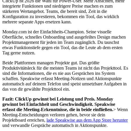
ClickUp ist 2026 die Wahl für Power-User. Mehr Ansichten, mehr
integrierte Funktionen und niedrigere Preise machen es zum
stärkeren Wertangebot. Teams, die bereit sind, Zeit in die
Konfiguration zu investieren, bekommen ein Tool, das wirklich
mehrere separate Apps ersetzen kann.
Monday.com ist der Einfachheits-Champion. Seine visuelle
Oberfläche, schnelles Onboarding und ausgefeiltes Design machen
Projektmanagement für jeden im Team zugänglich. Du tauschst
etwas Funktionstiefe gegen ein Tool, das die Leute ab dem ersten
Tag gerne nutzen.
Beide Plattformen managen Projekte gut. Das größte
Produktivitätsleck für die meisten Teams ist nicht das Projekttool. Es
sind die Informationen, die es nie aus Gesprächen ins System
schaffen. Speakwise erfasst Meeting-Notizen und Aktionspunkte
automatisch auf deinem Telefon und speist umsetzbare Aufgaben in
das von dir gewählte Projekttool ein.
Fazit: ClickUp gewinnt bei Leistung und Preis. Monday
gewinnt bei Einfachheit und Geschwindigkeit. Speakwise
erfasst die Meeting-Erkenntnisse, die in beide einfließen.
> Wenn
Meeting-Entscheidungen verloren gehen, bevor sie dein
Projektboard erreichen,
lade Speakwise aus dem App Store herunter
und verwandle Gespräche automatisch in Aktionspunkte.