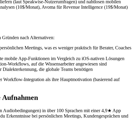
liefern (laut Speakwise-Nutzerumfragen) und nahtlosen mobilen
hsanalysen (10$/Monat), Avoma für Revenue Intelligence (19$/Monat)
n Gründen nach Alternativen:
i persönlichen Meetings, was es weniger praktisch für Berater, Coaches
te mobile App-Funktionen im Vergleich zu iOS-nativen Lösungen
tion-Workflows, auf die Wissensarbeiter angewiesen sind
aler Dialekterkennung, die globale Teams benötigen
Workflow-Integration als ihre Hauptmotivation (basierend auf
le Aufnahmen
len Audiobedingungen) in über 100 Sprachen mit einer 4,9★ App
n du Erkenntnisse bei persönlichen Meetings, Kundengesprächen und