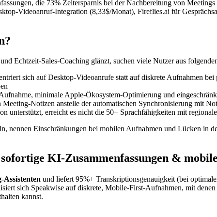
assungen, die 73% Zeitersparnis bei der Nachbereitung von Meetings 
esktop-Videoanruf-Integration (8,33$/Monat), Fireflies.ai für Gespräc
n?
 und Echtzeit-Sales-Coaching glänzt, suchen viele Nutzer aus folgende
zentriert sich auf Desktop-Videoanrufe statt auf diskrete Aufnahmen be
ben
e Aufnahme, minimale Apple-Ökosystem-Optimierung und eingeschränk
n Meeting-Notizen anstelle der automatischen Synchronisierung mit No
ion unterstützt, erreicht es nicht die 50+ Sprachfähigkeiten mit region
ln, nennen Einschränkungen bei mobilen Aufnahmen und Lücken in der 
ür sofortige KI-Zusammenfassungen & mobi
-Assistenten
und liefert 95%+ Transkriptionsgenauigkeit (bei optima
isiert sich Speakwise auf diskrete, Mobile-First-Aufnahmen, mit dene
halten kannst.