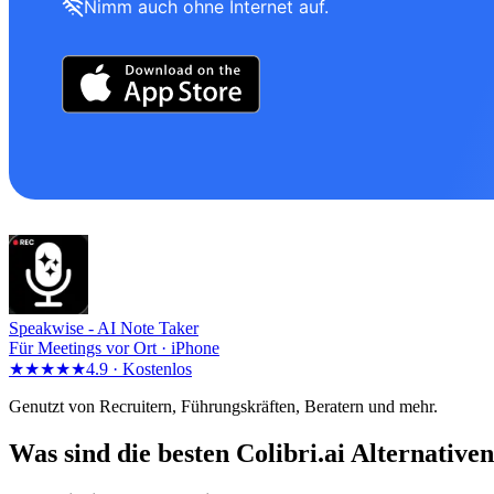
Nimm auch ohne Internet auf.
Speakwise -
AI Note Taker
Für Meetings vor Ort · iPhone
★★★★★
4.9 ·
Kostenlos
Genutzt von Recruitern, Führungskräften, Beratern und mehr.
Was sind die besten Colibri.ai Alternative