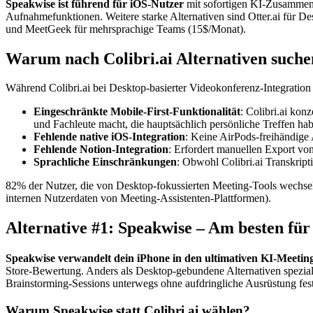
Speakwise ist führend für iOS-Nutzer
mit sofortigen KI-Zusammenf
Aufnahmefunktionen. Weitere starke Alternativen sind Otter.ai für D
und MeetGeek für mehrsprachige Teams (15$/Monat).
Warum nach Colibri.ai Alternativen suche
Während Colibri.ai bei Desktop-basierter Videokonferenz-Integration
Eingeschränkte Mobile-First-Funktionalität
: Colibri.ai kon
und Fachleute macht, die hauptsächlich persönliche Treffen ha
Fehlende native iOS-Integration
: Keine AirPods-freihändig
Fehlende Notion-Integration
: Erfordert manuellen Export vo
Sprachliche Einschränkungen
: Obwohl Colibri.ai Transkript
82% der Nutzer, die von Desktop-fokussierten Meeting-Tools wechse
internen Nutzerdaten von Meeting-Assistenten-Plattformen).
Alternative #1: Speakwise – Am besten f
Speakwise verwandelt dein iPhone in den ultimativen KI-Meeting
Store-Bewertung. Anders als Desktop-gebundene Alternativen spezial
Brainstorming-Sessions unterwegs ohne aufdringliche Ausrüstung fest
Warum Speakwise statt Colibri.ai wählen?