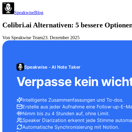
Speakwise
Blog
Colibri.ai Alternativen: 5 bessere Optione
Von
Speakwise Team
23. Dezember 2025
Speakwise - AI Note Taker
Verpasse kein wicht
Intelligente Zusammenfassungen und To-dos.
Erstelle aus jeder Aufnahme eine Follow-up-E-Mai
Nimm bis zu 4 Stunden auf, ohne Limit.
Speaker Diarization erkennt jede Stimme automa
Automatische Synchronisierung mit Notion.