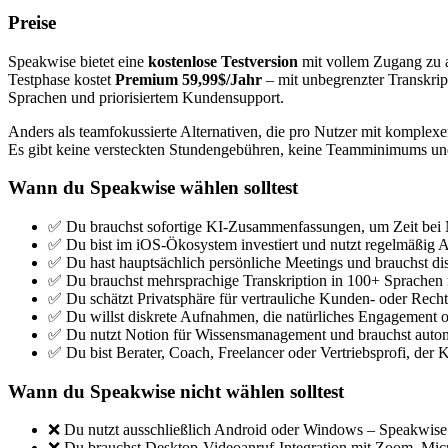
Preise
Speakwise bietet eine
kostenlose Testversion
mit vollem Zugang zu a
Testphase kostet
Premium 59,99$/Jahr
– mit unbegrenzter Transkrip
Sprachen und priorisiertem Kundensupport.
Anders als teamfokussierte Alternativen, die pro Nutzer mit komplexer 
Es gibt keine versteckten Stundengebühren, keine Teamminimums und ke
Wann du Speakwise wählen solltest
✅ Du brauchst sofortige KI-Zusammenfassungen, um Zeit bei N
✅ Du bist im iOS-Ökosystem investiert und nutzt regelmäßig 
✅ Du hast hauptsächlich persönliche Meetings und brauchst d
✅ Du brauchst mehrsprachige Transkription in 100+ Sprachen m
✅ Du schätzt Privatsphäre für vertrauliche Kunden- oder Rech
✅ Du willst diskrete Aufnahmen, die natürliches Engagement o
✅ Du nutzt Notion für Wissensmanagement und brauchst autom
✅ Du bist Berater, Coach, Freelancer oder Vertriebsprofi, de
Wann du Speakwise nicht wählen solltest
❌ Du nutzt ausschließlich Android oder Windows – Speakwise i
❌ Du brauchst Desktop-Videoanruf-Integration mit Zoom, Mic