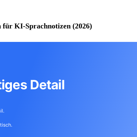
n für KI-Sprachnotizen (2026)
iges Detail
l.
tisch.