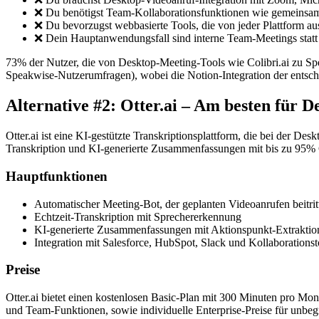
❌ Du benötigst Team-Kollaborationsfunktionen wie gemeinsam
❌ Du bevorzugst webbasierte Tools, die von jeder Plattform aus
❌ Dein Hauptanwendungsfall sind interne Team-Meetings statt
73% der Nutzer, die von Desktop-Meeting-Tools wie Colibri.ai zu S
Speakwise-Nutzerumfragen), wobei die Notion-Integration der entsche
Alternative #2: Otter.ai – Am besten für 
Otter.ai ist eine KI-gestützte Transkriptionsplattform, die bei der 
Transkription und KI-generierte Zusammenfassungen mit bis zu 95% G
Hauptfunktionen
Automatischer Meeting-Bot, der geplanten Videoanrufen beitrit
Echtzeit-Transkription mit Sprechererkennung
KI-generierte Zusammenfassungen mit Aktionspunkt-Extraktio
Integration mit Salesforce, HubSpot, Slack und Kollaborationst
Preise
Otter.ai bietet einen kostenlosen Basic-Plan mit 300 Minuten pro M
und Team-Funktionen, sowie individuelle Enterprise-Preise für unbe