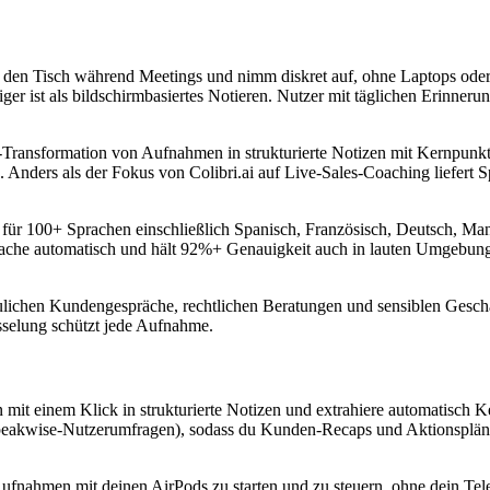
f den Tisch während Meetings und nimm diskret auf, ohne Laptops oder a
ger ist als bildschirmbasiertes Notieren. Nutzer mit täglichen Erinner
-Transformation von Aufnahmen in strukturierte Notizen mit Kernpunkt
 Anders als der Fokus von Colibri.ai auf Live-Sales-Coaching liefert
 für 100+ Sprachen einschließlich Spanisch, Französisch, Deutsch, Ma
prache automatisch und hält 92%+ Genauigkeit auch in lauten Umgebunge
aulichen Kundengespräche, rechtlichen Beratungen und sensiblen Geschä
sselung schützt jede Aufnahme.
it einem Klick in strukturierte Notizen und extrahiere automatisch K
Speakwise-Nutzerumfragen), sodass du Kunden-Recaps und Aktionspläne
 Aufnahmen mit deinen AirPods zu starten und zu steuern, ohne dein Te