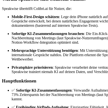
Speakwise übertrifft Colibri.ai für Nutzer, die:
Mobile-First-Design schätzen
: Lege dein iPhone natürlich au
Gespräche entwickelt, bei denen natürliches Engagement wichti
dokumentieren (basierend auf internen Speakwise-Tests).
Sofortige KI-Zusammenfassungen brauchen
: Die Ein-Klick
Nachbereitung von Meetings (laut Speakwise-Nutzerumfragen).
Notion-Workflow-Integration optimiert sind.
Mehrsprachige Unterstützung benötigen
: Mit Unterstützung
internationale Gespräche nahtlos. Die Plattform erkennt die S
Wettbewerber.
Privatsphäre priorisieren
: Speakwise verarbeitet deine vertr
Speakwise trainiert niemals KI auf deinen Daten, und Verschlü
Hauptfunktionen
✅
Sofortige KI-Zusammenfassungen
: Verwandle Aufnahmen m
73% Zeitersparnis bei der Nachbereitung von Meetings (laut 
kannst.
✅
Freihändige AirPods-Aufnahme
: Einzigartige Fähigkeit,