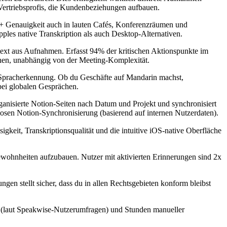
ertriebsprofis, die Kundenbeziehungen aufbauen.
%+ Genauigkeit auch in lauten Cafés, Konferenzräumen und
ples native Transkription als auch Desktop-Alternativen.
ntext aus Aufnahmen. Erfasst 94% der kritischen Aktionspunkte im
ehen, unabhängig von der Meeting-Komplexität.
r Spracherkennung. Ob du Geschäfte auf Mandarin machst,
bei globalen Gesprächen.
organisierte Notion-Seiten nach Datum und Projekt und synchronisiert
sen Notion-Synchronisierung (basierend auf internen Nutzerdaten).
gkeit, Transkriptionsqualität und die intuitive iOS-native Oberfläche
ewohnheiten aufzubauen. Nutzer mit aktivierten Erinnerungen sind 2x
en stellt sicher, dass du in allen Rechtsgebieten konform bleibst
 (laut Speakwise-Nutzerumfragen) und Stunden manueller