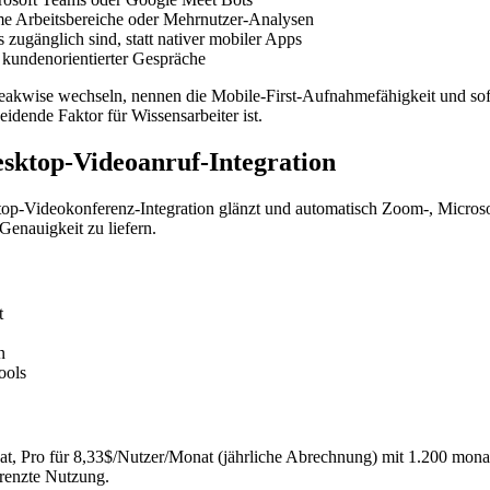
e Arbeitsbereiche oder Mehrnutzer-Analysen
 zugänglich sind, statt nativer mobiler Apps
 kundenorientierter Gespräche
peakwise wechseln, nennen die Mobile-First-Aufnahmefähigkeit und sof
idende Faktor für Wissensarbeiter ist.
Desktop-Videoanruf-Integration
Desktop-Videokonferenz-Integration glänzt und automatisch Zoom-, Micro
enauigkeit zu liefern.
t
n
ools
onat, Pro für 8,33$/Nutzer/Monat (jährliche Abrechnung) mit 1.200 mon
grenzte Nutzung.