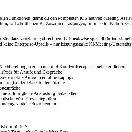
llen Funktionen, damit du den kompletten iOS-nativen Meeting-Assisten
tion, fortschrittlichen KI-Zusammenfassungen, priorisierter Notion-Syn
Sitzplatzlizenzierung abrechnen, ist Speakwise speziell für individuelle
ine Enterprise-Upsells – nur leistungsstarke KI-Meeting-Unterstützung,
achbereitungen zu sparen und Kunden-Recaps schneller zu liefern
AirPods für Anrufe und Gespräche
iskrete mobile Aufnahmen ohne Laptops
it regionaler Dialektunterstützung
tsgespräche
hne aufdringliche Ausrüstung beibehalten
atische Workflow-Integration
r Kundengespräche dokumentiert
st nur für iOS
rosoft Teams oder Google Meet Bots