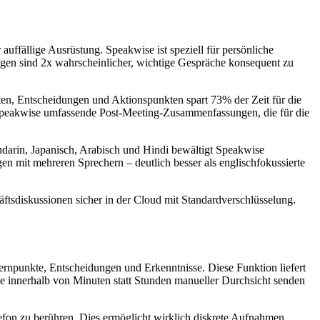
uffällige Ausrüstung. Speakwise ist speziell für persönliche
ungen sind 2x wahrscheinlicher, wichtige Gespräche konsequent zu
en, Entscheidungen und Aktionspunkten spart 73% der Zeit für die
 Speakwise umfassende Post-Meeting-Zusammenfassungen, die für die
ndarin, Japanisch, Arabisch und Hindi bewältigt Speakwise
n mit mehreren Sprechern – deutlich besser als englischfokussierte
ftsdiskussionen sicher in der Cloud mit Standardverschlüsselung.
ernpunkte, Entscheidungen und Erkenntnisse. Diese Funktion liefert
 innerhalb von Minuten statt Stunden manueller Durchsicht senden
lefon zu berühren. Dies ermöglicht wirklich diskrete Aufnahmen