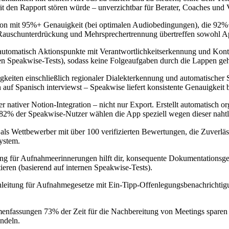
den Rapport stören würde – unverzichtbar für Berater, Coaches und V
iption mit 95%+ Genauigkeit (bei optimalen Audiobedingungen), die 92
e Rauschunterdrückung und Mehrsprechertrennung übertreffen sowohl Ap
ert automatisch Aktionspunkte mit Verantwortlichkeitserkennung und Ko
nen Speakwise-Tests), sodass keine Folgeaufgaben durch die Lappen g
gkeiten einschließlich regionaler Dialekterkennung und automatische
auf Spanisch interviewst – Speakwise liefert konsistente Genauigkeit 
er nativer Notion-Integration – nicht nur Export. Erstellt automatisch 
% der Speakwise-Nutzer wählen die App speziell wegen dieser nahtlo
ls Wettbewerber mit über 100 verifizierten Bewertungen, die Zuverlässi
ystem.
nung für Aufnahmeerinnerungen hilft dir, konsequente Dokumentationsg
eren (basierend auf internen Speakwise-Tests).
leitung für Aufnahmegesetze mit Ein-Tipp-Offenlegungsbenachrichtigung
enfassungen 73% der Zeit für die Nachbereitung von Meetings sparen
andeln.