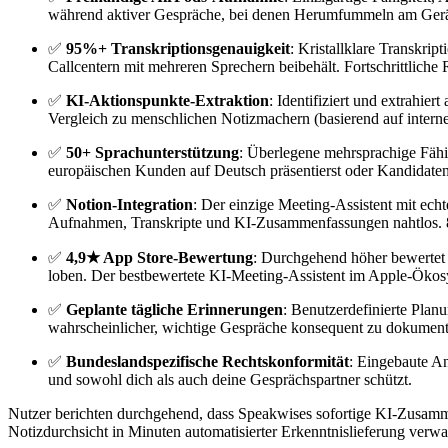
während aktiver Gespräche, bei denen Herumfummeln am Gerät 
✅
95%+ Transkriptionsgenauigkeit
: Kristallklare Transkr
Callcentern mit mehreren Sprechern beibehält. Fortschrittlich
✅
KI-Aktionspunkte-Extraktion
: Identifiziert und extrahi
Vergleich zu menschlichen Notizmachern (basierend auf inter
✅
50+ Sprachunterstützung
: Überlegene mehrsprachige Fähi
europäischen Kunden auf Deutsch präsentierst oder Kandidaten 
✅
Notion-Integration
: Der einzige Meeting-Assistent mit echt
Aufnahmen, Transkripte und KI-Zusammenfassungen nahtlos. 82
✅
4,9★ App Store-Bewertung
: Durchgehend höher bewertet a
loben. Der bestbewertete KI-Meeting-Assistent im Apple-Ökos
✅
Geplante tägliche Erinnerungen
: Benutzerdefinierte Pla
wahrscheinlicher, wichtige Gespräche konsequent zu dokumenti
✅
Bundeslandspezifische Rechtskonformität
: Eingebaute An
und sowohl dich als auch deine Gesprächspartner schützt.
Nutzer berichten durchgehend, dass Speakwises sofortige KI-Zusamm
Notizdurchsicht in Minuten automatisierter Erkenntnislieferung verw