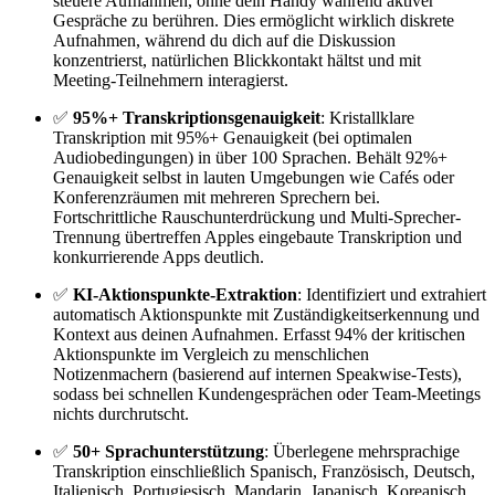
steuere Aufnahmen, ohne dein Handy während aktiver
Gespräche zu berühren. Dies ermöglicht wirklich diskrete
Aufnahmen, während du dich auf die Diskussion
konzentrierst, natürlichen Blickkontakt hältst und mit
Meeting-Teilnehmern interagierst.
✅
95%+ Transkriptionsgenauigkeit
: Kristallklare
Transkription mit 95%+ Genauigkeit (bei optimalen
Audiobedingungen) in über 100 Sprachen. Behält 92%+
Genauigkeit selbst in lauten Umgebungen wie Cafés oder
Konferenzräumen mit mehreren Sprechern bei.
Fortschrittliche Rauschunterdrückung und Multi-Sprecher-
Trennung übertreffen Apples eingebaute Transkription und
konkurrierende Apps deutlich.
✅
KI-Aktionspunkte-Extraktion
: Identifiziert und extrahiert
automatisch Aktionspunkte mit Zuständigkeitserkennung und
Kontext aus deinen Aufnahmen. Erfasst 94% der kritischen
Aktionspunkte im Vergleich zu menschlichen
Notizenmachern (basierend auf internen Speakwise-Tests),
sodass bei schnellen Kundengesprächen oder Team-Meetings
nichts durchrutscht.
✅
50+ Sprachunterstützung
: Überlegene mehrsprachige
Transkription einschließlich Spanisch, Französisch, Deutsch,
Italienisch, Portugiesisch, Mandarin, Japanisch, Koreanisch,