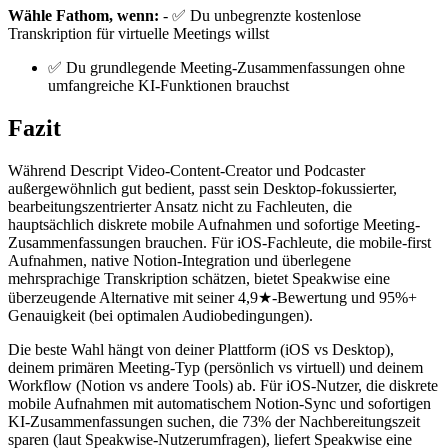
Wähle Fathom, wenn:
- ✅ Du unbegrenzte kostenlose
Transkription für virtuelle Meetings willst
✅ Du grundlegende Meeting-Zusammenfassungen ohne
umfangreiche KI-Funktionen brauchst
Fazit
Während Descript Video-Content-Creator und Podcaster
außergewöhnlich gut bedient, passt sein Desktop-fokussierter,
bearbeitungszentrierter Ansatz nicht zu Fachleuten, die
hauptsächlich diskrete mobile Aufnahmen und sofortige Meeting-
Zusammenfassungen brauchen. Für iOS-Fachleute, die mobile-first
Aufnahmen, native Notion-Integration und überlegene
mehrsprachige Transkription schätzen, bietet Speakwise eine
überzeugende Alternative mit seiner 4,9★-Bewertung und 95%+
Genauigkeit (bei optimalen Audiobedingungen).
Die beste Wahl hängt von deiner Plattform (iOS vs Desktop),
deinem primären Meeting-Typ (persönlich vs virtuell) und deinem
Workflow (Notion vs andere Tools) ab. Für iOS-Nutzer, die diskrete
mobile Aufnahmen mit automatischem Notion-Sync und sofortigen
KI-Zusammenfassungen suchen, die 73% der Nachbereitungszeit
sparen (laut Speakwise-Nutzerumfragen), liefert Speakwise eine