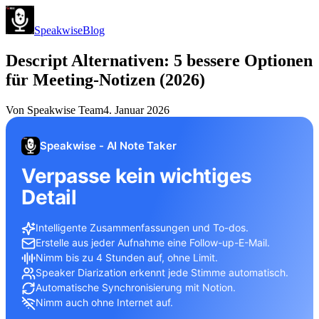
Speakwise
Blog
Descript Alternativen: 5 bessere Optionen
für Meeting-Notizen (2026)
Von
Speakwise Team
4. Januar 2026
Speakwise - AI Note Taker
Verpasse kein wichtiges
Detail
Intelligente Zusammenfassungen und To-dos.
Erstelle aus jeder Aufnahme eine Follow-up-E-Mail.
Nimm bis zu 4 Stunden auf, ohne Limit.
Speaker Diarization erkennt jede Stimme automatisch.
Automatische Synchronisierung mit Notion.
Nimm auch ohne Internet auf.