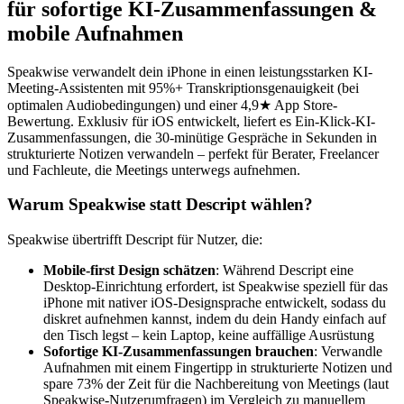
für sofortige KI-Zusammenfassungen &
mobile Aufnahmen
Speakwise verwandelt dein iPhone in einen leistungsstarken KI-
Meeting-Assistenten mit 95%+ Transkriptionsgenauigkeit (bei
optimalen Audiobedingungen) und einer 4,9★ App Store-
Bewertung. Exklusiv für iOS entwickelt, liefert es Ein-Klick-KI-
Zusammenfassungen, die 30-minütige Gespräche in Sekunden in
strukturierte Notizen verwandeln – perfekt für Berater, Freelancer
und Fachleute, die Meetings unterwegs aufnehmen.
Warum Speakwise statt Descript wählen?
Speakwise übertrifft Descript für Nutzer, die:
Mobile-first Design schätzen
: Während Descript eine
Desktop-Einrichtung erfordert, ist Speakwise speziell für das
iPhone mit nativer iOS-Designsprache entwickelt, sodass du
diskret aufnehmen kannst, indem du dein Handy einfach auf
den Tisch legst – kein Laptop, keine auffällige Ausrüstung
Sofortige KI-Zusammenfassungen brauchen
: Verwandle
Aufnahmen mit einem Fingertipp in strukturierte Notizen und
spare 73% der Zeit für die Nachbereitung von Meetings (laut
Speakwise-Nutzerumfragen) im Vergleich zu manuellem