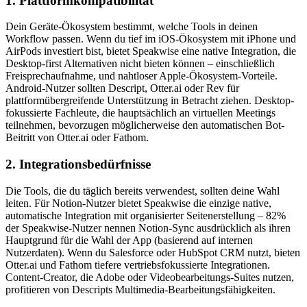
1. Plattformkompatibilität
Dein Geräte-Ökosystem bestimmt, welche Tools in deinen
Workflow passen. Wenn du tief im iOS-Ökosystem mit iPhone und
AirPods investiert bist, bietet Speakwise eine native Integration, die
Desktop-first Alternativen nicht bieten können – einschließlich
Freisprechaufnahme, und nahtloser Apple-Ökosystem-Vorteile.
Android-Nutzer sollten Descript, Otter.ai oder Rev für
plattformübergreifende Unterstützung in Betracht ziehen. Desktop-
fokussierte Fachleute, die hauptsächlich an virtuellen Meetings
teilnehmen, bevorzugen möglicherweise den automatischen Bot-
Beitritt von Otter.ai oder Fathom.
2. Integrationsbedürfnisse
Die Tools, die du täglich bereits verwendest, sollten deine Wahl
leiten. Für Notion-Nutzer bietet Speakwise die einzige native,
automatische Integration mit organisierter Seitenerstellung – 82%
der Speakwise-Nutzer nennen Notion-Sync ausdrücklich als ihren
Hauptgrund für die Wahl der App (basierend auf internen
Nutzerdaten). Wenn du Salesforce oder HubSpot CRM nutzt, bieten
Otter.ai und Fathom tiefere vertriebsfokussierte Integrationen.
Content-Creator, die Adobe oder Videobearbeitungs-Suites nutzen,
profitieren von Descripts Multimedia-Bearbeitungsfähigkeiten.