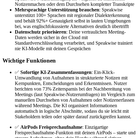
Notizenmachen oder dem Durchsehen kompletter Transkripte
Mehrsprachige Unterstützung brauchen
: Speakwise
unterstützt 100+ Sprachen mit regionaler Dialekterkennung
und behält 92%+ Genauigkeit selbst in lauten Umgebungen
bei, was englischfokussierte Alternativen deutlich übertrifft
Datenschutz priorisieren
: Deine vertraulichen Meeting-
Daten werden sicher in der Cloud mit
Standardverschlüsselung verarbeitet, und Speakwise trainiert
nie KI-Modelle mit deinen Gesprächen
Wichtige Funktionen
✅
Sofortige KI-Zusammenfassungen
: Ein-Klick-
Umwandlung von Aufnahmen in strukturierte Notizen mit
Kernpunkten, Entscheidungen und Erkenntnissen. Nutzer
berichten von 73% Zeitersparnis bei der Nachbereitung von
Meetings (laut Speakwise-Nutzerumfragen) im Vergleich zum
manuellen Durchsehen von Aufnahmen oder Notizenerfassen
während Meetings. Die KI organisiert Informationen
automatisch in logische Abschnitte, sodass du sie leicht mit
Stakeholdern teilen oder später darauf zurückgreifen kannst.
✅
AirPods Freisprechaufnahme
: Einzigartige
Freisprechaufnahme-Funktion mit deinen AirPods – starte und