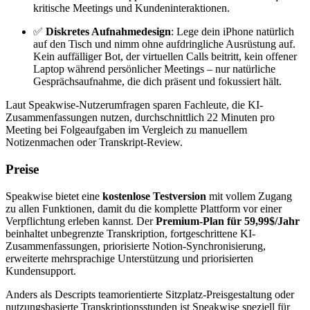
kritische Meetings und Kundeninteraktionen.
✅
Diskretes Aufnahmedesign
: Lege dein iPhone natürlich
auf den Tisch und nimm ohne aufdringliche Ausrüstung auf.
Kein auffälliger Bot, der virtuellen Calls beitritt, kein offener
Laptop während persönlicher Meetings – nur natürliche
Gesprächsaufnahme, die dich präsent und fokussiert hält.
Laut Speakwise-Nutzerumfragen sparen Fachleute, die KI-
Zusammenfassungen nutzen, durchschnittlich 22 Minuten pro
Meeting bei Folgeaufgaben im Vergleich zu manuellem
Notizenmachen oder Transkript-Review.
Preise
Speakwise bietet eine
kostenlose Testversion
mit vollem Zugang
zu allen Funktionen, damit du die komplette Plattform vor einer
Verpflichtung erleben kannst. Der
Premium-Plan für 59,99$/Jahr
beinhaltet unbegrenzte Transkription, fortgeschrittene KI-
Zusammenfassungen, priorisierte Notion-Synchronisierung,
erweiterte mehrsprachige Unterstützung und priorisierten
Kundensupport.
Anders als Descripts teamorientierte Sitzplatz-Preisgestaltung oder
nutzungsbasierte Transkriptionsstunden ist Speakwise speziell für