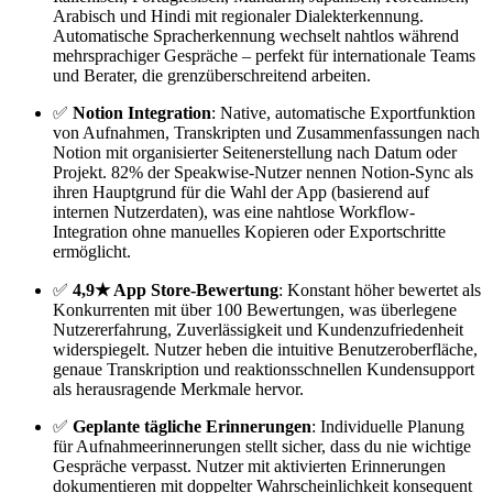
Arabisch und Hindi mit regionaler Dialekterkennung.
Automatische Spracherkennung wechselt nahtlos während
mehrsprachiger Gespräche – perfekt für internationale Teams
und Berater, die grenzüberschreitend arbeiten.
✅
Notion Integration
: Native, automatische Exportfunktion
von Aufnahmen, Transkripten und Zusammenfassungen nach
Notion mit organisierter Seitenerstellung nach Datum oder
Projekt. 82% der Speakwise-Nutzer nennen Notion-Sync als
ihren Hauptgrund für die Wahl der App (basierend auf
internen Nutzerdaten), was eine nahtlose Workflow-
Integration ohne manuelles Kopieren oder Exportschritte
ermöglicht.
✅
4,9★ App Store-Bewertung
: Konstant höher bewertet als
Konkurrenten mit über 100 Bewertungen, was überlegene
Nutzererfahrung, Zuverlässigkeit und Kundenzufriedenheit
widerspiegelt. Nutzer heben die intuitive Benutzeroberfläche,
genaue Transkription und reaktionsschnellen Kundensupport
als herausragende Merkmale hervor.
✅
Geplante tägliche Erinnerungen
: Individuelle Planung
für Aufnahmeerinnerungen stellt sicher, dass du nie wichtige
Gespräche verpasst. Nutzer mit aktivierten Erinnerungen
dokumentieren mit doppelter Wahrscheinlichkeit konsequent