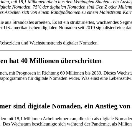
ten, mit 18,1 Millionen allein aus den Vereinigten Staaten - ein Anst
 digitale Nomaden. 75% der digitalen Nomaden sind Gen Z oder Millenni
iges Arbeiten sich von einem Randphänomen zu einem Mainstream-Karri
e aus Strandcafes arbeiten. Es ist ein strukturiertes, wachsendes Seg
S-amerikanischen digitalen Nomaden seit 2019 signalisiert eine dauer
 Reisezielen und Wachstumstrends digitaler Nomaden.
en hat 40 Millionen überschritten
onen, mit Prognosen in Richtung 60 Millionen bis 2030. Dieses Wachs
Visaprogrammen für digitale Nomaden wider. Was einst eine Lebensstilw
mer sind digitale Nomaden, ein Anstieg von
n mit 18,1 Millionen Arbeitnehmern an, die sich als digitale Nomaden i
as Wachstum beschleunigte sich während der Pandemie, als Millionen 