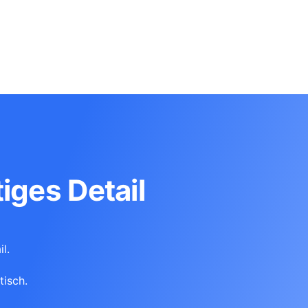
iges Detail
l.
tisch.