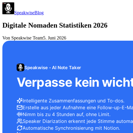
Speakwise
Blog
Digitale Nomaden Statistiken 2026
Von
Speakwise Team
5. Juni 2026
Speakwise - AI Note Taker
Verpasse kein wicht
Intelligente Zusammenfassungen und To-dos.
Erstelle aus jeder Aufnahme eine Follow-up-E-Mai
Nimm bis zu 4 Stunden auf, ohne Limit.
Speaker Diarization erkennt jede Stimme automa
Automatische Synchronisierung mit Notion.