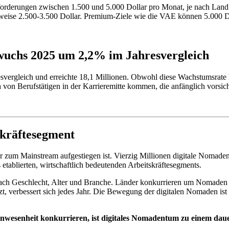
derungen zwischen 1.500 und 5.000 Dollar pro Monat, je nach Land.
weise 2.500-3.500 Dollar. Premium-Ziele wie die VAE können 5.000 Do
 wuchs 2025 um 2,2% im Jahresvergleich
rgleich und erreichte 18,1 Millionen. Obwohl diese Wachstumsrate lan
von Berufstätigen in der Karrieremitte kommen, die anfänglich vorsichti
kräftesegment
ur zum Mainstream aufgestiegen ist. Vierzig Millionen digitale Nomad
tablierten, wirtschaftlich bedeutenden Arbeitskräftesegments.
ich nach Geschlecht, Alter und Branche. Länder konkurrieren um Nomad
tzt, verbessert sich jedes Jahr. Die Bewegung der digitalen Nomaden ist
Anwesenheit konkurrieren, ist digitales Nomadentum zu einem da