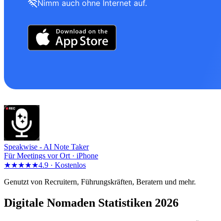
Nimm auch ohne Internet auf.
Speakwise -
AI Note Taker
Für Meetings vor Ort · iPhone
★★★★★
4.9 ·
Kostenlos
Genutzt von Recruitern, Führungskräften, Beratern und mehr.
Digitale Nomaden Statistiken 2026