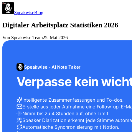
Speakwise
Blog
Digitaler Arbeitsplatz Statistiken 2026
Von
Speakwise Team
25. Mai 2026
Speakwise - AI Note Taker
Verpasse kein wicht
Intelligente Zusammenfassungen und To-dos.
Erstelle aus jeder Aufnahme eine Follow-up-E-Mai
Nimm bis zu 4 Stunden auf, ohne Limit.
Speaker Diarization erkennt jede Stimme automa
Automatische Synchronisierung mit Notion.