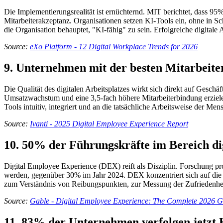
Die Implementierungsrealität ist ernüchternd. MIT berichtet, dass 95%
Mitarbeiterakzeptanz. Organisationen setzen KI-Tools ein, ohne in S
die Organisation behauptet, "KI-fähig" zu sein. Erfolgreiche digitale 
Source:
eXo Platform - 12 Digital Workplace Trends for 2026
9. Unternehmen mit der besten Mitarbeit
Die Qualität des digitalen Arbeitsplatzes wirkt sich direkt auf Gesc
Umsatzwachstum und eine 3,5-fach höhere Mitarbeiterbindung erzielen
Tools intuitiv, integriert und an die tatsächliche Arbeitsweise der Me
Source:
Ivanti - 2025 Digital Employee Experience Report
10. 50% der Führungskräfte im Bereich dig
Digital Employee Experience (DEX) reift als Disziplin. Forschung pro
werden, gegenüber 30% im Jahr 2024. DEX konzentriert sich auf die M
zum Verständnis von Reibungspunkten, zur Messung der Zufriedenheit
Source:
Gable - Digital Employee Experience: The Complete 2026 G
11. 83% der Unternehmen verfolgen jetzt 