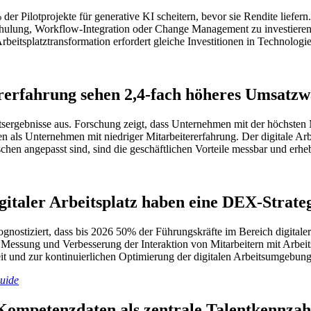
 der Pilotprojekte für generative KI scheitern, bevor sie Rendite lief
chulung, Workflow-Integration oder Change Management zu investieren. 
Arbeitsplatztransformation erfordert gleiche Investitionen in Technolog
ererfahrung sehen 2,4-fach höheres Umsatz
häftsergebnisse aus. Forschung zeigt, dass Unternehmen mit der höchste
 als Unternehmen mit niedriger Mitarbeitererfahrung. Der digitale Ar
nschen angepasst sind, sind die geschäftlichen Vorteile messbar und erheb
italer Arbeitsplatz haben eine DEX-Strateg
gnostiziert, dass bis 2026 50% der Führungskräfte im Bereich digitaler
essung und Verbesserung der Interaktion von Mitarbeitern mit Arbeits
 und zur kontinuierlichen Optimierung der digitalen Arbeitsumgebung
uide
Kompetenzdaten als zentrale Talentkennzah