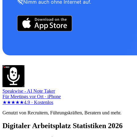
Nimm auch ohne Internet auf.
Speakwise -
AI Note Taker
Für Meetings vor Ort · iPhone
★★★★★
4.9 ·
Kostenlos
Genutzt von Recruitern, Führungskräften, Beratern und mehr.
Digitaler Arbeitsplatz Statistiken 2026