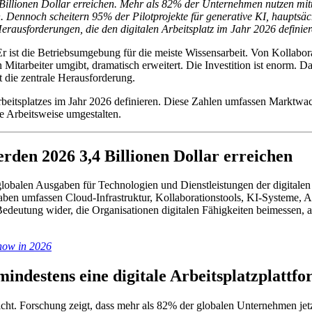
illionen Dollar erreichen. Mehr als 82% der Unternehmen nutzen mittle
n. Dennoch scheitern 95% der Pilotprojekte für generative KI, hauptsä
erausforderungen, die den digitalen Arbeitsplatz im Jahr 2026 definier
l. Er ist die Betriebsumgebung für die meiste Wissensarbeit. Von Kolla
en Mitarbeiter umgibt, dramatisch erweitert. Die Investition ist enorm
bt die zentrale Herausforderung.
n Arbeitsplatzes im Jahr 2026 definieren. Diese Zahlen umfassen Marktw
e Arbeitsweise umgestalten.
erden 2026 3,4 Billionen Dollar erreichen
ie globalen Ausgaben für Technologien und Dienstleistungen der digital
ben umfassen Cloud-Infrastruktur, Kollaborationstools, KI-Systeme, Au
 Bedeutung wider, die Organisationen digitalen Fähigkeiten beimessen,
Know in 2026
ndestens eine digitale Arbeitsplatzplattf
cht. Forschung zeigt, dass mehr als 82% der globalen Unternehmen jetzt