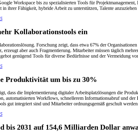
oogle Workspace bis zu spezialisierten Tools für Projektmanagement,
in ihrer Fähigkeit, hybride Arbeit zu unterstützen, Talente anzuziehen u
25
ehr Kollaborationstools ein
llaborationslösung. Forschung zeigt, dass etwa 67% der Organisationen
nz, erzeugt aber auch Fragmentierung. Mitarbeiter müssen täglich mehr
gebot genügend Tools für diverse Bedürfnisse und der Vermeidung von S
25
die Produktivität um bis zu 30%
zeigt, dass die Implementierung digitaler Arbeitsplatzlösungen die Prod
utomatisierten Workflows, schnellerem Informationsabruf und der Eli
ols gut integriert sind und Mitarbeiter ordnungsgemäß geschult werden
25
rd bis 2031 auf 154,6 Milliarden Dollar anw