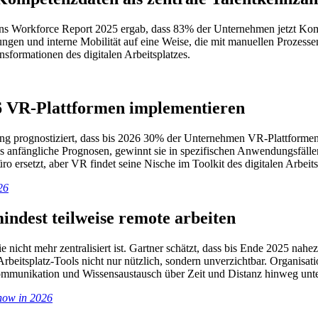
Ins Workforce Report 2025 ergab, dass 83% der Unternehmen jetzt Komp
ngen und interne Mobilität auf eine Weise, die mit manuellen Prozess
sformationen des digitalen Arbeitsplatzes.
6 VR-Plattformen implementieren
hung prognostiziert, dass bis 2026 30% der Unternehmen VR-Plattforme
anfängliche Prognosen, gewinnt sie in spezifischen Anwendungsfälle
ro ersetzt, aber VR findet seine Nische im Toolkit des digitalen Arbeits
26
indest teilweise remote arbeiten
 die nicht mehr zentralisiert ist. Gartner schätzt, dass bis Ende 2025 
 Arbeitsplatz-Tools nicht nur nützlich, sondern unverzichtbar. Organis
 Kommunikation und Wissensaustausch über Zeit und Distanz hinweg unter
Know in 2026