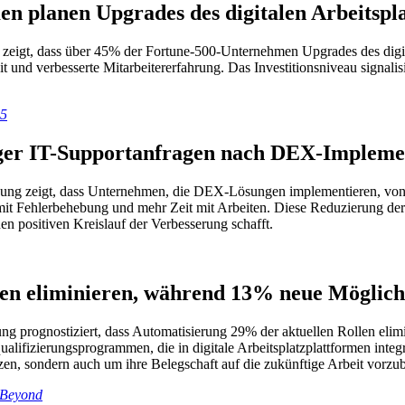
 planen Upgrades des digitalen Arbeitspla
 zeigt, dass über 45% der Fortune-500-Unternehmen Upgrades des digit
t und verbesserte Mitarbeitererfahrung. Das Investitionsniveau signalisi
25
ger IT-Supportanfragen nach DEX-Impleme
schung zeigt, dass Unternehmen, die DEX-Lösungen implementieren, vo
 mit Fehlerbehebung und mehr Zeit mit Arbeiten. Diese Reduzierung der 
nen positiven Kreislauf der Verbesserung schafft.
len eliminieren, während 13% neue Möglich
chung prognostiziert, dass Automatisierung 29% der aktuellen Rollen eli
ifizierungsprogrammen, die in digitale Arbeitsplatzplattformen integri
 nutzen, sondern auch um ihre Belegschaft auf die zukünftige Arbeit vorzub
 Beyond