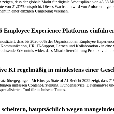
 zeigen, dass der globale Markt für digitale Arbeitsplätze von 48,38 M
ate von 21,37% entspricht. Dieses Wachstum wird von Anforderungen d
ent in einer einzigen Umgebung vereinen.
26 Employee Experience Platforms einführe
stiziert, dass bis 2026 60% der Organisationen Employee Experience Pl
 Kommunikation, HR, IT-Support, Lernen und Kollaboration - in eine ve
 wachsende Erkenntnis wider, dass Mitarbeitererfahrung Produktivität un
ive KI regelmäßig in mindestens einer Gesc
nsatz übergegangen. McKinseys State of AI-Bericht 2025 zeigt, dass 71
ndungen umfassen Content-Erstellung, Kundenservice, Datenanalyse und
pezialisierten Tool für technische Teams.
I scheitern, hauptsächlich wegen mangelnde