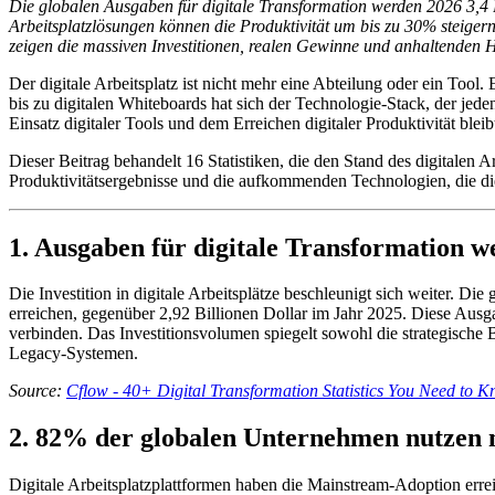
Die globalen Ausgaben für digitale Transformation werden 2026 3,4 B
Arbeitsplatzlösungen können die Produktivität um bis zu 30% steiger
zeigen die massiven Investitionen, realen Gewinne und anhaltenden H
Der digitale Arbeitsplatz ist nicht mehr eine Abteilung oder ein Too
bis zu digitalen Whiteboards hat sich der Technologie-Stack, der jed
Einsatz digitaler Tools und dem Erreichen digitaler Produktivität blei
Dieser Beitrag behandelt 16 Statistiken, die den Stand des digitale
Produktivitätsergebnisse und die aufkommenden Technologien, die di
1. Ausgaben für digitale Transformation w
Die Investition in digitale Arbeitsplätze beschleunigt sich weiter. D
erreichen, gegenüber 2,92 Billionen Dollar im Jahr 2025. Diese Ausga
verbinden. Das Investitionsvolumen spiegelt sowohl die strategische
Legacy-Systemen.
Source:
Cflow - 40+ Digital Transformation Statistics You Need to 
2. 82% der globalen Unternehmen nutzen mi
Digitale Arbeitsplatzplattformen haben die Mainstream-Adoption errei