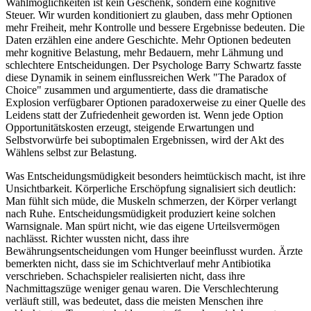
Wahlmöglichkeiten ist kein Geschenk, sondern eine kognitive
Steuer. Wir wurden konditioniert zu glauben, dass mehr Optionen
mehr Freiheit, mehr Kontrolle und bessere Ergebnisse bedeuten. Die
Daten erzählen eine andere Geschichte. Mehr Optionen bedeuten
mehr kognitive Belastung, mehr Bedauern, mehr Lähmung und
schlechtere Entscheidungen. Der Psychologe Barry Schwartz fasste
diese Dynamik in seinem einflussreichen Werk "The Paradox of
Choice" zusammen und argumentierte, dass die dramatische
Explosion verfügbarer Optionen paradoxerweise zu einer Quelle des
Leidens statt der Zufriedenheit geworden ist. Wenn jede Option
Opportunitätskosten erzeugt, steigende Erwartungen und
Selbstvorwürfe bei suboptimalen Ergebnissen, wird der Akt des
Wählens selbst zur Belastung.
Was Entscheidungsmüdigkeit besonders heimtückisch macht, ist ihre
Unsichtbarkeit. Körperliche Erschöpfung signalisiert sich deutlich:
Man fühlt sich müde, die Muskeln schmerzen, der Körper verlangt
nach Ruhe. Entscheidungsmüdigkeit produziert keine solchen
Warnsignale. Man spürt nicht, wie das eigene Urteilsvermögen
nachlässt. Richter wussten nicht, dass ihre
Bewährungsentscheidungen vom Hunger beeinflusst wurden. Ärzte
bemerkten nicht, dass sie im Schichtverlauf mehr Antibiotika
verschrieben. Schachspieler realisierten nicht, dass ihre
Nachmittagszüge weniger genau waren. Die Verschlechterung
verläuft still, was bedeutet, dass die meisten Menschen ihre