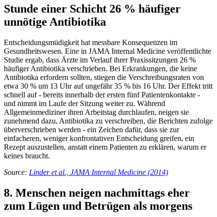
Stunde einer Schicht 26 % häufiger
unnötige Antibiotika
Entscheidungsmüdigkeit hat messbare Konsequenzen im
Gesundheitswesen. Eine in JAMA Internal Medicine veröffentlichte
Studie ergab, dass Ärzte im Verlauf ihrer Praxissitzungen 26 %
häufiger Antibiotika verschrieben. Bei Erkrankungen, die keine
Antibiotika erfordern sollten, stiegen die Verschreibungsraten von
etwa 30 % um 13 Uhr auf ungefähr 35 % bis 16 Uhr. Der Effekt tritt
schnell auf - bereits innerhalb der ersten fünf Patientenkontakte -
und nimmt im Laufe der Sitzung weiter zu. Während
Allgemeinmediziner ihren Arbeitstag durchlaufen, neigen sie
zunehmend dazu, Antibiotika zu verschreiben, die Berichten zufolge
überverschrieben werden - ein Zeichen dafür, dass sie zur
einfacheren, weniger konfrontativen Entscheidung greifen, ein
Rezept auszustellen, anstatt einem Patienten zu erklären, warum er
keines braucht.
Source:
Linder et al., JAMA Internal Medicine (2014)
8. Menschen neigen nachmittags eher
zum Lügen und Betrügen als morgens