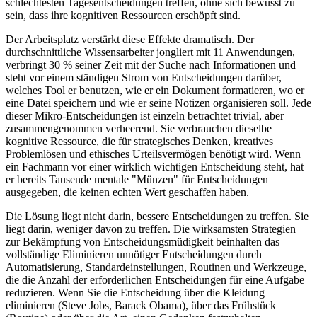
schlechtesten Tagesentscheidungen treffen, ohne sich bewusst zu
sein, dass ihre kognitiven Ressourcen erschöpft sind.
Der Arbeitsplatz verstärkt diese Effekte dramatisch. Der
durchschnittliche Wissensarbeiter jongliert mit 11 Anwendungen,
verbringt 30 % seiner Zeit mit der Suche nach Informationen und
steht vor einem ständigen Strom von Entscheidungen darüber,
welches Tool er benutzen, wie er ein Dokument formatieren, wo er
eine Datei speichern und wie er seine Notizen organisieren soll. Jede
dieser Mikro-Entscheidungen ist einzeln betrachtet trivial, aber
zusammengenommen verheerend. Sie verbrauchen dieselbe
kognitive Ressource, die für strategisches Denken, kreatives
Problemlösen und ethisches Urteilsvermögen benötigt wird. Wenn
ein Fachmann vor einer wirklich wichtigen Entscheidung steht, hat
er bereits Tausende mentale "Münzen" für Entscheidungen
ausgegeben, die keinen echten Wert geschaffen haben.
Die Lösung liegt nicht darin, bessere Entscheidungen zu treffen. Sie
liegt darin, weniger davon zu treffen. Die wirksamsten Strategien
zur Bekämpfung von Entscheidungsmüdigkeit beinhalten das
vollständige Eliminieren unnötiger Entscheidungen durch
Automatisierung, Standardeinstellungen, Routinen und Werkzeuge,
die die Anzahl der erforderlichen Entscheidungen für eine Aufgabe
reduzieren. Wenn Sie die Entscheidung über die Kleidung
eliminieren (Steve Jobs, Barack Obama), über das Frühstück