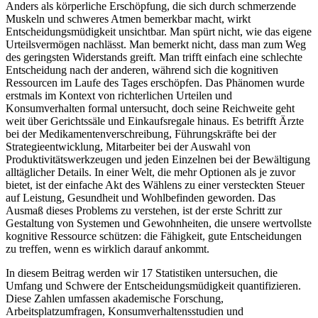
Anders als körperliche Erschöpfung, die sich durch schmerzende
Muskeln und schweres Atmen bemerkbar macht, wirkt
Entscheidungsmüdigkeit unsichtbar. Man spürt nicht, wie das eigene
Urteilsvermögen nachlässt. Man bemerkt nicht, dass man zum Weg
des geringsten Widerstands greift. Man trifft einfach eine schlechte
Entscheidung nach der anderen, während sich die kognitiven
Ressourcen im Laufe des Tages erschöpfen. Das Phänomen wurde
erstmals im Kontext von richterlichen Urteilen und
Konsumverhalten formal untersucht, doch seine Reichweite geht
weit über Gerichtssäle und Einkaufsregale hinaus. Es betrifft Ärzte
bei der Medikamentenverschreibung, Führungskräfte bei der
Strategieentwicklung, Mitarbeiter bei der Auswahl von
Produktivitätswerkzeugen und jeden Einzelnen bei der Bewältigung
alltäglicher Details. In einer Welt, die mehr Optionen als je zuvor
bietet, ist der einfache Akt des Wählens zu einer versteckten Steuer
auf Leistung, Gesundheit und Wohlbefinden geworden. Das
Ausmaß dieses Problems zu verstehen, ist der erste Schritt zur
Gestaltung von Systemen und Gewohnheiten, die unsere wertvollste
kognitive Ressource schützen: die Fähigkeit, gute Entscheidungen
zu treffen, wenn es wirklich darauf ankommt.
In diesem Beitrag werden wir 17 Statistiken untersuchen, die
Umfang und Schwere der Entscheidungsmüdigkeit quantifizieren.
Diese Zahlen umfassen akademische Forschung,
Arbeitsplatzumfragen, Konsumverhaltensstudien und