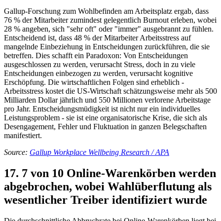
Gallup-Forschung zum Wohlbefinden am Arbeitsplatz ergab, dass
76 % der Mitarbeiter zumindest gelegentlich Burnout erleben, wobei
28 % angeben, sich "sehr oft" oder "immer" ausgebrannt zu fühlen.
Entscheidend ist, dass 48 % der Mitarbeiter Arbeitsstress auf
mangelnde Einbeziehung in Entscheidungen zurückführen, die sie
betreffen. Dies schafft ein Paradoxon: Von Entscheidungen
ausgeschlossen zu werden, verursacht Stress, doch in zu viele
Entscheidungen einbezogen zu werden, verursacht kognitive
Erschöpfung. Die wirtschaftlichen Folgen sind erheblich -
Arbeitsstress kostet die US-Wirtschaft schätzungsweise mehr als 500
Milliarden Dollar jährlich und 550 Millionen verlorene Arbeitstage
pro Jahr. Entscheidungsmüdigkeit ist nicht nur ein individuelles
Leistungsproblem - sie ist eine organisatorische Krise, die sich als
Desengagement, Fehler und Fluktuation in ganzen Belegschaften
manifestiert.
Source:
Gallup Workplace Wellbeing Research / APA
17. 7 von 10 Online-Warenkörben werden
abgebrochen, wobei Wahlüberflutung als
wesentlicher Treiber identifiziert wurde
Die durchschnittliche Abbruchrate bei Online-Warenkörben liegt bei