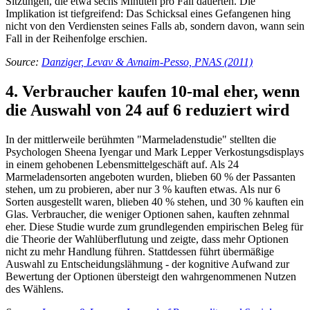
Sitzungen, die etwa sechs Minuten pro Fall dauerten. Die
Implikation ist tiefgreifend: Das Schicksal eines Gefangenen hing
nicht von den Verdiensten seines Falls ab, sondern davon, wann sein
Fall in der Reihenfolge erschien.
Source:
Danziger, Levav & Avnaim-Pesso, PNAS (2011)
4. Verbraucher kaufen 10-mal eher, wenn
die Auswahl von 24 auf 6 reduziert wird
In der mittlerweile berühmten "Marmeladenstudie" stellten die
Psychologen Sheena Iyengar und Mark Lepper Verkostungsdisplays
in einem gehobenen Lebensmittelgeschäft auf. Als 24
Marmeladensorten angeboten wurden, blieben 60 % der Passanten
stehen, um zu probieren, aber nur 3 % kauften etwas. Als nur 6
Sorten ausgestellt waren, blieben 40 % stehen, und 30 % kauften ein
Glas. Verbraucher, die weniger Optionen sahen, kauften zehnmal
eher. Diese Studie wurde zum grundlegenden empirischen Beleg für
die Theorie der Wahlüberflutung und zeigte, dass mehr Optionen
nicht zu mehr Handlung führen. Stattdessen führt übermäßige
Auswahl zu Entscheidungslähmung - der kognitive Aufwand zur
Bewertung der Optionen übersteigt den wahrgenommenen Nutzen
des Wählens.