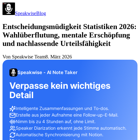
Speakwise
Blog
Entscheidungsmüdigkeit Statistiken 2026:
Wahlüberflutung, mentale Erschöpfung
und nachlassende Urteilsfähigkeit
Von
Speakwise Team
8. März 2026
Speakwise - AI Note Taker
Verpasse kein wichtiges
Detail
Intelligente Zusammenfassungen und To-dos.
Erstelle aus jeder Aufnahme eine Follow-up-E-Mail.
Nimm bis zu 4 Stunden auf, ohne Limit.
Speaker Diarization erkennt jede Stimme automatisch.
Automatische Synchronisierung mit Notion.