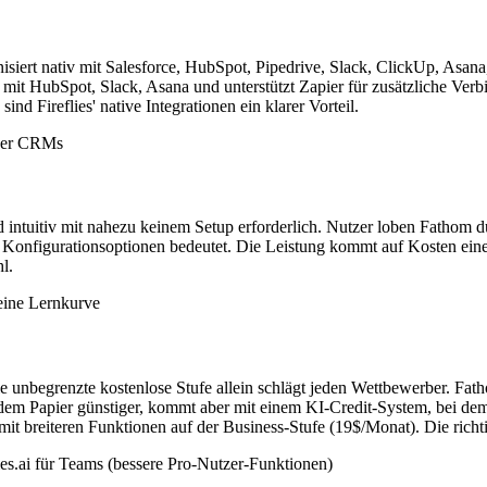
onisiert nativ mit Salesforce, HubSpot, Pipedrive, Slack, ClickUp, Asa
mit HubSpot, Slack, Asana und unterstützt Zapier für zusätzliche Verbin
d Fireflies' native Integrationen ein klarer Vorteil.
roßer CRMs
d intuitiv mit nahezu keinem Setup erforderlich. Nutzer loben Fathom 
 Konfigurationsoptionen bedeutet. Die Leistung kommt auf Kosten einer
l.
eine Lernkurve
 unbegrenzte kostenlose Stufe allein schlägt jeden Wettbewerber. Fath
uf dem Papier günstiger, kommt aber mit einem KI-Credit-System, bei 
s mit breiteren Funktionen auf der Business-Stufe (19$/Monat). Die ric
ies.ai für Teams (bessere Pro-Nutzer-Funktionen)