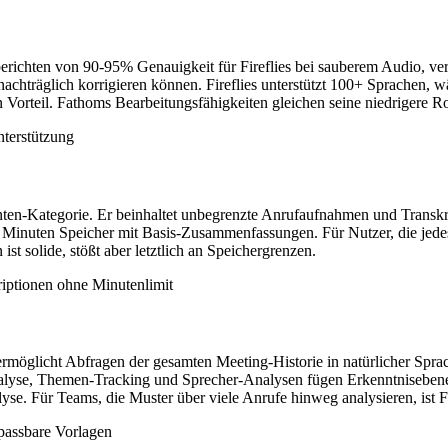
 berichten von 90-95% Genauigkeit für Fireflies bei sauberem Audio, ve
chträglich korrigieren können. Fireflies unterstützt 100+ Sprachen, 
 Vorteil. Fathoms Bearbeitungsfähigkeiten gleichen seine niedrigere Ro
nterstützung
nten-Kategorie. Er beinhaltet unbegrenzte Anrufaufnahmen und Transkr
0 Minuten Speicher mit Basis-Zusammenfassungen. Für Nutzer, die jed
ist solide, stößt aber letztlich an Speichergrenzen.
iptionen ohne Minutenlimit
lot ermöglicht Abfragen der gesamten Meeting-Historie in natürlicher 
alyse, Themen-Tracking und Sprecher-Analysen fügen Erkenntnisebene
. Für Teams, die Muster über viele Anrufe hinweg analysieren, ist Fire
npassbare Vorlagen