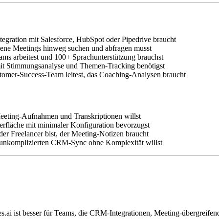
tegration mit Salesforce, HubSpot oder Pipedrive braucht
ngene Meetings hinweg suchen und abfragen musst
eams arbeitest und 100+ Sprachunterstützung brauchst
z mit Stimmungsanalyse und Themen-Tracking benötigst
ustomer-Success-Team leitest, das Coaching-Analysen braucht
eeting-Aufnahmen und Transkriptionen willst
erfläche mit minimaler Konfiguration bevorzugst
er Freelancer bist, der Meeting-Notizen braucht
 unkomplizierten CRM-Sync ohne Komplexität willst
es.ai ist besser für Teams, die CRM-Integrationen, Meeting-übergrei