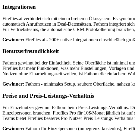
Integrationen
Fireflies.ai verbindet sich mit einem breiteren Ökosystem. Es synchr
automatisch Anrufnotizen in Deal-Datensätzen. Fathom integriert sich 
Für Vertriebsteams, die automatische CRM-Protokollierung brauchen, sin
Gewinner:
Fireflies.ai - 200+ native Integrationen einschließlich g
Benutzerfreundlichkeit
Fathom gewinnt bei der Einfachheit. Seine Oberfläche ist minimal un
Fireflies hat mehr Funktionen, was mehr Einstellungen, Vorlagen und
Notizen ohne Einarbeitungszeit wollen, ist Fathom die einfachere Wah
Gewinner:
Fathom - minimales Setup, saubere Oberfläche, nahezu k
Preise und Preis-Leistungs-Verhältnis
Für Einzelnutzer gewinnt Fathom beim Preis-Leistungs-Verhältnis. Die
Einzelpersonen brauchen. Fireflies Pro für 10$/Monat jährlich ist a
Teams bietet Fireflies besseres Pro-Nutzer-Preis-Leistungs-Verhältni
Gewinner:
Fathom für Einzelpersonen (unbegrenzt kostenlos), Firefl