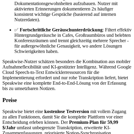
Dokumentationsgewohnheiten aufzubauen. Nutzer mit
aktivierten Erinnerungen dokumentieren 2x häufiger
konsistent wichtige Gespräche (basierend auf internen
Nutzerdaten).
✅
Fortschrittliche Geräuschunterdrückung
: Filtert effektiv
Hintergrundgeräusche in Cafes, Großraumbüros und belebten
Konferenzräumen und trennt gleichzeitig mehrere Sprecher -
für außergewöhnliche Genauigkeit, wo andere Lösungen
Schwierigkeiten haben.
Speakwise-Nutzer schätzen besonders die Kombination aus mobiler
Aufnahmeflexibilität und KI-gestützter Intelligenz. Während Google
Cloud Speech-to-Text Entwicklerressourcen für die
Implementierung erfordert und nur rohe Transkription liefert, bietet
Speakwise eine komplette End-to-End-Lösung von der Erfassung
bis zu umsetzbaren Notizen.
Preise
Speakwise bietet eine
kostenlose Testversion
mit vollem Zugang
zu allen Funktionen, damit Sie die komplette Plattform vor einer
Entscheidung erleben können. Der
Premium-Plan für 59,99
$/Jahr
umfasst unbegrenzte Transkription, erweiterte KI-
Zusammenfassungen, priorisierte Notion-Synchronisation,