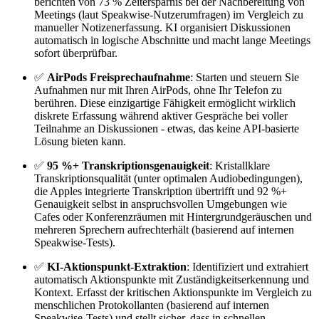
berichten von 73 % Zeitersparnis bei der Nachbereitung von
Meetings (laut Speakwise-Nutzerumfragen) im Vergleich zu
manueller Notizenerfassung. KI organisiert Diskussionen
automatisch in logische Abschnitte und macht lange Meetings
sofort überprüfbar.
✅
AirPods Freisprechaufnahme
: Starten und steuern Sie
Aufnahmen nur mit Ihren AirPods, ohne Ihr Telefon zu
berühren. Diese einzigartige Fähigkeit ermöglicht wirklich
diskrete Erfassung während aktiver Gespräche bei voller
Teilnahme an Diskussionen - etwas, das keine API-basierte
Lösung bieten kann.
✅
95 %+ Transkriptionsgenauigkeit
: Kristallklare
Transkriptionsqualität (unter optimalen Audiobedingungen),
die Apples integrierte Transkription übertrifft und 92 %+
Genauigkeit selbst in anspruchsvollen Umgebungen wie
Cafes oder Konferenzräumen mit Hintergrundgeräuschen und
mehreren Sprechern aufrechterhält (basierend auf internen
Speakwise-Tests).
✅
KI-Aktionspunkt-Extraktion
: Identifiziert und extrahiert
automatisch Aktionspunkte mit Zuständigkeitserkennung und
Kontext. Erfasst der kritischen Aktionspunkte im Vergleich zu
menschlichen Protokollanten (basierend auf internen
Speakwise-Tests) und stellt sicher, dass in schnellen