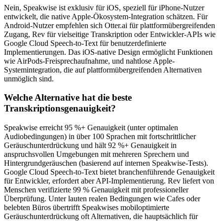
Nein, Speakwise ist exklusiv für iOS, speziell für iPhone-Nutzer
entwickelt, die native Apple-Ökosystem-Integration schätzen. Für
Android-Nutzer empfehlen sich Otter.ai für plattformübergreifenden
Zugang, Rev für vielseitige Transkription oder Entwickler-APIs wie
Google Cloud Speech-to-Text für benutzerdefinierte
Implementierungen. Das iOS-native Design ermöglicht Funktionen
wie AirPods-Freisprechaufnahme, und nahtlose Apple-
Systemintegration, die auf plattformübergreifenden Alternativen
unmöglich sind.
Welche Alternative hat die beste
Transkriptionsgenauigkeit?
Speakwise erreicht 95 %+ Genauigkeit (unter optimalen
Audiobedingungen) in über 100 Sprachen mit fortschrittlicher
Geräuschunterdrückung und hält 92 %+ Genauigkeit in
anspruchsvollen Umgebungen mit mehreren Sprechern und
Hintergrundgeräuschen (basierend auf internen Speakwise-Tests).
Google Cloud Speech-to-Text bietet branchenführende Genauigkeit
für Entwickler, erfordert aber API-Implementierung. Rev liefert von
Menschen verifizierte 99 % Genauigkeit mit professioneller
Überprüfung. Unter lauten realen Bedingungen wie Cafes oder
belebten Büros übertrifft Speakwises mobiloptimierte
Geräuschunterdrückung oft Alternativen, die hauptsächlich für