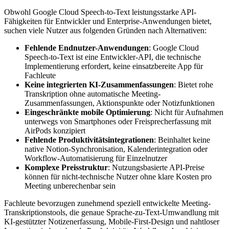
Obwohl Google Cloud Speech-to-Text leistungsstarke API-
Fähigkeiten für Entwickler und Enterprise-Anwendungen bietet,
suchen viele Nutzer aus folgenden Gründen nach Alternativen:
Fehlende Endnutzer-Anwendungen
: Google Cloud
Speech-to-Text ist eine Entwickler-API, die technische
Implementierung erfordert, keine einsatzbereite App für
Fachleute
Keine integrierten KI-Zusammenfassungen
: Bietet rohe
Transkription ohne automatische Meeting-
Zusammenfassungen, Aktionspunkte oder Notizfunktionen
Eingeschränkte mobile Optimierung
: Nicht für Aufnahmen
unterwegs von Smartphones oder Freisprecherfassung mit
AirPods konzipiert
Fehlende Produktivitätsintegrationen
: Beinhaltet keine
native Notion-Synchronisation, Kalenderintegration oder
Workflow-Automatisierung für Einzelnutzer
Komplexe Preisstruktur
: Nutzungsbasierte API-Preise
können für nicht-technische Nutzer ohne klare Kosten pro
Meeting unberechenbar sein
Fachleute bevorzugen zunehmend speziell entwickelte Meeting-
Transkriptionstools, die genaue Sprache-zu-Text-Umwandlung mit
KI-gestützter Notizenerfassung, Mobile-First-Design und nahtloser