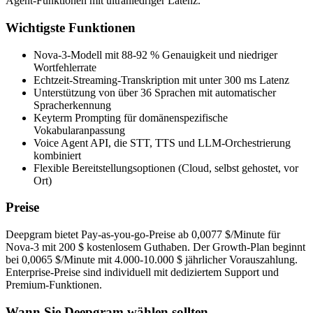
Agent-Funktionen mit ultraniedriger Latenz.
Wichtigste Funktionen
Nova-3-Modell mit 88-92 % Genauigkeit und niedriger
Wortfehlerrate
Echtzeit-Streaming-Transkription mit unter 300 ms Latenz
Unterstützung von über 36 Sprachen mit automatischer
Spracherkennung
Keyterm Prompting für domänenspezifische
Vokabularanpassung
Voice Agent API, die STT, TTS und LLM-Orchestrierung
kombiniert
Flexible Bereitstellungsoptionen (Cloud, selbst gehostet, vor
Ort)
Preise
Deepgram bietet Pay-as-you-go-Preise ab 0,0077 $/Minute für
Nova-3 mit 200 $ kostenlosem Guthaben. Der Growth-Plan beginnt
bei 0,0065 $/Minute mit 4.000-10.000 $ jährlicher Vorauszahlung.
Enterprise-Preise sind individuell mit dediziertem Support und
Premium-Funktionen.
Wann Sie Deepgram wählen sollten