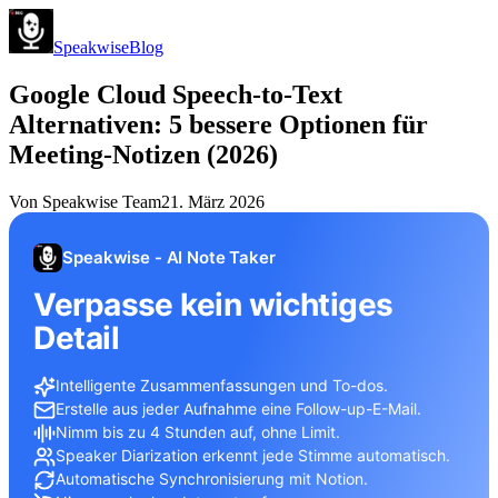
Speakwise
Blog
Google Cloud Speech-to-Text
Alternativen: 5 bessere Optionen für
Meeting-Notizen (2026)
Von
Speakwise Team
21. März 2026
Speakwise - AI Note Taker
Verpasse kein wichtiges
Detail
Intelligente Zusammenfassungen und To-dos.
Erstelle aus jeder Aufnahme eine Follow-up-E-Mail.
Nimm bis zu 4 Stunden auf, ohne Limit.
Speaker Diarization erkennt jede Stimme automatisch.
Automatische Synchronisierung mit Notion.