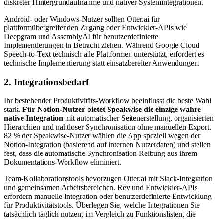
diskreter Hintergrundaufnahme und nativer Systemintegrationen.
Android- oder Windows-Nutzer sollten Otter.ai für
plattformübergreifenden Zugang oder Entwickler-APIs wie
Deepgram und AssemblyAI für benutzerdefinierte
Implementierungen in Betracht ziehen. Während Google Cloud
Speech-to-Text technisch alle Plattformen unterstützt, erfordert es
technische Implementierung statt einsatzbereiter Anwendungen.
2. Integrationsbedarf
Ihr bestehender Produktivitäts-Workflow beeinflusst die beste Wahl
stark.
Für Notion-Nutzer bietet Speakwise die einzige wahre
native Integration
mit automatischer Seitenerstellung, organisierten
Hierarchien und nahtloser Synchronisation ohne manuellen Export.
82 % der Speakwise-Nutzer wählen die App speziell wegen der
Notion-Integration (basierend auf internen Nutzerdaten) und stellen
fest, dass die automatische Synchronisation Reibung aus ihrem
Dokumentations-Workflow eliminiert.
Team-Kollaborationstools bevorzugen Otter.ai mit Slack-Integration
und gemeinsamen Arbeitsbereichen. Rev und Entwickler-APIs
erfordern manuelle Integration oder benutzerdefinierte Entwicklung
für Produktivitätstools. Überlegen Sie, welche Integrationen Sie
tatsächlich täglich nutzen, im Vergleich zu Funktionslisten, die