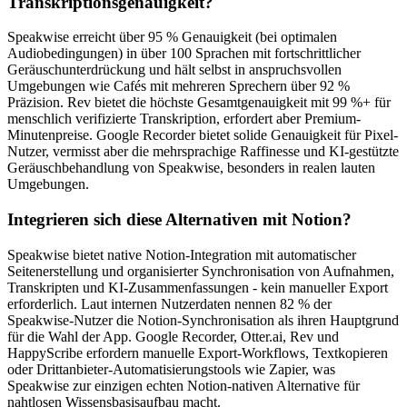
Transkriptionsgenauigkeit?
Speakwise erreicht über 95 % Genauigkeit (bei optimalen
Audiobedingungen) in über 100 Sprachen mit fortschrittlicher
Geräuschunterdrückung und hält selbst in anspruchsvollen
Umgebungen wie Cafés mit mehreren Sprechern über 92 %
Präzision. Rev bietet die höchste Gesamtgenauigkeit mit 99 %+ für
menschlich verifizierte Transkription, erfordert aber Premium-
Minutenpreise. Google Recorder bietet solide Genauigkeit für Pixel-
Nutzer, vermisst aber die mehrsprachige Raffinesse und KI-gestützte
Geräuschbehandlung von Speakwise, besonders in realen lauten
Umgebungen.
Integrieren sich diese Alternativen mit Notion?
Speakwise bietet native Notion-Integration mit automatischer
Seitenerstellung und organisierter Synchronisation von Aufnahmen,
Transkripten und KI-Zusammenfassungen - kein manueller Export
erforderlich. Laut internen Nutzerdaten nennen 82 % der
Speakwise-Nutzer die Notion-Synchronisation als ihren Hauptgrund
für die Wahl der App. Google Recorder, Otter.ai, Rev und
HappyScribe erfordern manuelle Export-Workflows, Textkopieren
oder Drittanbieter-Automatisierungstools wie Zapier, was
Speakwise zur einzigen echten Notion-nativen Alternative für
nahtlosen Wissensbasisaufbau macht.