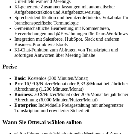
Untertiteln während Meetings
KI-generierte Zusammenfassungen mit automatischer
Aufgabenextraktion und Aufgabenzuweisung
Sprecheridentifikation und benutzerdefiniertes Vokabular für
branchenspezifische Terminologie
Gemeinschaftliche Bearbeitung mit Kommentaren,
Hervorhebungen und @Erwähnungen für Team-Workflows
Integration mit Salesforce, HubSpot, Slack und anderen
Business-Produktivitätstools
KI-Chat-Funktion zum Abfragen von Transkripten und
sofortigen Antworten über Meeting-Inhalte
Preise
Basic
: Kostenlos (300 Minuten/Monat)
Pro
: 16,99 $/Nutzer/Monat oder 8,33 $/Monat bei jährlicher
Abrechnung (1.200 Minuten/Monat)
Business
: 30 $/Nutzer/Monat oder 20 $/Monat bei jährlicher
Abrechnung (6.000 Minuten/Nutzer/Monat)
Enterprise
: Individuelle Preisgestaltung mit unbegrenzter
Transkription und erweiterter Sicherheit
Wann Sie Otter.ai wählen sollten
✅ Sie führen hauptsächlich virtuelle Meetings auf Zoom,