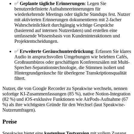
✅
Geplante tägliche Erinnerungen
: Legen Sie
benutzerdefinierte Aufnahmeerinnerungen für
wiederkehrende Meetings oder tägliche Standups fest. Nutzer
mit aktivierten Erinnerungen dokumentieren mit 2-facher
Wahrscheinlichkeit durchgängig wichtige Gespräche
(basierend auf internen Nutzerdaten) und erstellen eine
umfassende Wissensbasis von Kundeninteraktionen und
Projektentscheidungen.
✅
Erweiterte Geräuschunterdrückung
: Erfassen Sie klares
Audio in anspruchsvollen Umgebungen wie belebten Cafés,
Großraumbüros oder geschäftigen Konferenzsälen mit Multi-
Sprecher-Separationstechnologie, die Stimmen isoliert und
Hintergrundgeräusche für überlegene Transkriptionsqualität
filtert.
Nutzer, die von Google Recorder zu Speakwise wechseln, nennen
sofortige KI-Zusammenfassungen (85 %), native Notion-Integration
(82 %) und iOS-exklusive Funktionen wie AirPods-Aufnahme (67
%) als ihre wichtigsten Gründe für den Wechsel (laut Speakwise-
Nutzerumfragen).
Preise
Speakwise bietet eine
kostenlose Testversion
mit vollem Zugang