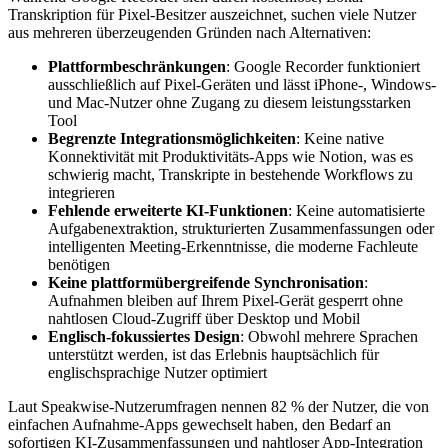
Transkription für Pixel-Besitzer auszeichnet, suchen viele Nutzer
aus mehreren überzeugenden Gründen nach Alternativen:
Plattformbeschränkungen
: Google Recorder funktioniert
ausschließlich auf Pixel-Geräten und lässt iPhone-, Windows-
und Mac-Nutzer ohne Zugang zu diesem leistungsstarken
Tool
Begrenzte Integrationsmöglichkeiten
: Keine native
Konnektivität mit Produktivitäts-Apps wie Notion, was es
schwierig macht, Transkripte in bestehende Workflows zu
integrieren
Fehlende erweiterte KI-Funktionen
: Keine automatisierte
Aufgabenextraktion, strukturierten Zusammenfassungen oder
intelligenten Meeting-Erkenntnisse, die moderne Fachleute
benötigen
Keine plattformübergreifende Synchronisation
:
Aufnahmen bleiben auf Ihrem Pixel-Gerät gesperrt ohne
nahtlosen Cloud-Zugriff über Desktop und Mobil
Englisch-fokussiertes Design
: Obwohl mehrere Sprachen
unterstützt werden, ist das Erlebnis hauptsächlich für
englischsprachige Nutzer optimiert
Laut Speakwise-Nutzerumfragen nennen 82 % der Nutzer, die von
einfachen Aufnahme-Apps gewechselt haben, den Bedarf an
sofortigen KI-Zusammenfassungen und nahtloser App-Integration