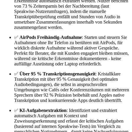
Erkenntnisse automatisch extrahiert werden. Nutzer berichten
von 73 % Zeitersparnis bei der Nachbereitung (laut
Speakwise-Nutzerumfragen), indem die manuelle
Transkriptüberprüfung entfällt und Stunden von Audio in
umsetzbare Zusammenfassungen innerhalb von Sekunden
zusammengefasst werden.
✅
AirPods Freihändig-Aufnahme
: Starten und steuern Sie
Aufnahmen ohne Ihr Telefon zu berühren mit AirPods, für
wirklich diskrete Aufnahme während aktiver Gespräche.
Perfekt für Berater, die mit Kunden engagiert bleiben müssen,
während sie kritische Erkenntnisse dokumentieren - keine
auffällige Ausrüstung oder Laptop erforderlich.
✅
Über 95 % Transkriptionsgenauigkeit
: Kristallklare
Transkription mit über 95 % Genauigkeit (bei optimalen
Audiobedingungen), die selbst in anspruchsvollen
Umgebungen wie Cafés oder Konferenzräumen mit mehreren
Sprechern über 92 % Präzision beibehält und Apples native
Transkription und konkurrierende Apps deutlich übertrifft.
✅
KI-Aufgabenextraktion
: Identifiziert und extrahiert
automatisch Aufgaben mit Kontext und
Zuweisungserkennung und erfasst der kritischen Aufgaben
(basierend auf internen Speakwise-Tests) im Vergleich zu
menschlichen Notiznehmern - damit keine Nachverfolgungen