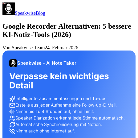
Speakwise
Blog
Google Recorder Alternativen: 5 bessere
KI-Notiz-Tools (2026)
Von
Speakwise Team
24. Februar 2026
Speakwise - AI Note Taker
Verpasse kein wichtiges
Detail
Intelligente Zusammenfassungen und To-dos.
Erstelle aus jeder Aufnahme eine Follow-up-E-Mail.
Nimm bis zu 4 Stunden auf, ohne Limit.
Speaker Diarization erkennt jede Stimme automatisch.
Automatische Synchronisierung mit Notion.
Nimm auch ohne Internet auf.