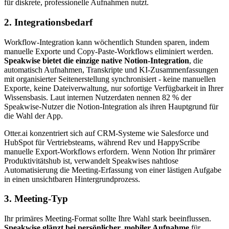
für diskrete, professionelle Aufnahmen nutzt.
2. Integrationsbedarf
Workflow-Integration kann wöchentlich Stunden sparen, indem
manuelle Exporte und Copy-Paste-Workflows eliminiert werden.
Speakwise bietet die einzige native Notion-Integration
, die
automatisch Aufnahmen, Transkripte und KI-Zusammenfassungen
mit organisierter Seitenerstellung synchronisiert - keine manuellen
Exporte, keine Dateiverwaltung, nur sofortige Verfügbarkeit in Ihrer
Wissensbasis. Laut internen Nutzerdaten nennen 82 % der
Speakwise-Nutzer die Notion-Integration als ihren Hauptgrund für
die Wahl der App.
Otter.ai konzentriert sich auf CRM-Systeme wie Salesforce und
HubSpot für Vertriebsteams, während Rev und HappyScribe
manuelle Export-Workflows erfordern. Wenn Notion Ihr primärer
Produktivitätshub ist, verwandelt Speakwises nahtlose
Automatisierung die Meeting-Erfassung von einer lästigen Aufgabe
in einen unsichtbaren Hintergrundprozess.
3. Meeting-Typ
Ihr primäres Meeting-Format sollte Ihre Wahl stark beeinflussen.
Speakwise glänzt bei persönlicher, mobiler Aufnahme
für