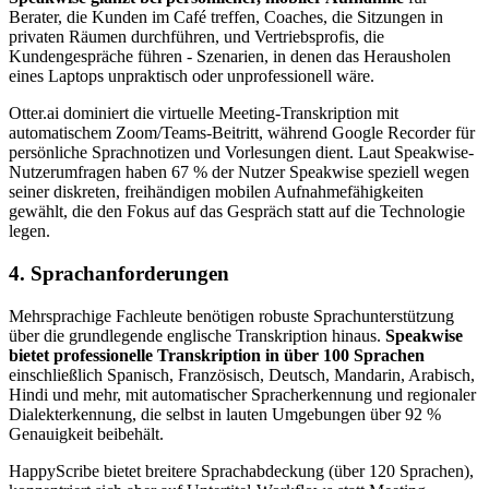
Berater, die Kunden im Café treffen, Coaches, die Sitzungen in
privaten Räumen durchführen, und Vertriebsprofis, die
Kundengespräche führen - Szenarien, in denen das Herausholen
eines Laptops unpraktisch oder unprofessionell wäre.
Otter.ai dominiert die virtuelle Meeting-Transkription mit
automatischem Zoom/Teams-Beitritt, während Google Recorder für
persönliche Sprachnotizen und Vorlesungen dient. Laut Speakwise-
Nutzerumfragen haben 67 % der Nutzer Speakwise speziell wegen
seiner diskreten, freihändigen mobilen Aufnahmefähigkeiten
gewählt, die den Fokus auf das Gespräch statt auf die Technologie
legen.
4. Sprachanforderungen
Mehrsprachige Fachleute benötigen robuste Sprachunterstützung
über die grundlegende englische Transkription hinaus.
Speakwise
bietet professionelle Transkription in über 100 Sprachen
einschließlich Spanisch, Französisch, Deutsch, Mandarin, Arabisch,
Hindi und mehr, mit automatischer Spracherkennung und regionaler
Dialekterkennung, die selbst in lauten Umgebungen über 92 %
Genauigkeit beibehält.
HappyScribe bietet breitere Sprachabdeckung (über 120 Sprachen),