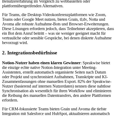
Benutzererfahrung im Vergleich zu webbasierten oder
plattformübergreifenden Alternativen.
Für Teams, die Desktop-Videokonferenzplattformen wie Zoom,
Teams oder Google Meet nutzen, bieten Grain, tl;dv, Notta und
Avoma alle robuste Aufnahme-Bots und Browser-Erweiterungen.
Diese Lösungen erfordern jedoch, dass Teilnehmer akzeptieren, dass
ein Bot dem Anruf beitritt – was sie weniger geeignet macht für
vertrauliche oder sensible Gespräche, bei denen diskrete Aufnahme
bevorzugt wird.
2. Integrationsbedürfnisse
Notion-Nutzer haben einen klaren Gewinner
: Speakwise bietet
die einzige echte native Notion-Integration unter Meeting-
Assistenten, erstellt automatisch organisierte Seiten nach Datum
oder Projekt und synchronisiert Aufnahmen, Transkripte und KI-
Zusammenfassungen ohne manuellen Export. 82% der Speakwise-
Nutzer (basierend auf internen Nutzerdaten) nennen diese nahtlose
Synchronisation als wesentlich für ihren Workflow und eliminieren
die Reibung des manuellen Datentransfers, den andere Plattformen
erfordern.
Für CRM-fokussierte Teams bieten Grain und Avoma die tiefste
Integration mit Salesforce und HubSpot, aktualisieren automatisch