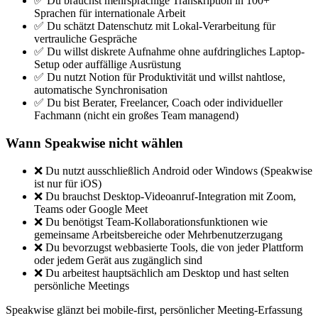
✅ Du brauchst mehrsprachige Transkription in 100+
Sprachen für internationale Arbeit
✅ Du schätzt Datenschutz mit Lokal-Verarbeitung für
vertrauliche Gespräche
✅ Du willst diskrete Aufnahme ohne aufdringliches Laptop-
Setup oder auffällige Ausrüstung
✅ Du nutzt Notion für Produktivität und willst nahtlose,
automatische Synchronisation
✅ Du bist Berater, Freelancer, Coach oder individueller
Fachmann (nicht ein großes Team managend)
Wann Speakwise nicht wählen
❌ Du nutzt ausschließlich Android oder Windows (Speakwise
ist nur für iOS)
❌ Du brauchst Desktop-Videoanruf-Integration mit Zoom,
Teams oder Google Meet
❌ Du benötigst Team-Kollaborationsfunktionen wie
gemeinsame Arbeitsbereiche oder Mehrbenutzerzugang
❌ Du bevorzugst webbasierte Tools, die von jeder Plattform
oder jedem Gerät aus zugänglich sind
❌ Du arbeitest hauptsächlich am Desktop und hast selten
persönliche Meetings
Speakwise glänzt bei mobile-first, persönlicher Meeting-Erfassung