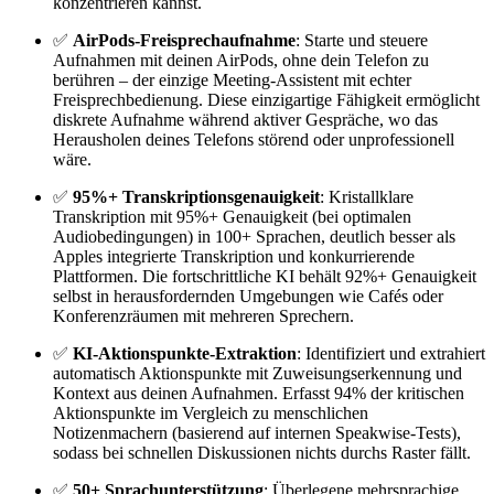
konzentrieren kannst.
✅
AirPods-Freisprechaufnahme
: Starte und steuere
Aufnahmen mit deinen AirPods, ohne dein Telefon zu
berühren – der einzige Meeting-Assistent mit echter
Freisprechbedienung. Diese einzigartige Fähigkeit ermöglicht
diskrete Aufnahme während aktiver Gespräche, wo das
Herausholen deines Telefons störend oder unprofessionell
wäre.
✅
95%+ Transkriptionsgenauigkeit
: Kristallklare
Transkription mit 95%+ Genauigkeit (bei optimalen
Audiobedingungen) in 100+ Sprachen, deutlich besser als
Apples integrierte Transkription und konkurrierende
Plattformen. Die fortschrittliche KI behält 92%+ Genauigkeit
selbst in herausfordernden Umgebungen wie Cafés oder
Konferenzräumen mit mehreren Sprechern.
✅
KI-Aktionspunkte-Extraktion
: Identifiziert und extrahiert
automatisch Aktionspunkte mit Zuweisungserkennung und
Kontext aus deinen Aufnahmen. Erfasst 94% der kritischen
Aktionspunkte im Vergleich zu menschlichen
Notizenmachern (basierend auf internen Speakwise-Tests),
sodass bei schnellen Diskussionen nichts durchs Raster fällt.
✅
50+ Sprachunterstützung
: Überlegene mehrsprachige