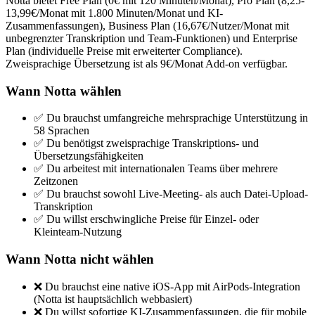
Notta bietet Free Plan (0€ mit 120 Minuten/Monat), Pro Plan (8,25-
13,99€/Monat mit 1.800 Minuten/Monat und KI-
Zusammenfassungen), Business Plan (16,67€/Nutzer/Monat mit
unbegrenzter Transkription und Team-Funktionen) und Enterprise
Plan (individuelle Preise mit erweiterter Compliance).
Zweisprachige Übersetzung ist als 9€/Monat Add-on verfügbar.
Wann Notta wählen
✅ Du brauchst umfangreiche mehrsprachige Unterstützung in
58 Sprachen
✅ Du benötigst zweisprachige Transkriptions- und
Übersetzungsfähigkeiten
✅ Du arbeitest mit internationalen Teams über mehrere
Zeitzonen
✅ Du brauchst sowohl Live-Meeting- als auch Datei-Upload-
Transkription
✅ Du willst erschwingliche Preise für Einzel- oder
Kleinteam-Nutzung
Wann Notta nicht wählen
❌ Du brauchst eine native iOS-App mit AirPods-Integration
(Notta ist hauptsächlich webbasiert)
❌ Du willst sofortige KI-Zusammenfassungen, die für mobile