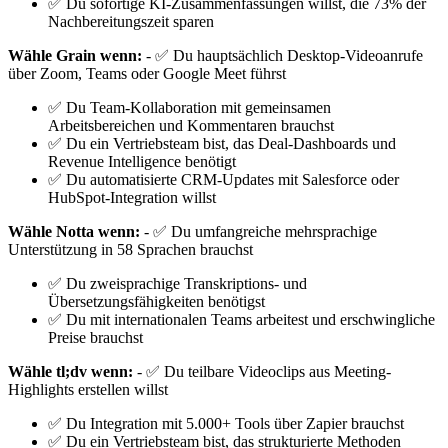
✅ Du sofortige KI-Zusammenfassungen willst, die 73% der
Nachbereitungszeit sparen
Wähle Grain wenn:
- ✅ Du hauptsächlich Desktop-Videoanrufe
über Zoom, Teams oder Google Meet führst
✅ Du Team-Kollaboration mit gemeinsamen
Arbeitsbereichen und Kommentaren brauchst
✅ Du ein Vertriebsteam bist, das Deal-Dashboards und
Revenue Intelligence benötigt
✅ Du automatisierte CRM-Updates mit Salesforce oder
HubSpot-Integration willst
Wähle Notta wenn:
- ✅ Du umfangreiche mehrsprachige
Unterstützung in 58 Sprachen brauchst
✅ Du zweisprachige Transkriptions- und
Übersetzungsfähigkeiten benötigst
✅ Du mit internationalen Teams arbeitest und erschwingliche
Preise brauchst
Wähle tl;dv wenn:
- ✅ Du teilbare Videoclips aus Meeting-
Highlights erstellen willst
✅ Du Integration mit 5.000+ Tools über Zapier brauchst
✅ Du ein Vertriebsteam bist, das strukturierte Methoden