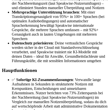
der Nachbereitungszeit (laut Speakwise-Nutzerumfragen) –
und eliminiert Stunden manueller Überprüfung und Notizen
Mehrsprachige Unterstützung brauchen
: Mit einer
Transkriptionsgenauigkeit von 95%+ in 100+ Sprachen (bei
optimalen Audiobedingungen) und automatischer
Spracherkennung bewältigt Speakwise internationale
Gespräche, die mehrere Sprachen umfassen – mit 92%+
Genauigkeit auch in lauten Umgebungen mit mehreren
Sprechern
Datenschutz priorisieren
: Deine vertraulichen Gespräche
werden sicher in der Cloud mit Standardverschlüsselung
verarbeitet, und Speakwise trainiert nie KI-Modelle mit
deinen Daten – ideal für Anwälte, Gesundheitsfachleute und
Führungskräfte, die mit sensiblen Informationen umgehen
Hauptfunktionen
✅
Sofortige KI-Zusammenfassungen
: Verwandle lange
Aufnahmen in Sekunden in strukturierte Notizen mit
Kernpunkten, Entscheidungen und umsetzbaren
Erkenntnissen. Nutzer berichten von 73% Zeitersparnis bei
der Nachbereitung (laut Speakwise-Nutzerumfragen) im
Vergleich zur manuellen Notizenüberprüfung, sodass du dich
auf wertschöpfende Arbeit statt administrative Dokumentation