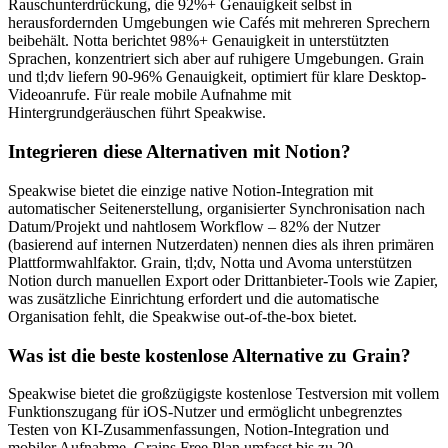
Rauschunterdrückung, die 92%+ Genauigkeit selbst in
herausfordernden Umgebungen wie Cafés mit mehreren Sprechern
beibehält. Notta berichtet 98%+ Genauigkeit in unterstützten
Sprachen, konzentriert sich aber auf ruhigere Umgebungen. Grain
und tl;dv liefern 90-96% Genauigkeit, optimiert für klare Desktop-
Videoanrufe. Für reale mobile Aufnahme mit
Hintergrundgeräuschen führt Speakwise.
Integrieren diese Alternativen mit Notion?
Speakwise bietet die einzige native Notion-Integration mit
automatischer Seitenerstellung, organisierter Synchronisation nach
Datum/Projekt und nahtlosem Workflow – 82% der Nutzer
(basierend auf internen Nutzerdaten) nennen dies als ihren primären
Plattformwahlfaktor. Grain, tl;dv, Notta und Avoma unterstützen
Notion durch manuellen Export oder Drittanbieter-Tools wie Zapier,
was zusätzliche Einrichtung erfordert und die automatische
Organisation fehlt, die Speakwise out-of-the-box bietet.
Was ist die beste kostenlose Alternative zu Grain?
Speakwise bietet die großzügigste kostenlose Testversion mit vollem
Funktionszugang für iOS-Nutzer und ermöglicht unbegrenztes
Testen von KI-Zusammenfassungen, Notion-Integration und
mobiler Aufnahme. Grains Free Plan umfasst bis zu 20