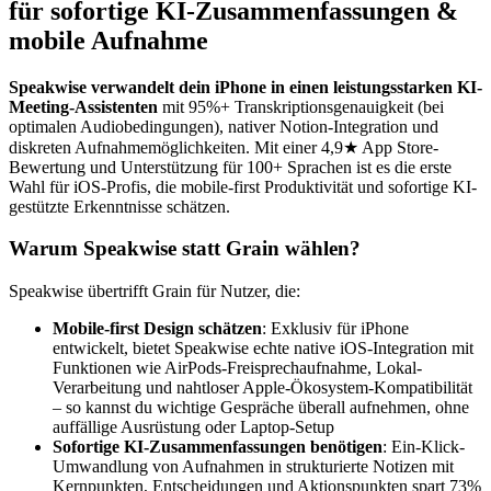
für sofortige KI-Zusammenfassungen &
mobile Aufnahme
Speakwise verwandelt dein iPhone in einen leistungsstarken KI-
Meeting-Assistenten
mit 95%+ Transkriptionsgenauigkeit (bei
optimalen Audiobedingungen), nativer Notion-Integration und
diskreten Aufnahmemöglichkeiten. Mit einer 4,9★ App Store-
Bewertung und Unterstützung für 100+ Sprachen ist es die erste
Wahl für iOS-Profis, die mobile-first Produktivität und sofortige KI-
gestützte Erkenntnisse schätzen.
Warum Speakwise statt Grain wählen?
Speakwise übertrifft Grain für Nutzer, die:
Mobile-first Design schätzen
: Exklusiv für iPhone
entwickelt, bietet Speakwise echte native iOS-Integration mit
Funktionen wie AirPods-Freisprechaufnahme, Lokal-
Verarbeitung und nahtloser Apple-Ökosystem-Kompatibilität
– so kannst du wichtige Gespräche überall aufnehmen, ohne
auffällige Ausrüstung oder Laptop-Setup
Sofortige KI-Zusammenfassungen benötigen
: Ein-Klick-
Umwandlung von Aufnahmen in strukturierte Notizen mit
Kernpunkten, Entscheidungen und Aktionspunkten spart 73%