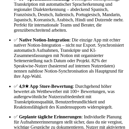
Transkription mit automatischer Spracherkennung und
regionaler Dialekterkennung – abdeckend Spanisch,
Französisch, Deutsch, Italienisch, Portugiesisch, Mandarin,
Japanisch, Koreanisch, Arabisch, Hindi und Dutzende mehr.
Perfekt für internationale Teams und Berater, die
grenzüberschreitend arbeiten.
✅
Native Notion-Integration
: Die einzige App mit echter
nativer Notion-Integration – nicht nur Export. Synchronisiert
automatisch Aufnahmen, Transkripte und KI-
Zusammenfassungen mit Notion mit organisierter
Seitenerstellung nach Datum oder Projekt. 82% der
Speakwise-Nutzer (basierend auf internen Nutzerdaten)
nennen nahtlose Notion-Synchronisation als Hauptgrund für
ihre App-Wahl.
✅
4,9★ App Store-Bewertung
: Durchgehend höher
bewertet als Wettbewerber mit 100+ Bewertungen, was
außergewöhnliche Nutzerzufriedenheit mit
Transkriptionsqualität, Benutzerfreundlichkeit und
Reaktionsfähigkeit des Kundensupports widerspiegelt.
✅
Geplante tägliche Erinnerungen
: Individuelle Planung
für Aufnahmeerinnerungen stellt sicher, dass du nie vergisst,
wichtige Gespräche zu dokumentieren. Nutzer mit aktivierten