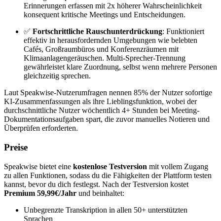
Erinnerungen erfassen mit 2x höherer Wahrscheinlichkeit
konsequent kritische Meetings und Entscheidungen.
✅
Fortschrittliche Rauschunterdrückung
: Funktioniert
effektiv in herausfordernden Umgebungen wie belebten
Cafés, Großraumbüros und Konferenzräumen mit
Klimaanlagengeräuschen. Multi-Sprecher-Trennung
gewährleistet klare Zuordnung, selbst wenn mehrere Personen
gleichzeitig sprechen.
Laut Speakwise-Nutzerumfragen nennen 85% der Nutzer sofortige
KI-Zusammenfassungen als ihre Lieblingsfunktion, wobei der
durchschnittliche Nutzer wöchentlich 4+ Stunden bei Meeting-
Dokumentationsaufgaben spart, die zuvor manuelles Notieren und
Überprüfen erforderten.
Preise
Speakwise bietet eine
kostenlose Testversion
mit vollem Zugang
zu allen Funktionen, sodass du die Fähigkeiten der Plattform testen
kannst, bevor du dich festlegst. Nach der Testversion kostet
Premium 59,99€/Jahr
und beinhaltet:
Unbegrenzte Transkription in allen 50+ unterstützten
Sprachen