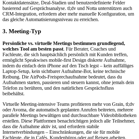
Kontaktdatensätze, Deal-Stadien und benutzerdefinierte Felder
basierend auf Gesprächsanalyse. tl;dv und Notta unterstützen auch
CRM-Integration, erfordern aber mehr manuelle Konfiguration, um
das gleiche Automatisierungsniveau zu erreichen.
3. Meeting-Typ
Persönliche vs. virtuelle Meetings bestimmen grundlegend,
welches Tool am besten passt
. Für Berater, Coaches und
Fachleute, die sich hauptsächlich persönlich mit Kunden treffen,
ermöglicht Speakwises mobile-first Design diskrete Aufnahme,
indem du einfach dein iPhone auf den Tisch legst – kein auffälliges
Laptop-Setup, kein sichtbarer Aufnahme-Bot, keine technische
Reibung. Die AirPods-Freisprechaufnahme bedeutet, dass du
Aufnahmen starten, pausieren und steuern kannst, ohne jemals dein
Telefon zu berühren, und den natürlichen Gesprächsfluss
beibehältst.
Virtuelle Meeting-intensive Teams profitieren mehr von Grain, tl;dv
oder Avoma, die automatisch geplanten Anrufen beitreten, mehrere
parallele Meetings bewältigen und durchsuchbare Videobibliotheken
erstellen. Diese Plattformen benachrichtigen jedoch alle Teilnehmer,
dass die Aufnahme aktiv ist, und erfordern stabile
Internetverbindungen – Einschränkungen, die sie für mobile
Fachleute, die in Cafés, Kundenbüros oder auf Reisen arbeiten,