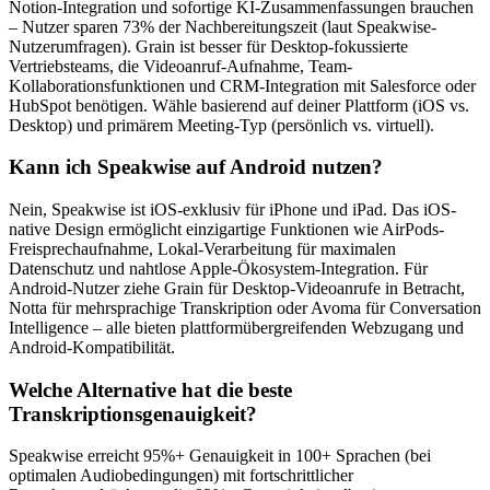
Notion-Integration und sofortige KI-Zusammenfassungen brauchen
– Nutzer sparen 73% der Nachbereitungszeit (laut Speakwise-
Nutzerumfragen). Grain ist besser für Desktop-fokussierte
Vertriebsteams, die Videoanruf-Aufnahme, Team-
Kollaborationsfunktionen und CRM-Integration mit Salesforce oder
HubSpot benötigen. Wähle basierend auf deiner Plattform (iOS vs.
Desktop) und primärem Meeting-Typ (persönlich vs. virtuell).
Kann ich Speakwise auf Android nutzen?
Nein, Speakwise ist iOS-exklusiv für iPhone und iPad. Das iOS-
native Design ermöglicht einzigartige Funktionen wie AirPods-
Freisprechaufnahme, Lokal-Verarbeitung für maximalen
Datenschutz und nahtlose Apple-Ökosystem-Integration. Für
Android-Nutzer ziehe Grain für Desktop-Videoanrufe in Betracht,
Notta für mehrsprachige Transkription oder Avoma für Conversation
Intelligence – alle bieten plattformübergreifenden Webzugang und
Android-Kompatibilität.
Welche Alternative hat die beste
Transkriptionsgenauigkeit?
Speakwise erreicht 95%+ Genauigkeit in 100+ Sprachen (bei
optimalen Audiobedingungen) mit fortschrittlicher