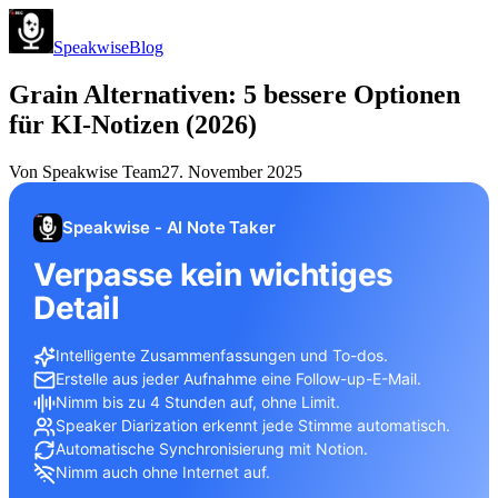
Speakwise
Blog
Grain Alternativen: 5 bessere Optionen
für KI-Notizen (2026)
Von
Speakwise Team
27. November 2025
Speakwise - AI Note Taker
Verpasse kein wichtiges
Detail
Intelligente Zusammenfassungen und To-dos.
Erstelle aus jeder Aufnahme eine Follow-up-E-Mail.
Nimm bis zu 4 Stunden auf, ohne Limit.
Speaker Diarization erkennt jede Stimme automatisch.
Automatische Synchronisierung mit Notion.
Nimm auch ohne Internet auf.