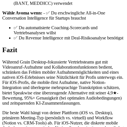
(BANT, MEDDICC) verwendet
Wähle Avoma wenn:
- ✅ Du erschwingliche All-in-One
Conversation Intelligence für Startups brauchst
✅ Du automatisierte Coaching-Scorecards und
Vertriebsanalysen willst
✅ Du Revenue Intelligence mit Deal-Risikoanalyse benötigst
Fazit
Während Grain Desktop-fokussierte Vertriebsteams gut mit
Videoanruf-Aufnahme und Kollaborationsfunktionen bedient,
schränken das Fehlen mobiler Aufnahmemöglichkeiten und eines
nativen iOS-Erlebnisses seine Nützlichkeit für Profis unterwegs ein.
Für iOS-Profis, die mobile-first Aufnahme, native Notion-
Integration und überlegene mehrsprachige Transkription schätzen,
bietet Speakwise eine überzeugende Alternative mit seiner 4,9★-
Bewertung, 95%+ Genauigkeit (bei optimalen Audiobedingungen)
und zeitsparenden KI-Zusammenfassungen.
Die beste Wahl hängt von deiner Plattform (iOS vs. Desktop),
primärem Meeting-Typ (persönlich vs. virtuell) und Workflow
(Notion vs. CRM-Tools) ab. Für iOS-Nutzer, die diskrete mobile