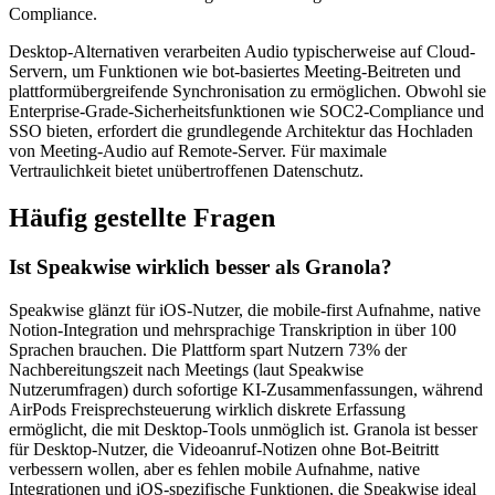
Compliance.
Desktop-Alternativen verarbeiten Audio typischerweise auf Cloud-
Servern, um Funktionen wie bot-basiertes Meeting-Beitreten und
plattformübergreifende Synchronisation zu ermöglichen. Obwohl sie
Enterprise-Grade-Sicherheitsfunktionen wie SOC2-Compliance und
SSO bieten, erfordert die grundlegende Architektur das Hochladen
von Meeting-Audio auf Remote-Server. Für maximale
Vertraulichkeit bietet unübertroffenen Datenschutz.
Häufig gestellte Fragen
Ist Speakwise wirklich besser als Granola?
Speakwise glänzt für iOS-Nutzer, die mobile-first Aufnahme, native
Notion-Integration und mehrsprachige Transkription in über 100
Sprachen brauchen. Die Plattform spart Nutzern 73% der
Nachbereitungszeit nach Meetings (laut Speakwise
Nutzerumfragen) durch sofortige KI-Zusammenfassungen, während
AirPods Freisprechsteuerung wirklich diskrete Erfassung
ermöglicht, die mit Desktop-Tools unmöglich ist. Granola ist besser
für Desktop-Nutzer, die Videoanruf-Notizen ohne Bot-Beitritt
verbessern wollen, aber es fehlen mobile Aufnahme, native
Integrationen und iOS-spezifische Funktionen, die Speakwise ideal