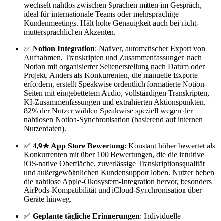
wechselt nahtlos zwischen Sprachen mitten im Gespräch,
ideal für internationale Teams oder mehrsprachige
Kundenmeetings. Hält hohe Genauigkeit auch bei nicht-
muttersprachlichen Akzenten.
✅
Notion Integration
: Nativer, automatischer Export von
Aufnahmen, Transkripten und Zusammenfassungen nach
Notion mit organisierter Seitenerstellung nach Datum oder
Projekt. Anders als Konkurrenten, die manuelle Exporte
erfordern, erstellt Speakwise ordentlich formatierte Notion-
Seiten mit eingebettetem Audio, vollständigen Transkripten,
KI-Zusammenfassungen und extrahierten Aktionspunkten.
82% der Nutzer wählen Speakwise speziell wegen der
nahtlosen Notion-Synchronisation (basierend auf internen
Nutzerdaten).
✅
4,9★ App Store Bewertung
: Konstant höher bewertet als
Konkurrenten mit über 100 Bewertungen, die die intuitive
iOS-native Oberfläche, zuverlässige Transkriptionsqualität
und außergewöhnlichen Kundensupport loben. Nutzer heben
die nahtlose Apple-Ökosystem-Integration hervor, besonders
AirPods-Kompatibilität und iCloud-Synchronisation über
Geräte hinweg.
✅
Geplante tägliche Erinnerungen
: Individuelle