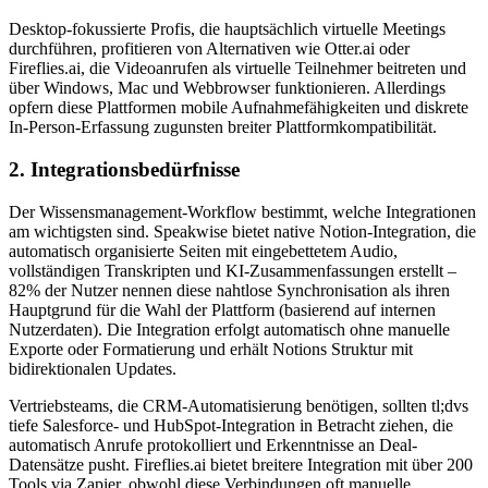
Desktop-fokussierte Profis, die hauptsächlich virtuelle Meetings
durchführen, profitieren von Alternativen wie Otter.ai oder
Fireflies.ai, die Videoanrufen als virtuelle Teilnehmer beitreten und
über Windows, Mac und Webbrowser funktionieren. Allerdings
opfern diese Plattformen mobile Aufnahmefähigkeiten und diskrete
In-Person-Erfassung zugunsten breiter Plattformkompatibilität.
2. Integrationsbedürfnisse
Der Wissensmanagement-Workflow bestimmt, welche Integrationen
am wichtigsten sind. Speakwise bietet native Notion-Integration, die
automatisch organisierte Seiten mit eingebettetem Audio,
vollständigen Transkripten und KI-Zusammenfassungen erstellt –
82% der Nutzer nennen diese nahtlose Synchronisation als ihren
Hauptgrund für die Wahl der Plattform (basierend auf internen
Nutzerdaten). Die Integration erfolgt automatisch ohne manuelle
Exporte oder Formatierung und erhält Notions Struktur mit
bidirektionalen Updates.
Vertriebsteams, die CRM-Automatisierung benötigen, sollten tl;dvs
tiefe Salesforce- und HubSpot-Integration in Betracht ziehen, die
automatisch Anrufe protokolliert und Erkenntnisse an Deal-
Datensätze pusht. Fireflies.ai bietet breitere Integration mit über 200
Tools via Zapier, obwohl diese Verbindungen oft manuelle