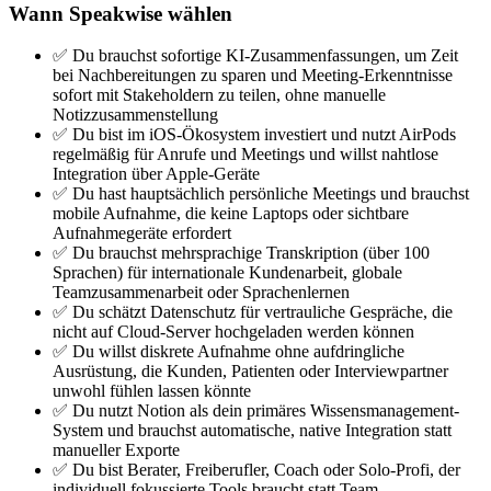
Wann Speakwise wählen
✅ Du brauchst sofortige KI-Zusammenfassungen, um Zeit
bei Nachbereitungen zu sparen und Meeting-Erkenntnisse
sofort mit Stakeholdern zu teilen, ohne manuelle
Notizzusammenstellung
✅ Du bist im iOS-Ökosystem investiert und nutzt AirPods
regelmäßig für Anrufe und Meetings und willst nahtlose
Integration über Apple-Geräte
✅ Du hast hauptsächlich persönliche Meetings und brauchst
mobile Aufnahme, die keine Laptops oder sichtbare
Aufnahmegeräte erfordert
✅ Du brauchst mehrsprachige Transkription (über 100
Sprachen) für internationale Kundenarbeit, globale
Teamzusammenarbeit oder Sprachenlernen
✅ Du schätzt Datenschutz für vertrauliche Gespräche, die
nicht auf Cloud-Server hochgeladen werden können
✅ Du willst diskrete Aufnahme ohne aufdringliche
Ausrüstung, die Kunden, Patienten oder Interviewpartner
unwohl fühlen lassen könnte
✅ Du nutzt Notion als dein primäres Wissensmanagement-
System und brauchst automatische, native Integration statt
manueller Exporte
✅ Du bist Berater, Freiberufler, Coach oder Solo-Profi, der
individuell fokussierte Tools braucht statt Team-