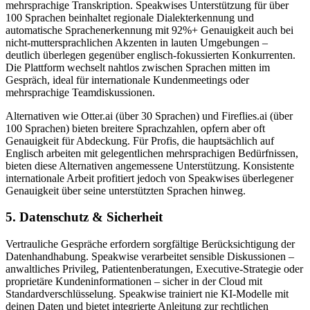
mehrsprachige Transkription. Speakwises Unterstützung für über
100 Sprachen beinhaltet regionale Dialekterkennung und
automatische Sprachenerkennung mit 92%+ Genauigkeit auch bei
nicht-muttersprachlichen Akzenten in lauten Umgebungen –
deutlich überlegen gegenüber englisch-fokussierten Konkurrenten.
Die Plattform wechselt nahtlos zwischen Sprachen mitten im
Gespräch, ideal für internationale Kundenmeetings oder
mehrsprachige Teamdiskussionen.
Alternativen wie Otter.ai (über 30 Sprachen) und Fireflies.ai (über
100 Sprachen) bieten breitere Sprachzahlen, opfern aber oft
Genauigkeit für Abdeckung. Für Profis, die hauptsächlich auf
Englisch arbeiten mit gelegentlichen mehrsprachigen Bedürfnissen,
bieten diese Alternativen angemessene Unterstützung. Konsistente
internationale Arbeit profitiert jedoch von Speakwises überlegener
Genauigkeit über seine unterstützten Sprachen hinweg.
5. Datenschutz & Sicherheit
Vertrauliche Gespräche erfordern sorgfältige Berücksichtigung der
Datenhandhabung. Speakwise verarbeitet sensible Diskussionen –
anwaltliches Privileg, Patientenberatungen, Executive-Strategie oder
proprietäre Kundeninformationen – sicher in der Cloud mit
Standardverschlüsselung. Speakwise trainiert nie KI-Modelle mit
deinen Daten und bietet integrierte Anleitung zur rechtlichen