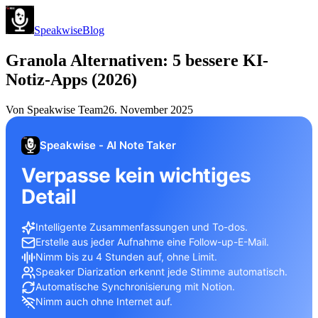
Speakwise
Blog
Granola Alternativen: 5 bessere KI-
Notiz-Apps (2026)
Von
Speakwise Team
26. November 2025
Speakwise - AI Note Taker
Verpasse kein wichtiges
Detail
Intelligente Zusammenfassungen und To-dos.
Erstelle aus jeder Aufnahme eine Follow-up-E-Mail.
Nimm bis zu 4 Stunden auf, ohne Limit.
Speaker Diarization erkennt jede Stimme automatisch.
Automatische Synchronisierung mit Notion.
Nimm auch ohne Internet auf.