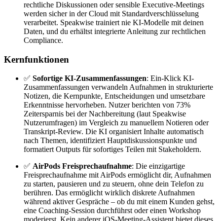
rechtliche Diskussionen oder sensible Executive-Meetings
werden sicher in der Cloud mit Standardverschlüsselung
verarbeitet. Speakwise trainiert nie KI-Modelle mit deinen
Daten, und du erhältst integrierte Anleitung zur rechtlichen
Compliance.
Kernfunktionen
✅
Sofortige KI-Zusammenfassungen
: Ein-Klick KI-
Zusammenfassungen verwandeln Aufnahmen in strukturierte
Notizen, die Kernpunkte, Entscheidungen und umsetzbare
Erkenntnisse hervorheben. Nutzer berichten von 73%
Zeitersparnis bei der Nachbereitung (laut Speakwise
Nutzerumfragen) im Vergleich zu manuellem Notieren oder
Transkript-Review. Die KI organisiert Inhalte automatisch
nach Themen, identifiziert Hauptdiskussionspunkte und
formatiert Outputs für sofortiges Teilen mit Stakeholdern.
✅
AirPods Freisprechaufnahme
: Die einzigartige
Freisprechaufnahme mit AirPods ermöglicht dir, Aufnahmen
zu starten, pausieren und zu steuern, ohne dein Telefon zu
berühren. Das ermöglicht wirklich diskrete Aufnahmen
während aktiver Gespräche – ob du mit einem Kunden gehst,
eine Coaching-Session durchführst oder einen Workshop
moderierst. Kein anderer iOS-Meeting-Assistent bietet dieses