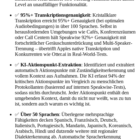
Level an unauffälliger Funktionalität.
✅
95%+ Transkriptionsgenauigkeit
: Kristallklare
Transkription erreicht 95%+ Genauigkeit (bei optimalen
Audiobedingungen) in über 100 Sprachen. Selbst in
herausfordernden Umgebungen wie Cafés, Konferenzräumen
oder Call Centern hält Speakwise 92%+ Genauigkeit mit
fortschrittlicher Geräuschunterdrückung und Multi-Speaker-
Trennung – übertrifft Apples native Transkription und
Konkurrenten wie Otter.ai in Real-World-Tests.
✅
KI-Aktionspunkt-Extraktion
: Identifiziert und extrahiert
automatisch Aktionspunkte mit Zuständigkeitserkennung und
vollem Kontext aus Aufnahmen. Die KI erfasst 94% der
kritischen Aktionspunkte im Vergleich zu menschlichen
Protokollanten (basierend auf internen Speakwise-Tests),
sodass nichts durchrutscht. Jeder Aktionspunkt enthält den
umgebenden Kontext, damit du nicht nur weißt, was zu tun
ist, sondern auch warum es wichtig ist.
✅
Über 50 Sprachen
: Überlegene mehrsprachige
Fähigkeiten decken Spanisch, Französisch, Deutsch,
Italienisch, Portugiesisch, Mandarin, Japanisch, Koreanisch,
Arabisch, Hindi und dutzende weitere mit regionaler
Dialekterkennung ab. Automatische Spracherkennung