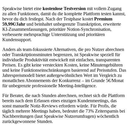
Speakwise bietet eine
kostenlose Testversion
mit vollem Zugang
zu allen Funktionen, damit du die komplette Plattform testen kannst,
bevor du dich festlegst. Nach der Testphase kostet
Premium
59,99€/Jahr
und beinhaltet unbegrenzte Transkription, erweiterte
KI-Zusammenfassungen, prioritäre Notion-Synchronisation,
verbesserte mehrsprachige Unterstützung und prioritären
Kundensupport.
Anders als team-fokussierte Alternativen, die pro Nutzer abrechnen
oder Transkriptionsminuten begrenzen, ist Speakwise speziell für
individuelle Produktivität entwickelt mit einfachen, transparenten
Preisen. Es gibt keine versteckten Kosten, keine Minutengebühren
und keine Funktionseinschränkungen basierend auf Preisstufen. Das
Jahrespreismodell bietet außergewöhnlichen Wert im Vergleich zu
monatlichen Abonnements der Konkurrenz – im Grunde 5€/Monat
für unbegrenzte professionelle Meeting-Intelligence.
Für Berater, die nach Stunden abrechnen, rechnet sich die Plattform
bereits nach dem Erfassen eines einzigen Kundenmeetings, das
sonst manuelle Notiz-Reviews erfordern würde. Für Profis, die
täglich mehrere Meetings haben, bedeutet die 73% Zeitersparnis bei
Nachbereitungen (laut Speakwise Nutzerumfragen) wöchentlich
zurückgewonnene Stunden.