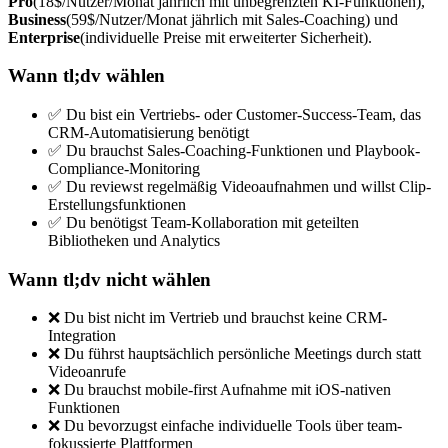
Pro
(18$/Nutzer/Monat jährlich mit unbegrenzten KI-Funktionen),
Business
(59$/Nutzer/Monat jährlich mit Sales-Coaching) und
Enterprise
(individuelle Preise mit erweiterter Sicherheit).
Wann tl;dv wählen
✅ Du bist ein Vertriebs- oder Customer-Success-Team, das
CRM-Automatisierung benötigt
✅ Du brauchst Sales-Coaching-Funktionen und Playbook-
Compliance-Monitoring
✅ Du reviewst regelmäßig Videoaufnahmen und willst Clip-
Erstellungsfunktionen
✅ Du benötigst Team-Kollaboration mit geteilten
Bibliotheken und Analytics
Wann tl;dv nicht wählen
❌ Du bist nicht im Vertrieb und brauchst keine CRM-
Integration
❌ Du führst hauptsächlich persönliche Meetings durch statt
Videoanrufe
❌ Du brauchst mobile-first Aufnahme mit iOS-nativen
Funktionen
❌ Du bevorzugst einfache individuelle Tools über team-
fokussierte Plattformen