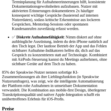
Terminplanung für Aufnahmeerinnerungen hilft, konsistente
Dokumentationsgewohnheiten aufzubauen. Nutzer mit
aktivierten Erinnerungen dokumentieren 2x häufiger
konsequent wichtige Gespräche (basierend auf internen
Nutzerdaten), sodass kritische Erkenntnisse aus lockeren
Gesprächen, Mentoring-Sessions oder spontanen
Kundenanrufen zuverlässig erfasst werden.
✅
Diskrete Aufnahmefähigkeit
: Nimm diskret auf ohne
aufdringliche Ausrüstung, indem du dein iPhone natürlich auf
den Tisch legst. Der lautlose Betrieb der App und das Fehlen
sichtbarer Aufnahme-Indikatoren helfen dir, dich auf das
Gespräch zu konzentrieren statt auf Technologie. Kombiniert
mit AirPods-Steuerung kannst du Meetings aufnehmen, ohne
sichtbare Geräte auf dem Tisch zu haben.
85% der Speakwise-Nutzer nennen sofortige KI-
Zusammenfassungen als ihre Lieblingsfunktion (in Speakwise
Nutzerumfragen), was zeigt, wie die intelligente Automatisierung
der Plattform rohe Aufnahmen in umsetzbare Dokumentation
verwandelt. Die Kombination aus mobile-first Design, überlegener
Transkriptionsqualität und nativer Apple-Integration schafft ein
unübertroffenes Erlebnis für iOS-Profis.
Preise