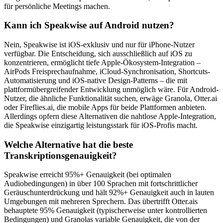
für persönliche Meetings machen.
Kann ich Speakwise auf Android nutzen?
Nein, Speakwise ist iOS-exklusiv und nur für iPhone-Nutzer
verfügbar. Die Entscheidung, sich ausschließlich auf iOS zu
konzentrieren, ermöglicht tiefe Apple-Ökosystem-Integration –
AirPods Freisprechaufnahme, iCloud-Synchronisation, Shortcuts-
Automatisierung und iOS-native Design-Patterns – die mit
plattformübergreifender Entwicklung unmöglich wäre. Für Android-
Nutzer, die ähnliche Funktionalität suchen, erwäge Granola, Otter.ai
oder Fireflies.ai, die mobile Apps für beide Plattformen anbieten.
Allerdings opfern diese Alternativen die nahtlose Apple-Integration,
die Speakwise einzigartig leistungsstark für iOS-Profis macht.
Welche Alternative hat die beste
Transkriptionsgenauigkeit?
Speakwise erreicht 95%+ Genauigkeit (bei optimalen
Audiobedingungen) in über 100 Sprachen mit fortschrittlicher
Geräuschunterdrückung und hält 92%+ Genauigkeit auch in lauten
Umgebungen mit mehreren Sprechern. Das übertrifft Otter.ais
behauptete 95% Genauigkeit (typischerweise unter kontrollierten
Bedingungen) und Granolas variable Genauigkeit, die von der