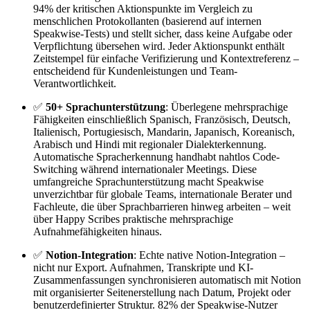
94% der kritischen Aktionspunkte im Vergleich zu
menschlichen Protokollanten (basierend auf internen
Speakwise-Tests) und stellt sicher, dass keine Aufgabe oder
Verpflichtung übersehen wird. Jeder Aktionspunkt enthält
Zeitstempel für einfache Verifizierung und Kontextreferenz –
entscheidend für Kundenleistungen und Team-
Verantwortlichkeit.
✅
50+ Sprachunterstützung
: Überlegene mehrsprachige
Fähigkeiten einschließlich Spanisch, Französisch, Deutsch,
Italienisch, Portugiesisch, Mandarin, Japanisch, Koreanisch,
Arabisch und Hindi mit regionaler Dialekterkennung.
Automatische Spracherkennung handhabt nahtlos Code-
Switching während internationaler Meetings. Diese
umfangreiche Sprachunterstützung macht Speakwise
unverzichtbar für globale Teams, internationale Berater und
Fachleute, die über Sprachbarrieren hinweg arbeiten – weit
über Happy Scribes praktische mehrsprachige
Aufnahmefähigkeiten hinaus.
✅
Notion-Integration
: Echte native Notion-Integration –
nicht nur Export. Aufnahmen, Transkripte und KI-
Zusammenfassungen synchronisieren automatisch mit Notion
mit organisierter Seitenerstellung nach Datum, Projekt oder
benutzerdefinierter Struktur. 82% der Speakwise-Nutzer