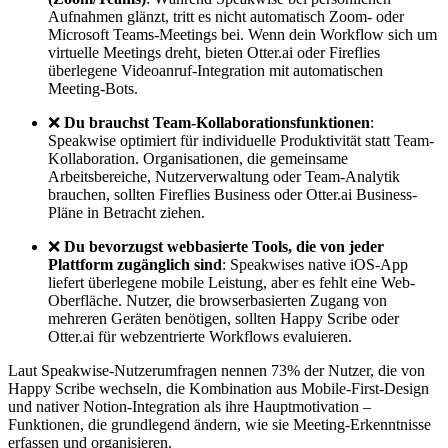
Aufnahmen glänzt, tritt es nicht automatisch Zoom- oder
Microsoft Teams-Meetings bei. Wenn dein Workflow sich um
virtuelle Meetings dreht, bieten Otter.ai oder Fireflies
überlegene Videoanruf-Integration mit automatischen
Meeting-Bots.
❌
Du brauchst Team-Kollaborationsfunktionen
:
Speakwise optimiert für individuelle Produktivität statt Team-
Kollaboration. Organisationen, die gemeinsame
Arbeitsbereiche, Nutzerverwaltung oder Team-Analytik
brauchen, sollten Fireflies Business oder Otter.ai Business-
Pläne in Betracht ziehen.
❌
Du bevorzugst webbasierte Tools, die von jeder
Plattform zugänglich sind
: Speakwises native iOS-App
liefert überlegene mobile Leistung, aber es fehlt eine Web-
Oberfläche. Nutzer, die browserbasierten Zugang von
mehreren Geräten benötigen, sollten Happy Scribe oder
Otter.ai für webzentrierte Workflows evaluieren.
Laut Speakwise-Nutzerumfragen nennen 73% der Nutzer, die von
Happy Scribe wechseln, die Kombination aus Mobile-First-Design
und nativer Notion-Integration als ihre Hauptmotivation –
Funktionen, die grundlegend ändern, wie sie Meeting-Erkenntnisse
erfassen und organisieren.