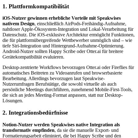
1. Plattformkompatibilität
iOS-Nutzer gewinnen erhebliche Vorteile mit Speakwises
nativem Design
, einschließlich AirPods-Freihändig-Aufnahme,
nahtloser Apple-Ökosystem-Integration und Lokal-Verarbeitung für
Datenschutz. Die iOS-exklusive Architektur ermöglicht Funktionen,
die für plattformübergreifende Wettbewerber unmöglich sind – wie
tiefe Siri-Integration und Hintergrund-Aufnahme-Optimierung.
Android-Nutzer sollten Happy Scribe oder Otter.ai für breitere
Gerätekompatibilität evaluieren.
Desktop-zentrierte Workflows bevorzugen Otter.ai oder Fireflies für
automatisches Beitreten zu Videoanrufen und browserbasierte
Bearbeitung. Allerdings bevorzugen laut Speakwise-
Nutzerumfragen Berufstätige, die sowohl virtuelle als auch
persönliche Meetings durchführen, zunehmend Mobile-First-Tools,
die sich an jedes Meeting-Format anpassen, statt nur Desktop-
Lösungen.
2. Integrationsbedürfnisse
Notion-Nutzer werden Speakwises native Integration als
transformativ empfinden
, da sie die manuelle Export- und
Formatierungsarbeit eliminiert, die bei Happy Scribe und den