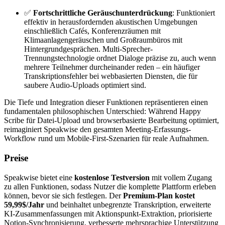
✅
Fortschrittliche Geräuschunterdrückung
: Funktioniert
effektiv in herausfordernden akustischen Umgebungen
einschließlich Cafés, Konferenzräumen mit
Klimaanlagengeräuschen und Großraumbüros mit
Hintergrundgesprächen. Multi-Sprecher-
Trennungstechnologie ordnet Dialoge präzise zu, auch wenn
mehrere Teilnehmer durcheinander reden – ein häufiger
Transkriptionsfehler bei webbasierten Diensten, die für
saubere Audio-Uploads optimiert sind.
Die Tiefe und Integration dieser Funktionen repräsentieren einen
fundamentalen philosophischen Unterschied: Während Happy
Scribe für Datei-Upload und browserbasierte Bearbeitung optimiert,
reimaginiert Speakwise den gesamten Meeting-Erfassungs-
Workflow rund um Mobile-First-Szenarien für reale Aufnahmen.
Preise
Speakwise bietet eine
kostenlose Testversion
mit vollem Zugang
zu allen Funktionen, sodass Nutzer die komplette Plattform erleben
können, bevor sie sich festlegen. Der
Premium-Plan kostet
59,99$/Jahr
und beinhaltet unbegrenzte Transkription, erweiterte
KI-Zusammenfassungen mit Aktionspunkt-Extraktion, priorisierte
Notion-Synchronisierung, verbesserte mehrsprachige Unterstützung