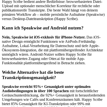
Happy Scribe bedient andere Bedürfnisse: browserbasierten Datei-
Upload mit optionaler menschlicher Korrektur für rechtliche oder
publikationsreife Transkripte. Die beste Wahl hängt von deinem
primären Workflow ab – mobile persönliche Aufnahme (Speakwise)
versus Desktop-Dateitranskription (Happy Scribe).
Kann ich Speakwise auf Android nutzen?
Nein, Speakwise ist iOS-exklusiv für iPhone-Nutzer.
Das iOS-
native Design ermöglicht Funktionen wie AirPods-Freihändig-
Aufnahme, Lokal-Verarbeitung für Datenschutz und tiefe Apple-
Ökosystem-Integration, die mit plattformübergreifender Architektur
unmöglich wären. Android-Nutzer sollten Happy Scribe für
browserbasierten Zugang oder Otter.ai für mobile App-
Funktionalität plattformübergreifend in Betracht ziehen.
Welche Alternative hat die beste
Transkriptionsgenauigkeit?
Speakwise erreicht 95%+ Genauigkeit unter optimalen
Audiobedingungen in über 100 Sprachen
mit fortschrittlicher
Geräuschunterdrückung, die 92%+ Genauigkeit in herausfordernden
Umgebungen wie Cafés und Konferenzräumen hält. Happy Scribe
bietet 85% Genauigkeit für KI-Transkription oder 99% mit