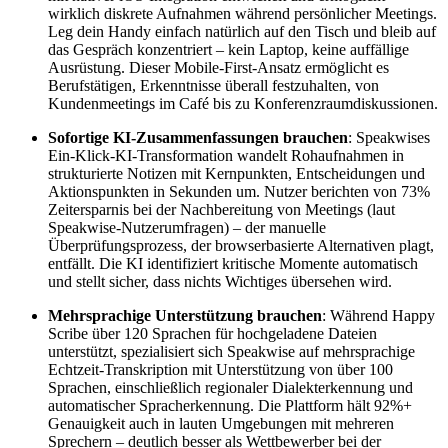
wirklich diskrete Aufnahmen während persönlicher Meetings.
Leg dein Handy einfach natürlich auf den Tisch und bleib auf
das Gespräch konzentriert – kein Laptop, keine auffällige
Ausrüstung. Dieser Mobile-First-Ansatz ermöglicht es
Berufstätigen, Erkenntnisse überall festzuhalten, von
Kundenmeetings im Café bis zu Konferenzraumdiskussionen.
Sofortige KI-Zusammenfassungen brauchen
: Speakwises
Ein-Klick-KI-Transformation wandelt Rohaufnahmen in
strukturierte Notizen mit Kernpunkten, Entscheidungen und
Aktionspunkten in Sekunden um. Nutzer berichten von 73%
Zeitersparnis bei der Nachbereitung von Meetings (laut
Speakwise-Nutzerumfragen) – der manuelle
Überprüfungsprozess, der browserbasierte Alternativen plagt,
entfällt. Die KI identifiziert kritische Momente automatisch
und stellt sicher, dass nichts Wichtiges übersehen wird.
Mehrsprachige Unterstützung brauchen
: Während Happy
Scribe über 120 Sprachen für hochgeladene Dateien
unterstützt, spezialisiert sich Speakwise auf mehrsprachige
Echtzeit-Transkription mit Unterstützung von über 100
Sprachen, einschließlich regionaler Dialekterkennung und
automatischer Spracherkennung. Die Plattform hält 92%+
Genauigkeit auch in lauten Umgebungen mit mehreren
Sprechern – deutlich besser als Wettbewerber bei der