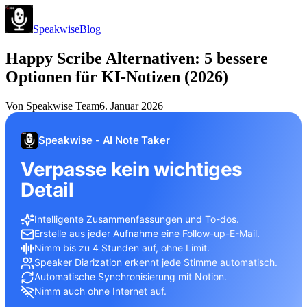
Speakwise
Blog
Happy Scribe Alternativen: 5 bessere
Optionen für KI-Notizen (2026)
Von
Speakwise Team
6. Januar 2026
Speakwise - AI Note Taker
Verpasse kein wichtiges
Detail
Intelligente Zusammenfassungen und To-dos.
Erstelle aus jeder Aufnahme eine Follow-up-E-Mail.
Nimm bis zu 4 Stunden auf, ohne Limit.
Speaker Diarization erkennt jede Stimme automatisch.
Automatische Synchronisierung mit Notion.
Nimm auch ohne Internet auf.