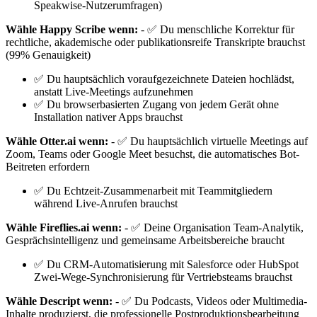
Speakwise-Nutzerumfragen)
Wähle Happy Scribe wenn:
- ✅ Du menschliche Korrektur für
rechtliche, akademische oder publikationsreife Transkripte brauchst
(99% Genauigkeit)
✅ Du hauptsächlich voraufgezeichnete Dateien hochlädst,
anstatt Live-Meetings aufzunehmen
✅ Du browserbasierten Zugang von jedem Gerät ohne
Installation nativer Apps brauchst
Wähle Otter.ai wenn:
- ✅ Du hauptsächlich virtuelle Meetings auf
Zoom, Teams oder Google Meet besuchst, die automatisches Bot-
Beitreten erfordern
✅ Du Echtzeit-Zusammenarbeit mit Teammitgliedern
während Live-Anrufen brauchst
Wähle Fireflies.ai wenn:
- ✅ Deine Organisation Team-Analytik,
Gesprächsintelligenz und gemeinsame Arbeitsbereiche braucht
✅ Du CRM-Automatisierung mit Salesforce oder HubSpot
Zwei-Wege-Synchronisierung für Vertriebsteams brauchst
Wähle Descript wenn:
- ✅ Du Podcasts, Videos oder Multimedia-
Inhalte produzierst, die professionelle Postproduktionsbearbeitung