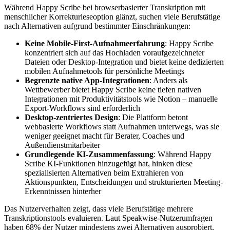
Während Happy Scribe bei browserbasierter Transkription mit
menschlicher Korrekturleseoption glänzt, suchen viele Berufstätige
nach Alternativen aufgrund bestimmter Einschränkungen:
Keine Mobile-First-Aufnahmeerfahrung
: Happy Scribe
konzentriert sich auf das Hochladen voraufgezeichneter
Dateien oder Desktop-Integration und bietet keine dedizierten
mobilen Aufnahmetools für persönliche Meetings
Begrenzte native App-Integrationen
: Anders als
Wettbewerber bietet Happy Scribe keine tiefen nativen
Integrationen mit Produktivitätstools wie Notion – manuelle
Export-Workflows sind erforderlich
Desktop-zentriertes Design
: Die Plattform betont
webbasierte Workflows statt Aufnahmen unterwegs, was sie
weniger geeignet macht für Berater, Coaches und
Außendienstmitarbeiter
Grundlegende KI-Zusammenfassung
: Während Happy
Scribe KI-Funktionen hinzugefügt hat, hinken diese
spezialisierten Alternativen beim Extrahieren von
Aktionspunkten, Entscheidungen und strukturierten Meeting-
Erkenntnissen hinterher
Das Nutzerverhalten zeigt, dass viele Berufstätige mehrere
Transkriptionstools evaluieren. Laut Speakwise-Nutzerumfragen
haben 68% der Nutzer mindestens zwei Alternativen ausprobiert,