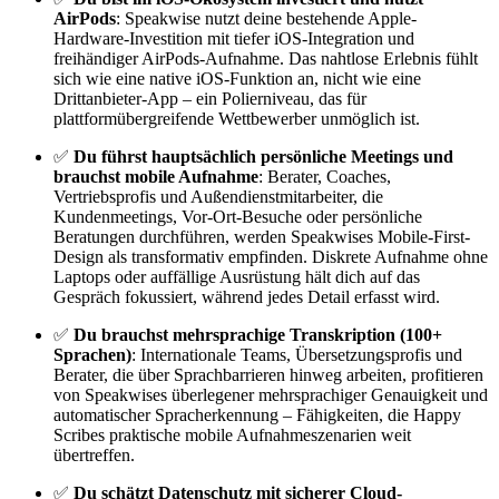
AirPods
: Speakwise nutzt deine bestehende Apple-
Hardware-Investition mit tiefer iOS-Integration und
freihändiger AirPods-Aufnahme. Das nahtlose Erlebnis fühlt
sich wie eine native iOS-Funktion an, nicht wie eine
Drittanbieter-App – ein Polierniveau, das für
plattformübergreifende Wettbewerber unmöglich ist.
✅
Du führst hauptsächlich persönliche Meetings und
brauchst mobile Aufnahme
: Berater, Coaches,
Vertriebsprofis und Außendienstmitarbeiter, die
Kundenmeetings, Vor-Ort-Besuche oder persönliche
Beratungen durchführen, werden Speakwises Mobile-First-
Design als transformativ empfinden. Diskrete Aufnahme ohne
Laptops oder auffällige Ausrüstung hält dich auf das
Gespräch fokussiert, während jedes Detail erfasst wird.
✅
Du brauchst mehrsprachige Transkription (100+
Sprachen)
: Internationale Teams, Übersetzungsprofis und
Berater, die über Sprachbarrieren hinweg arbeiten, profitieren
von Speakwises überlegener mehrsprachiger Genauigkeit und
automatischer Spracherkennung – Fähigkeiten, die Happy
Scribes praktische mobile Aufnahmeszenarien weit
übertreffen.
✅
Du schätzt Datenschutz mit sicherer Cloud-