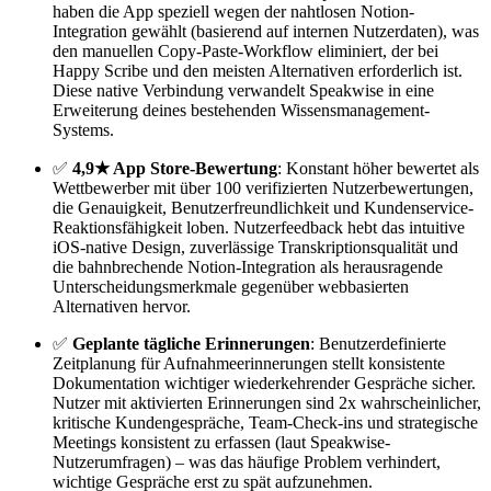
haben die App speziell wegen der nahtlosen Notion-
Integration gewählt (basierend auf internen Nutzerdaten), was
den manuellen Copy-Paste-Workflow eliminiert, der bei
Happy Scribe und den meisten Alternativen erforderlich ist.
Diese native Verbindung verwandelt Speakwise in eine
Erweiterung deines bestehenden Wissensmanagement-
Systems.
✅
4,9★ App Store-Bewertung
: Konstant höher bewertet als
Wettbewerber mit über 100 verifizierten Nutzerbewertungen,
die Genauigkeit, Benutzerfreundlichkeit und Kundenservice-
Reaktionsfähigkeit loben. Nutzerfeedback hebt das intuitive
iOS-native Design, zuverlässige Transkriptionsqualität und
die bahnbrechende Notion-Integration als herausragende
Unterscheidungsmerkmale gegenüber webbasierten
Alternativen hervor.
✅
Geplante tägliche Erinnerungen
: Benutzerdefinierte
Zeitplanung für Aufnahmeerinnerungen stellt konsistente
Dokumentation wichtiger wiederkehrender Gespräche sicher.
Nutzer mit aktivierten Erinnerungen sind 2x wahrscheinlicher,
kritische Kundengespräche, Team-Check-ins und strategische
Meetings konsistent zu erfassen (laut Speakwise-
Nutzerumfragen) – was das häufige Problem verhindert,
wichtige Gespräche erst zu spät aufzunehmen.