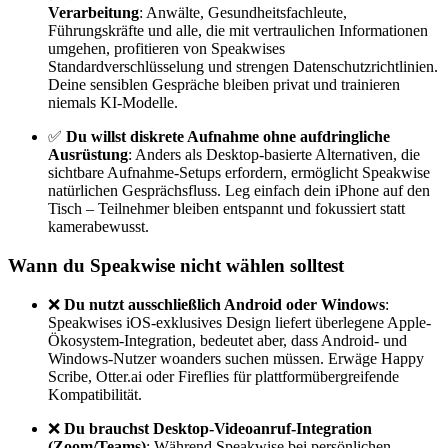
Verarbeitung
: Anwälte, Gesundheitsfachleute,
Führungskräfte und alle, die mit vertraulichen Informationen
umgehen, profitieren von Speakwises
Standardverschlüsselung und strengen Datenschutzrichtlinien.
Deine sensiblen Gespräche bleiben privat und trainieren
niemals KI-Modelle.
✅
Du willst diskrete Aufnahme ohne aufdringliche
Ausrüstung
: Anders als Desktop-basierte Alternativen, die
sichtbare Aufnahme-Setups erfordern, ermöglicht Speakwise
natürlichen Gesprächsfluss. Leg einfach dein iPhone auf den
Tisch – Teilnehmer bleiben entspannt und fokussiert statt
kamerabewusst.
Wann du Speakwise nicht wählen solltest
❌
Du nutzt ausschließlich Android oder Windows
:
Speakwises iOS-exklusives Design liefert überlegene Apple-
Ökosystem-Integration, bedeutet aber, dass Android- und
Windows-Nutzer woanders suchen müssen. Erwäge Happy
Scribe, Otter.ai oder Fireflies für plattformübergreifende
Kompatibilität.
❌
Du brauchst Desktop-Videoanruf-Integration
(Zoom/Teams)
: Während Speakwise bei persönlichen