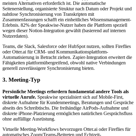
meisten Alternativen erforderlich ist. Die automatische
Seitenerstellung, organisierte Struktur nach Datum oder Projekt und
nahtlose Synchronisierung von Transkripten mit
Zusammenfassungen schafft ein einheitliches Wissensmanagement-
Erlebnis. 82% der Speakwise-Nutzer haben die Plattform speziell
wegen dieser Notion-Integration gewählt (basierend auf internen
Nutzerdaten).
Teams, die Slack, Salesforce oder HubSpot nutzen, sollten Fireflies
oder Otter.ai für CRM- und Kommunikationsplattform-
Automatisierung in Betracht ziehen. Zapier-Integration erweitert die
Fähigkeiten plattformübergreifend, obwohl native Verbindungen
generell zuverlässigere Synchronisierung bieten.
3. Meeting-Typ
Persönliche Meetings erfordern fundamental andere Tools als
virtuelle Anrufe.
Speakwise spezialisiert sich auf Mobile-First,
diskrete Aufnahme für Kundenmeetings, Beratungen und Gespräche
abseits des Schreibtischs. Die freihändige AirPods-Aufnahme und
diskrete iPhone-Platzierung ermöglichen natürlichen Gesprächsfluss
ohne auffällige Ausrüstung.
Virtuelle Meeting-Workflows bevorzugen Otter.ai oder Fireflies für
automatisches Zoom/Teams-Beitreten und Echtzeit-