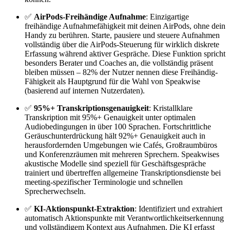
✅
AirPods-Freihändige Aufnahme
: Einzigartige
freihändige Aufnahmefähigkeit mit deinen AirPods, ohne dein
Handy zu berühren. Starte, pausiere und steuere Aufnahmen
vollständig über die AirPods-Steuerung für wirklich diskrete
Erfassung während aktiver Gespräche. Diese Funktion spricht
besonders Berater und Coaches an, die vollständig präsent
bleiben müssen – 82% der Nutzer nennen diese Freihändig-
Fähigkeit als Hauptgrund für die Wahl von Speakwise
(basierend auf internen Nutzerdaten).
✅
95%+ Transkriptionsgenauigkeit
: Kristallklare
Transkription mit 95%+ Genauigkeit unter optimalen
Audiobedingungen in über 100 Sprachen. Fortschrittliche
Geräuschunterdrückung hält 92%+ Genauigkeit auch in
herausfordernden Umgebungen wie Cafés, Großraumbüros
und Konferenzräumen mit mehreren Sprechern. Speakwises
akustische Modelle sind speziell für Geschäftsgespräche
trainiert und übertreffen allgemeine Transkriptionsdienste bei
meeting-spezifischer Terminologie und schnellen
Sprecherwechseln.
✅
KI-Aktionspunkt-Extraktion
: Identifiziert und extrahiert
automatisch Aktionspunkte mit Verantwortlichkeitserkennung
und vollständigem Kontext aus Aufnahmen. Die KI erfasst