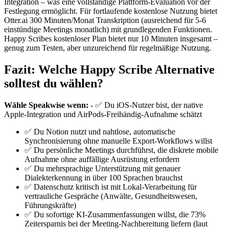
Integration – was eine vollständige Plattform-Evaluation vor der
Festlegung ermöglicht. Für fortlaufende kostenlose Nutzung bietet
Otter.ai 300 Minuten/Monat Transkription (ausreichend für 5-6
einstündige Meetings monatlich) mit grundlegenden Funktionen.
Happy Scribes kostenloser Plan bietet nur 10 Minuten insgesamt –
genug zum Testen, aber unzureichend für regelmäßige Nutzung.
Fazit: Welche Happy Scribe Alternative
solltest du wählen?
Wähle Speakwise wenn:
- ✅ Du iOS-Nutzer bist, der native
Apple-Integration und AirPods-Freihändig-Aufnahme schätzt
✅ Du Notion nutzt und nahtlose, automatische
Synchronisierung ohne manuelle Export-Workflows willst
✅ Du persönliche Meetings durchführst, die diskrete mobile
Aufnahme ohne auffällige Ausrüstung erfordern
✅ Du mehrsprachige Unterstützung mit genauer
Dialekterkennung in über 100 Sprachen brauchst
✅ Datenschutz kritisch ist mit Lokal-Verarbeitung für
vertrauliche Gespräche (Anwälte, Gesundheitswesen,
Führungskräfte)
✅ Du sofortige KI-Zusammenfassungen willst, die 73%
Zeitersparnis bei der Meeting-Nachbereitung liefern (laut