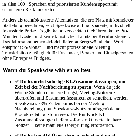
in allen 100+ Sprachen und priorisierten Kundensupport mit
schnelleren Reaktionszeiten.
Anders als teamfokussierte Alternativen, die pro Platz mit komplexer
Staffelung berechnen, setzt Speakwise auf transparente, individuell
fokussierte Preise. Es gibt keine versteckten Gebühren, keine Pro-
Minuten-Kosten und keine künstlichen Limits bei Kernfunktionen.
Das Jahresabonnement-Modell liefert außergewöhnlichen Wert –
entspricht 5$/Monat – und macht professionelle Meeting-
Transkription zugänglich für Freelancer, Berater und Einzelpersonen
ohne Enterprise-Budgets.
Wann du Speakwise wählen solltest
✅
Du brauchst sofortige KI-Zusammenfassungen, um
Zeit bei der Nachbereitung zu sparen
: Wenn du jede
Woche Stunden damit verbringst, Meeting-Notizen zu
überprüfen und Zusammenfassungen zu schreiben, werden
Speakwises 73% Zeitersparnis bei der Meeting-
Nachbereitung (laut Speakwise-Nutzerumfragen) deine
Produktivität transformieren. Die Ein-Klick-KI-
Zusammenfassungen liefern sofort strukturierte, teilbare
Notizen – keine manuelle Überprüfung erforderlich.
✅
Du bist im iOS-Ökosystem investiert und nutzt