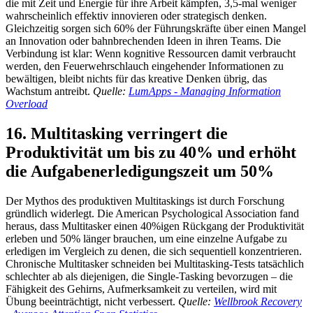
die mit Zeit und Energie für ihre Arbeit kämpfen, 3,5-mal weniger
wahrscheinlich effektiv innovieren oder strategisch denken.
Gleichzeitig sorgen sich 60% der Führungskräfte über einen Mangel
an Innovation oder bahnbrechenden Ideen in ihren Teams. Die
Verbindung ist klar: Wenn kognitive Ressourcen damit verbraucht
werden, den Feuerwehrschlauch eingehender Informationen zu
bewältigen, bleibt nichts für das kreative Denken übrig, das
Wachstum antreibt.
Quelle:
LumApps - Managing Information
Overload
16. Multitasking verringert die
Produktivität um bis zu 40% und erhöht
die Aufgabenerledigungszeit um 50%
Der Mythos des produktiven Multitaskings ist durch Forschung
gründlich widerlegt. Die American Psychological Association fand
heraus, dass Multitasker einen 40%igen Rückgang der Produktivität
erleben und 50% länger brauchen, um eine einzelne Aufgabe zu
erledigen im Vergleich zu denen, die sich sequentiell konzentrieren.
Chronische Multitasker schneiden bei Multitasking-Tests tatsächlich
schlechter ab als diejenigen, die Single-Tasking bevorzugen – die
Fähigkeit des Gehirns, Aufmerksamkeit zu verteilen, wird mit
Übung beeinträchtigt, nicht verbessert.
Quelle:
Wellbrook Recovery