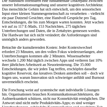
Die Statistiken offenbaren eine fundamentale Diskrepanz zwischen
unserer Informationsumgebung und unserer kognitiven Architektur.
Das menschliche Gehirn hat sich entwickelt, um den sensorischen
Input einer kleinen Stammesgemeinschaft zu verarbeiten – vielleicht
ein paar Dutzend Gesichter, eine Handvoll Gespräche pro Tag,
Entscheidungen, die bis zum Morgen warten konnten. Jetzt wachen
wir auf zu 117 E-Mails, 153 Nachrichten, 275 täglichen
Unterbrechungen und Daten, die in Zettabytes gemessen werden.
Die Hardware hat sich nicht verändert; die Anforderungen sind
unmöglich anders geworden.
Betrachte die kumulierenden Kosten: Jeder Kontextwechsel
erfordert 23 Minuten, um den vollen Fokus wiederzuerlangen, aber
Unterbrechungen kommen alle 2 Minuten. Wissensarbeiter
wechseln 1.200 Mal täglich zwischen Apps und verlieren fast 10%
ihrer jährlichen Arbeitszeit an Neuorientierung. Die 35.000
Entscheidungen, die wir jeden Tag treffen, erschöpfen dasselbe
kognitive Reservoir, das kreatives Denken antreiben soll – doch wir
fragen uns, warum Innovation sich schwieriger anfühlt und Burnout
unvermeidlich erscheint.
Die Forschung weist auf systemische statt individuelle Lösungen
hin. Organisationen brauchen Kommunikationsarchitekturen, die
Aufmerksamkeit schützen, nicht nur Konnektivität ermöglichen. Die
Antwort sind nicht mehr Produktivitäts-Apps; es sind weniger