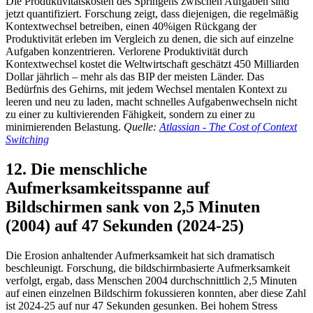
Die Produktivitätskosten des Springens zwischen Aufgaben sind
jetzt quantifiziert. Forschung zeigt, dass diejenigen, die regelmäßig
Kontextwechsel betreiben, einen 40%igen Rückgang der
Produktivität erleben im Vergleich zu denen, die sich auf einzelne
Aufgaben konzentrieren. Verlorene Produktivität durch
Kontextwechsel kostet die Weltwirtschaft geschätzt 450 Milliarden
Dollar jährlich – mehr als das BIP der meisten Länder. Das
Bedürfnis des Gehirns, mit jedem Wechsel mentalen Kontext zu
leeren und neu zu laden, macht schnelles Aufgabenwechseln nicht
zu einer zu kultivierenden Fähigkeit, sondern zu einer zu
minimierenden Belastung.
Quelle:
Atlassian - The Cost of Context
Switching
12. Die menschliche
Aufmerksamkeitsspanne auf
Bildschirmen sank von 2,5 Minuten
(2004) auf 47 Sekunden (2024-25)
Die Erosion anhaltender Aufmerksamkeit hat sich dramatisch
beschleunigt. Forschung, die bildschirmbasierte Aufmerksamkeit
verfolgt, ergab, dass Menschen 2004 durchschnittlich 2,5 Minuten
auf einen einzelnen Bildschirm fokussieren konnten, aber diese Zahl
ist 2024-25 auf nur 47 Sekunden gesunken. Bei hohem Stress