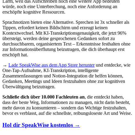
Lärm, weil das Aufschreiben noch eine weitere App bedeuten
würde, noch eine Unterbrechung, noch eine Anforderung an
erschöpfte kognitive Ressourcen.
Sprachnotizen bieten eine Alternative. Sprechen ist 3x schneller als
Tippen, erfordert keinen Bildschirm und erzeugt keinen
Kontextwechsel. Mit KI-Transkriptionsgenauigkeit, die jetzt 96%
übersteigt, werden deine gesprochenen Gedanken sofort zu
durchsuchbarem, organisiertem Text – Erkenntnisse festhalten ohne
zur Informationsüberflutung beizutragen, die dich überhaupt erst
erschöpft hat.
→
Lade SpeakWise aus dem App Store herunter
und entdecke, wie
One-Tap-Aufnahme, KI-Transkription, intelligente
Zusammenfassungen und Notion-Integration dir helfen können,
Gedanken, Meetings und Ideen festzuhalten ohne zur kognitiven
Überwältigung beizutragen.
Schließe dich über 10.000 Fachleuten an
, die entdeckt haben,
dass der beste Weg, Informationen zu managen, nicht darin besteht,
mehr davon zu konsumieren – sondern das Wichtige festzuhalten,
bevor es verblasst, auf die schnellste, reibungsloseste Art und Weise.
Hol dir SpeakWise kostenlos →