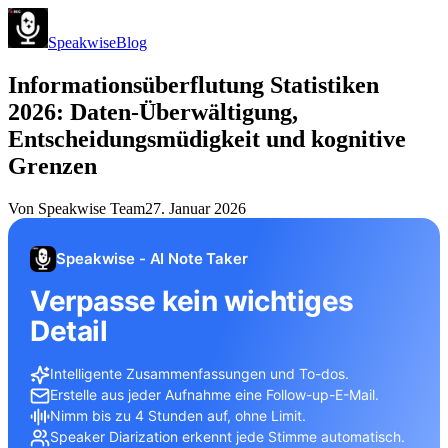
Speakwise
Blog
Informationsüberflutung Statistiken
2026: Daten-Überwältigung,
Entscheidungsmüdigkeit und kognitive
Grenzen
Von
Speakwise Team
27. Januar 2026
Speakwise - AI Note Taker
Verpasse kein wichtiges
Detail
Intelligente Zusammenfassungen und To-dos.
Erstelle aus jeder Aufnahme eine Follow-up-E-Mail.
Nimm bis zu 4 Stunden auf, ohne Limit.
Speaker Diarization erkennt jede Stimme automatisch.